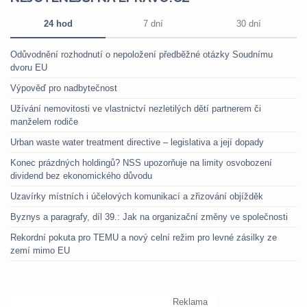
24 hod
7 dní
30 dní
Odůvodnění rozhodnutí o nepoložení předběžné otázky Soudnímu
dvoru EU
Výpověď pro nadbytečnost
Užívání nemovitosti ve vlastnictví nezletilých dětí partnerem či
manželem rodiče
Urban waste water treatment directive – legislativa a její dopady
Konec prázdných holdingů? NSS upozorňuje na limity osvobození
dividend bez ekonomického důvodu
Uzavírky místních i účelových komunikací a zřizování objížděk
Byznys a paragrafy, díl 39.: Jak na organizační změny ve společnosti
Rekordní pokuta pro TEMU a nový celní režim pro levné zásilky ze
zemí mimo EU