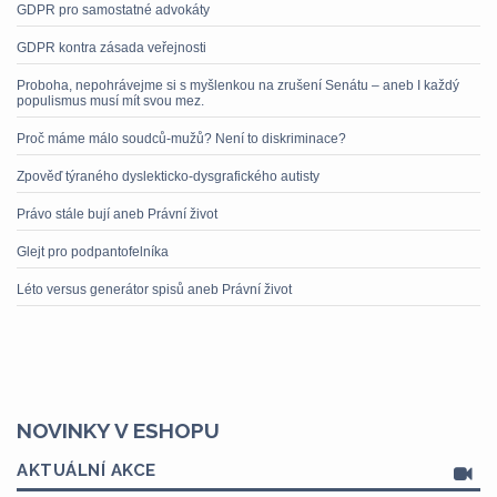
GDPR pro samostatné advokáty
GDPR kontra zásada veřejnosti
Proboha, nepohrávejme si s myšlenkou na zrušení Senátu – aneb I každý
populismus musí mít svou mez.
Proč máme málo soudců-mužů? Není to diskriminace?
Zpověď týraného dyslekticko-dysgrafického autisty
Právo stále bují aneb Právní život
Glejt pro podpantofelníka
Léto versus generátor spisů aneb Právní život
NOVINKY V ESHOPU
AKTUÁLNÍ AKCE