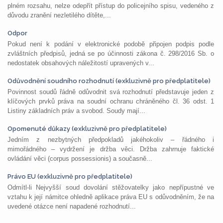
plném rozsahu, nelze odepřít přístup do policejního spisu, vedeného z
důvodu zranění nezletilého dítěte,...
Odpor
Pokud není k podání v elektronické podobě připojen podpis podle
zvláštních předpisů, jedná se po účinnosti zákona č. 298/2016 Sb. o
nedostatek obsahových náležitostí upravených v...
Odůvodnění soudního rozhodnutí (exkluzivně pro předplatitele)
Povinnost soudů řádně odůvodnit svá rozhodnutí představuje jeden z
klíčových prvků práva na soudní ochranu chráněného čl. 36 odst. 1
Listiny základních práv a svobod. Soudy mají...
Opomenuté důkazy (exkluzivně pro předplatitele)
Jedním z nezbytných předpokladů jakéhokoliv – řádného i
mimořádného – vydržení je držba věci. Držba zahrnuje faktické
ovládání věci (corpus possessionis) a současně...
Právo EU (exkluzivně pro předplatitele)
Odmítl-li Nejvyšší soud dovolání stěžovatelky jako nepřípustné ve
vztahu k její námitce ohledně aplikace práva EU s odůvodněním, že na
uvedené otázce není napadené rozhodnutí...