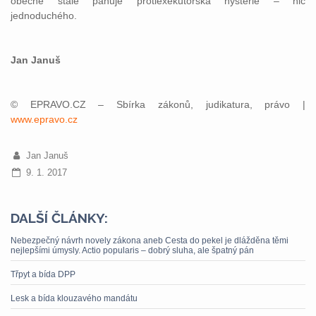
obecně stále panuje protiexekutorská hysterie – nic
jednoduchého.
Jan Januš
© EPRAVO.CZ – Sbírka zákonů, judikatura, právo |
www.epravo.cz
Jan Januš
9. 1. 2017
DALŠÍ ČLÁNKY:
Nebezpečný návrh novely zákona aneb Cesta do pekel je dlážděna těmi
nejlepšími úmysly. Actio popularis – dobrý sluha, ale špatný pán
Třpyt a bída DPP
Lesk a bída klouzavého mandátu