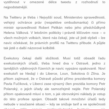
vystihnout v omezené délce tweetu z rozhodnutí to
nejpodstatnější.
Na Twitteru je třeba i Nejvyšší soud, Ministerstvo spravedlnosti,
veřejný ochránce práv (respektive ombudsmanka) či přímo
ministr spravedlnosti Robert Pelikán nebo jeho předchůdkyně
Helena Válková. V letošním politicky i právně klíčovém roce – o
všech možných volbách, které nás čekají, jste už jistě slyšeli – lze
navíc očekávat, že právních profilů na Twitteru přibude. A půjde
tak jistě o další názorové kolbiště.
Exekutory čekají další složitosti. Musí totiž obsadit řadu
exekutorských úřadů, třeba hned dva v Ostravě, jedno z
tamějších výběrových řízeních je navíc vypsáno opakovaně. Noví
exekutoři se hledají i do Liberce, Loun, Sokolova či Zlína. Je
přitom zajímavé, že v Ostravě působí přímo prezidentka komory
Pavla Fučíková, v Liberci zase výrazný člen prezidia komory Petr
Polanský, o jejich úřady ale samozřejmě nejde. Petr Polanský
přitom opakovaně mluví o tom, s jak obrovskými náklady je vstup
do této profese spojen. Obsadit takové množství úřadů tedy
nebude v současné situaci – kdy se snižuje tarif a ve společnosti