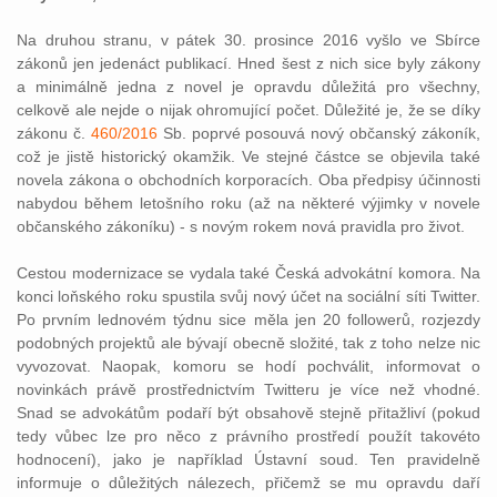
Na druhou stranu, v pátek 30. prosince 2016 vyšlo ve Sbírce
zákonů jen jedenáct publikací. Hned šest z nich sice byly zákony
a minimálně jedna z novel je opravdu důležitá pro všechny,
celkově ale nejde o nijak ohromující počet. Důležité je, že se díky
zákonu č.
460/2016
Sb. poprvé posouvá nový občanský zákoník,
což je jistě historický okamžik. Ve stejné částce se objevila také
novela zákona o obchodních korporacích. Oba předpisy účinnosti
nabydou během letošního roku (až na některé výjimky v novele
občanského zákoníku) - s novým rokem nová pravidla pro život.
Cestou modernizace se vydala také Česká advokátní komora. Na
konci loňského roku spustila svůj nový účet na sociální síti Twitter.
Po prvním lednovém týdnu sice měla jen 20 followerů, rozjezdy
podobných projektů ale bývají obecně složité, tak z toho nelze nic
vyvozovat. Naopak, komoru se hodí pochválit, informovat o
novinkách právě prostřednictvím Twitteru je více než vhodné.
Snad se advokátům podaří být obsahově stejně přitažliví (pokud
tedy vůbec lze pro něco z právního prostředí použít takovéto
hodnocení), jako je například Ústavní soud. Ten pravidelně
informuje o důležitých nálezech, přičemž se mu opravdu daří