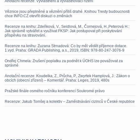
Anotační recenze: Vyvlastnění a vyvlastňovací řízení
Věznice jsou přeplněné a věznění příliš drahé. Knihou Tresty budoucnosti
chce INFO.CZ otevřít diskuzi o změnách
Recenze na knihu: Zdeňková, V., Seidlová, M., Čornejová, H.,Peterová H.:
Jak správně vytvářet a využívat FKSP: Jak postupovat při poskytování
příspěvku na stravování.
Recenze na knihu: Zuzana Strnadová: Co by měl vědět příjemce dotace.
1.vyd. Praha: GRADA Publishing, a.s., 2019, ISBN: 978-80-247-3076-9
Ondřej Chmela: Zrušení poplatku za podnět k ÚOHS lze považovat za
správné
Anotační recenze: Koudelka, Z., Průcha, P., Zwyrtek Hamplová, J.: Zákon o
obcích (obecní zřízení) – Komentář. Praha: Leges, 2019, 480s
Pražské finále osmého ročníku konferencí Soukromé právo
Recenze: Jakub Tomšej a kolektiv – Zaměstnávání cizinců v České republice