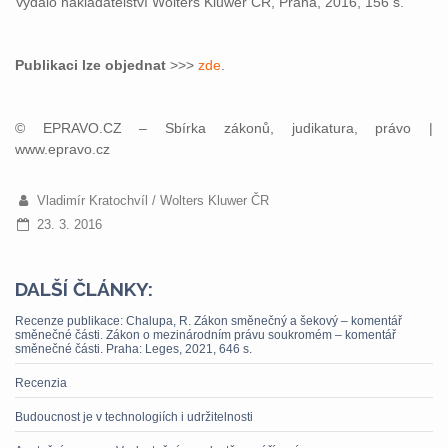
Vydalo nakladatelství Wolters Kluwer ČR, Praha, 2016, 156 s.
Publikaci lze objednat
>>>
zde
.
© EPRAVO.CZ – Sbírka zákonů, judikatura, právo |
www.epravo.cz
Vladimír Kratochvíl / Wolters Kluwer ČR
23. 3. 2016
DALŠÍ ČLÁNKY:
Recenze publikace: Chalupa, R. Zákon směnečný a šekový – komentář
směnečné části. Zákon o mezinárodním právu soukromém – komentář
směnečné části. Praha: Leges, 2021, 646 s.
Recenzia
Budoucnost je v technologiích i udržitelnosti