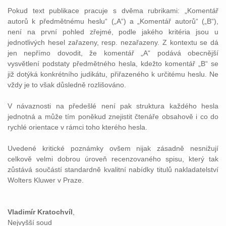
Pokud text publikace pracuje s dvěma rubrikami: „Komentář
autorů k předmětnému heslu“ („A“) a „Komentář autorů“ („B“),
není na první pohled zřejmé, podle jakého kritéria jsou u
jednotlivých hesel zařazeny, resp. nezařazeny. Z kontextu se dá
jen nepřímo dovodit, že komentář „A“ podává obecnější
vysvětlení podstaty předmětného hesla, kdežto komentář „B“ se
již dotýká konkrétního judikátu, přiřazeného k určitému heslu. Ne
vždy je to však důsledně rozlišováno.
V návaznosti na předešlé není pak struktura každého hesla
jednotná a může tím poněkud znejistit čtenáře obsahově i co do
rychlé orientace v rámci toho kterého hesla.
Uvedené kritické poznámky ovšem nijak zásadně nesnižují
celkově velmi dobrou úroveň recenzovaného spisu, který tak
zůstává součástí standardně kvalitní nabídky titulů nakladatelství
Wolters Kluwer v Praze.
Vladimír Kratochvíl
,
Nejvyšší soud