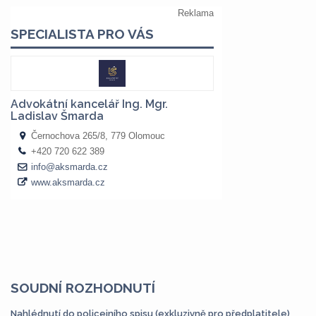
SOUDNÍ ROZHODNUTÍ
Nahlédnutí do policejního spisu (exkluzivně pro předplatitele)