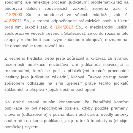
soudním), ale reflektuje procesní judikaturní problematiku též na
půdorysu dalších souvisejících zákonů, zejména zák. č.
218/2003
Sb., o soudnictví ve věcech mládeže, zák. č.
418/2011
Sb., o trestní odpovědnosti právnických osob a řízení
proti nim, jakož i zák. č.
104/2013
Sb., o mezinárodní justiční
spolupráci ve věcech trestních. Skutečnost, že co do rozsahu této
skupiny rozhodnutí jsou svým způsobem okrajová, neznamená,
že obsahově je tomu rovněž tak.
Z věcného hlediska třeba ještě zdůraznit a kvitovat, že stranou
pozornosti publikace nezůstává ani judikatura související s
rozhodnutími, která se pojí s příslušnými trestně procesními
instituty jako judikatura základní, klíčová. Takový přístup svým
způsobem odkazuje na širší „genezi“ právě těchto judikátů
základních a přispívá k jejich lepšímu pochopení.
Na druhé straně musím konstatovat, že čtenářský komfort
publikace by byl nepochybně posílen, kdyby použité prameny,
citované (odkazované) v poznámkách pod čarou, uvedly autorky
souhrnně i na konci publikace, jak je u textů tohoto typu (studijní
pomůcka) zvykem.