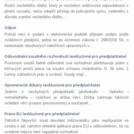
Rodiči nezletilého dítěte, který je nositelem rodičovské odpovědnosti v
plném rozsahu, nelze odepřít přístup do policejního spisu, vedeného z
důvodu zranění nezletilého dítěte,...
Odpor
Pokud není k podání v elektronické podobě připojen podpis podle
zvláštních předpisů, jedná se po účinnosti zákona č. 298/2016 Sb. o
nedostatek obsahových náležitostí upravených v...
Odůvodnění soudního rozhodnutí (exkluzivně pro předplatitele)
Povinnost soudů řádně odůvodnit svá rozhodnutí představuje jeden z
klíčových prvků práva na soudní ochranu chráněného čl. 36 odst. 1
Listiny základních práv a svobod. Soudy mají...
Opomenuté důkazy (exkluzivně pro předplatitele)
Jedním z nezbytných předpokladů jakéhokoliv – řádného i
mimořádného – vydržení je držba věci. Držba zahrnuje faktické
ovládání věci (corpus possessionis) a současně...
Právo EU (exkluzivně pro předplatitele)
Odmítl-li Nejvyšší soud dovolání stěžovatelky jako nepřípustné ve
vztahu k její námitce ohledně aplikace práva EU s odůvodněním, že na
uvedené otázce není napadené rozhodnutí...