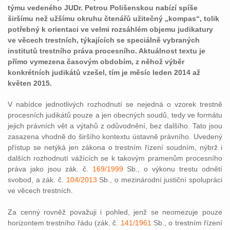
týmu vedeného JUDr. Petrou Polišenskou nabízí spíše
širšímu než užšímu okruhu čtenářů užitečný „kompas“, tolik
potřebný k orientaci ve velmi rozsáhlém objemu judikatury
ve věcech trestních, týkajících se speciálně vybraných
institutů trestního práva procesního. Aktuálnost textu je
přímo vymezena časovým obdobím, z něhož výběr
konkrétních judikátů vzešel, tím je měsíc leden 2014 až
květen 2015.
V nabídce jednotlivých rozhodnutí se nejedná o vzorek trestně
procesních judikátů pouze a jen obecných soudů, tedy ve formátu
jejich právních vět a výtahů z odůvodnění, bez dalšího. Tato jsou
zasazena vhodně do širšího kontextu ústavně právního. Uvedený
přístup se netýká jen zákona o trestním řízení soudním, nýbrž i
dalších rozhodnutí vážících se k takovým pramenům procesního
práva jako jsou zák. č.
169/1999
Sb., o výkonu trestu odnětí
svobod, a zák. č.
104/2013
Sb., o mezinárodní justiční spolupráci
ve věcech trestních.
Za cenný rovněž považuji i pohled, jenž se neomezuje pouze
horizontem trestního řádu (zák. č.
141/1961
Sb., o trestním řízení