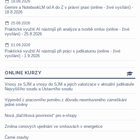
18.08.2026
Gemini a NotebookLM od A do Z v právní praxi (online - živé vysílání) -
18.8.2026
25.08.2026
Praktické využití AI nástrojů při analýze a tvorbě smluv (online - živé
vysílání) - 25.8.2026
01.09.2026
Praktické využití AI nástrojů při práci s judikaturou (online - živé
vysílání) - 1.9.2026
ONLINE KURZY
Vnosy ze SJM a vnosy do SJM a jejich valorizace v aktuální judikatuře
Nejvyššího soudu a Ústavního soudu
Výpověď z pracovního poměru z důvodu neomluveného zameškání
jedné směny
Nová „tlačítková povinnost“ pro e-shopy
Změna cenových ujednání ve smlouvách v energetice
Černé stavby