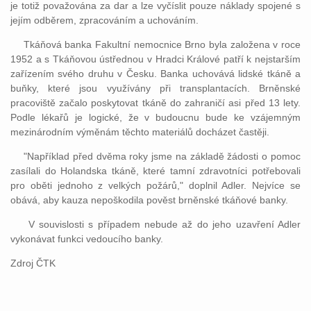
je totiž považována za dar a lze vyčíslit pouze náklady spojené s
jejím odběrem, zpracováním a uchováním.
Tkáňová banka Fakultní nemocnice Brno byla založena v roce
1952 a s Tkáňovou ústřednou v Hradci Králové patří k nejstarším
zařízením svého druhu v Česku. Banka uchovává lidské tkáně a
buňky, které jsou využívány při transplantacích. Brněnské
pracoviště začalo poskytovat tkáně do zahraničí asi před 13 lety.
Podle lékařů je logické, že v budoucnu bude ke vzájemným
mezinárodním výměnám těchto materiálů docházet častěji.
"Například před dvěma roky jsme na základě žádosti o pomoc
zasílali do Holandska tkáně, které tamní zdravotníci potřebovali
pro oběti jednoho z velkých požárů," doplnil Adler. Nejvíce se
obává, aby kauza nepoškodila pověst brněnské tkáňové banky.
V souvislosti s případem nebude až do jeho uzavření Adler
vykonávat funkci vedoucího banky.
Zdroj ČTK