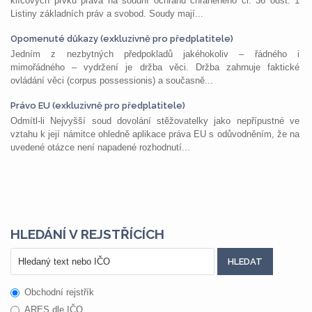
klíčových prvků práva na soudní ochranu chráněného čl. 36 odst. 1
Listiny základních práv a svobod. Soudy mají...
Opomenuté důkazy (exkluzivně pro předplatitele)
Jedním z nezbytných předpokladů jakéhokoliv – řádného i
mimořádného – vydržení je držba věci. Držba zahrnuje faktické
ovládání věci (corpus possessionis) a současně...
Právo EU (exkluzivně pro předplatitele)
Odmítl-li Nejvyšší soud dovolání stěžovatelky jako nepřípustné ve
vztahu k její námitce ohledně aplikace práva EU s odůvodněním, že na
uvedené otázce není napadené rozhodnutí...
HLEDÁNÍ V REJSTŘÍCÍCH
Obchodní rejstřík
ARES dle IČO