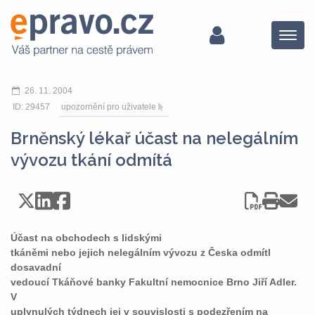
Menu
26. 11. 2004
ID: 29457
upozornění pro uživatele
Brněnský lékař účast na nelegálním
vývozu tkání odmítá
Účast na obchodech s lidskými
tkáněmi nebo jejich nelegálním vývozu z Česka odmítl
dosavadní
vedoucí Tkáňové banky Fakultní nemocnice Brno Jiří Adler.
V
uplynulých týdnech jej v souvislosti s podezřením na