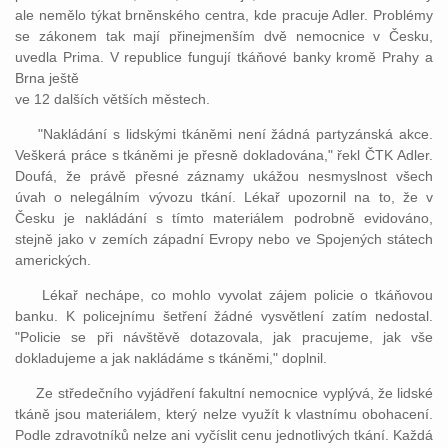
ale nemělo týkat brněnského centra, kde pracuje Adler. Problémy
se zákonem tak mají přinejmenším dvě nemocnice v Česku,
uvedla Prima. V republice fungují tkáňové banky kromě Prahy a
Brna ještě
ve 12 dalších větších městech.
"Nakládání s lidskými tkáněmi není žádná partyzánská akce.
Veškerá práce s tkáněmi je přesně dokladována," řekl ČTK Adler.
Doufá, že právě přesné záznamy ukážou nesmyslnost všech
úvah o nelegálním vývozu tkání. Lékař upozornil na to, že v
Česku je nakládání s tímto materiálem podrobně evidováno,
stejně jako v zemích západní Evropy nebo ve Spojených státech
amerických.
Lékař nechápe, co mohlo vyvolat zájem policie o tkáňovou
banku. K policejnímu šetření žádné vysvětlení zatím nedostal.
"Policie se při návštěvě dotazovala, jak pracujeme, jak vše
dokladujeme a jak nakládáme s tkáněmi," doplnil.
Ze středečního vyjádření fakultní nemocnice vyplývá, že lidské
tkáně jsou materiálem, který nelze využít k vlastnímu obohacení.
Podle zdravotníků nelze ani vyčíslit cenu jednotlivých tkání. Každá