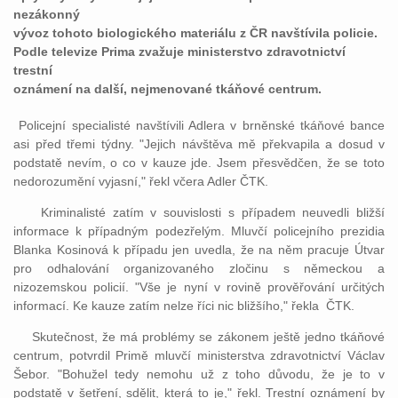
nezákonný
vývoz tohoto biologického materiálu z ČR navštívila policie.
Podle televize Prima zvažuje ministerstvo zdravotnictví
trestní
oznámení na další, nejmenované tkáňové centrum.
Policejní specialisté navštívili Adlera v brněnské tkáňové bance
asi před třemi týdny. "Jejich návštěva mě překvapila a dosud v
podstatě nevím, o co v kauze jde. Jsem přesvědčen, že se toto
nedorozumění vyjasní," řekl včera Adler ČTK.
Kriminalisté zatím v souvislosti s případem neuvedli bližší
informace k případným podezřelým. Mluvčí policejního prezidia
Blanka Kosinová k případu jen uvedla, že na něm pracuje Útvar
pro odhalování organizovaného zločinu s německou a
nizozemskou policií. "Vše je nyní v rovině prověřování určitých
informací. Ke kauze zatím nelze říci nic bližšího," řekla ČTK.
Skutečnost, že má problémy se zákonem ještě jedno tkáňové
centrum, potvrdil Primě mluvčí ministerstva zdravotnictví Václav
Šebor. "Bohužel tedy nemohu už z toho důvodu, že je to v
podstatě v šetření, sdělit, která to je," řekl. Trestní oznámení by