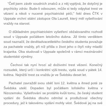
"Četl jsem závěr soudních znalců a z něj vyplývá, že dotyčný je
psychicky zdráv. Bude-li odsouzen, může si tedy odpykat trest ve
vězení a nikoli v nucené psychiatrické péči," řekl dnes ČTK v
Uppsale vrchní státní zástupce Ola Laurell, který měl vyšetřování
vraždy na starost.
O důkladném psychiatrickém vyšetření obžalovaného rozhodl
soud v Uppsale počátkem letošního dubna. Již tímto verdiktem
soud naznačil, že devětadvacetiletého českého studenta považuje
za pachatele vraždy, při níž přišla o život jeho o čtyři roky mladší
krajanka. Oba studovali v Uppsale společně v rámci mezinárodní
studentské výměny.
Čechovi tak nyní hrozí až doživotní trest vězení. Konečný
rozsudek, který určí i konkrétní výši trestu, vydá soud v pátek 14.
května. Nejnižší trest za vraždu je ve Švédsku deset let.
Pachatel zavraždil svou oběť loni 12. května a ihned poté ze
Švédska utekl. Dopaden byl počátkem loňského května v
Nizozemsku. Vyšetřování se protáhlo kvůli tomu, že český student
vydání do Švédska dlouho odmítal a prodlužoval všechny
procedury, jež k takovému vydání mohly vést. Švédové jej na své