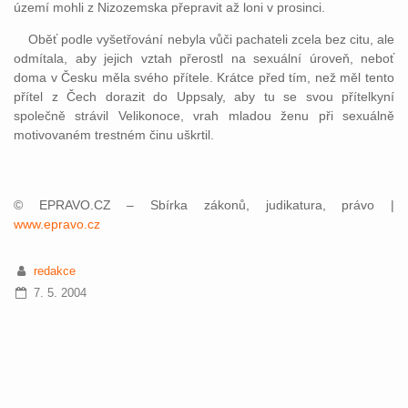
území mohli z Nizozemska přepravit až loni v prosinci.
Oběť podle vyšetřování nebyla vůči pachateli zcela bez citu, ale
odmítala, aby jejich vztah přerostl na sexuální úroveň, neboť
doma v Česku měla svého přítele. Krátce před tím, než měl tento
přítel z Čech dorazit do Uppsaly, aby tu se svou přítelkyní
společně strávil Velikonoce, vrah mladou ženu při sexuálně
motivovaném trestném činu uškrtil.
© EPRAVO.CZ – Sbírka zákonů, judikatura, právo |
www.epravo.cz
redakce
7. 5. 2004