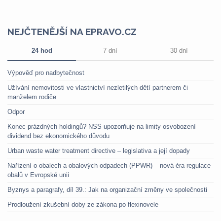
NEJČTENĚJŠÍ NA EPRAVO.CZ
24 hod
7 dní
30 dní
Výpověď pro nadbytečnost
Užívání nemovitosti ve vlastnictví nezletilých dětí partnerem či
manželem rodiče
Odpor
Konec prázdných holdingů? NSS upozorňuje na limity osvobození
dividend bez ekonomického důvodu
Urban waste water treatment directive – legislativa a její dopady
Nařízení o obalech a obalových odpadech (PPWR) – nová éra regulace
obalů v Evropské unii
Byznys a paragrafy, díl 39.: Jak na organizační změny ve společnosti
Prodloužení zkušební doby ze zákona po flexinovele