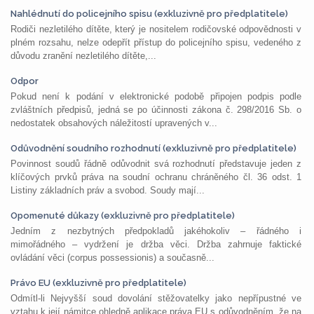
Nahlédnutí do policejního spisu (exkluzivně pro předplatitele)
Rodiči nezletilého dítěte, který je nositelem rodičovské odpovědnosti v
plném rozsahu, nelze odepřít přístup do policejního spisu, vedeného z
důvodu zranění nezletilého dítěte,...
Odpor
Pokud není k podání v elektronické podobě připojen podpis podle
zvláštních předpisů, jedná se po účinnosti zákona č. 298/2016 Sb. o
nedostatek obsahových náležitostí upravených v...
Odůvodnění soudního rozhodnutí (exkluzivně pro předplatitele)
Povinnost soudů řádně odůvodnit svá rozhodnutí představuje jeden z
klíčových prvků práva na soudní ochranu chráněného čl. 36 odst. 1
Listiny základních práv a svobod. Soudy mají...
Opomenuté důkazy (exkluzivně pro předplatitele)
Jedním z nezbytných předpokladů jakéhokoliv – řádného i
mimořádného – vydržení je držba věci. Držba zahrnuje faktické
ovládání věci (corpus possessionis) a současně...
Právo EU (exkluzivně pro předplatitele)
Odmítl-li Nejvyšší soud dovolání stěžovatelky jako nepřípustné ve
vztahu k její námitce ohledně aplikace práva EU s odůvodněním, že na