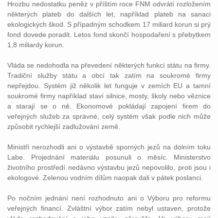
Hrozbu nedostatku peněz v příštím roce FNM odvrátí rozložením
některých plateb do dalších let, například plateb na sanaci
ekologických škod. S případným schodkem 17 miliard korun si prý
fond dovede poradit. Letos fond skončí hospodaření s přebytkem
1,8 miliardy korun.
Vláda se nedohodla na převedení některých funkcí státu na firmy.
Tradiční služby státu a obcí tak zatím na soukromé firmy
nepřejdou. Systém již několik let funguje v zemích EU a tamní
soukromé firmy například staví silnice, mosty, školy nebo věznice
a starají se o ně. Ekonomové pokládají zapojení firem do
veřejných služeb za správné, celý systém však podle nich může
způsobit rychlejší zadlužování země.
Ministři nerozhodli ani o výstavbě sporných jezů na dolním toku
Labe. Projednání materiálu posunuli o měsíc. Ministerstvo
životního prostředí nedávno výstavbu jezů nepovolilo, proti jsou i
ekologové. Zelenou vodním dílům naopak dali v pátek poslanci.
Po nočním jednání není rozhodnuto ani o Výboru pro reformu
veřejných financí. Zvláštní výbor zatím nebyl ustaven, protože