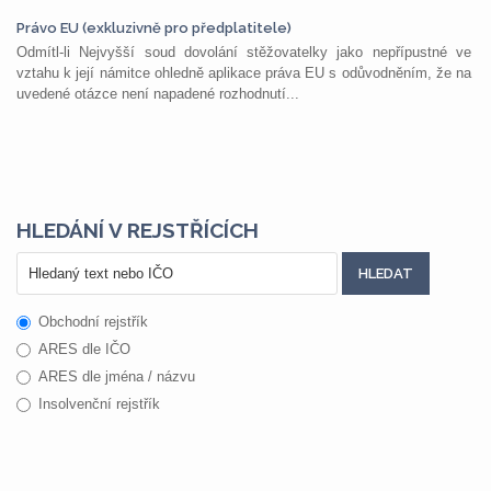
Právo EU (exkluzivně pro předplatitele)
Odmítl-li Nejvyšší soud dovolání stěžovatelky jako nepřípustné ve
vztahu k její námitce ohledně aplikace práva EU s odůvodněním, že na
uvedené otázce není napadené rozhodnutí...
HLEDÁNÍ V REJSTŘÍCÍCH
Obchodní rejstřík
ARES dle IČO
ARES dle jména / názvu
Insolvenční rejstřík