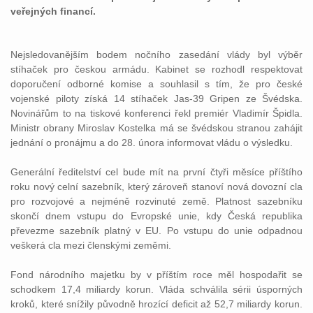
veřejných financí.
Nejsledovanějším bodem nočního zasedání vlády byl výběr
stíhaček pro českou armádu. Kabinet se rozhodl respektovat
doporučení odborné komise a souhlasil s tím, že pro české
vojenské piloty získá 14 stíhaček Jas-39 Gripen ze Švédska.
Novinářům to na tiskové konferenci řekl premiér Vladimír Špidla.
Ministr obrany Miroslav Kostelka má se švédskou stranou zahájit
jednání o pronájmu a do 28. února informovat vládu o výsledku.
Generální ředitelství cel bude mít na první čtyři měsíce příštího
roku nový celní sazebník, který zároveň stanoví nová dovozní cla
pro rozvojové a nejméně rozvinuté země. Platnost sazebníku
skončí dnem vstupu do Evropské unie, kdy Česká republika
převezme sazebník platný v EU. Po vstupu do unie odpadnou
veškerá cla mezi členskými zeměmi.
Fond národního majetku by v příštím roce měl hospodařit se
schodkem 17,4 miliardy korun. Vláda schválila sérii úsporných
kroků, které snížily původně hrozící deficit až 52,7 miliardy korun.