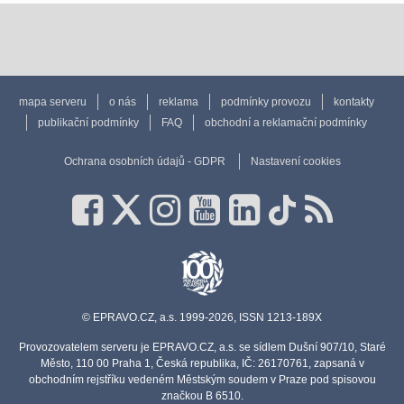
mapa serveru
o nás
reklama
podmínky provozu
kontakty
publikační podmínky
FAQ
obchodní a reklamační podmínky
Ochrana osobních údajů - GDPR
Nastavení cookies
© EPRAVO.CZ, a.s. 1999-2026, ISSN 1213-189X
Provozovatelem serveru je EPRAVO.CZ, a.s. se sídlem Dušní 907/10, Staré
Město, 110 00 Praha 1, Česká republika, IČ: 26170761, zapsaná v
obchodním rejstříku vedeném Městským soudem v Praze pod spisovou
značkou B 6510.