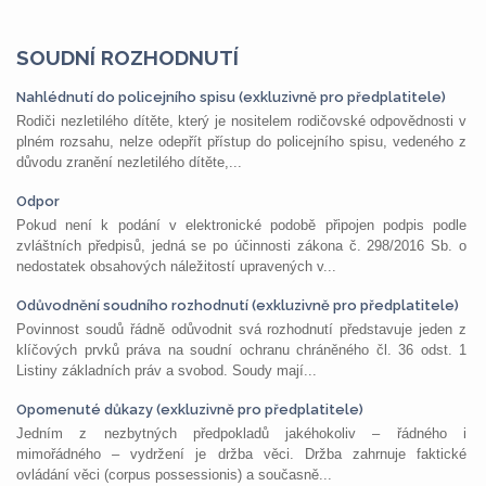
SOUDNÍ ROZHODNUTÍ
Nahlédnutí do policejního spisu (exkluzivně pro předplatitele)
Rodiči nezletilého dítěte, který je nositelem rodičovské odpovědnosti v
plném rozsahu, nelze odepřít přístup do policejního spisu, vedeného z
důvodu zranění nezletilého dítěte,...
Odpor
Pokud není k podání v elektronické podobě připojen podpis podle
zvláštních předpisů, jedná se po účinnosti zákona č. 298/2016 Sb. o
nedostatek obsahových náležitostí upravených v...
Odůvodnění soudního rozhodnutí (exkluzivně pro předplatitele)
Povinnost soudů řádně odůvodnit svá rozhodnutí představuje jeden z
klíčových prvků práva na soudní ochranu chráněného čl. 36 odst. 1
Listiny základních práv a svobod. Soudy mají...
Opomenuté důkazy (exkluzivně pro předplatitele)
Jedním z nezbytných předpokladů jakéhokoliv – řádného i
mimořádného – vydržení je držba věci. Držba zahrnuje faktické
ovládání věci (corpus possessionis) a současně...