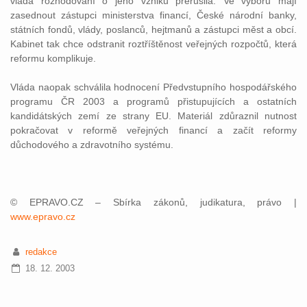
vláda rozhodování o jeho vzniku přerušila. Ve výboru mají
zasednout zástupci ministerstva financí, České národní banky,
státních fondů, vlády, poslanců, hejtmanů a zástupci měst a obcí.
Kabinet tak chce odstranit roztříštěnost veřejných rozpočtů, která
reformu komplikuje.
Vláda naopak schválila hodnocení Předvstupního hospodářského
programu ČR 2003 a programů přistupujících a ostatních
kandidátských zemí ze strany EU. Materiál zdůraznil nutnost
pokračovat v reformě veřejných financí a začít reformy
důchodového a zdravotního systému.
© EPRAVO.CZ – Sbírka zákonů, judikatura, právo |
www.epravo.cz
redakce
18. 12. 2003