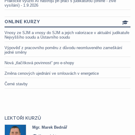
Praktické využití AI nástrojů při práci s judikaturou (online - živé
vysílání) - 1.9.2026
ONLINE KURZY
Vnosy ze SJM a vnosy do SJM a jejich valorizace v aktuální judikatuře
Nejvyššího soudu a Ústavního soudu
Výpověď z pracovního poměru z důvodu neomluveného zameškání
jedné směny
Nová „tlačítková povinnost“ pro e-shopy
Změna cenových ujednání ve smlouvách v energetice
Černé stavby
LEKTOŘI KURZŮ
Mgr. Marek Bednář