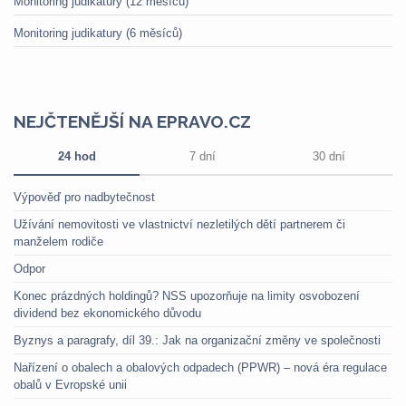
Monitoring judikatury (12 měsíců)
Monitoring judikatury (6 měsíců)
NEJČTENĚJŠÍ NA EPRAVO.CZ
24 hod
7 dní
30 dní
Výpověď pro nadbytečnost
Užívání nemovitosti ve vlastnictví nezletilých dětí partnerem či
manželem rodiče
Odpor
Konec prázdných holdingů? NSS upozorňuje na limity osvobození
dividend bez ekonomického důvodu
Byznys a paragrafy, díl 39.: Jak na organizační změny ve společnosti
Nařízení o obalech a obalových odpadech (PPWR) – nová éra regulace
obalů v Evropské unii