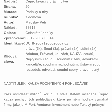
Nadpis:
Čepro krvácí v právní bitvě
Strana:
20
Mutace:
Podniky a trhy
Rubrika:
z domova
Autor:
Miroslav Petr
Náklad:
58615
Oblast:
Celostátní deníky
Zpracováno:
03.12.2007 06:14
Identifikace:
DCHN20071203020007 cz
práva (3x), Soud (3x), právní (2x), státní (2x),
žalobou, Právníci, kauzách, KAUZA, soudů,
Klíčová
Nejvyššímu soudu, soudním řízení, advokátní
slova:
kanceláře, soudním rozhodnutím, Ústavní soud,
rozsudek, odvolací, soudní spory, pravomocný
NADTITULEK:
KAUZA
POCHYBNÝCH POHLEDÁVEK
Přes osmdesát milionů korun už stála státem ovládané Čepro
kauza
pochybných pohledávek, které po něm hodlaly vymáhat
firmy, jako je M Port, Venturon Investment nebo Tukový průmysl.