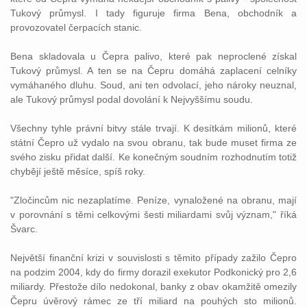
Tukový průmysl. I tady figuruje firma Bena, obchodník a
provozovatel čerpacích stanic.
Bena skladovala u Čepra palivo, které pak neproclené získal
Tukový průmysl. A ten se na Čepru domáhá zaplacení celníky
vymáhaného dluhu.
Soud
, ani ten
odvolací
, jeho nároky neuznal,
ale Tukový průmysl podal dovolání k
Nejvyššímu
soudu
.
Všechny tyhle
právní
bitvy stále trvají. K desítkám milionů, které
státní
Čepro už vydalo na svou obranu, tak bude muset firma ze
svého zisku přidat další. Ke konečným
soudním
rozhodnutím
totiž
chybějí ještě měsíce, spíš roky.
"Zločincům nic nezaplatíme. Peníze, vynaložené na obranu, mají
v porovnání s těmi celkovými šesti miliardami svůj význam," říká
Švarc.
Největší finanční krizi v souvislosti s těmito případy zažilo Čepro
na podzim 2004, kdy do firmy dorazil exekutor Podkonický pro 2,6
miliardy. Přestože dílo nedokonal, banky z obav okamžitě omezily
Čepru úvěrový rámec ze tří miliard na pouhých sto milionů.