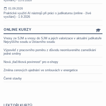
vysílání) - 25.8.2026
01.09.2026
Praktické využití AI nástrojů při práci s judikaturou (online - živé
vysílání) - 1.9.2026
ONLINE KURZY
Vnosy ze SJM a vnosy do SJM a jejich valorizace v aktuální judikatuře
Nejvyššího soudu a Ústavního soudu
Výpověď z pracovního poměru z důvodu neomluveného zameškání
jedné směny
Nová „tlačítková povinnost“ pro e-shopy
Změna cenových ujednání ve smlouvách v energetice
Černé stavby
LEKTOŘI KURZŮ