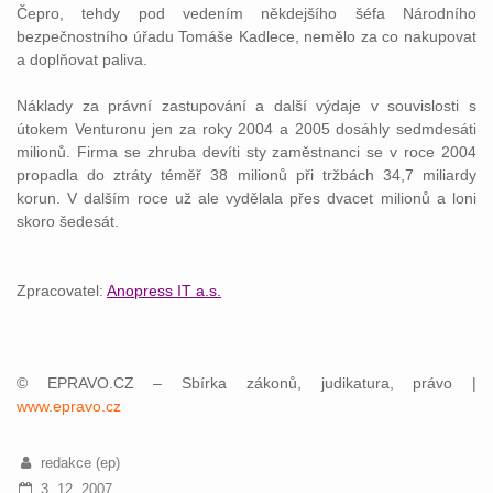
Čepro, tehdy pod vedením někdejšího šéfa Národního
bezpečnostního úřadu Tomáše Kadlece, nemělo za co nakupovat
a doplňovat paliva.
Náklady za
právní
zastupování a další výdaje v souvislosti s
útokem Venturonu jen za roky 2004 a 2005 dosáhly sedmdesáti
milionů. Firma se zhruba devíti sty zaměstnanci se v roce 2004
propadla do ztráty téměř 38 milionů při tržbách 34,7 miliardy
korun. V dalším roce už ale vydělala přes dvacet milionů a loni
skoro šedesát.
Zpracovatel:
Anopress IT a.s.
© EPRAVO.CZ – Sbírka zákonů, judikatura, právo |
www.epravo.cz
redakce (ep)
3. 12. 2007