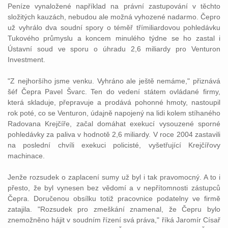
Peníze vynaložené například na
právní
zastupování v těchto
složitých
kauzách
, nebudou ale možná vyhozené nadarmo. Čepro
už vyhrálo dva
soudní
spory
o téměř třímiliardovou pohledávku
Tukového průmyslu a koncem minulého týdne se ho zastal i
Ústavní
soud
ve sporu o úhradu 2,6 miliardy pro Venturon
Investment.
"Z nejhoršího jsme venku. Vyhráno ale ještě nemáme," přiznává
šéf Čepra Pavel Švarc. Ten do vedení státem ovládané firmy,
která skladuje, přepravuje a prodává pohonné hmoty, nastoupil
rok poté, co se Venturon, údajně napojený na lidi kolem stíhaného
Radovana Krejčíře, začal domáhat exekucí vysouzené sporné
pohledávky za paliva v hodnotě 2,6 miliardy. V roce 2004 zastavili
na poslední chvíli exekuci policisté, vyšetřující Krejčířovy
machinace.
Jenže
rozsudek
o zaplacení sumy už byl i tak
pravomocný
. A to i
přesto, že byl vynesen bez vědomí a v nepřítomnosti zástupců
Čepra. Doručenou obsílku totiž pracovnice podatelny ve firmě
zatajila. "
Rozsudek
pro zmeškání znamenal, že Čepru bylo
znemožněno hájit v
soudním
řízení
svá
práva
," říká Jaromír Císař