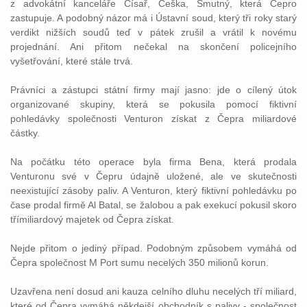
z
advokátní
kanceláře
Císař, Češka, Smutný, která Čepro
zastupuje. A podobný názor má i
Ústavní
soud
, který tři roky starý
verdikt nižších
soudů
teď v pátek zrušil a vrátil k novému
projednání. Ani přitom nečekal na skončení policejního
vyšetřování, které stále trvá.
Právníci
a zástupci státní firmy mají jasno: jde o cílený útok
organizované skupiny, která se pokusila pomocí fiktivní
pohledávky společnosti Venturon získat z Čepra miliardové
částky.
Na počátku této operace byla firma Bena, která prodala
Venturonu své v Čepru údajně uložené, ale ve skutečnosti
neexistující zásoby paliv. A Venturon, který fiktivní pohledávku po
čase prodal firmě Al Batal, se
žalobou
a pak exekucí pokusil skoro
třímiliardový majetek od Čepra získat.
Nejde přitom o jediný případ. Podobným způsobem vymáhá od
Čepra společnost M Port sumu necelých 350 milionů korun.
Uzavřena není dosud ani
kauza
celního dluhu necelých tří miliard,
které od Čepra vymáhá někdejší obchodník s palivy - společnost