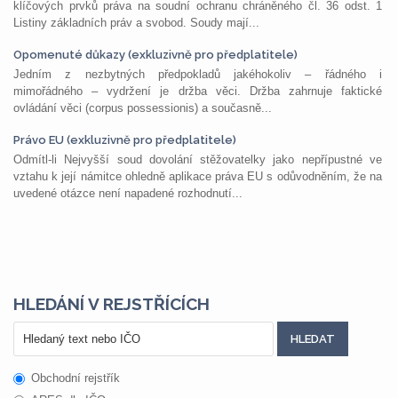
klíčových prvků práva na soudní ochranu chráněného čl. 36 odst. 1
Listiny základních práv a svobod. Soudy mají...
Opomenuté důkazy (exkluzivně pro předplatitele)
Jedním z nezbytných předpokladů jakéhokoliv – řádného i
mimořádného – vydržení je držba věci. Držba zahrnuje faktické
ovládání věci (corpus possessionis) a současně...
Právo EU (exkluzivně pro předplatitele)
Odmítl-li Nejvyšší soud dovolání stěžovatelky jako nepřípustné ve
vztahu k její námitce ohledně aplikace práva EU s odůvodněním, že na
uvedené otázce není napadené rozhodnutí...
HLEDÁNÍ V REJSTŘÍCÍCH
Obchodní rejstřík