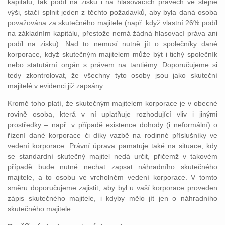
kapitálu, tak podíl na zisku i na hlasovacích právech ve stejné
výši, stačí splnit jeden z těchto požadavků, aby byla daná osoba
považována za skutečného majitele (např. když vlastní 26% podíl
na základním kapitálu, přestože nemá žádná hlasovací práva ani
podíl na zisku). Nad to nemusí nutně jít o společníky dané
korporace, když skutečným majitelem může být i tichý společník
nebo statutární orgán s právem na tantiémy. Doporučujeme si
tedy zkontrolovat, že všechny tyto osoby jsou jako skuteční
majitelé v evidenci již zapsány.
Kromě toho platí, že skutečným majitelem korporace je v obecné
rovině osoba, která v ní uplatňuje rozhodující vliv i jinými
prostředky – např. v případě existence dohody (i neformální) o
řízení dané korporace či díky vazbě na rodinné příslušníky ve
vedení korporace. Právní úprava pamatuje také na situace, kdy
se standardní skutečný majitel nedá určit, přičemž v takovém
případě bude nutné nechat zapsat náhradního skutečného
majitele, a to osobu ve vrcholném vedení korporace. V tomto
směru doporučujeme zajistit, aby byl u vaší korporace proveden
zápis skutečného majitele, i kdyby mělo jít jen o náhradního
skutečného majitele.