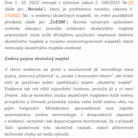
Dne 1. 10. 2022 vstoupil v účinnost zákon č. 245/2022
Sb.
[1]
(dále j
en „
Novela
“), který je podstatnou novelou zákona č.
37/2021
Sb., o evidenci skutečných majitelů, ve znění pozdějších
předpisů (dále jen „
ZoESM
“). Novela výrazným způsobem
změnila stávající pravidla evidování skutečného majitele
právnických osob kvůli dřívějšímu používání nepřesné definice
skutečného majitele a rozsahu soukromoprávních subjektů, které
nemusely skutečného majitele evidovat.
Změna pojmu skutečný majitel
V rámci evidence se proto v současnosti již nerozlišuje mezi
pojmy „
koncový příjemce
“ a „
osoba s koncovým vlivem
“, ale místo
nich je používán jeden zastřešující pojem „
skutečný majitel
“.
Evidence tak má nižší výpovědní hodnotu, protože již z ní není
zřejmé, zda je konkrétní osoba skutečným majitelem kvůli svému
prospěchu z činnosti právnické osoby nebo kvůli svému vlivu na
jejím fungování. Ministerstvo spravedlnosti sice zajistilo
automatickou změnu terminologie v dosavadních zápisech
v evidenci, nicméně i tak doporučujeme zkontrolovat, že v případě
Vaší společnosti toto skutečně nastalo, neboť přítomnost
technické chyby se nedá vyloučit.