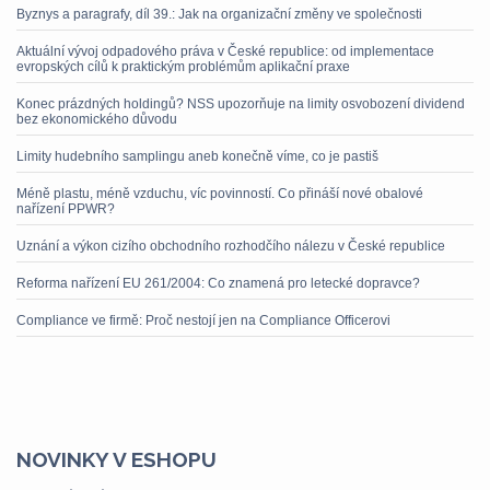
Byznys a paragrafy, díl 39.: Jak na organizační změny ve společnosti
Aktuální vývoj odpadového práva v České republice: od implementace
evropských cílů k praktickým problémům aplikační praxe
Konec prázdných holdingů? NSS upozorňuje na limity osvobození dividend
bez ekonomického důvodu
Limity hudebního samplingu aneb konečně víme, co je pastiš
Méně plastu, méně vzduchu, víc povinností. Co přináší nové obalové
nařízení PPWR?
Uznání a výkon cizího obchodního rozhodčího nálezu v České republice
Reforma nařízení EU 261/2004: Co znamená pro letecké dopravce?
Compliance ve firmě: Proč nestojí jen na Compliance Officerovi
NOVINKY V ESHOPU