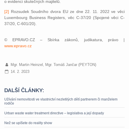
o evidenci skutečných majitelů.
[2]
Rozsudek Soudního dvora EU ze dne 22. 11. 2022 ve věci
Luxembourg Business Registers, věc C‑37/20 (Spojené věci C-
37/20, C-601/20).
© EPRAVO.CZ – Sbírka zákonů, judikatura, právo |
www.epravo.cz
Mgr. Martin Heinzel, Mgr. Tomáš Jančar (PEYTON)
14. 2. 2023
DALŠÍ ČLÁNKY:
Užívání nemovitosti ve vlastnictví nezletilých dětí partnerem či manželem
rodiče
Urban waste water treatment directive – legislativa a její dopady
Než se upíšete do reality show