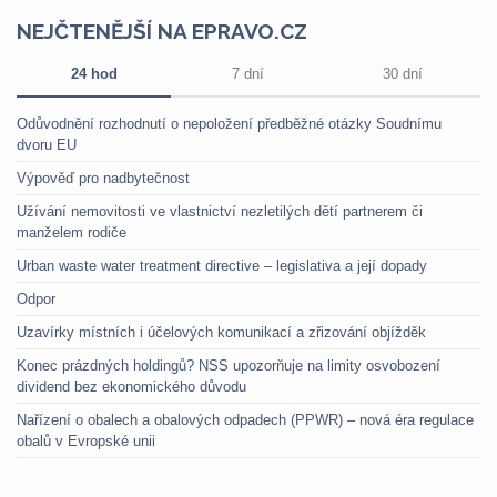
NEJČTENĚJŠÍ NA EPRAVO.CZ
24 hod
7 dní
30 dní
Odůvodnění rozhodnutí o nepoložení předběžné otázky Soudnímu
dvoru EU
Výpověď pro nadbytečnost
Užívání nemovitosti ve vlastnictví nezletilých dětí partnerem či
manželem rodiče
Urban waste water treatment directive – legislativa a její dopady
Odpor
Uzavírky místních i účelových komunikací a zřizování objížděk
Konec prázdných holdingů? NSS upozorňuje na limity osvobození
dividend bez ekonomického důvodu
Nařízení o obalech a obalových odpadech (PPWR) – nová éra regulace
obalů v Evropské unii