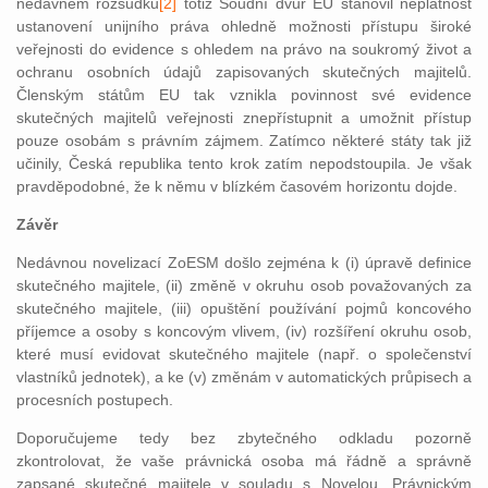
nedávném rozsudku
[2]
totiž S
oudní dvůr EU stanovil neplatnost
ustanovení unijního práva ohledně možnosti přístupu široké
veřejnosti do evidence s ohledem na právo na soukromý život a
ochranu osobních údajů zapisovaných skutečných majitelů.
Členským státům EU tak vznikla povinnost své evidence
skutečných majitelů veřejnosti znepřístupnit a umožnit přístup
pouze osobám s právním zájmem. Zatímco některé státy tak již
učinily, Česká republika tento krok zatím nepodstoupila. Je však
pravděpodobné, že k němu v blízkém časovém horizontu dojde.
Závěr
Nedávnou novelizací ZoESM došlo zejména k (i) úpravě definice
skutečného majitele, (ii) změně v okruhu osob považovaných za
skutečného majitele, (iii) opuštění používání pojmů koncového
příjemce a osoby s koncovým vlivem, (iv) rozšíření okruhu osob,
které musí evidovat skutečného majitele (např. o společenství
vlastníků jednotek), a ke (v) změnám v automatických průpisech a
procesních postupech.
Doporučujeme tedy bez zbytečného odkladu pozorně
zkontrolovat, že vaše právnická osoba má řádně a správně
zapsané skutečné majitele v souladu s Novelou. Právnickým