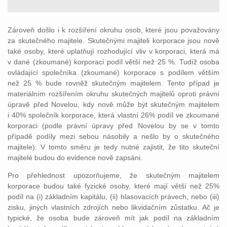
Zároveň došlo i k rozšíření okruhu osob, které jsou považovány
za skutečného majitele. Skutečnými majiteli korporace jsou nově
také osoby, které uplatňují rozhodující vliv v korporaci, která má
v dané (zkoumané) korporaci podíl větší než 25 %. Tudíž osoba
ovládající společníka (zkoumané) korporace s podílem větším
než 25 % bude rovněž skutečným majitelem. Tento případ je
materiálním rozšířením okruhu skutečných majitelů oproti právní
úpravě před Novelou, kdy nově může být skutečným majitelem
i 40% společník korporace, která vlastní 26% podíl ve zkoumané
korporaci (podle právní úpravy před Novelou by se v tomto
případě podíly mezi sebou násobily a nešlo by o skutečného
majitele). V tomto směru je tedy nutné zajistit, že tito skuteční
majitelé budou do evidence nově zapsáni.
Pro přehlednost upozorňujeme, že skutečným majitelem
korporace budou také fyzické osoby, které mají větší než 25%
podíl na (i) základním kapitálu, (ii) hlasovacích právech, nebo (iii)
zisku, jiných vlastních zdrojích nebo likvidačním zůstatku. Ač je
typické, že osoba bude zároveň mít jak podíl na základním