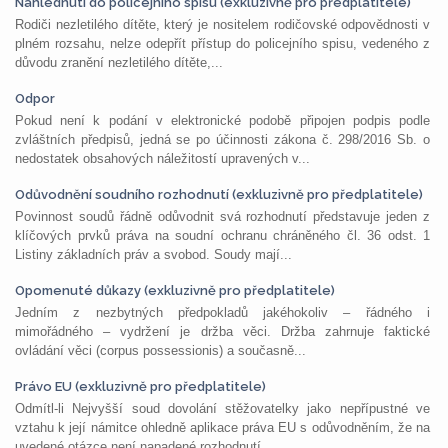
Nahlédnutí do policejního spisu (exkluzivně pro předplatitele)
Rodiči nezletilého dítěte, který je nositelem rodičovské odpovědnosti v
plném rozsahu, nelze odepřít přístup do policejního spisu, vedeného z
důvodu zranění nezletilého dítěte,...
Odpor
Pokud není k podání v elektronické podobě připojen podpis podle
zvláštních předpisů, jedná se po účinnosti zákona č. 298/2016 Sb. o
nedostatek obsahových náležitostí upravených v...
Odůvodnění soudního rozhodnutí (exkluzivně pro předplatitele)
Povinnost soudů řádně odůvodnit svá rozhodnutí představuje jeden z
klíčových prvků práva na soudní ochranu chráněného čl. 36 odst. 1
Listiny základních práv a svobod. Soudy mají...
Opomenuté důkazy (exkluzivně pro předplatitele)
Jedním z nezbytných předpokladů jakéhokoliv – řádného i
mimořádného – vydržení je držba věci. Držba zahrnuje faktické
ovládání věci (corpus possessionis) a současně...
Právo EU (exkluzivně pro předplatitele)
Odmítl-li Nejvyšší soud dovolání stěžovatelky jako nepřípustné ve
vztahu k její námitce ohledně aplikace práva EU s odůvodněním, že na
uvedené otázce není napadené rozhodnutí...