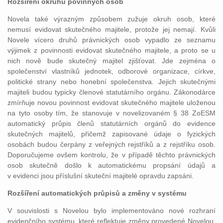
Rozšíření okruhu povinných osob
Novela také výrazným způsobem zužuje okruh osob, které
nemusí evidovat skutečného majitele, protože jej nemají. Kvůli
Novele vícero druhů právnických osob vypadlo ze seznamu
výjimek z povinnosti evidovat skutečného majitele, a proto se u
nich nově bude skutečný majitel zjišťovat. Jde zejména o
společenství vlastníků jednotek, odborové organizace, církve,
politické strany nebo honební společenstva. Jejich skutečnými
majiteli budou typicky členové statutárního orgánu. Zákonodárce
zmírňuje novou povinnost evidovat skutečného majitele uloženou
na tyto osoby tím, že stanovuje v novelizovaném § 38 ZoESM
automatický průpis členů statutárních orgánů do evidence
skutečných majitelů, přičemž zapisované údaje o fyzických
osobách budou čerpány z veřejných rejstříků a z rejstříku osob.
Doporučujeme ovšem kontrolu, že v případě těchto právnických
osob skutečně došlo k automatickému propsání údajů a
v evidenci jsou příslušní skuteční majitelé opravdu zapsáni.
Rozšíření automatických průpisů a změny v systému
V souvislosti s Novelou bylo implementováno nové rozhraní
evidenčního systému, které reflektuje změny provedené Novelou.