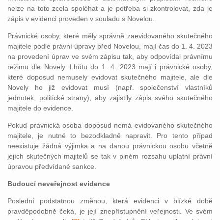
nelze na toto zcela spoléhat a je potřeba si zkontrolovat, zda je
zápis v evidenci proveden v souladu s Novelou.
Právnické osoby, které měly správně zaevidovaného skutečného
majitele podle právní úpravy před Novelou, mají čas do 1. 4. 2023
na provedení úprav ve svém zápisu tak, aby odpovídal právnímu
režimu dle Novely. Lhůtu do 1. 4. 2023 mají i právnické osoby,
které doposud nemusely evidovat skutečného majitele, ale dle
Novely ho již evidovat musí (např. společenství vlastníků
jednotek, politické strany), aby zajistily zápis svého skutečného
majitele do evidence.
Pokud právnická osoba doposud nemá evidovaného skutečného
majitele, je nutné to bezodkladně napravit. Pro tento případ
neexistuje žádná výjimka a na danou právnickou osobu včetně
jejích skutečných majitelů se tak v plném rozsahu uplatní právní
úpravou předvídané sankce.
Budoucí neveřejnost evidence
Poslední podstatnou změnou, která evidenci v blízké době
pravděpodobně čeká, je její znepřístupnění veřejnosti. Ve svém