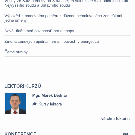
Vnosy ze SJM a vnosy do SJM a jejich valorizace v aktuální judikatuře
Nejvyššího soudu a Ústavního soudu
Výpověď z pracovního poměru z důvodu neomluveného zameškání
jedné směny
Nová „tlačítková povinnost“ pro e-shopy
Změna cenových ujednání ve smlouvách v energetice
Černé stavby
LEKTOŘI KURZŮ
Mgr. Marek Bednář
Kurzy lektora
všichni lektoři
KONFERENCE