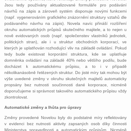
Jsou tedy používány aktualizované formuláře pro podávání
návrhů na zápis a zároveň systém disponuje novými funkcemi
(např. vygenerováním grafického znázornění struktury vztahů dle
podávaného návrhu na zápis). Novela navíc přináší rozšíření
okruhu automatických průpisů skutečného majitele, a to nejen u
nově evidovaných osob (např. společenstev vlastníků jednotek,
politických stran), ale i u struktur obchodních korporací, ve
kterých je uplatňován rozhodující vliv na základě ovládání. Pokud
tedy bude existovat korporátní struktura, kde se uplatňuje
domněnka ovládání na základě 40% nebo většího podílu, bude
docházet k automatickému průpisu, a to i v případě
několikanásobně řetězených struktur. Do jisté míry tak mohou být
výše uvedené změny v okruhu skutečných majitelů automaticky
propsány bez nutnosti součinnosti dané korporace, nicméně
doporučujeme si správnost takového automatického průpisu vždy
zkontrolovat.
Automatické změny a lhůta pro úpravy
Změny provedené Novelou byly do podstatné míry reflektovány
v evidenci bez nutnosti aktivity zapsaných osob díky činnosti
Ministerstva spravedlnosti a automatickým průpisům. Nicméně