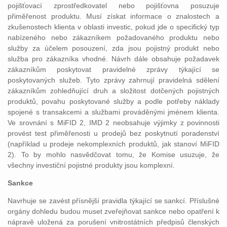
pojišťovací zprostředkovatel nebo pojišťovna posuzuje
přiměřenost produktu. Musí získat informace o znalostech a
zkušenostech klienta v oblasti investic, pokud jde o specifický typ
nabízeného nebo zákazníkem požadovaného produktu nebo
služby za účelem posouzení, zda jsou pojistný produkt nebo
služba pro zákazníka vhodné. Návrh dále obsahuje požadavek
zákazníkům poskytovat pravidelné zprávy týkající se
poskytovaných služeb. Tyto zprávy zahrnují pravidelná sdělení
zákazníkům zohledňující druh a složitost dotčených pojistných
produktů, povahu poskytované služby a podle potřeby náklady
spojené s transakcemi a službami prováděnými jménem klienta.
Ve srovnání s MiFID 2, IMD 2 neobsahuje výjimky z povinnosti
provést test přiměřenosti u prodejů bez poskytnutí poradenství
(například u prodeje nekomplexních produktů, jak stanoví MiFID
2). To by mohlo nasvědčovat tomu, že Komise usuzuje, že
všechny investiční pojistné produkty jsou komplexní.
Sankce
Navrhuje se zavést přísnější pravidla týkající se sankcí. Příslušné
orgány dohledu budou muset zveřejňovat sankce nebo opatření k
nápravě uložená za porušení vnitrostátních předpisů členských