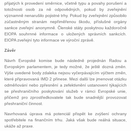
přijatých k provedení směrnice, včetně typu a povahy porušení a
totožnosti osob za ně odpovědných, pokud by zveřejnění
významně nenarušilo pojistné trhy. Pokud by zveřejnění způsobilo
zúčastněným stranám nepřiměřenou škodu, příslušné orgány
sankce zveřejní anonymně. Členské státy poskytnou každoročně
EIOPA souhrnné informace o uložených správních sankcích.
EIOPA zveřejní tyto informace ve výroční zprávě.
Závěr
Návrh Evropské komise bude následně projednán Radou a
Evropským parlamentem, je tedy možné, že ještě dozná změn.
Výše uvedené body zdaleka nejsou vyčerpávajícím výčtem změn,
které připravovaná IMD 2 přinese. Mezi další lze jmenovat otázku
odměňování nebo zpřesnění a zefektivnění ustanovení týkajících
se přeshraničního poskytování služeb v rámci Evropské unie,
přičemž pro zprostředkovatele tak bude snadnější provozovat
přeshraniční činnost.
Navrhovaná úprava má potenciál přispět ke zvýšení ochrany
spotřebitele na finančním trhu. Jaká však bude reálná situace,
ukáže až praxe.