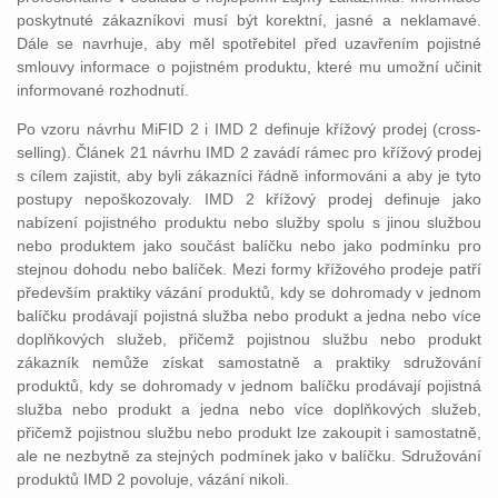
poskytnuté zákazníkovi musí být korektní, jasné a neklamavé.
Dále se navrhuje, aby měl spotřebitel před uzavřením pojistné
smlouvy informace o pojistném produktu, které mu umožní učinit
informované rozhodnutí.
Po vzoru návrhu MiFID 2 i IMD 2 definuje křížový prodej (cross-
selling). Článek 21 návrhu IMD 2 zavádí rámec pro křížový prodej
s cílem zajistit, aby byli zákazníci řádně informováni a aby je tyto
postupy nepoškozovaly. IMD 2 křížový prodej definuje jako
nabízení pojistného produktu nebo služby spolu s jinou službou
nebo produktem jako součást balíčku nebo jako podmínku pro
stejnou dohodu nebo balíček. Mezi formy křížového prodeje patří
především praktiky vázání produktů, kdy se dohromady v jednom
balíčku prodávají pojistná služba nebo produkt a jedna nebo více
doplňkových služeb, přičemž pojistnou službu nebo produkt
zákazník nemůže získat samostatně a praktiky sdružování
produktů, kdy se dohromady v jednom balíčku prodávají pojistná
služba nebo produkt a jedna nebo více doplňkových služeb,
přičemž pojistnou službu nebo produkt lze zakoupit i samostatně,
ale ne nezbytně za stejných podmínek jako v balíčku. Sdružování
produktů IMD 2 povoluje, vázání nikoli.