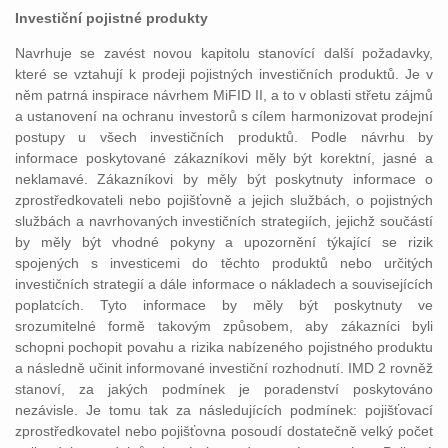
Investiční pojistné produkty
Navrhuje se zavést novou kapitolu stanovící další požadavky,
které se vztahují k prodeji pojistných investičních produktů. Je v
něm patrná inspirace návrhem MiFID II, a to v oblasti střetu zájmů
a ustanovení na ochranu investorů s cílem harmonizovat prodejní
postupy u všech investičních produktů. Podle návrhu by
informace poskytované zákazníkovi měly být korektní, jasné a
neklamavé. Zákazníkovi by měly být poskytnuty informace o
zprostředkovateli nebo pojišťovně a jejich službách, o pojistných
službách a navrhovaných investičních strategiích, jejichž součástí
by měly být vhodné pokyny a upozornění týkající se rizik
spojených s investicemi do těchto produktů nebo určitých
investičních strategií a dále informace o nákladech a souvisejících
poplatcích. Tyto informace by měly být poskytnuty ve
srozumitelné formě takovým způsobem, aby zákazníci byli
schopni pochopit povahu a rizika nabízeného pojistného produktu
a následně učinit informované investiční rozhodnutí. IMD 2 rovněž
stanoví, za jakých podmínek je poradenství poskytováno
nezávisle. Je tomu tak za následujících podmínek: pojišťovací
zprostředkovatel nebo pojišťovna posoudí dostatečně velký počet