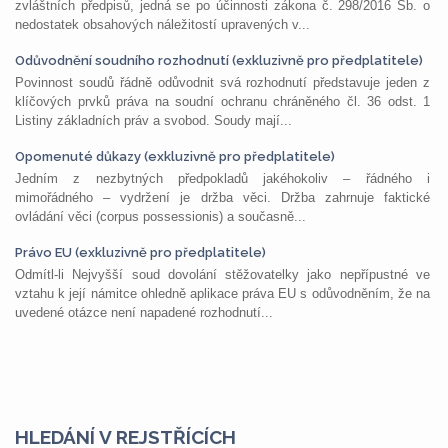
zvláštních předpisů, jedná se po účinnosti zákona č. 298/2016 Sb. o
nedostatek obsahových náležitostí upravených v...
Odůvodnění soudního rozhodnutí (exkluzivně pro předplatitele)
Povinnost soudů řádně odůvodnit svá rozhodnutí představuje jeden z
klíčových prvků práva na soudní ochranu chráněného čl. 36 odst. 1
Listiny základních práv a svobod. Soudy mají...
Opomenuté důkazy (exkluzivně pro předplatitele)
Jedním z nezbytných předpokladů jakéhokoliv – řádného i
mimořádného – vydržení je držba věci. Držba zahrnuje faktické
ovládání věci (corpus possessionis) a současně...
Právo EU (exkluzivně pro předplatitele)
Odmítl-li Nejvyšší soud dovolání stěžovatelky jako nepřípustné ve
vztahu k její námitce ohledně aplikace práva EU s odůvodněním, že na
uvedené otázce není napadené rozhodnutí...
HLEDÁNÍ V REJSTŘÍCÍCH