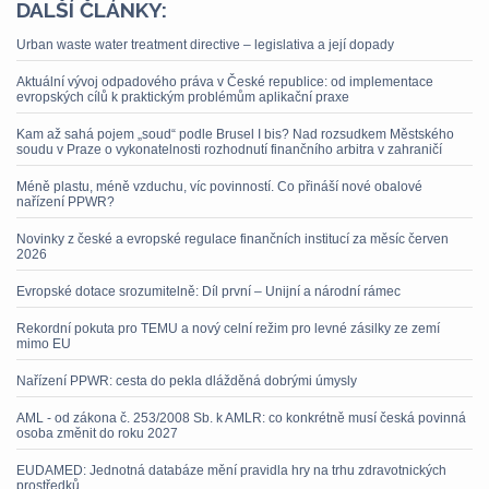
DALŠÍ ČLÁNKY:
Urban waste water treatment directive – legislativa a její dopady
Aktuální vývoj odpadového práva v České republice: od implementace
evropských cílů k praktickým problémům aplikační praxe
Kam až sahá pojem „soud“ podle Brusel I bis? Nad rozsudkem Městského
soudu v Praze o vykonatelnosti rozhodnutí finančního arbitra v zahraničí
Méně plastu, méně vzduchu, víc povinností. Co přináší nové obalové
nařízení PPWR?
Novinky z české a evropské regulace finančních institucí za měsíc červen
2026
Evropské dotace srozumitelně: Díl první – Unijní a národní rámec
Rekordní pokuta pro TEMU a nový celní režim pro levné zásilky ze zemí
mimo EU
Nařízení PPWR: cesta do pekla dlážděná dobrými úmysly
AML - od zákona č. 253/2008 Sb. k AMLR: co konkrétně musí česká povinná
osoba změnit do roku 2027
EUDAMED: Jednotná databáze mění pravidla hry na trhu zdravotnických
prostředků