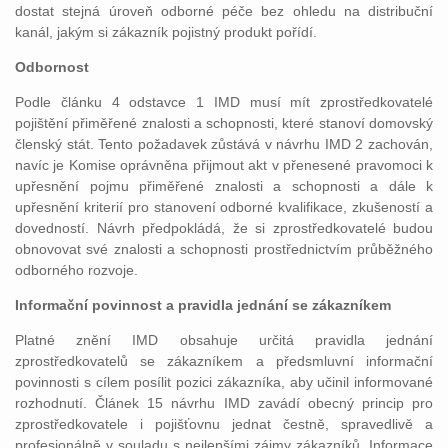
dostat stejná úroveň odborné péče bez ohledu na distribuční
kanál, jakým si zákazník pojistný produkt pořídí.
Odbornost
Podle článku 4 odstavce 1 IMD musí mít zprostředkovatelé
pojištění přiměřené znalosti a schopnosti, které stanoví domovský
členský stát. Tento požadavek zůstává v návrhu IMD 2 zachován,
navíc je Komise oprávněna přijmout akt v přenesené pravomoci k
upřesnění pojmu přiměřené znalosti a schopnosti a dále k
upřesnění kriterií pro stanovení odborné kvalifikace, zkušeností a
dovedností. Návrh předpokládá, že si zprostředkovatelé budou
obnovovat své znalosti a schopnosti prostřednictvím průběžného
odborného rozvoje.
Informační povinnost a pravidla jednání se zákazníkem
Platné znění IMD obsahuje určitá pravidla jednání
zprostředkovatelů se zákazníkem a předsmluvní informační
povinnosti s cílem posílit pozici zákazníka, aby učinil informované
rozhodnutí. Článek 15 návrhu IMD zavádí obecný princip pro
zprostředkovatele i pojišťovnu jednat čestně, spravedlivě a
profesionálně v souladu s nejlepšími zájmy zákazníků. Informace