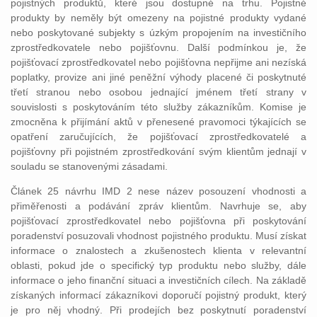
pojistných produktů, které jsou dostupné na trhu. Pojistné
produkty by neměly být omezeny na pojistné produkty vydané
nebo poskytované subjekty s úzkým propojením na investičního
zprostředkovatele nebo pojišťovnu. Další podmínkou je, že
pojišťovací zprostředkovatel nebo pojišťovna nepřijme ani nezíská
poplatky, provize ani jiné peněžní výhody placené či poskytnuté
třetí stranou nebo osobou jednající jménem třetí strany v
souvislosti s poskytováním této služby zákazníkům. Komise je
zmocněna k přijímání aktů v přenesené pravomoci týkajících se
opatření zaručujících, že pojišťovací zprostředkovatelé a
pojišťovny při pojistném zprostředkování svým klientům jednají v
souladu se stanovenými zásadami.
Článek 25 návrhu IMD 2 nese název posouzení vhodnosti a
přiměřenosti a podávání zpráv klientům. Navrhuje se, aby
pojišťovací zprostředkovatel nebo pojišťovna při poskytování
poradenství posuzovali vhodnost pojistného produktu. Musí získat
informace o znalostech a zkušenostech klienta v relevantní
oblasti, pokud jde o specifický typ produktu nebo služby, dále
informace o jeho finanční situaci a investičních cílech. Na základě
získaných informací zákazníkovi doporučí pojistný produkt, který
je pro něj vhodný. Při prodejích bez poskytnutí poradenství