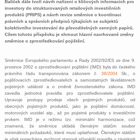
Balíček dále tvoří návrh nařízení o klíčových informacích pro
investory do strukturovaných retailových investičních
produktů (PRIPS) a návrh revize směrnice o koordinaci
právních a správních předpisů týkajících se subjektů
kolektivního investování do převoditelných cenných papírů.
Cílem tohoto příspěvku je shrnout hlavní navrhované změny
směrnice o zprostředkování pojištění.
Směrnice Evropského parlamentu a Rady 2002/92/ES ze dne 9.
prosince 2002 o zprostředkování pojištění (IMD) byla do českého
právního řádu transponována zákonem č.
38/2004
Sb., o
pojišťovacích zprostředkovatelích a samostatných likvidátorech
pojistných událostí a o změně živnostenského zákona. IMD
zavedla jednotná pravidla pro zprostředkovatele pojištění.
Upravuje postupy prodeje všech pojistných produktů, od
obecných pojistných produktů, jako je pojištění domácností,
motorových vozidel atp., až po pojistné produkty s investičním
prvkem. IMD je v režimu tzv. minimální harmonizace, což
znamená, že směrnice ukládá členským státům soubor
minimálních požadavků, které musí uplatňovat. Členským státům
je však ponechána možnost stanovit přísnější pravidla v závislosti