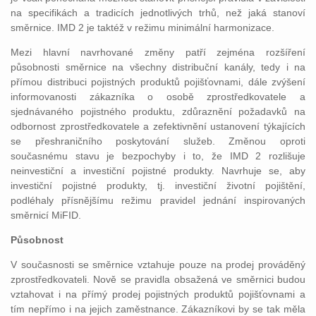
na specifikách a tradicích jednotlivých trhů, než jaká stanoví
směrnice. IMD 2 je taktéž v režimu minimální harmonizace.
Mezi hlavní navrhované změny patří zejména rozšíření
působnosti směrnice na všechny distribuční kanály, tedy i na
přímou distribuci pojistných produktů pojišťovnami, dále zvýšení
informovanosti zákazníka o osobě zprostředkovatele a
sjednávaného pojistného produktu, zdůraznění požadavků na
odbornost zprostředkovatele a zefektivnění ustanovení týkajících
se přeshraničního poskytování služeb. Změnou oproti
současnému stavu je bezpochyby i to, že IMD 2 rozlišuje
neinvestiční a investiční pojistné produkty. Navrhuje se, aby
investiční pojistné produkty, tj. investiční životní pojištění,
podléhaly přísnějšímu režimu pravidel jednání inspirovaných
směrnicí MiFID.
Působnost
V současnosti se směrnice vztahuje pouze na prodej prováděný
zprostředkovateli. Nově se pravidla obsažená ve směrnici budou
vztahovat i na přímý prodej pojistných produktů pojišťovnami a
tím nepřímo i na jejich zaměstnance. Zákazníkovi by se tak měla