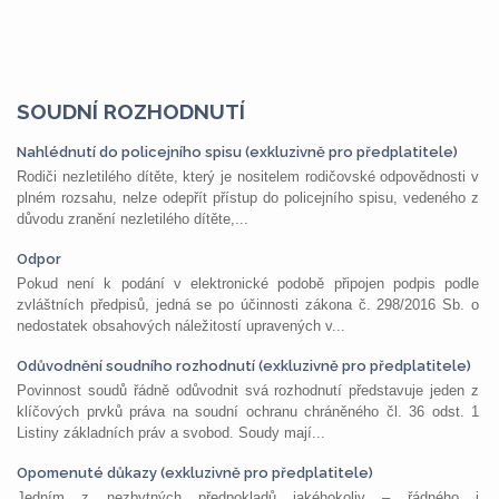
SOUDNÍ ROZHODNUTÍ
Nahlédnutí do policejního spisu (exkluzivně pro předplatitele)
Rodiči nezletilého dítěte, který je nositelem rodičovské odpovědnosti v
plném rozsahu, nelze odepřít přístup do policejního spisu, vedeného z
důvodu zranění nezletilého dítěte,...
Odpor
Pokud není k podání v elektronické podobě připojen podpis podle
zvláštních předpisů, jedná se po účinnosti zákona č. 298/2016 Sb. o
nedostatek obsahových náležitostí upravených v...
Odůvodnění soudního rozhodnutí (exkluzivně pro předplatitele)
Povinnost soudů řádně odůvodnit svá rozhodnutí představuje jeden z
klíčových prvků práva na soudní ochranu chráněného čl. 36 odst. 1
Listiny základních práv a svobod. Soudy mají...
Opomenuté důkazy (exkluzivně pro předplatitele)
Jedním z nezbytných předpokladů jakéhokoliv – řádného i