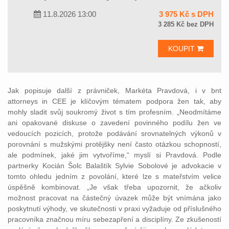
11.8.2026 13:00
3 975 Kč s DPH
3 285 Kč bez DPH
KOUPIT
Jak popisuje další z právniček, Markéta Pravdová, i v bnt
attorneys in CEE je klíčovým tématem podpora žen tak, aby
mohly sladit svůj soukromý život s tím profesním. „Neodmítáme
ani opakované diskuse o zavedení povinného podílu žen ve
vedoucích pozicích, protože podávání srovnatelných výkonů v
porovnání s mužskými protějšky není často otázkou schopností,
ale podmínek, jaké jim vytvoříme,“ myslí si Pravdová. Podle
partnerky Kocián Šolc Balaštík Sylvie Sobolové je advokacie v
tomto ohledu jedním z povolání, které lze s mateřstvím velice
úspěšně kombinovat. „Je však třeba upozornit, že ačkoliv
možnost pracovat na částečný úvazek může být vnímána jako
poskytnutí výhody, ve skutečnosti v praxi vyžaduje od příslušného
pracovníka značnou míru sebezapření a disciplíny. Ze zkušeností