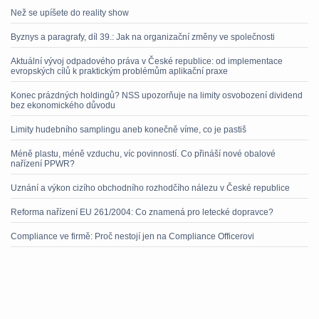
Než se upíšete do reality show
Byznys a paragrafy, díl 39.: Jak na organizační změny ve společnosti
Aktuální vývoj odpadového práva v České republice: od implementace
evropských cílů k praktickým problémům aplikační praxe
Konec prázdných holdingů? NSS upozorňuje na limity osvobození dividend
bez ekonomického důvodu
Limity hudebního samplingu aneb konečně víme, co je pastiš
Méně plastu, méně vzduchu, víc povinností. Co přináší nové obalové
nařízení PPWR?
Uznání a výkon cizího obchodního rozhodčího nálezu v České republice
Reforma nařízení EU 261/2004: Co znamená pro letecké dopravce?
Compliance ve firmě: Proč nestojí jen na Compliance Officerovi