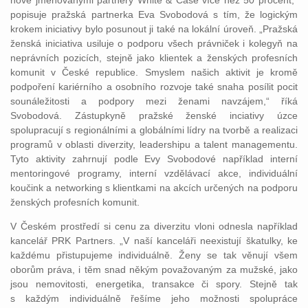
nově jmenovanými partnery White & Case více než 50 procent,“
popisuje pražská partnerka Eva Svobodová s tím, že logickým
krokem iniciativy bylo posunout ji také na lokální úroveň. „Pražská
ženská iniciativa usiluje o podporu všech právniček i kolegyň na
neprávních pozicích, stejně jako klientek a ženských profesních
komunit v České republice. Smyslem našich aktivit je kromě
podpoření kariérního a osobního rozvoje také snaha posílit pocit
sounáležitosti a podpory mezi ženami navzájem,“ říká
Svobodová. Zástupkyně pražské ženské inciativy úzce
spolupracují s regionálními a globálními lídry na tvorbě a realizaci
programů v oblasti diverzity, leadershipu a talent managementu.
Tyto aktivity zahrnují podle Evy Svobodové například interní
mentoringové programy, interní vzdělávací akce, individuální
koučink a networking s klientkami na akcích určených na podporu
ženských profesních komunit.
V Českém prostředí si cenu za diverzitu vloni odnesla například
kancelář PRK Partners. „V naší kanceláři neexistují škatulky, ke
každému přistupujeme individuálně. Ženy se tak věnují všem
oborům práva, i těm snad někým považovaným za mužské, jako
jsou nemovitosti, energetika, transakce či spory. Stejně tak
s každým individuálně řešíme jeho možnosti spolupráce