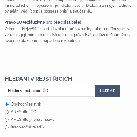
mimořádného – vydržení je držba věci. Držba zahrnuje faktické
ovládání věci (corpus possessionis) a současně...
Právo EU (exkluzivně pro předplatitele)
Odmítl-li Nejvyšší soud dovolání stěžovatelky jako nepřípustné ve
vztahu k její námitce ohledně aplikace práva EU s odůvodněním, že na
uvedené otázce není napadené rozhodnutí...
HLEDÁNÍ V REJSTŘÍCÍCH
Obchodní rejstřík
ARES dle IČO
ARES dle jména / názvu
Insolvenční rejstřík