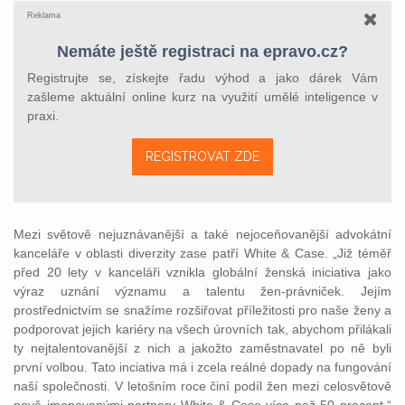
Reklama
Nemáte ještě registraci na epravo.cz?
Registrujte se, získejte řadu výhod a jako dárek Vám
zašleme aktuální online kurz na využití umělé inteligence v
praxi.
REGISTROVAT ZDE
Mezi světově nejuznávanější a také nejoceňovanější advokátní
kanceláře v oblasti diverzity zase patří White & Case. „Již téměř
před 20 lety v kanceláři vznikla globální ženská iniciativa jako
výraz uznání významu a talentu žen-právniček. Jejím
prostřednictvím se snažíme rozšiřovat příležitosti pro naše ženy a
podporovat jejich kariéry na všech úrovních tak, abychom přilákali
ty nejtalentovanější z nich a jakožto zaměstnavatel po ně byli
první volbou. Tato inciativa má i zcela reálné dopady na fungování
naší společnosti. V letošním roce činí podíl žen mezi celosvětově