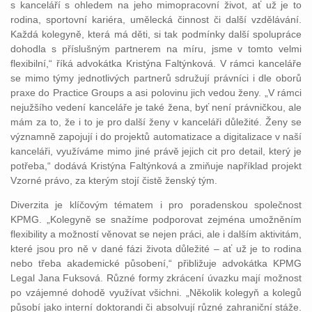
s kanceláří s ohledem na jeho mimopracovní život, ať už je to
rodina, sportovní kariéra, umělecká činnost či další vzdělávání.
Každá kolegyně, která má děti, si tak podmínky další spolupráce
dohodla s příslušným partnerem na míru, jsme v tomto velmi
flexibilní,“ říká advokátka Kristýna Faltýnková. V rámci kanceláře
se mimo týmy jednotlivých partnerů sdružují právníci i dle oborů
praxe do Practice Groups a asi polovinu jich vedou ženy. „V rámci
nejužšího vedení kanceláře je také žena, byť není právničkou, ale
mám za to, že i to je pro další ženy v kanceláři důležité. Ženy se
významně zapojují i do projektů automatizace a digitalizace v naší
kanceláři, využíváme mimo jiné právě jejich cit pro detail, který je
potřeba,“ dodává Kristýna Faltýnková a zmiňuje například projekt
Vzorné právo, za kterým stojí čistě ženský tým.
Diverzita je klíčovým tématem i pro poradenskou společnost
KPMG. „Kolegyně se snažíme podporovat zejména umožněním
flexibility a možností věnovat se nejen práci, ale i dalším aktivitám,
které jsou pro ně v dané fázi života důležité – ať už je to rodina
nebo třeba akademické působení,“ přibližuje advokátka KPMG
Legal Jana Fuksová. Různé formy zkrácení úvazku mají možnost
po vzájemné dohodě využívat všichni. „Několik kolegyň a kolegů
působí jako interní doktorandi či absolvují různé zahraniční stáže.