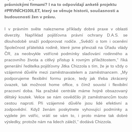
právnickými firmami? I na to odpovídají anketě projektu
#PRVNÍCH100LET, který se věnuje historii, současnosti a
budoucnosti žen v právu.
I v právním světe nalezneme příklady dobré praxe v oblasti
diverzity. Například pojišťovna právní ochrany D.A.S. se
dlouhodobě snaží podporovat rodiče. „Svědčí o tom i ocenění
Společnost přátelská rodině, které jsme převzali na Úřadu vlády
ČR, za neobvykle vstřícné podmínky slaďování rodinného a
pracovního života a citlivý přistup k rovným příležitostem,“ říká
generální ředitelka pojišťovny Jitka Chizzola s tím, že je to vždy o
vzájemné důvěře mezi zaměstnavatelem a zaměstnancem. „My
podporujeme flexibilní formu práce, tedy jak třeba zkrácený
úvazek, tak možnost home office, s čímž souvisí i flexibilní
pracovní doba. Na pražské centrále máme hojně obsazovaný
dětský koutek. Velice se nám osvědčilo jít zaměstnancům touto
cestou naproti. Při vzájemné důvěře jsou lidé efektivní a
zodpovědní. Když ženám poskytnete vyhovující podmínky a
vyjdete jim vstříc, vrátí se vám to, i proto máme tak dobré
výsledky, protože nám na lidech záleží,“ dodává Chizzola.