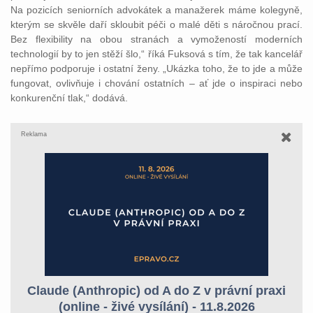
Na pozicích seniorních advokátek a manažerek máme kolegyně,
kterým se skvěle daří skloubit péči o malé děti s náročnou prací.
Bez flexibility na obou stranách a vymožeností moderních
technologií by to jen stěží šlo,“ říká Fuksová s tím, že tak kancelář
nepřímo podporuje i ostatní ženy. „Ukázka toho, že to jde a může
fungovat, ovlivňuje i chování ostatních – ať jde o inspiraci nebo
konkurenční tlak,“ dodává.
Reklama
Claude (Anthropic) od A do Z v právní praxi
(online - živé vysílání) - 11.8.2026