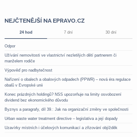
NEJČTENĚJŠÍ NA EPRAVO.CZ
24 hod
7 dní
30 dní
Odpor
Užívání nemovitosti ve vlastnictví nezletilých dětí partnerem či
manželem rodiče
Výpověď pro nadbytečnost
Nařízení o obalech a obalových odpadech (PPWR) – nová éra regulace
obalů v Evropské unii
Konec prázdných holdingů? NSS upozorňuje na limity osvobození
dividend bez ekonomického důvodu
Byznys a paragrafy, díl 39.: Jak na organizační změny ve společnosti
Urban waste water treatment directive – legislativa a její dopady
Uzavírky místních i účelových komunikací a zřizování objížděk