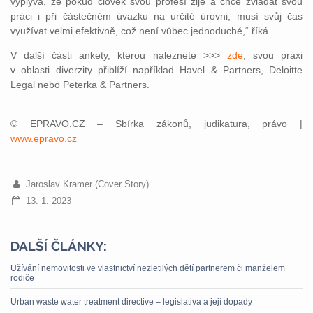
vyplývá, že pokud člověk svou profesí žije a chce zvládat svou
práci i při částečném úvazku na určité úrovni, musí svůj čas
využívat velmi efektivně, což není vůbec jednoduché,“ říká.
V další části ankety, kterou naleznete >>>
zde
, svou praxi
v oblasti diverzity přiblíží například Havel & Partners, Deloitte
Legal nebo Peterka & Partners.
© EPRAVO.CZ – Sbírka zákonů, judikatura, právo |
www.epravo.cz
Jaroslav Kramer (Cover Story)
13. 1. 2023
DALŠÍ ČLÁNKY:
Užívání nemovitosti ve vlastnictví nezletilých dětí partnerem či manželem
rodiče
Urban waste water treatment directive – legislativa a její dopady