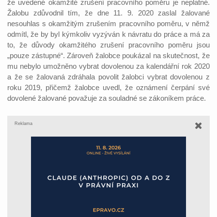
že uvedené okamžité zrušení pracovního poměru je neplatné.
Žalobu zdůvodnil tím, že dne 11. 9. 2020 zaslal žalované
nesouhlas s okamžitým zrušením pracovního poměru, v němž
odmítl, že by byl kýmkoliv vyzýván k návratu do práce a má za
to, že důvody okamžitého zrušení pracovního poměru jsou
„pouze zástupné“. Zároveň žalobce poukázal na skutečnost, že
mu nebylo umožněno vybrat dovolenou za kalendářní rok 2020
a že se žalovaná zdráhala povolit žalobci vybrat dovolenou z
roku 2019, přičemž žalobce uvedl, že oznámení čerpání své
dovolené žalované považuje za souladné se zákoníkem práce.
Reklama