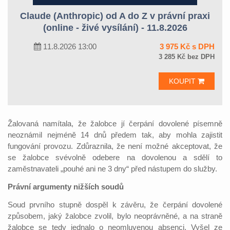
Claude (Anthropic) od A do Z v právní praxi
(online - živé vysílání) - 11.8.2026
11.8.2026 13:00
3 975 Kč s DPH
3 285 Kč bez DPH
KOUPIT
Žalovaná namítala, že žalobce jí čerpání dovolené písemně
neoznámil nejméně 14 dnů předem tak, aby mohla zajistit
fungování provozu. Zdůraznila, že není možné akceptovat, že
se žalobce svévolně odebere na dovolenou a sdělí to
zaměstnavateli „pouhé ani ne 3 dny“ před nástupem do služby.
Právní argumenty nižších soudů
Soud prvního stupně dospěl k závěru, že čerpání dovolené
způsobem, jaký žalobce zvolil, bylo neoprávněné, a na straně
žalobce se tedy jednalo o neomluvenou absenci. Vyšel ze