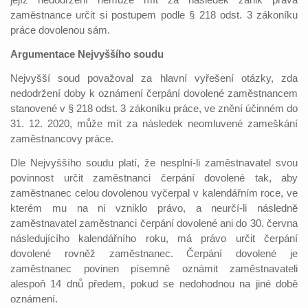
jejíž nedodržení nemůže mít za následek zánik práva
zaměstnance určit si postupem podle § 218 odst. 3 zákoníku
práce dovolenou sám.
Argumentace Nejvyššího soudu
Nejvyšší soud považoval za hlavní vyřešení otázky, zda
nedodržení doby k oznámení čerpání dovolené zaměstnancem
stanovené v § 218 odst. 3 zákoníku práce, ve znění účinném do
31. 12. 2020, může mít za následek neomluvené zameškání
zaměstnancovy práce.
Dle Nejvyššího soudu platí, že nesplní-li zaměstnavatel svou
povinnost určit zaměstnanci čerpání dovolené tak, aby
zaměstnanec celou dovolenou vyčerpal v kalendářním roce, ve
kterém mu na ni vzniklo právo, a neurčí-li následně
zaměstnavatel zaměstnanci čerpání dovolené ani do 30. června
následujícího kalendářního roku, má právo určit čerpání
dovolené rovněž zaměstnanec. Čerpání dovolené je
zaměstnanec povinen písemně oznámit zaměstnavateli
alespoň 14 dnů předem, pokud se nedohodnou na jiné době
oznámení.