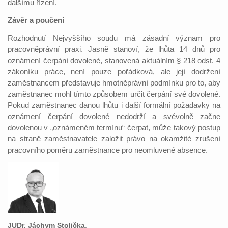
dalšímu řízení.
Závěr a poučení
Rozhodnutí Nejvyššího soudu má zásadní význam pro
pracovněprávní praxi. Jasně stanoví, že lhůta 14 dnů pro
oznámení čerpání dovolené, stanovená aktuálním § 218 odst. 4
zákoníku práce, není pouze pořádková, ale její dodržení
zaměstnancem představuje hmotněprávní podmínku pro to, aby
zaměstnanec mohl tímto způsobem určit čerpání své dovolené.
Pokud zaměstnanec danou lhůtu i další formální požadavky na
oznámení čerpání dovolené nedodrží a svévolně začne
dovolenou v „oznámeném termínu“ čerpat, může takový postup
na straně zaměstnavatele založit právo na okamžité zrušení
pracovního poměru zaměstnance pro neomluvené absence.
JUDr. Jáchym Stolička
,