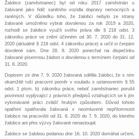
Žalobce (zaměstnanec) byl od roku 2017 zaměstnán u
žalované jako řidič sanitního vozidla dopravy nemocných a
raněných. V důsledku toho, že žalobci nebylo ze strany
žalované umožněno vybrat dovolenou za rok 2019 a 2020,
rozhodl se žalobce využít svého práva dle § 218 odst. 3
zákoníku práce ve znění účinném od 30. 7. 2020 do 31. 12.
2020 (aktuálně § 218 odst. 4 zákoníku práce) a určil si čerpání
dovolené sám. Dne 28. 8. 2020 ponechal na dispečinku
žalované písemnou žádost o dovolenou s termínem čerpání od
31. 8. 2020.
Dopisem ze dne 7. 9. 2020 žalovaná sdělila žalobci, že s ním
okamžitě ruší pracovní poměr v souladu s ustanovením § 55
odst. 1 písm. b) zákoníku práce, neboť zaměstnanec porušil
povinnost vyplývající z právních předpisů vztahujících se k jím
vykonávané práci zvlášť hrubým způsobem. Důvod tohoto
opatření spatřovala žalovaná v neomluvené nepřítomnosti
žalobce na pracovišti od 31. 8. 2020 do 7. 9. 2020, do kterého
žalobce ani přes výzvy žalované nenastoupil.
Žalobce se žalobou podanou dne 16. 10. 2020 domáhal určení,