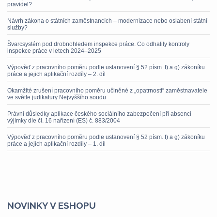
pravidel?
Návrh zákona o státních zaměstnancích – modernizace nebo oslabení státní
služby?
Švarcsystém pod drobnohledem inspekce práce. Co odhalily kontroly
inspekce práce v letech 2024–2025
Výpověď z pracovního poměru podle ustanovení § 52 písm. f) a g) zákoníku
práce a jejich aplikační rozdíly – 2. díl
Okamžité zrušení pracovního poměru učiněné z „opatrnosti“ zaměstnavatele
ve světle judikatury Nejvyššího soudu
Právní důsledky aplikace českého sociálního zabezpečení při absenci
výjimky dle čl. 16 nařízení (ES) č. 883/2004
Výpověď z pracovního poměru podle ustanovení § 52 písm. f) a g) zákoníku
práce a jejich aplikační rozdíly – 1. díl
NOVINKY V ESHOPU