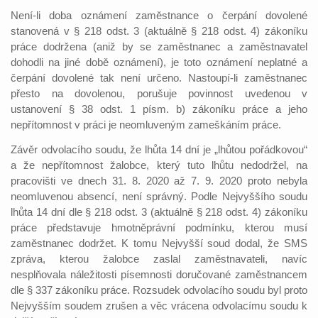
Není-li doba oznámení zaměstnance o čerpání dovolené
stanovená v § 218 odst. 3 (aktuálně § 218 odst. 4) zákoníku
práce dodržena (aniž by se zaměstnanec a zaměstnavatel
dohodli na jiné době oznámení), je toto oznámení neplatné a
čerpání dovolené tak není určeno. Nastoupí-li zaměstnanec
přesto na dovolenou, porušuje povinnost uvedenou v
ustanovení § 38 odst. 1 písm. b) zákoníku práce a jeho
nepřítomnost v práci je neomluveným zameškáním práce.
Závěr odvolacího soudu, že lhůta 14 dní je „lhůtou pořádkovou“
a že nepřítomnost žalobce, který tuto lhůtu nedodržel, na
pracovišti ve dnech 31. 8. 2020 až 7. 9. 2020 proto nebyla
neomluvenou absencí, není správný. Podle Nejvyššího soudu
lhůta 14 dní dle § 218 odst. 3 (aktuálně § 218 odst. 4) zákoníku
práce představuje hmotněprávní podmínku, kterou musí
zaměstnanec dodržet. K tomu Nejvyšší soud dodal, že SMS
zpráva, kterou žalobce zaslal zaměstnavateli, navíc
nesplňovala náležitosti písemnosti doručované zaměstnancem
dle § 337 zákoníku práce. Rozsudek odvolacího soudu byl proto
Nejvyšším soudem zrušen a věc vrácena odvolacímu soudu k