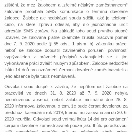
zjištění, že mezi žalobcem a „zřejmě nějakým zaměstnancem“
žalované probíhala SMS komunikace o termínu dovolené
žalobce. Žalobce ale nedokázal soudu sdělit, jaké je telefonní
číslo, na které zprávu odeslal, aby šlo jednoznačně určit
adresáta SMS zprávy. Na základě toho soud prvního stupně
uzavřel, že žalovaná platně okamžitě zrušila pracovní poměr
dne 7. 9. 2020 podle § 55 odst. 1 písm. b) zákoníku práce,
neboť se žalobce dopustil zaviněného porušení povinností
vyplývajících z právních předpisů vztahujících se k jím
vykonávané práci zvlášť hrubým způsobem. Žalobce nedodržel
lhůtu 14 dnů pro oznámení čerpání dovolené zaměstnavateli a
jeho absence byla tudíž neomluvená.
Odvolací soud dospěl k závěru, že nepřítomnost žalobce na
pracovišti ve dnech 31. 8. 2020 až 7. 9. 2020 nebyla
neomluvenou absencí, neboť žalobce minimálně dne 28. 8.
2020 informoval žalovanou o tom, že bude čerpat dovolenou za
předchozí kalendářní rok 2019, kterou mu žalovaná ani do 30. 6.
2020 neurčila. Odvolací soud vnímal lhůtu 14 dní pro oznámení
čerpání dovolené zaměstnavateli pouze jako lhůtu pořádkovou,