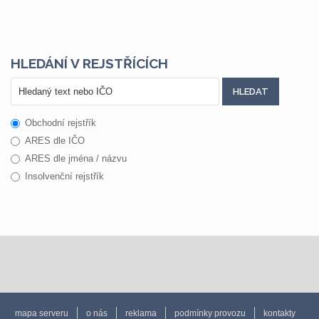
HLEDÁNÍ V REJSTŘÍCÍCH
Obchodní rejstřík
ARES dle IČO
ARES dle jména / názvu
Insolvenční rejstřík
mapa serveru
o nás
reklama
podmínky provozu
kontakty