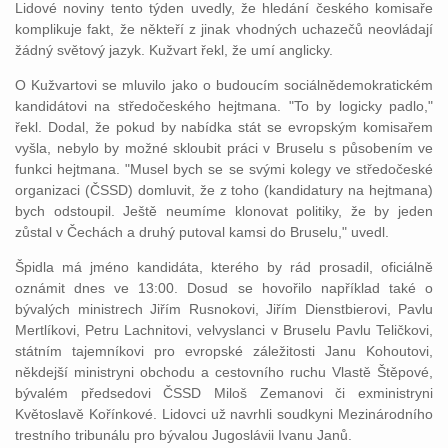
Lidové noviny tento týden uvedly, že hledání českého komisaře
komplikuje fakt, že někteří z jinak vhodných uchazečů neovládají
žádný světový jazyk. Kužvart řekl, že umí anglicky.
O Kužvartovi se mluvilo jako o budoucím sociálnědemokratickém
kandidátovi na středočeského hejtmana. "To by logicky padlo,"
řekl. Dodal, že pokud by nabídka stát se evropským komisařem
vyšla, nebylo by možné skloubit práci v Bruselu s působením ve
funkci hejtmana. "Musel bych se se svými kolegy ve středočeské
organizaci (ČSSD) domluvit, že z toho (kandidatury na hejtmana)
bych odstoupil. Ještě neumíme klonovat politiky, že by jeden
zůstal v Čechách a druhý putoval kamsi do Bruselu," uvedl.
Špidla má jméno kandidáta, kterého by rád prosadil, oficiálně
oznámit dnes ve 13:00. Dosud se hovořilo například také o
bývalých ministrech Jiřím Rusnokovi, Jiřím Dienstbierovi, Pavlu
Mertlíkovi, Petru Lachnitovi, velvyslanci v Bruselu Pavlu Teličkovi,
státním tajemníkovi pro evropské záležitosti Janu Kohoutovi,
někdejší ministryni obchodu a cestovního ruchu Vlastě Štěpové,
bývalém předsedovi ČSSD Miloš Zemanovi či exministryni
Květoslavě Kořínkové. Lidovci už navrhli soudkyni Mezinárodního
trestního tribunálu pro bývalou Jugoslávii Ivanu Janů.