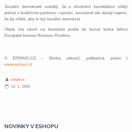
Sociální demokraté uvádějí, že o vhodném kandidátovi chtějí
jednat s koaličními partnery i opozicí, současně ale dávají najevo,
že by chtěli, aby to byl sociální demokrat.
Vláda má návrh na komisaře podat do konce ledna šéfovi
Evropské komise Romanu Prodimu.
© EPRAVO.CZ – Sbírka zákonů, judikatura, právo |
www.epravo.cz
redakce
14. 1. 2004
NOVINKY V ESHOPU