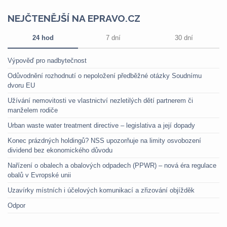
NEJČTENĚJŠÍ NA EPRAVO.CZ
24 hod
7 dní
30 dní
Výpověď pro nadbytečnost
Odůvodnění rozhodnutí o nepoložení předběžné otázky Soudnímu
dvoru EU
Užívání nemovitosti ve vlastnictví nezletilých dětí partnerem či
manželem rodiče
Urban waste water treatment directive – legislativa a její dopady
Konec prázdných holdingů? NSS upozorňuje na limity osvobození
dividend bez ekonomického důvodu
Nařízení o obalech a obalových odpadech (PPWR) – nová éra regulace
obalů v Evropské unii
Uzavírky místních i účelových komunikací a zřizování objížděk
Odpor