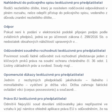
Nahlédnutí do policejního spisu (exkluzivně pro předplatitele)
Rodiči nezletilého dítěte, který je nositelem rodičovské odpovědnosti v
plném rozsahu, nelze odepřít přístup do policejního spisu, vedeného z
důvodu zranění nezletilého dítěte,...
Odpor
Pokud není k podání v elektronické podobě připojen podpis podle
zvláštních předpisů, jedná se po účinnosti zákona č. 298/2016 Sb. o
nedostatek obsahových náležitostí upravených v...
Odůvodnění soudního rozhodnutí (exkluzivně pro předplatitele)
Povinnost soudů řádně odůvodnit svá rozhodnutí představuje jeden z
klíčových prvků práva na soudní ochranu chráněného čl. 36 odst. 1
Listiny základních práv a svobod. Soudy mají...
Opomenuté důkazy (exkluzivně pro předplatitele)
Jedním z nezbytných předpokladů jakéhokoliv – řádného i
mimořádného – vydržení je držba věci. Držba zahrnuje faktické
ovládání věci (corpus possessionis) a současně...
Právo EU (exkluzivně pro předplatitele)
Odmítl-li Nejvyšší soud dovolání stěžovatelky jako nepřípustné ve
vztahu k její námitce ohledně aplikace práva EU s odůvodněním, že na