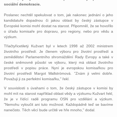
sociální demokracie.
Poslanec nechtěl spekulovat o tom, jak nakonec jednání o jeho
kandidatuře dopadnou či jakou oblast by český zástupce v
Evropské komisi mohl dostat na starost. Připomněl, že se hovořilo
o úřadu komisaře pro dopravu, pro regiony, nebo pro vědu a
výzkum.
Třiačtyřicetiletý Kužvart byl v letech 1998 až 2002 ministrem
životního prostředí. Je členem výboru pro životní prostředí a
zemědělství Parlamentního shromáždění Rady Evropy a také v
české sněmovně působí ve výboru, který má oblast životního
prostředí v popisu práce. Nyní je evropskou komisařkou pro
životní prostředí Margot Wallströmová. "Znám ji velmi dobře.
Považuji ji za perfektní komisařku," řekl.
V souvislosti s úvahami o tom, že český zástupce v komisi by
mohl mít na starost například oblast vědy a výzkumu Kužvart řekl,
že je v řídící radě programu OSN pro vzdělání a výzkum.
"Nemohu vyloučit ani tuto možnost. Každopádně teď se bavíme
nanečisto. Těch věcí bude určitě ve hře mnoho," dodal.