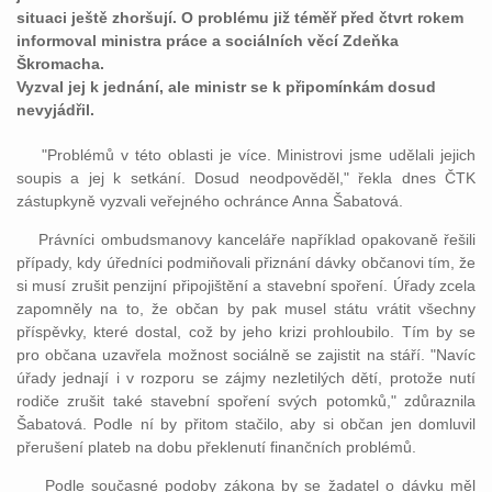
situaci ještě zhoršují. O problému již téměř před čtvrt rokem
informoval ministra práce a sociálních věcí Zdeňka
Škromacha.
Vyzval jej k jednání, ale ministr se k připomínkám dosud
nevyjádřil.
"Problémů v této oblasti je více. Ministrovi jsme udělali jejich
soupis a jej k setkání. Dosud neodpověděl," řekla dnes ČTK
zástupkyně vyzvali veřejného ochránce Anna Šabatová.
Právníci ombudsmanovy kanceláře například opakovaně řešili
případy, kdy úředníci podmiňovali přiznání dávky občanovi tím, že
si musí zrušit penzijní připojištění a stavební spoření. Úřady zcela
zapomněly na to, že občan by pak musel státu vrátit všechny
příspěvky, které dostal, což by jeho krizi prohloubilo. Tím by se
pro občana uzavřela možnost sociálně se zajistit na stáří. "Navíc
úřady jednají i v rozporu se zájmy nezletilých dětí, protože nutí
rodiče zrušit také stavební spoření svých potomků," zdůraznila
Šabatová. Podle ní by přitom stačilo, aby si občan jen domluvil
přerušení plateb na dobu překlenutí finančních problémů.
Podle současné podoby zákona by se žadatel o dávku měl