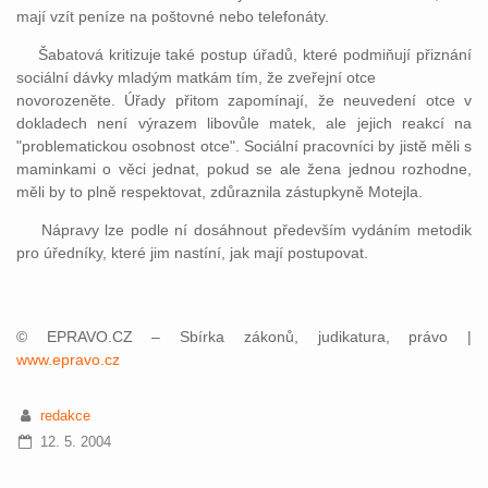
mají vzít peníze na poštovné nebo telefonáty.
Šabatová kritizuje také postup úřadů, které podmiňují přiznání
sociální dávky mladým matkám tím, že zveřejní otce
novorozeněte. Úřady přitom zapomínají, že neuvedení otce v
dokladech není výrazem libovůle matek, ale jejich reakcí na
"problematickou osobnost otce". Sociální pracovníci by jistě měli s
maminkami o věci jednat, pokud se ale žena jednou rozhodne,
měli by to plně respektovat, zdůraznila zástupkyně Motejla.
Nápravy lze podle ní dosáhnout především vydáním metodik
pro úředníky, které jim nastíní, jak mají postupovat.
© EPRAVO.CZ – Sbírka zákonů, judikatura, právo |
www.epravo.cz
redakce
12. 5. 2004