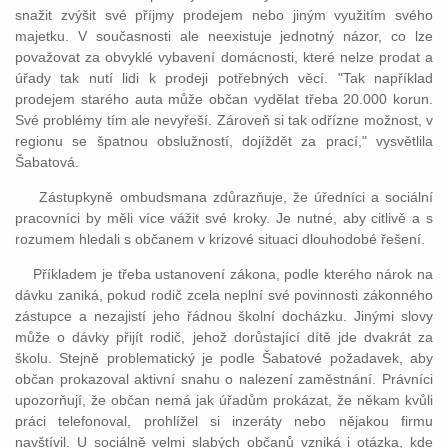
snažit zvýšit své příjmy prodejem nebo jiným využitím svého
majetku. V současnosti ale neexistuje jednotný názor, co lze
považovat za obvyklé vybavení domácnosti, které nelze prodat a
úřady tak nutí lidi k prodeji potřebných věcí. "Tak například
prodejem starého auta může občan vydělat třeba 20.000 korun.
Své problémy tím ale nevyřeší. Zároveň si tak odřízne možnost, v
regionu se špatnou obslužností, dojíždět za prací," vysvětlila
Šabatová.
Zástupkyně ombudsmana zdůrazňuje, že úředníci a sociální
pracovníci by měli více vážit své kroky. Je nutné, aby citlivě a s
rozumem hledali s občanem v krizové situaci dlouhodobé řešení.
Příkladem je třeba ustanovení zákona, podle kterého nárok na
dávku zaniká, pokud rodič zcela neplní své povinnosti zákonného
zástupce a nezajistí jeho řádnou školní docházku. Jinými slovy
může o dávky přijít rodič, jehož dorůstající dítě jde dvakrát za
školu. Stejně problematický je podle Šabatové požadavek, aby
občan prokazoval aktivní snahu o nalezení zaměstnání. Právníci
upozorňují, že občan nemá jak úřadům prokázat, že někam kvůli
práci telefonoval, prohlížel si inzeráty nebo nějakou firmu
navštívil. U sociálně velmi slabých občanů vzniká i otázka, kde