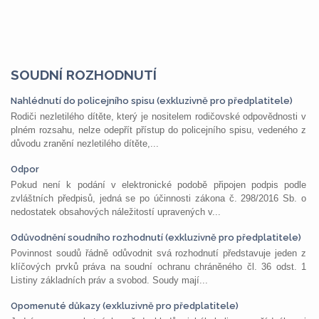
SOUDNÍ ROZHODNUTÍ
Nahlédnutí do policejního spisu (exkluzivně pro předplatitele)
Rodiči nezletilého dítěte, který je nositelem rodičovské odpovědnosti v
plném rozsahu, nelze odepřít přístup do policejního spisu, vedeného z
důvodu zranění nezletilého dítěte,...
Odpor
Pokud není k podání v elektronické podobě připojen podpis podle
zvláštních předpisů, jedná se po účinnosti zákona č. 298/2016 Sb. o
nedostatek obsahových náležitostí upravených v...
Odůvodnění soudního rozhodnutí (exkluzivně pro předplatitele)
Povinnost soudů řádně odůvodnit svá rozhodnutí představuje jeden z
klíčových prvků práva na soudní ochranu chráněného čl. 36 odst. 1
Listiny základních práv a svobod. Soudy mají...
Opomenuté důkazy (exkluzivně pro předplatitele)