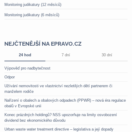
Monitoring judikatury (12 měsíců)
Monitoring judikatury (6 měsíců)
NEJČTENĚJŠÍ NA EPRAVO.CZ
24 hod
7 dní
30 dní
Výpověď pro nadbytečnost
Odpor
Užívání nemovitosti ve vlastnictví nezletilých dětí partnerem či
manželem rodiče
Nařízení o obalech a obalových odpadech (PPWR) – nová éra regulace
obalů v Evropské unii
Konec prázdných holdingů? NSS upozorňuje na limity osvobození
dividend bez ekonomického důvodu
Urban waste water treatment directive – legislativa a její dopady