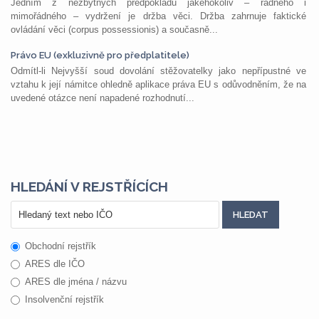
Jedním z nezbytných předpokladů jakéhokoliv – řádného i
mimořádného – vydržení je držba věci. Držba zahrnuje faktické
ovládání věci (corpus possessionis) a současně...
Právo EU (exkluzivně pro předplatitele)
Odmítl-li Nejvyšší soud dovolání stěžovatelky jako nepřípustné ve
vztahu k její námitce ohledně aplikace práva EU s odůvodněním, že na
uvedené otázce není napadené rozhodnutí...
HLEDÁNÍ V REJSTŘÍCÍCH
Obchodní rejstřík
ARES dle IČO
ARES dle jména / názvu
Insolvenční rejstřík