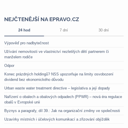
NEJČTENĚJŠÍ NA EPRAVO.CZ
24 hod
7 dní
30 dní
Výpověď pro nadbytečnost
Užívání nemovitosti ve vlastnictví nezletilých dětí partnerem či
manželem rodiče
Odpor
Konec prázdných holdingů? NSS upozorňuje na limity osvobození
dividend bez ekonomického důvodu
Urban waste water treatment directive – legislativa a její dopady
Nařízení o obalech a obalových odpadech (PPWR) – nová éra regulace
obalů v Evropské unii
Byznys a paragrafy, díl 39.: Jak na organizační změny ve společnosti
Uzavírky místních i účelových komunikací a zřizování objížděk