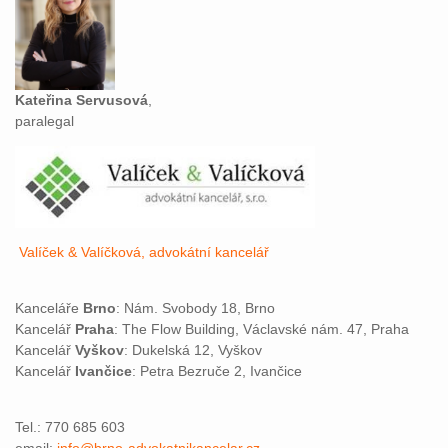
Kateřina Servusová
,
paralegal
Valíček & Valíčková, advokátní kancelář
Kanceláře
Brno
: Nám. Svobody 18, Brno
Kancelář
Praha
: The Flow Building, Václavské nám. 47, Praha
Kancelář
Vyškov
: Dukelská 12, Vyškov
Kancelář
Ivančice
: Petra Bezruče 2, Ivančice
Tel.: 770 685 603
email:
info@brno-advokatnikancelar.cz