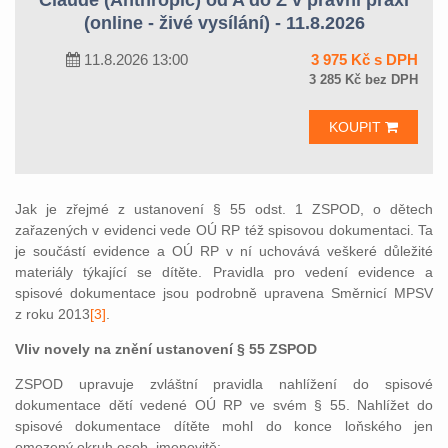
Claude (Anthropic) od A do Z v právní praxi
(online - živé vysílání) - 11.8.2026
11.8.2026 13:00
3 975 Kč s DPH
3 285 Kč bez DPH
KOUPIT
Jak je zřejmé z ustanovení § 55 odst. 1 ZSPOD, o dětech
zařazených v evidenci vede OÚ RP též spisovou dokumentaci. Ta
je součástí evidence a OÚ RP v ní uchovává veškeré důležité
materiály týkající se dítěte. Pravidla pro vedení evidence a
spisové dokumentace jsou podrobně upravena Směrnicí MPSV
z roku 2013
[3]
.
Vliv novely na znění ustanovení § 55 ZSPOD
ZSPOD upravuje zvláštní pravidla nahlížení do spisové
dokumentace dětí vedené OÚ RP ve svém § 55. Nahlížet do
spisové dokumentace dítěte mohl do konce loňského jen
omezený okruh osob, jmenovitě: