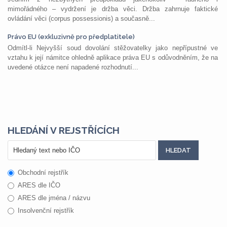
mimořádného – vydržení je držba věci. Držba zahrnuje faktické
ovládání věci (corpus possessionis) a současně...
Právo EU (exkluzivně pro předplatitele)
Odmítl-li Nejvyšší soud dovolání stěžovatelky jako nepřípustné ve
vztahu k její námitce ohledně aplikace práva EU s odůvodněním, že na
uvedené otázce není napadené rozhodnutí...
HLEDÁNÍ V REJSTŘÍCÍCH
Obchodní rejstřík
ARES dle IČO
ARES dle jména / názvu
Insolvenční rejstřík