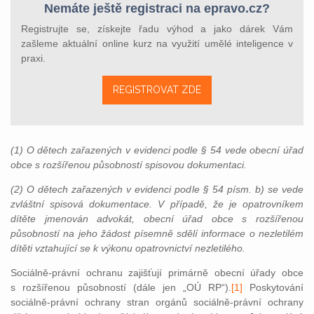
Nemáte ještě registraci na epravo.cz?
Registrujte se, získejte řadu výhod a jako dárek Vám
zašleme aktuální online kurz na využití umělé inteligence v
praxi.
REGISTROVAT ZDE
(1) O dětech zařazených v evidenci podle § 54 vede obecní úřad
obce s rozšířenou působností spisovou dokumentaci.
(2) O dětech zařazených v evidenci podle § 54 písm. b) se vede
zvláštní spisová dokumentace. V případě, že je opatrovníkem
dítěte jmenován advokát, obecní úřad obce s rozšířenou
působností na jeho žádost písemně sdělí informace o nezletilém
dítěti vztahující se k výkonu opatrovnictví nezletilého.
Sociálně-právní ochranu zajišťují primárně obecní úřady obce
s rozšířenou působností (dále jen „OÚ RP
“).
[1]
Poskytování
sociálně-právní ochrany stran orgánů sociálně-právní ochrany