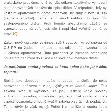
praktického problému, jenž byl důsledkem taxativního vymezení
osob oprávněných nahlížet do spisu dítěte. V případech, kdy byl
kolizním opatrovníkem dítěte jmenován jiný subjekt než OÚ OR
(zejména advokát), neměl tento nárok nahlížet do spisu jím
zastupovaného dítěte. Proti tomuto absurdnímu závěru se
vymezila odborná veřejnost, ale i například Veřejný ochránce
práv.
[10]
Zákon nově upravuje povinnost sdělit opatrovníku odlišnému od
OÚ RP na žádost informace o nezletilém dítěti vztahující se
k výkonu opatrovnictví. Tato povinnost je nicméně stanovena
pouze pro nahlížení do zvláštní spisové dokumentace dítěte.
Je nahlížející osoba povinna za kopii spisu nebo jeho části
zaplatit?
Stejně jako doposud, i nadále je osoba nahlížející do spisu
oprávněna pořizovat si z něj „
výpisy a za úhradu kopie
“. Text
zákona svádí k myšlence, že jsou veškeré kopie spojeny
s finanční úhradou, obzvláště nyní, když zákonodárce zcela
vypustil poznámku ohledně využití zákona o správních poplatcích.
Tento závěr je však mylný. Pořídí-li si nahlížející osoba kopie