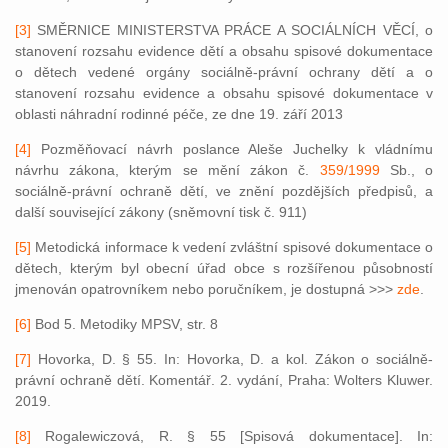
[3]
SMĚRNICE MINISTERSTVA PRÁCE A SOCIÁLNÍCH VĚCÍ, o
stanovení rozsahu evidence dětí a obsahu spisové dokumentace
o dětech vedené orgány sociálně-právní ochrany dětí a o
stanovení rozsahu evidence a obsahu spisové dokumentace v
oblasti náhradní rodinné péče, ze dne 19. září 2013
[4]
Pozměňovací návrh poslance Aleše Juchelky k vládnímu
návrhu zákona, kterým se mění zákon č.
359/1999
Sb., o
sociálně-právní ochraně dětí, ve znění pozdějších předpisů, a
další související zákony (sněmovní tisk č. 911)
[5]
Metodická informace k vedení zvláštní spisové dokumentace o
dětech, kterým byl obecní úřad obce s rozšířenou působností
jmenován opatrovníkem nebo poručníkem, je dostupná >>>
zde
.
[6]
Bod 5. Metodiky MPSV, str. 8
[7]
Hovorka, D. § 55. In: Hovorka, D. a kol. Zákon o sociálně-
právní ochraně dětí. Komentář. 2. vydání, Praha: Wolters Kluwer.
2019.
[8]
Rogalewiczová, R. § 55 [Spisová dokumentace]. In: