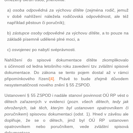
a)
osoba odpovědná za výchovu dítěte
(zejména rodič, jemuž
v době nahlížení náležela rodičovská odpovědnost, ale též
například pěstoun či poručník);
b)
zástupce osoby odpovědné za výchovu dítěte
, a to pouze na
základě písemně udělené plné moci, a
c)
osvojenec
po nabytí svéprávnosti.
Nahlížení do spisové dokumentace dítěte zkomplikovalo
s účinností od ledna letošního roku zavedení tzv. zvláštní spisové
dokumentace. Do zákona se tento pojem dostal až v rámci
připomínkovéh
o řízení
[4]
. Prá
vě to bude zřejmě důvodem
nesystematičnosti nového znění § 55 ZSPOD.
Ustanovení § 55 ZSPOD i nadále stanoví povinnost OÚ RP vést o
dětech zařazených v evidenci (
pozn. všech dětech, tedy jak
ohrožených, tak těch, kterým byl ustanoven opatrovníkem či
poručníkem
) spisovou dokumentaci (odst. 1). Hned v závěsu ale
doplňuje, že se o dětech, jimž byl OÚ RP ustanoven
opatrovníkem nebo poručníkem, vede zvláštní spisová
dokumentace