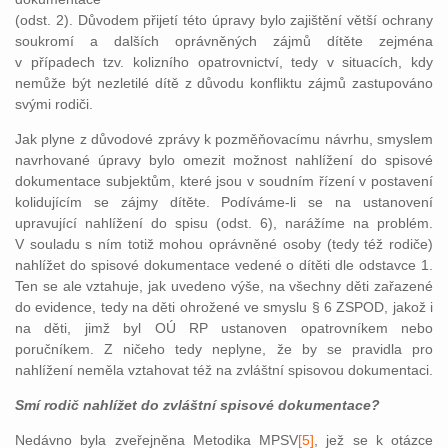
(odst. 2). Důvodem přijetí této úpravy bylo zajištění větší ochrany
soukromí a dalších oprávněných zájmů dítěte zejména
v případech tzv. kolizního opatrovnictví, tedy v situacích, kdy
nemůže být nezletilé dítě z důvodu konfliktu zájmů zastupováno
svými rodiči.
Jak plyne z důvodové zprávy k pozměňovacímu návrhu, smyslem
navrhované úpravy bylo omezit možnost nahlížení do spisové
dokumentace subjektům, které jsou v soudním řízení v postavení
kolidujícím se zájmy dítěte. Podíváme-li se na ustanovení
upravující nahlížení do spisu (odst. 6), narážíme na problém.
V souladu s ním totiž mohou oprávněné osoby (tedy též rodiče)
nahlížet do spisové dokumentace vedené o dítěti dle odstavce 1.
Ten se ale vztahuje, jak uvedeno výše, na všechny děti zařazené
do evidence, tedy na děti ohrožené ve smyslu § 6 ZSPOD, jakož i
na děti, jimž byl OÚ RP ustanoven opatrovníkem nebo
poručníkem. Z ničeho tedy neplyne, že by se pravidla pro
nahlížení neměla vztahovat též na zvláštní spisovou dokumentaci.
Smí rodič nahlížet do zvláštní spisové dokumentace?
Nedávno byla zveřejněna Metodika MPSV
[5]
, jež se k otázce