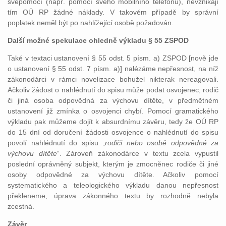
svépomocí (např. pomocí svého mobilního telefonu), nevznikají
tím OÚ RP žádné náklady. V takovém případě by správní
poplatek neměl být po nahlížející osobě požadován.
Další možné spekulace ohledně výkladu § 55 ZSPOD
Také v textaci ustanovení § 55 odst. 5 písm. a) ZSPOD [nově jde
o ustanovení § 55 odst. 7 písm. a)] nalézáme nepřesnost, na níž
zákonodárci v rámci novelizace bohužel nikterak nereagovali.
Ačkoliv žádost o nahlédnutí do spisu může podat osvojenec, rodič
či jiná osoba odpovědná za výchovu dítěte, v předmětném
ustanovení již zmínka o osvojenci chybí. Pomocí gramatického
výkladu pak můžeme dojít k absurdnímu závěru, tedy že OÚ RP
do 15 dní od doručení žádosti osvojence o nahlédnutí do spisu
povolí nahlédnutí do spisu „
rodiči nebo osobě odpovědné za
výchovu dítěte
“. Zároveň zákonodárce v textu zcela vypustil
poslední oprávněný subjekt, kterým je zmocněnec rodiče či jiné
osoby odpovědné za výchovu dítěte. Ačkoliv pomocí
systematického a teleologického výkladu danou nepřesnost
překleneme, úprava zákonného textu by rozhodně nebyla
zcestná.
Závěr