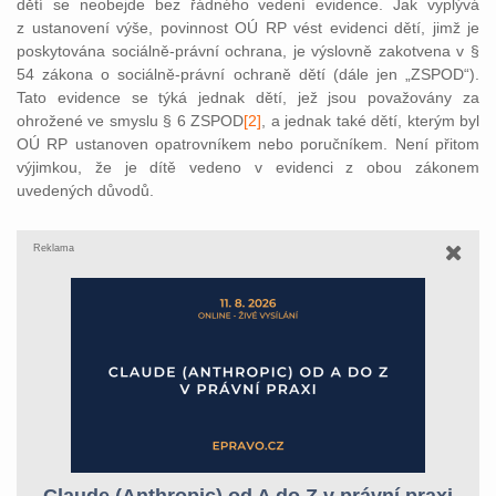
dětí se neobejde bez řádného vedení evidence. Jak vyplývá
z ustanovení výše, povinnost OÚ RP vést evidenci dětí, jimž je
poskytována sociálně-právní ochrana, je výslovně zakotvena v §
54 zákona o sociálně-právní ochraně dětí (dále jen „ZSPOD“).
Tato evidence se týká jednak dětí, jež jsou považovány za
ohrožené ve smyslu § 6 ZSPOD
[2]
, a jednak také dětí, kterým byl
OÚ RP ustanoven opatrovníkem nebo poručníkem. Není přitom
výjimkou, že je dítě vedeno v evidenci z obou zákonem
uvedených důvodů.
Reklama