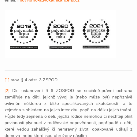
[1]
srov. § 4 odst. 3 ZSPOD
[2]
Dle ustanovení § 6 ZOSPOD se sociálně-právní ochrana
zaměřuje na děti, jejichž vývoj je (nebo může být) nepříznivě
ovlivněn některou z blíže specifikovaných skutečností, a to
zejména s ohledem na jejich intenzitu, popř. na délku jejich trvání.
Půjde tedy zejména o děti, jejichž rodiče nemohou či nechtějí plnit
povinnosti plynoucí z rodičovské odpovědnosti, popřípadě o děti,
které vedou zahálčivý či nemravný život, opakovaně utíkají z
domova, nebo které jsou ohroženy násilím.