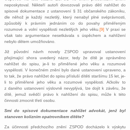
neposkytoval. Někteří autoři dovozovali právo dětí nahlížet do
spisové dokumentace z ustanovení § 31 občanského zákoníku,
dle něhož je každý nezletilý, který nenabyl plné svéprávnosti,
způsobilý k právním jednáním co do povahy přiměřeným
rozumové a volní vyspělosti nezletilých jeho věku.
[9]
V pra
xi se
však tato argumentace nesetkávala s úspěchem a nahlížení
nebylo dětem umožňováno.
Již původní návrh novely ZSPOD upravoval ustanovení
přejímající shora uvedený názor, tedy že dítě je oprávněno
nahlížet do spisu, je-li to přiměřené jeho věku a rozumové
vyspělosti. V konečném znění bylo dané ustanovení upraveno, a
to tak, že právo nahlížet do spisu přísluší dítěti staršímu 15 let, je-
li to přiměřené jeho věku a rozumové vyspělosti. Ačkoliv to
z daného ustanovení výslovně nevyplývá, lze dojít k závěru, že
dítě, jemuž svědčí právo k nahlížení do spisu, může k této
činnosti zmocnit třetí osobu.
Smí do spisové dokumentace nahlížet advokát, jenž byl
stanoven kolizním opatrovníkem dítěte?
Za účinnosti předchozího znění ZSPOD docházelo k výskytu