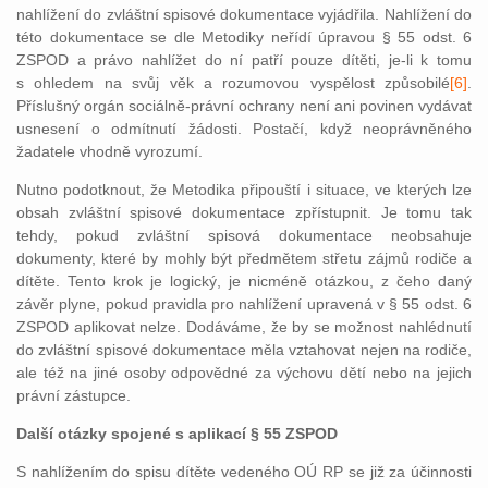
nahlížení do zvláštní spisové dokumentace vyjádřila. Nahlížení do
této dokumentace se dle Metodiky neřídí úpravou § 55 odst. 6
ZSPOD a právo nahlížet do ní patří pouze dítěti, je-li k tomu
s ohledem na svůj věk a rozumovou vyspělost způsobilé
[6]
.
Příslušný orgán sociálně-právní ochrany není ani povinen vydávat
usnesení o odmítnutí žádosti. Postačí, když neoprávněného
žadatele vhodně vyrozumí.
Nutno podotknout, že Metodika připouští i situace, ve kterých lze
obsah zvláštní spisové dokumentace zpřístupnit. Je tomu tak
tehdy, pokud zvláštní spisová dokumentace neobsahuje
dokumenty, které by mohly být předmětem střetu zájmů rodiče a
dítěte. Tento krok je logický, je nicméně otázkou, z čeho daný
závěr plyne, pokud pravidla pro nahlížení upravená v § 55 odst. 6
ZSPOD aplikovat nelze. Dodáváme, že by se možnost nahlédnutí
do zvláštní spisové dokumentace měla vztahovat nejen na rodiče,
ale též na jiné osoby odpovědné za výchovu dětí nebo na jejich
právní zástupce.
Další otázky spojené s aplikací § 55 ZSPOD
S nahlížením do spisu dítěte vedeného OÚ RP se již za účinnosti