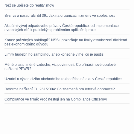
Než se upíšete do reality show
Byznys a paragrafy, díl 39.: Jak na organizační změny ve společnosti
Aktuální vývoj odpadového práva v České republice: od implementace
evropských cílů k praktickým problémům aplikační praxe
Konec prázdných holdingů? NSS upozorňuje na limity osvobození dividend
bez ekonomického důvodu
Limity hudebního samplingu aneb konečně víme, co je pastiš
Méně plastu, méně vzduchu, víc povinností. Co přináší nové obalové
nařízení PPWR?
Uznání a výkon cizího obchodního rozhodčího nálezu v České republice
Reforma nařízení EU 261/2004: Co znamená pro letecké dopravce?
Compliance ve firmě: Proč nestojí jen na Compliance Officerovi