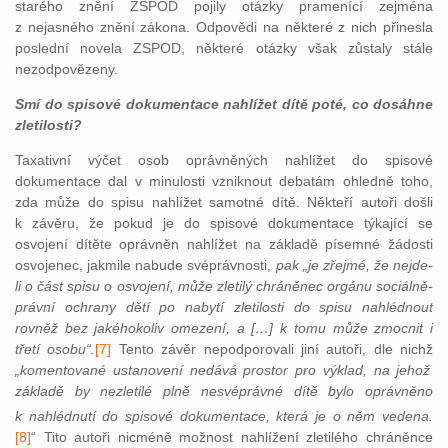
starého znění ZSPOD pojily otázky pramenící zejména
z nejasného znění zákona. Odpovědi na některé z nich přinesla
poslední novela ZSPOD, některé otázky však zůstaly stále
nezodpovězeny.
Smí do spisové dokumentace nahlížet dítě poté, co dosáhne
zletilosti?
Taxativní výčet osob oprávněných nahlížet do spisové
dokumentace dal v minulosti vzniknout debatám ohledně toho,
zda může do spisu nahlížet samotné dítě. Někteří autoři došli
k závěru, že pokud je do spisové dokumentace týkající se
osvojení dítěte oprávněn nahlížet na základě písemné žádosti
osvojenec, jakmile nabude svéprávnosti,
pak „je zřejmé, že nejde-
li o část spisu o osvojení, může zletilý chráněnec orgánu sociálně-
právní ochrany dětí po nabytí zletilosti do spisu nahlédnout
rovněž bez jakéhokoliv omezení, a […] k tomu může zmocnit i
třetí osobu“.
[7]
Tento závěr nepodporovali jiní autoři, dle nichž
„komentované ustanovení nedává prostor pro výklad, na jehož
základě by nezletilé plně nesvéprávné dítě bylo oprávněno
k nahlédnutí do spisové dokumentace, která je o něm vedena.
[8]
“
Tito autoři nicméně možnost nahlížení zletilého chráněnce