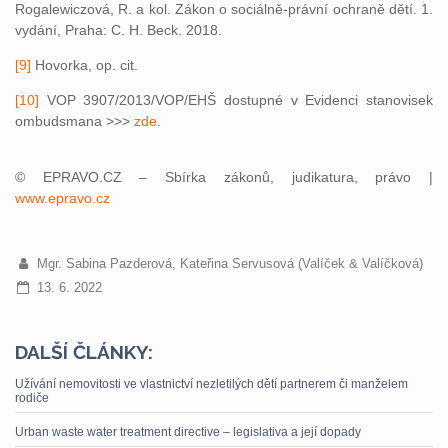
Rogalewiczová, R. a kol. Zákon o sociálně-právní ochraně dětí. 1.
vydání, Praha: C. H. Beck. 2018.
[9]
Hovorka, op. cit.
[10]
VOP 3907/2013/VOP/EHŠ dostupné v Evidenci stanovisek
ombudsmana >>>
zde
.
© EPRAVO.CZ – Sbírka zákonů, judikatura, právo |
www.epravo.cz
Mgr. Sabina Pazderová, Kateřina Servusová (Valíček & Valíčková)
13. 6. 2022
DALŠÍ ČLÁNKY:
Užívání nemovitosti ve vlastnictví nezletilých dětí partnerem či manželem
rodiče
Urban waste water treatment directive – legislativa a její dopady