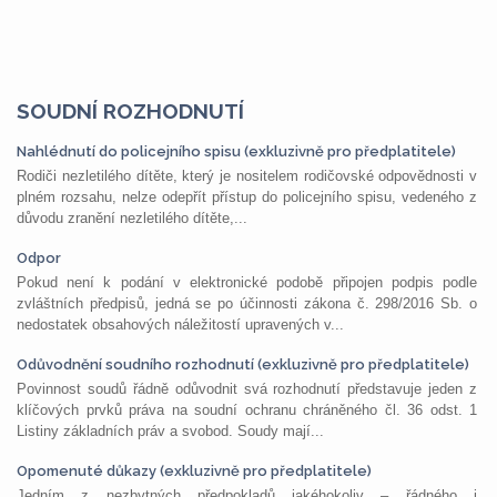
SOUDNÍ ROZHODNUTÍ
Nahlédnutí do policejního spisu (exkluzivně pro předplatitele)
Rodiči nezletilého dítěte, který je nositelem rodičovské odpovědnosti v
plném rozsahu, nelze odepřít přístup do policejního spisu, vedeného z
důvodu zranění nezletilého dítěte,...
Odpor
Pokud není k podání v elektronické podobě připojen podpis podle
zvláštních předpisů, jedná se po účinnosti zákona č. 298/2016 Sb. o
nedostatek obsahových náležitostí upravených v...
Odůvodnění soudního rozhodnutí (exkluzivně pro předplatitele)
Povinnost soudů řádně odůvodnit svá rozhodnutí představuje jeden z
klíčových prvků práva na soudní ochranu chráněného čl. 36 odst. 1
Listiny základních práv a svobod. Soudy mají...
Opomenuté důkazy (exkluzivně pro předplatitele)
Jedním z nezbytných předpokladů jakéhokoliv – řádného i