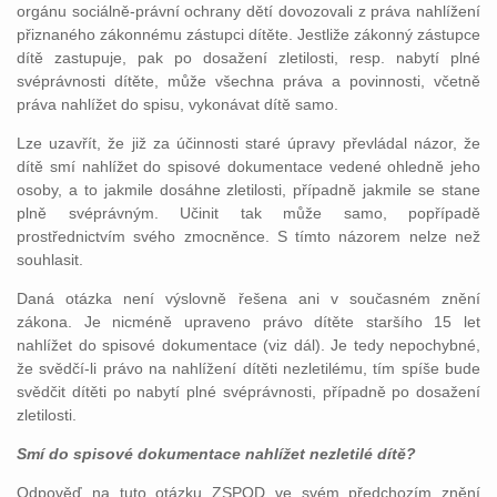
orgánu sociálně-právní ochrany dětí dovozovali z práva nahlížení
přiznaného zákonnému zástupci dítěte. Jestliže zákonný zástupce
dítě zastupuje, pak po dosažení zletilosti, resp. nabytí plné
svéprávnosti dítěte, může všechna práva a povinnosti, včetně
práva nahlížet do spisu, vykonávat dítě samo.
Lze uzavřít, že již za účinnosti staré úpravy převládal názor, že
dítě smí nahlížet do spisové dokumentace vedené ohledně jeho
osoby, a to jakmile dosáhne zletilosti, případně jakmile se stane
plně svéprávným. Učinit tak může samo, popřípadě
prostřednictvím svého zmocněnce. S tímto názorem nelze než
souhlasit.
Daná otázka není výslovně řešena ani v současném znění
zákona. Je nicméně upraveno právo dítěte staršího 15 let
nahlížet do spisové dokumentace (viz dál). Je tedy nepochybné,
že svědčí-li právo na nahlížení dítěti nezletilému, tím spíše bude
svědčit dítěti po nabytí plné svéprávnosti, případně po dosažení
zletilosti.
Smí do spisové dokumentace nahlížet nezletilé dítě?
Odpověď na tuto otázku ZSPOD ve svém předchozím znění