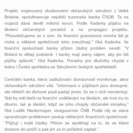
Projekt, inspirovaný zkušenostmi občanských sdružení z Velké
Británie, spolufinancuje největší tuzemská banka ČSOB. Ta na
rozjezd dává devět milionů korun. Podle Kaderky půjdou na
školení občanských poradců a na propagaci projektu.
"Přesvědčujeme se o tom, že finanční gramotnost mnoha lidí je
nízká a některé společnosti toho zneužívají," říká Kaderka. Ve
finanční spoluúčasti banky přitom žádný problém nevidí. "V
Británii to dělají podobně. I banky mají samy zájem, aby jim lidi
půjčky spláceli," říká Kaderka. Poradny pro dlužníky chystá v
lednu i Česká spořitelna se Sdružením českých spotřebitelů.
Centrální banka, která zadlužování domácností monitoruje, akce
občanských sdružení vítá. "Informace o půjčkách jsou dostupné,
ale někteří do dluhové pasti padají proto, že se v nich neorientují.
Stát by měl tlačit na finanční vzdělávání na školách, ale trvá mu to
dlouho, tak je ideální, když se toho chopily občanské iniciativy,"
říká Luděk Niedermayer, viceguvernér ČNB. Podle něj se stává
opravdovým problémem postup některých finančních společností.
"Půjčují i malé částky. Přitom se spoléhají na to, že se klient
dostane do potíží a pak jim za to pořádně zaplatí."