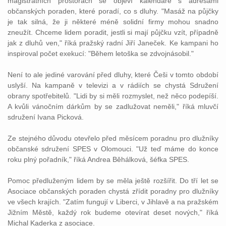
magistrátních prostorách se objeví kalendáře s adresami
občanských poraden, které poradí, co s dluhy. "Masáž na půjčky
je tak silná, že ji některé méně solidní firmy mohou snadno
zneužít. Chceme lidem poradit, jestli si mají půjčku vzít, případně
jak z dluhů ven," říká pražský radní Jiří Janeček. Ke kampani ho
inspiroval počet exekucí: "Během letoška se zdvojnásobil."
Není to ale jediné varování před dluhy, které Češi v tomto období
uslyší. Na kampaně v televizi a v rádiích se chystá Sdružení
obrany spotřebitelů. "Lidi by si měli rozmyslet, než něco podepíší.
A kvůli vánočním dárkům by se zadlužovat neměli," říká mluvčí
sdružení Ivana Picková.
Ze stejného důvodu otevřelo před měsícem poradnu pro dlužníky
občanské sdružení SPES v Olomouci. "Už teď máme do konce
roku plný pořadník," říká Andrea Běhálková, šéfka SPES.
Pomoc předluženým lidem by se měla ještě rozšířit. Do tří let se
Asociace občanských poraden chystá zřídit poradny pro dlužníky
ve všech krajích. "Zatím fungují v Liberci, v Jihlavě a na pražském
Jižním Městě, každý rok budeme otevírat deset nových," říká
Michal Kaderka z asociace.