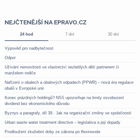
NEJČTENĚJŠÍ NA EPRAVO.CZ
24 hod
7 dní
30 dní
Výpověď pro nadbytečnost
Odpor
Užívání nemovitosti ve vlastnictví nezletilých dětí partnerem či
manželem rodiče
Nařízení o obalech a obalových odpadech (PPWR) – nová éra regulace
obalů v Evropské unii
Konec prázdných holdingů? NSS upozorňuje na limity osvobození
dividend bez ekonomického důvodu
Byznys a paragrafy, díl 39.: Jak na organizační změny ve společnosti
Urban waste water treatment directive – legislativa a její dopady
Prodloužení zkušební doby ze zákona po flexinovele