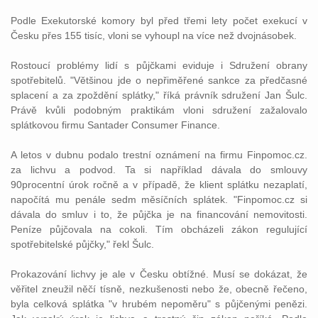
Podle Exekutorské komory byl před třemi lety počet exekucí v
Česku přes 155 tisíc, vloni se vyhoupl na více než dvojnásobek.
Rostoucí problémy lidí s půjčkami eviduje i Sdružení obrany
spotřebitelů. "Většinou jde o nepřiměřené sankce za předčasné
splacení a za zpoždění splátky," říká
právník
sdružení Jan Šulc.
Právě kvůli podobným praktikám vloni sdružení zažalovalo
splátkovou firmu Santader Consumer Finance.
A letos v dubnu podalo
trestní
oznámení
na firmu Finpomoc.cz.
za lichvu a podvod. Ta si například dávala do smlouvy
90procentní úrok ročně a v případě, že klient splátku nezaplatí,
napočítá mu penále sedm měsíčních splátek. "Finpomoc.cz si
dávala do smluv i to, že půjčka je na financování nemovitosti.
Peníze půjčovala na cokoli. Tím obcházeli
zákon
regulující
spotřebitelské půjčky," řekl Šulc.
Prokazování lichvy je ale v Česku obtížné. Musí se dokázat, že
věřitel zneužil něčí tísně, nezkušenosti nebo že, obecně řečeno,
byla celková splátka "v hrubém nepoměru" s půjčenými penězi.