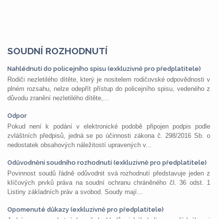
SOUDNÍ ROZHODNUTÍ
Nahlédnutí do policejního spisu (exkluzivně pro předplatitele)
Rodiči nezletilého dítěte, který je nositelem rodičovské odpovědnosti v
plném rozsahu, nelze odepřít přístup do policejního spisu, vedeného z
důvodu zranění nezletilého dítěte,...
Odpor
Pokud není k podání v elektronické podobě připojen podpis podle
zvláštních předpisů, jedná se po účinnosti zákona č. 298/2016 Sb. o
nedostatek obsahových náležitostí upravených v...
Odůvodnění soudního rozhodnutí (exkluzivně pro předplatitele)
Povinnost soudů řádně odůvodnit svá rozhodnutí představuje jeden z
klíčových prvků práva na soudní ochranu chráněného čl. 36 odst. 1
Listiny základních práv a svobod. Soudy mají...
Opomenuté důkazy (exkluzivně pro předplatitele)