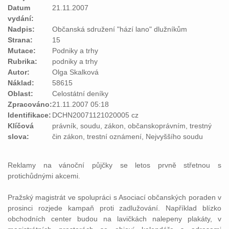
Datum
21.11.2007
vydání:
Nadpis:
Občanská sdružení "hází lano" dlužníkům
Strana:
15
Mutace:
Podniky a trhy
Rubrika:
podniky a trhy
Autor:
Olga Skalková
Náklad:
58615
Oblast:
Celostátní deníky
Zpracováno:
21.11.2007 05:18
Identifikace:
DCHN20071121020005 cz
Klíčová
právník, soudu, zákon, občanskoprávním, trestný
slova:
čin zákon, trestní oznámení, Nejvyššího soudu
Reklamy na vánoční půjčky se letos prvně střetnou s
protichůdnými akcemi.
Pražský magistrát ve spolupráci s Asociací občanských poraden v
prosinci rozjede kampaň proti zadlužování. Například blízko
obchodních center budou na lavičkách nalepeny plakáty, v