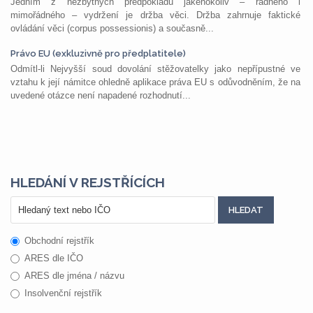
Jedním z nezbytných předpokladů jakéhokoliv – řádného i
mimořádného – vydržení je držba věci. Držba zahrnuje faktické
ovládání věci (corpus possessionis) a současně...
Právo EU (exkluzivně pro předplatitele)
Odmítl-li Nejvyšší soud dovolání stěžovatelky jako nepřípustné ve
vztahu k její námitce ohledně aplikace práva EU s odůvodněním, že na
uvedené otázce není napadené rozhodnutí...
HLEDÁNÍ V REJSTŘÍCÍCH
Obchodní rejstřík
ARES dle IČO
ARES dle jména / názvu
Insolvenční rejstřík