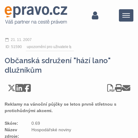
Menu
21. 11. 2007
ID: 51590
upozornění pro uživatele
Občanská sdružení "hází lano"
dlužníkům
Reklamy na vánoční půjčky se letos prvně střetnou s
protichůdnými akcemi.
Skóre:
0.69
Název
Hospodářské noviny
zdroje: