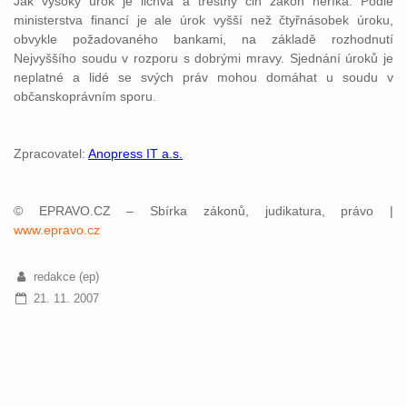
Jak vysoký úrok je lichva a
trestný
čin
zákon
neříká. Podle
ministerstva financí je ale úrok vyšší než čtyřnásobek úroku,
obvykle požadovaného bankami, na základě rozhodnutí
Nejvyššího
soudu
v rozporu s dobrými mravy. Sjednání úroků je
neplatné a lidé se svých práv mohou domáhat u
soudu
v
občanskoprávním
sporu.
Zpracovatel:
Anopress IT a.s.
© EPRAVO.CZ – Sbírka zákonů, judikatura, právo |
www.epravo.cz
redakce (ep)
21. 11. 2007