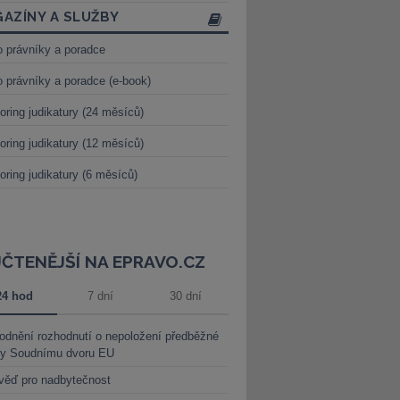
AZÍNY A SLUŽBY
o právníky a poradce
o právníky a poradce (e-book)
oring judikatury (24 měsíců)
oring judikatury (12 měsíců)
oring judikatury (6 měsíců)
JČTENĚJŠÍ NA EPRAVO.CZ
24 hod
7 dní
30 dní
dnění rozhodnutí o nepoložení předběžné
ky Soudnímu dvoru EU
věď pro nadbytečnost