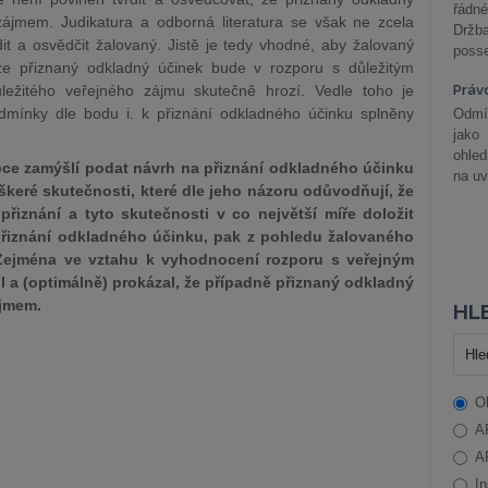
řádné
ájmem. Judikatura a odborná literatura se však ne zcela
Držba
it a osvědčit žalovaný. Jistě je tedy vhodné, aby žalovaný
posse
 že přiznaný odkladný účinek bude v rozporu s důležitým
ežitého veřejného zájmu skutečně hrozí. Vedle toho je
Práv
dmínky dle bodu i. k přiznání odkladného účinku splněny
Odmít
jako
ohle
obce zamýšlí podat návrh na přiznání odkladného účinku
na uv
škeré skutečnosti, které dle jeho názoru odůvodňují, že
řiznání a tyto skutečnosti v co největší míře doložit
 přiznání odkladného účinku, pak z pohledu žalovaného
 Zejména ve vztahu k vyhodnocení rozporu s veřejným
l a (optimálně) prokázal, že případně přiznaný odkladný
zájmem.
HLE
O
A
A
In