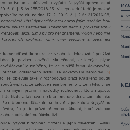
mene tvrzení a důkazního vyjádřil Nejvyšší správní soud
MAG
2016, č. j. 5 As 255/2016-25. V neposlední řadě je možné
právního soudu ze dne 17. 2. 2016, č. j. 2 As 21/2016-68,
AI pr
nepoměrně větší újmy stěžovateli oproti jiným osobám jsou
AI pr
rétní situaci stěžovatele. Povinnost tvrdit a prokázat vznik
kretizovat, jakou újmu by pro něj znamenal výkon nebo jiné
Monit
 konkrétních okolností vznik újmy vyvozuje a uvést její
Monit
 komentářová literatura ve vztahu k dokazování používá
Monit
lobce je povinen osvědčit skutečnosti, ze kterých plyne
k osvědčování je zmíněno, že jde o nižší formu dokazování,
 přiznání odkladného účinku se dokazování neprovádí.
[5]
cí se objevuje také v rozhodovací praxi Krajského soudu
 soudů vyplývá, že ž
alobce nese břemeno tvrzení týkající se
NE
m či jinými právními následky rozhodnutí, které napadá.
at. Judikatura tak hovoří o břemenu osvědčovacím, ale také
že o břemenu důkazním se hovoří v judikatuře Nejvyššího
 závěru, že je to právě břemeno důkazní, které žalobce
Odůvo
vztahu k odkladnému účinku tíží.
otáz
bude vyzývat k doplnění tvrzení a jejich osvědčení. Avšak
Výpo
že aby soud nad rámec svých povinností vyzval žalobce