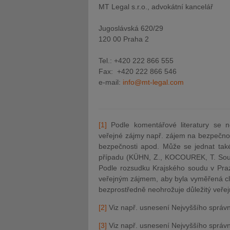
MT Legal s.r.o., advokátní kancelář
Jugoslávská 620/29
120 00 Praha 2
Tel.: +420 222 866 555
Fax: +420 222 866 546
e-mail:
info@mt-legal.com
[1]
Podle komentářové literatury se ne
veřejné zájmy např. zájem na bezpečno
bezpečnosti apod. Může se jednat také
případu (KÜHN, Z., KOCOUREK, T. Soudn
Podle rozsudku Krajského soudu v Praze
veřejným zájmem, aby byla vyměřená cl
bezprostředně neohrožuje důležitý veřej
[2]
Viz např. usnesení Nejvyššího správní
[3]
Viz např. usnesení Nejvyššího správní