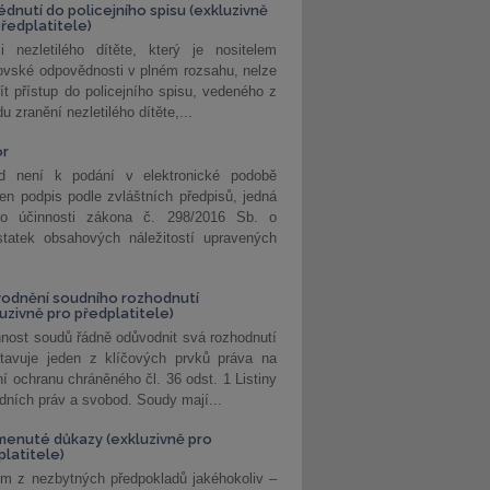
édnutí do policejního spisu (exkluzivně
předplatitele)
i nezletilého dítěte, který je nositelem
ovské odpovědnosti v plném rozsahu, nelze
ít přístup do policejního spisu, vedeného z
u zranění nezletilého dítěte,...
or
d není k podání v elektronické podobě
jen podpis podle zvláštních předpisů, jedná
o účinnosti zákona č. 298/2016 Sb. o
statek obsahových náležitostí upravených
odnění soudního rozhodnutí
luzivně pro předplatitele)
nost soudů řádně odůvodnit svá rozhodnutí
stavuje jeden z klíčových prvků práva na
í ochranu chráněného čl. 36 odst. 1 Listiny
dních práv a svobod. Soudy mají...
enuté důkazy (exkluzivně pro
platitele)
m z nezbytných předpokladů jakéhokoliv –