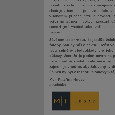
účinek nebude v rozporu s veřejným z
shoduje v tom, zda je povinen toto tvrd
v takovém případě tvrdil a osvědčil,
veřejným zájmem, pokud narušení důl
samozřejmě vhodné také tvrdit, že po
nejsou.
Závěrem lze shrnout, že jestliže žal
žaloby, pak by měl v návrhu uvést ve
jsou splněny předpoklady pro jeho p
důkazy. Jestliže je podán návrh na
není vhodné zůstat zcela nečinný.
zájmem je vhodné, aby žalovaný tvrdi
účinek by byl v rozporu s takovým 
Mgr. Kateřina Hudec
advokátka