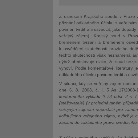
Z usnesení Krajského soudu v Praze ze
přiznání odkladného účinku s veřejným
povinen tvrdit ani osvědčit, jaké dopad
veřejný zájem). Krajský soud v Praz
břemenem tvrzení a břemenem osvědč
k osvědčení skutečnosti hrozícího dot
těchto skutečností však neznamená aut
nýbrž představuje riziko, že soud nezji
vyhoví. Podle komentářové literatury 
odkladného účinku povinen tvrdit a osvě
V situaci, kdy se veřejný zájem dosta
dne 6. 8. 2008, č. j. 5 As 17/2008-1
konformního výkladu § 73 odst. 2 s. ř.
(stěžovatele) (v projednávaném případ
veřejným zájmem nepostačí pro zamítnu
kolidujícího veřejného zájmu, nýbrž je n
zásahu do základního práva svědčícího ž
Z výše uvedeného vyplývá, že žalobce