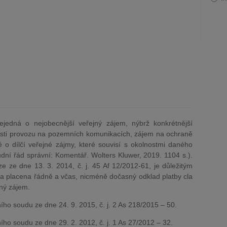
jedná o nejobecnější veřejný zájem, nýbrž konkrétnější
sti provozu na pozemních komunikacích, zájem na ochraně
 o dílčí veřejné zájmy, které souvisí s okolnostmi daného
í řád správní: Komentář. Wolters Kluwer, 2019. 1104 s.).
 ze dne 13. 3. 2014, č. j. 45 Af 12/2012-61, je důležitým
a placena řádně a včas, nicméně dočasný odklad platby cla
ný zájem.
ho soudu ze dne 24. 9. 2015, č. j. 2 As 218/2015 – 50.
ho soudu ze dne 29. 2. 2012, č. j. 1 As 27/2012 – 32.