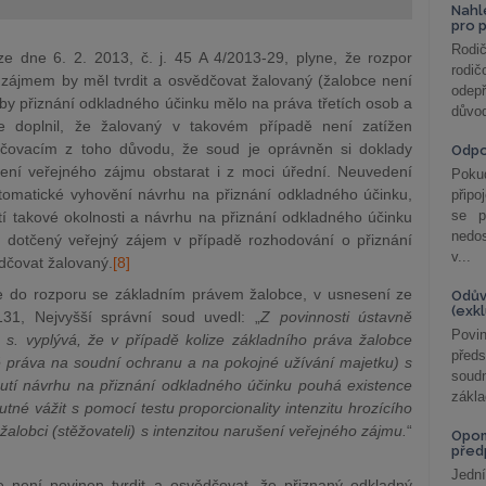
Nahl
pro 
Rodič
 dne 6. 2. 2013, č. j. 45 A 4/2013-29, plyne, že rozpor
rodič
 zájmem by měl tvrdit a osvědčovat žalovaný (žalobce není
odepř
y by přiznání odkladného účinku mělo na práva třetích osob a
důvod
e doplnil, že žalovaný v takovém případě není zatížen
ovacím z toho důvodu, že soud je oprávněn si doklady
Odp
čení veřejného zájmu obstarat i z moci úřední. Neuvedení
Poku
omatické vyhovění návrhu na přiznání odkladného účinku,
připo
se p
stí takové okolnosti a návrhu na přiznání odkladného účinku
nedo
je dotčený veřejný zájem v případě rozhodování o přiznání
v...
dčovat žalovaný.
[8]
ne do rozporu se základním právem žalobce, v usnesení ze
Odův
(exk
31, Nejvyšší správní soud uvedl: „
Z povinnosti ústavně
Povin
 s. vyplývá, že v případě kolize základního práva žalobce
před
ě práva na soudní ochranu a na pokojné užívání majetku) s
soudn
tí návrhu na přiznání odkladného účinku pouhá existence
zákla
utné vážit s pomocí testu proporcionality intenzitu hrozícího
alobci (stěžovateli) s intenzitou narušení veřejného zájmu.
“
Opom
před
Jední
 není povinen tvrdit a osvědčovat, že přiznaný odkladný