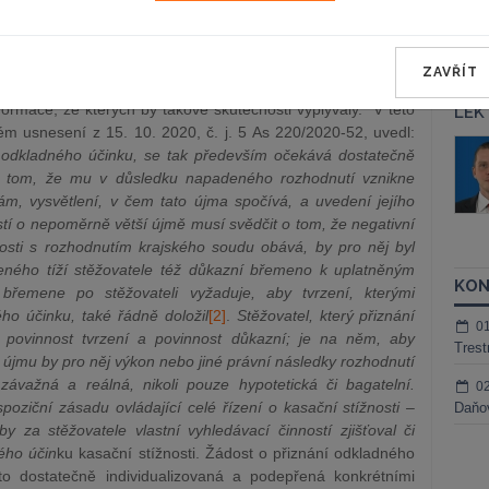
ZAVŘÍT
e soud není schopen rozhodnout, zda taková újma žalobci
nformace, ze kterých by takové skutečnosti vyplývaly. V této
LEK
ém usnesení z 15. 10. 2020, č. j. 5 As 220/2020-52, uvedl:
áš Sokol
JUDr. Martin Maisner, Ph.D.,
í odkladného účinku, se tak především očekává dostatečně
MCIArb
í o tom, že mu v důsledku napadeného rozhodnutí vznikne
ktora
Kurzy lektora
, vysvětlení, v čem tato újma spočívá, a uvedení jejího
tí o nepoměrně větší újmě musí svědčit o tom, že negativní
losti s rozhodnutím krajského soudu obává, by pro něj byl
ého tíží stěžovatele též důkazní břemeno k uplatněným
KON
břemene po stěžovateli vyžaduje, aby tvrzení, kterými
ho účinku, také řádně doložil
[2]
.
Stěžovatel, který přiznání
0
 povinnost tvrzení a povinnost důkazní; je na něm, aby
Trest
í újmu by pro něj výkon nebo jiné právní následky rozhodnutí
závažná a reálná, nikoli pouze hypotetická či bagatelní.
0
oziční zásadu ovládající celé řízení o kasační stížnosti –
Daňov
 za stěžovatele vlastní vyhledávací činností zjišťoval či
ého účin
ku kasační stížnosti. Žádost o přiznání odkladného
to dostatečně individualizovaná a podepřená konkrétními