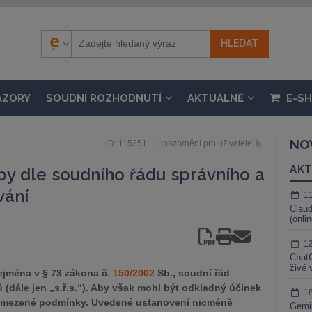
ÁZORY
SOUDNÍ ROZHODNUTÍ
AKTUÁLNĚ
E-S
NO
ID: 115251
upozornění pro uživatele
AKT
by dle soudního řádu správního a
vání
1
Claud
(onli
1
ChatG
živé 
ejména v § 73 zákona č.
150/2002
Sb., soudní řád
 (dále jen „s.ř.s.“). Aby však mohl být odkladný účinek
1
vymezené podmínky. Uvedené ustanovení nicméně
Gemin