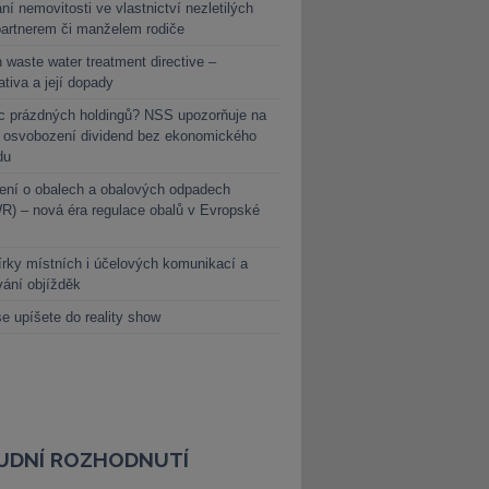
ní nemovitosti ve vlastnictví nezletilých
partnerem či manželem rodiče
 waste water treatment directive –
lativa a její dopady
c prázdných holdingů? NSS upozorňuje na
y osvobození dividend bez ekonomického
du
ení o obalech a obalových odpadech
) – nová éra regulace obalů v Evropské
rky místních i účelových komunikací a
vání objížděk
e upíšete do reality show
UDNÍ ROZHODNUTÍ