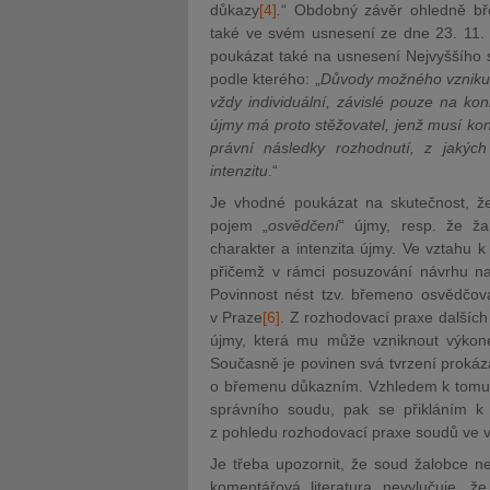
důkazy
[4]
.
“ Obdobný závěr ohledně bře
také ve svém usnesení ze dne 23. 11. 
poukázat také na usnesení Nejvyššího s
podle kterého: „
Důvody možného vzniku 
vždy individuální, závislé pouze na konk
újmy má proto stěžovatel, jenž musí kon
právní následky rozhodnutí, z jakých
intenzitu
.“
Je vhodné poukázat na skutečnost, že
pojem „
osvědčení
“ újmy, resp. že ža
charakter a intenzita újmy. Ve vztahu 
přičemž v rámci posuzování návrhu na
Povinnost nést tzv. břemeno osvědčova
v Praze
[6]
. Z rozhodovací praxe dalších
újmy, která mu může vzniknout výkone
Současně je povinen svá tvrzení prokáz
o břemenu důkazním. Vzhledem k tomu, 
správního soudu, pak se přikláním k
z pohledu rozhodovací praxe soudů ve 
Je třeba upozornit, že soud žalobce ne
komentářová literatura nevylučuje, 