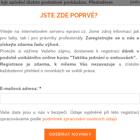
 být splnění těchto podmínek prokázáno. Předmětem
(onli
ifika dokazování z pohledu žalobce a žalovaného, je-li
2
JSTE ZDE POPRVÉ?
činku, a soudní rozhodovací praxi, která se
Prakt
k k přiznání odkladného účinku zabývá.
smluv
Vítejte na internetovém serveru epravo.cz. Jsme zdroj informací jak
kladného účinku žaloby jsou:
0
pro laiky, tak i pro právníky profesionály.
Zaregistrujte se u nás a
Prakt
následky rozhodnutí znamenaly pro žalobce nepoměrně větší
získejte zdarma řadu výhod.
judik
o účinku může vzniknout jiným osobám, a
Protože si vážíme Vašeho zájmu, dostanete k registraci
dárek v
podobě unikátního online kurzu "Taktika jednání o smlouvách".
itým veřejným zájmem
[1]
.
ONL
Registrace je zdarma, k ničemu Vás nezavazuje
a získáte
každodenní přehled o novinkách ve světě práva.
Vnos
valor
soud
E-mailová adresa:
*
Výpo
neom
epravo.cz?
Nová 
Vaše data jsou u nás v bezpečí. Údaje vyplněné při této registraci
a jako dárek Vám zašleme aktuální online kurz na využití
zpracováváme podle
podmínek zpracování osobních údajů
Změn
energ
Čern
REGISTROVAT ZDE