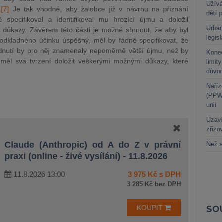
Užívá
.
[7]
J
e tak vhodné, aby žalobce již v návrhu na přiznání
dětí 
specifikoval a identifikoval mu hrozící újmu a doložil
Urban
é důkazy. Závěrem této části je možné shrnout, že aby byl
legis
dkladného účinku úspěšný, měl by řádně specifikovat, že
dnutí by pro něj znamenaly nepoměrně větší újmu, než by
Kone
měl svá tvrzení doložit veškerými možnými důkazy, které
limit
důvo
Naříz
(PPWR
unii
Uzaví
zřizo
Claude (Anthropic) od A do Z v právní
Než s
praxi (online - živé vysílání) - 11.8.2026
11.8.2026 13:00
3 975 Kč s DPH
3 285 Kč bez DPH
SO
KOUPIT