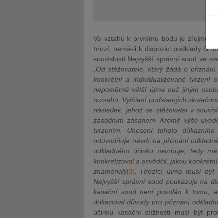
Ve vztahu k prvnímu bodu je zřejmé, ž
hrozí, nemá-li k dispozici podklady či i
souvislosti Nejvyšší správní soud ve sv
JUDr. Tomáš Nielsen
JUDr. Tom
„
Od stěžovatele, který žádá o přiznán
Kurzy lektora
konkrétní a individualizované tvrzen
Kurzy le
nepoměrně větší újma než jiným osobám
rozsahu. Vylíčení podstatných skutečnos
následek, jehož se stěžovatel v souvis
zásadním zásahem. Kromě výše uveden
tvrzením. Unesení tohoto důkazního 
odůvodňuje návrh na přiznání odkladné
odkladného účinku navrhuje, tedy má
konkretizoval a osvědčil, jakou konkrétn
znamenaly
[3]
. Hrozící újma musí být 
Nejvyšší správní soud poukazuje na disp
kasační soud není povolán k tomu, aby
dokazoval důvody pro přiznání odkladn
účinku kasační stížnosti musí být pro