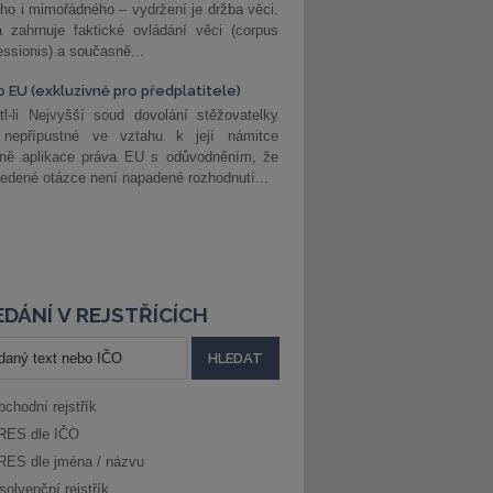
ho i mimořádného – vydržení je držba věci.
 zahrnuje faktické ovládání věci (corpus
ssionis) a současně...
o EU (exkluzivně pro předplatitele)
l-li Nejvyšší soud dovolání stěžovatelky
 nepřípustné ve vztahu k její námitce
dně aplikace práva EU s odůvodněním, že
edené otázce není napadené rozhodnutí...
DÁNÍ V REJSTŘÍCÍCH
bchodní rejstřík
RES dle IČO
RES dle jména / názvu
solvenční rejstřík