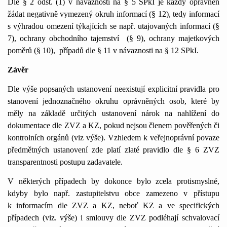
Dle § 2 odst. (1) v návaznosti na § 5 SPkI je každý oprávněn
žádat negativně vymezený okruh informací (§ 12), tedy informací
s výhradou omezení týkajících se např. utajovaných informací (§
7), ochrany obchodního tajemství
(§ 9), ochrany majetkových
poměrů (§ 10),
případů dle § 11 v návaznosti na § 12 SPkI.
Závěr
Dle výše popsaných ustanovení neexistují explicitní pravidla pro
stanovení jednoznačného okruhu oprávněných osob, které by
měly na základě určitých ustanovení nárok na nahlížení do
dokumentace dle ZVZ a KZ, pokud nejsou členem pověřených či
kontrolních orgánů (viz výše). Vzhledem k veřejnoprávní povaze
předmětných ustanovení zde platí zlaté pravidlo dle § 6 ZVZ
transparentnosti postupu zadavatele.
V některých případech by dokonce bylo zcela protismyslné,
kdyby bylo např. zastupitelstvu obce zamezeno v přístupu
k informacím dle ZVZ a KZ, neboť KZ a ve specifických
případech (viz. výše) i smlouvy dle ZVZ podléhají schvalovací