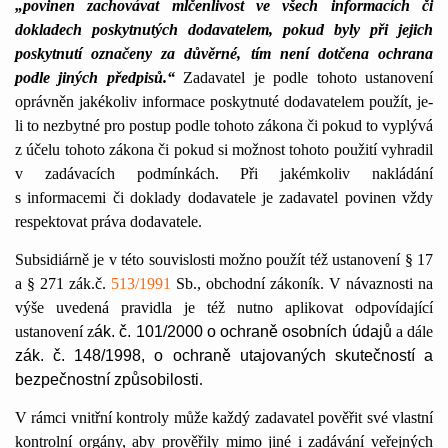
„povinen zachovávat mlčenlivost ve všech informacích či
dokladech poskytnutých dodavatelem, pokud byly při jejich
poskytnutí označeny za důvěrné, tím není dotčena ochrana
podle jiných předpisů.“
Zadavatel je podle tohoto ustanovení
oprávněn jakékoliv informace poskytnuté dodavatelem použít, je-
li to nezbytné pro postup podle tohoto zákona či pokud to vyplývá
z účelu tohoto zákona či pokud si možnost tohoto použití vyhradil
v zadávacích podmínkách. Při jakémkoliv nakládání
s informacemi či doklady dodavatele je zadavatel povinen vždy
respektovat práva dodavatele.
Subsidiárně je v této souvislosti možno použít též ustanovení §
17
a
§ 271 zák.č.
513/1991
Sb., obchodní zákoník. V návaznosti na
výše uvedená pravidla je též nutno aplikovat odpovídající
ustanovení z
ák. č. 101/2000 o ochraně osobních údajů
a dále
zák. č. 148/1998, o ochraně utajovaných skutečností a
bezpečnostní způsobilosti
.
V rámci vnitřní kontroly může každý zadavatel pověřit své vlastní
kontrolní orgány, aby prověřily mimo jiné i zadávání veřejných