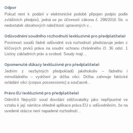
Odpor
Pokud není k podání v elektronické podobě připojen podpis podle
zvláštních předpisů, jedná se po účinnosti zákona č. 298/2016 Sb. o
nedostatek obsahových náležitostí upravených v...
Odůvodnění soudního rozhodnutí (exkluzivně pro předplatitele)
Povinnost soudů řádně odůvodnit svá rozhodnutí představuje jeden z
klíčových prvků práva na soudní ochranu chráněného čl. 36 odst. 1
Listiny základních práv a svobod. Soudy mají...
Opomenuté důkazy (exkluzivně pro předplatitele)
Jedním z nezbytných předpokladů jakéhokoliv – řádného i
mimořádného – vydržení je držba věci. Držba zahrnuje faktické
ovládání věci (corpus possessionis) a současně...
Právo EU (exkluzivně pro předplatitele)
Odmítl-li Nejvyšší soud dovolání stěžovatelky jako nepřípustné ve
vztahu k její námitce ohledně aplikace práva EU s odůvodněním, že na
uvedené otázce není napadené rozhodnutí...