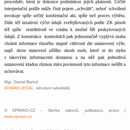
proceduře, která je dokonce podmínkou jejich platnosti. Určité
interpretační potíže může činit pojem „schválit“, neboť schválení
invokuje spíše určitý konfirmační akt, spíše než proces výběru.
Dále též taxativní výčet údajů zveřejňovaných podle ZK působ
též spíše
restriktivně ve vztahu k možné šíři poskytovaných
údajů. Z konstrukce
kontrolních pak jednoznačně vyplývá snaha
chránit informace různého stupně citlivosti dle ustanovení výše,
např. skrze stanovení užšího okruh osob, které se do styku
s takovými informacemi dostanou a na něž pak jednotlivá
ustanovení kladou různou míru povinností tyto informace nešířit a
uchovávat.
Mgr. Daniel Bartoš
ROWAN LEGAL
, sdružení advokátů
© EPRAVO.CZ – Sbírka zákonů, judikatura, právo |
www.epravo.cz