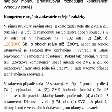
nabídky mohou představovat rozhodující konkurenční
výhodu v soutěži.
Kompetence orgánů zadavatele veřejné zakázky
V rámci struktury orgánů obce, jakožto zadavatele dle ZVZ a ZK
(viz níže), je určující rozhodnutí zastupitelstva obce v souladu s
§
84 odst. (4) v návaznosti na § 102 odst. (2)
Zák. č.
128/2000
Sb., o obcích (dále též
„
ZoO
“)
,
neboť dle tohoto
ustanovení je zastupitelstvo oprávněno
vyhradit si „další
pravomoci“ v samostatné působnosti. Pokud tak neučiní, v rámci
tzv. „zbytkové kompetence“ spadá agenda dle ZVZ a ZK do
rozhodování rady obce (dále též „rada“), tj. rada v tomto případě
jedná jménem zadavatele.
V takovém případě rada též sestavuje v případě procedury dle §
74 (s výhradou odst. (2)) ZVZ hodnotící komisi (dále též
„komise“), dle pravidel skladby komise podle odst. (4) a (7) téhož
ustanovení. Dle ustanovení
§ 74 odst. (2) ZVZ pak platí, že
úkony komise ve vztahu k dodavateli jsou úkony zadavatele.