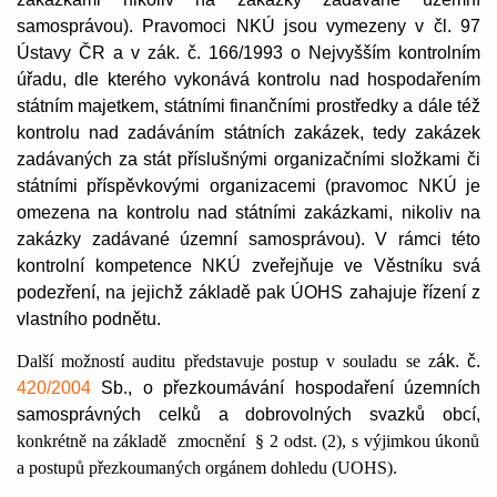
samosprávou). Pravomoci NKÚ jsou vymezeny v čl. 97
Ústavy ČR a v zák. č.
166/1993 o Nejvyšším kontrolním
úřadu, dle kterého vykonává kontrolu nad hospodařením
státním majetkem, státními finančními prostředky a dále též
kontrolu nad zadáváním státních zakázek, tedy zakázek
zadávaných za stát příslušnými organizačními složkami či
státními příspěvkovými organizacemi
(pravomoc NKÚ je
omezena na kontrolu nad státními zakázkami, nikoliv na
zakázky zadávané územní samosprávou)
. V rámci této
kontrolní kompetence NKÚ zveřejňuje ve Věstníku svá
podezření, na jejichž základě pak ÚOHS zahajuje řízení z
vlastního podnětu.
Další možností auditu představuje postup v souladu se z
ák. č.
420/2004
Sb., o přezkoumávání hospodaření územních
samosprávných celků a dobrovolných svazků obcí,
konkrétně na základě
zmocnění
§ 2 odst. (2), s výjimkou úkonů
a postupů přezkoumaných orgánem dohledu (UOHS).