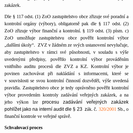
zakázek.
Dle § 117 odst. (1) ZoO zastupitelstvo obce zřizuje své poradní a
kontrolní orgány (výbory), obligatorně pak dle § 117 odst. (2)
ZoO zřizuje výbor finanční a kontrolní. § 119 odst. (3) písm. c)
ZoO umožňuje zastupitelstvu obce pověřit kontrolní výbor
„dalšími úkoly“.
ZVZ v žádném ze svých ustanovení nevylučuje,
aby zastupitelstvo v rámci své působnosti, v souladu s výše
uvedenými předpisy, pověřilo kontrolní výbor prováděním
vnitřního auditu procesů dle ZVZ a KZ. Kontrolní výbor je
povinen zachovávat při nakládání s informacemi, které se
v souvislosti se svou kontrolní činností dozvěděl, výše uvedená
pravidla. Zastupitelstvo obce je tedy oprávněno pověřit kontrolní
výbor provedením kontroly zadávání veřejných zakázek, a na
jeho výkon lze
procesu zadávání veřejných zakázek
pohlížet jako na interní audit dle § 23
z
ák. č.
320/2001
Sb., o
finanční kontrole ve veřejné správě.
Schvalovací proces