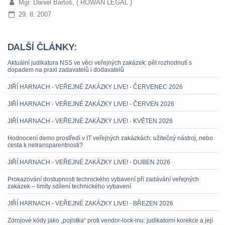
Mgr. Daniel Bartoš, ( ROWAN LEGAL )
29. 8. 2007
DALŠÍ ČLÁNKY:
Aktuální judikatura NSS ve věci veřejných zakázek: pět rozhodnutí s
dopadem na praxi zadavatelů i dodavatelů
JIŘÍ HARNACH - VEŘEJNÉ ZAKÁZKY LIVE! - ČERVENEC 2026
JIŘÍ HARNACH - VEŘEJNÉ ZAKÁZKY LIVE! - ČERVEN 2026
JIŘÍ HARNACH - VEŘEJNÉ ZAKÁZKY LIVE! - KVĚTEN 2026
Hodnocení demo prostředí v IT veřejných zakázkách: užitečný nástroj, nebo
cesta k netransparentnosti?
JIŘÍ HARNACH - VEŘEJNÉ ZAKÁZKY LIVE! - DUBEN 2026
Prokazování dostupnosti technického vybavení při zadávání veřejných
zakázek – limity sdílení technického vybavení
JIŘÍ HARNACH - VEŘEJNÉ ZAKÁZKY LIVE! - BŘEZEN 2026
Zdrojové kódy jako „pojistka“ proti vendor-lock-inu: judikatorní korekce a její