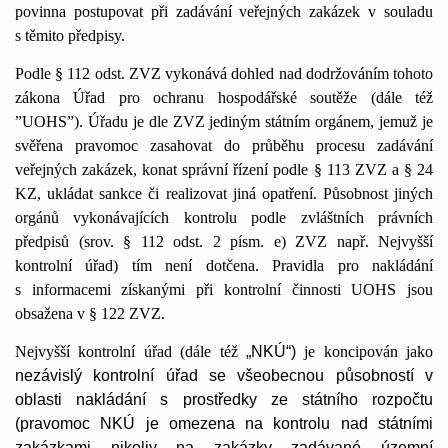
povinna postupovat při zadávání veřejných zakázek v souladu
s těmito předpisy.
Podle § 112 odst. ZVZ vykonává dohled nad dodržováním tohoto
zákona Úřad pro ochranu hospodářské soutěže (dále též
”UOHS”). Úřadu je dle ZVZ jediným státním orgánem, jemuž je
svěřena pravomoc zasahovat do průběhu procesu zadávání
veřejných zakázek, konat správní řízení podle § 113 ZVZ a § 24
KZ, ukládat sankce či realizovat jiná opatření. Působnost jiných
orgánů vykonávajících kontrolu podle zvláštních právních
předpisů (srov. § 112 odst. 2 písm. e) ZVZ např. Nejvyšší
kontrolní úřad) tím není dotčena. Pravidla pro nakládání
s informacemi získanými při kontrolní činnosti UOHS jsou
obsažena v § 122 ZVZ.
Nejvyšší kontrolní úřad (dále též
„NKÚ“)
je koncipován jako
nezávislý kontrolní úřad se všeobecnou působností v
oblasti nakládání s prostředky ze státního rozpočtu
(pravomoc NKÚ je omezena na kontrolu nad státními
zakázkami nikoliv na zakázky zadávané územní