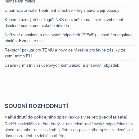
manželem rodiče
Urban waste water treatment directive – legislativa a její dopady
Konec prázdných holdingů? NSS upozorňuje na limity osvobození
dividend bez ekonomického důvodu
Nařízení o obalech a obalových odpadech (PPWR) – nová éra regulace
obalů v Evropské unii
Rekordní pokuta pro TEMU a nový celní režim pro levné zásilky ze
zemí mimo EU
Uzavírky místních i účelových komunikací a zřizování objížděk
SOUDNÍ ROZHODNUTÍ
Nahlédnutí do policejního spisu (exkluzivně pro předplatitele)
Rodiči nezletilého dítěte, který je nositelem rodičovské odpovědnosti v
plném rozsahu, nelze odepřít přístup do policejního spisu, vedeného z
důvodu zranění nezletilého dítěte,...