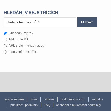
HLEDÁNÍ V REJSTŘÍCÍCH
Obchodní rejstřík
ARES dle IČO
ARES dle jména / názvu
Insolvenční rejstřík
mapa serveru
o nás
reklama
podmínky provozu
kontakty
publikační podmínky
FAQ
obchodní a reklamační podmínky