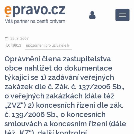
Menu
29. 8. 2007
ID: 49913
upozornění pro uživatele
Oprávnění člena zastupitelstva
obce nahlížet do dokumentace
týkající se 1) zadávání veřejných
zakázek dle č. Zák. č. 137/2006 Sb.,
o veřejných zakázkách (dále též
„ZVZ“) 2) koncesních řízení dle zák.
č. 139/2006 Sb., o koncesních
smlouvách a koncesním řízení (dále
též „KZ“), další kontrolní