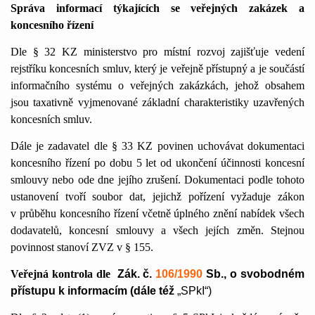
Správa informací týkajících se veřejných zakázek a
koncesního řízení
Dle § 32 KZ ministerstvo pro místní rozvoj zajišťuje vedení
rejstříku koncesních smluv, který je veřejně přístupný a je součástí
informačního systému o veřejných zakázkách, jehož obsahem
jsou taxativně vyjmenované základní charakteristiky uzavřených
koncesních smluv.
Dále je zadavatel dle § 33 KZ povinen uchovávat dokumentaci
koncesního řízení po dobu 5 let od ukončení účinnosti koncesní
smlouvy nebo ode dne jejího zrušení. Dokumentaci podle tohoto
ustanovení tvoří soubor dat, jejichž pořízení vyžaduje zákon
v průběhu koncesního řízení včetně úplného znění nabídek všech
dodavatelů, koncesní smlouvy a všech jejích změn. Stejnou
povinnost stanoví ZVZ v § 155.
Veřejná kontrola dle
Zák. č.
106/1990
Sb., o svobodném
přístupu k informacím (dále též
„SPkI“)