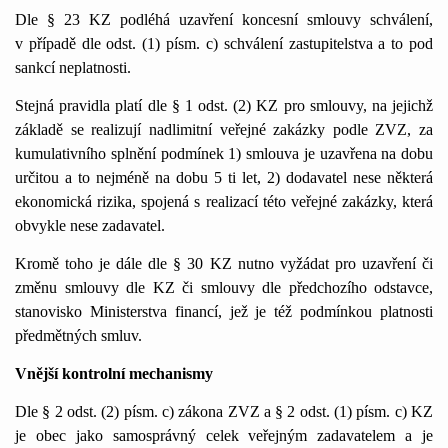
Dle § 23 KZ podléhá uzavření koncesní smlouvy schválení,
v případě dle odst. (1) písm. c) schválení zastupitelstva a to pod
sankcí neplatnosti.
Stejná pravidla platí dle § 1 odst. (2) KZ pro smlouvy, na jejichž
základě se realizují nadlimitní veřejné zakázky podle ZVZ, za
kumulativního splnění podmínek 1) smlouva je uzavřena na dobu
určitou a to nejméně na dobu 5 ti let, 2) dodavatel nese některá
ekonomická rizika, spojená s realizací této veřejné zakázky, která
obvykle nese zadavatel.
Kromě toho je dále dle § 30 KZ nutno vyžádat pro uzavření či
změnu smlouvy dle KZ či smlouvy dle předchozího odstavce,
stanovisko Ministerstva financí, jež je též podmínkou platnosti
předmětných smluv.
Vnější kontrolní mechanismy
Dle § 2 odst. (2) písm. c) zákona ZVZ a § 2 odst. (1) písm. c) KZ
je obec jako samosprávný celek veřejným zadavatelem a je