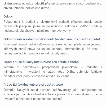
plném rozsahu, nelze odepřít přístup do policejního spisu, vedeného z
důvodu zranění nezletilého dítěte,...
Odpor
Pokud není k podání v elektronické podobě připojen podpis podle
zvláštních předpisů, jedná se po účinnosti zákona č. 298/2016 Sb. o
nedostatek obsahových náležitostí upravených v...
Odůvodnění soudního rozhodnutí (exkluzivně pro předplatitele)
Povinnost soudů řádně odůvodnit svá rozhodnutí představuje jeden z
klíčových prvků práva na soudní ochranu chráněného čl. 36 odst. 1
Listiny základních práv a svobod. Soudy mají...
Opomenuté důkazy (exkluzivně pro předplatitele)
Jedním z nezbytných předpokladů jakéhokoliv – řádného i
mimořádného – vydržení je držba věci. Držba zahrnuje faktické
ovládání věci (corpus possessionis) a současně...
Právo EU (exkluzivně pro předplatitele)
Odmítl-li Nejvyšší soud dovolání stěžovatelky jako nepřípustné ve
vztahu k její námitce ohledně aplikace práva EU s odůvodněním, že na
uvedené otázce není napadené rozhodnutí...