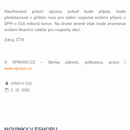
Navrhovaná právní úprava, pokud bude přijata, bude
představovat v příštím roce pro státní rozpočet snížení příjmů u
DPH o 516 milionů korun. Na druhé straně však bude znamenat
snížení finanční zátěže pro rozpočty obcí.
Zdroj. ČTK
© EPRAVO.CZ – Sbírka zákonů, judikatura, právo |
www.epravo.cz
redakce (sp)
3. 10. 2005
NOVINKY V ESHOPU