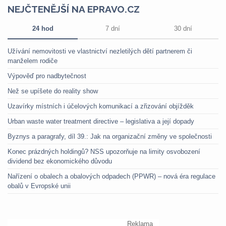
NEJČTENĚJŠÍ NA EPRAVO.CZ
24 hod
7 dní
30 dní
Užívání nemovitosti ve vlastnictví nezletilých dětí partnerem či
manželem rodiče
Výpověď pro nadbytečnost
Než se upíšete do reality show
Uzavírky místních i účelových komunikací a zřizování objížděk
Urban waste water treatment directive – legislativa a její dopady
Byznys a paragrafy, díl 39.: Jak na organizační změny ve společnosti
Konec prázdných holdingů? NSS upozorňuje na limity osvobození
dividend bez ekonomického důvodu
Nařízení o obalech a obalových odpadech (PPWR) – nová éra regulace
obalů v Evropské unii