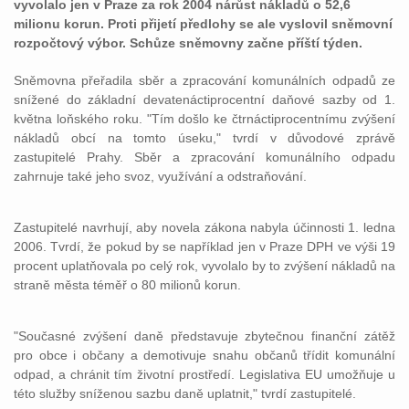
vyvolalo jen v Praze za rok 2004 nárůst nákladů o 52,6
milionu korun. Proti přijetí předlohy se ale vyslovil sněmovní
rozpočtový výbor. Schůze sněmovny začne příští týden.
Sněmovna přeřadila sběr a zpracování komunálních odpadů ze
snížené do základní devatenáctiprocentní daňové sazby od 1.
května loňského roku. "Tím došlo ke čtrnáctiprocentnímu zvýšení
nákladů obcí na tomto úseku," tvrdí v důvodové zprávě
zastupitelé Prahy. Sběr a zpracování komunálního odpadu
zahrnuje také jeho svoz, využívání a odstraňování.
Zastupitelé navrhují, aby novela zákona nabyla účinnosti 1. ledna
2006. Tvrdí, že pokud by se například jen v Praze DPH ve výši 19
procent uplatňovala po celý rok, vyvolalo by to zvýšení nákladů na
straně města téměř o 80 milionů korun.
"Současné zvýšení daně představuje zbytečnou finanční zátěž
pro obce i občany a demotivuje snahu občanů třídit komunální
odpad, a chránit tím životní prostředí. Legislativa EU umožňuje u
této služby sníženou sazbu daně uplatnit," tvrdí zastupitelé.