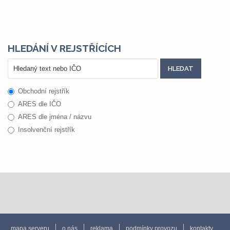
HLEDÁNÍ V REJSTŘÍCÍCH
Obchodní rejstřík
ARES dle IČO
ARES dle jména / názvu
Insolvenční rejstřík
mapa serveru
o nás
reklama
podmínky provozu
kontakty