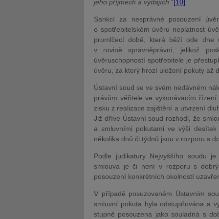
jeho příjmech a výdajích
.“
[10]
Sankcí za nesprávné posouzení úvěr
o spotřebitelském úvěru neplatnost úvěr
promlčecí době, která běží ode dne 
v rovině správněprávní, jelikož po
úvěruschopností spotřebitele je přestu
úvěru, za který hrozí uložení pokuty až 
Ústavní soud se ve svém nedávném nále
právům věřitele ve vykonávacím řízení 
zisku z realizace zajištění a utvrzení d
Již dříve Ústavní soud rozhodl, že sml
a smluvními pokutami ve výši desítek 
několika dnů či týdnů jsou v rozporu s d
Podle judikatury Nejvyššího soudu j
smlouva je či není v rozporu s dobrý
posouzení konkrétních okolností uzavře
V případě posuzovaném Ústavním soude
smluvní pokuta byla odstupňována a 
stupně posouzena jako souladná s dobr