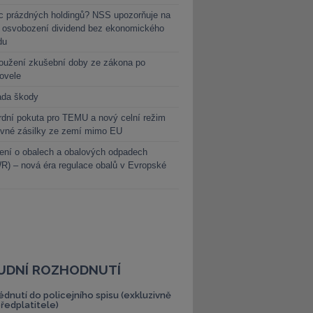
c prázdných holdingů? NSS upozorňuje na
y osvobození dividend bez ekonomického
du
oužení zkušební doby ze zákona po
novele
ada škody
dní pokuta pro TEMU a nový celní režim
evné zásilky ze zemí mimo EU
ení o obalech a obalových odpadech
) – nová éra regulace obalů v Evropské
UDNÍ ROZHODNUTÍ
édnutí do policejního spisu (exkluzivně
předplatitele)