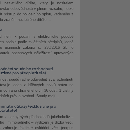
i nezletilého dítěte, který je nositelem
ovské odpovědnosti v plném rozsahu, nelze
ít přístup do policejního spisu, vedeného z
u zranění nezletilého dítěte,...
or
d není k podání v elektronické podobě
jen podpis podle zvláštních předpisů, jedná
o účinnosti zákona č. 298/2016 Sb. o
statek obsahových náležitostí upravených
odnění soudního rozhodnutí
luzivně pro předplatitele)
nost soudů řádně odůvodnit svá rozhodnutí
stavuje jeden z klíčových prvků práva na
í ochranu chráněného čl. 36 odst. 1 Listiny
dních práv a svobod. Soudy mají...
enuté důkazy (exkluzivně pro
platitele)
m z nezbytných předpokladů jakéhokoliv –
ho i mimořádného – vydržení je držba věci.
 zahrnuje faktické ovládání věci (corpus