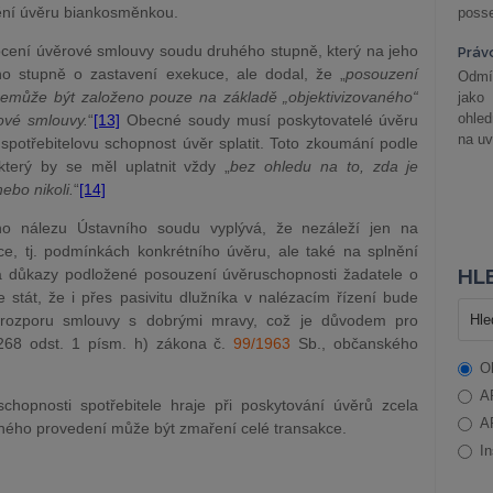
tění úvěru biankosměnkou.
posse
cení úvěrové smlouvy soudu druhého stupně, který na jeho
Práv
ho stupně o zastavení exekuce, ale dodal, že „
posouzení
Odmít
emůže být založeno pouze na základě „objektivizovaného“
jako
ohle
ové smlouvy.
“
[13]
Obecné soudy musí poskytovatelé úvěru
na uv
spotřebitelovu schopnost úvěr splatit. Toto zkoumání podle
který by se měl uplatnit vždy „
bez ohledu na to, zda je
ebo nikoli.
“
[14]
ho nálezu Ústavního soudu vyplývá, že nezáleží jen na
 tj. podmínkách konkrétního úvěru, ale také na splnění
HLE
a důkazy podložené posouzení úvěruschopnosti žadatele o
stát, že i přes pasivitu dlužníka v nalézacím řízení bude
 rozporu smlouvy s dobrými mravy, což je důvodem pro
268 odst. 1 písm. h) zákona č.
99/1963
Sb., občanského
O
A
hopnosti spotřebitele hraje při poskytování úvěrů zcela
A
adného provedení může být zmaření celé transakce.
In