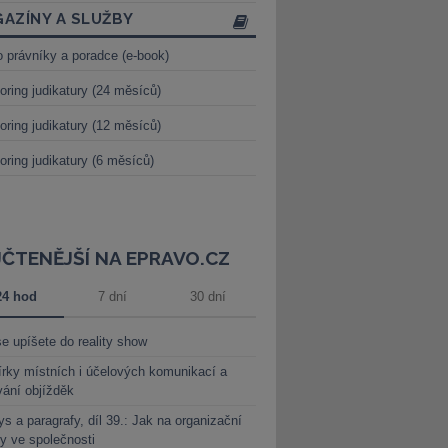
AZÍNY A SLUŽBY
o právníky a poradce (e-book)
oring judikatury (24 měsíců)
oring judikatury (12 měsíců)
oring judikatury (6 měsíců)
JČTENĚJŠÍ NA EPRAVO.CZ
24 hod
7 dní
30 dní
e upíšete do reality show
rky místních i účelových komunikací a
vání objížděk
s a paragrafy, díl 39.: Jak na organizační
y ve společnosti