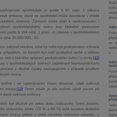
Rodič
rodič
uschopnosti spotřebitele je podle § 87 odst. 1 zákona
odepř
ové smlouvy, které se spotřebitel může dovolávat v tříleté
důvod
uzavření smlouvy. Zároveň může dojít k sankcionování i
skytnutí spotřebitelského úvěru bez řádného posouzení
Odp
pkem podle § 154 odst. 1 písm. e) zákona o spotřebitelském
Poku
do výše 20.000.000,- Kč.
připo
se p
zu zabýval otázkou, zdali by měla být poskytována ochrana
nedo
v případech, ve kterých byl úvěr poskytnut spíše s vidinou
v...
luhu, než z řádného splacení poskytnutého úvěru i s úroky.
[11]
Odův
ouvy o spotřebitelských úvěrech zajištěných biankosměnkami
(exk
procent z dlužné částky nastupujícími v případě prodlení
Povin
obrými mravy.
před
soudn
e možné i ve vykonávacím řízení zkoumat, zdali úvěrová
zákla
mi mravy.
[12]
Tento závěr je ale možné učinit pouze při
ní dané úvěrové smlouvy.
Opom
před
m byl dlužník po celou dobu nalézacího řízení pasivní,
Jední
výše smluvního úroku (72 % a 98 %) byla soudem druhého
řádné
ými mravy, jelikož v sobě odrážela rizikovost závazku, u
Držba