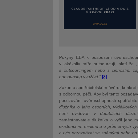
Pokyny EBA k posouzení úvěruschopnos
v jakékoliv míře outsourcují, platí že
s outsourcingem nebo s činnostmi zaji
outsourcing využívá.“
[8]
Zákon o spotřebitelském úvěru, konkrétn
s odbornou péčí. Aby byl tento požadav
posuzování úvěruschopnosti spotřebite
dlužníka o jeho osobních, výdělkovýc
není evidován v databázích dlužní
zaměstnavatele dlužníka o výši jeho m
existenčním minimu a o průměrných výda
a tyto porovnávat se známými nebo od s