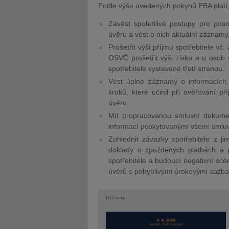
Podle výše uvedených pokynů EBA platí,
Zavést spolehlivé postupy pro poso
úvěru a vést o nich aktuální záznamy
Prošetřit výši příjmu spotřebitele vč.
OSVČ prošetřit výši zisku a u osob 
spotřebitele vystavené třetí stranou.
Vést úplné záznamy o informacích,
kroků, které učinil při ověřování p
úvěru.
Mít propracovanou smluvní dokumen
informací poskytovanými všemi smluvní
Zohlednit závazky spotřebitele z ji
doklady o zpožděných platbách a př
spotřebitele a budoucí negativní sc
úvěrů s pohyblivými úrokovými sazbam
Reklama