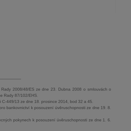
_________
 Rady 2008/48/ES ze dne 23. Dubna 2008 o smlouvách o
ice Rady 87/102/EHS.
C-449/13 ze dne 18. prosince 2014, bod 32 a 45.
o bankovnictví k posouzení úvěruschopnosti ze dne 19. 8.
ecných pokynech k posouzení úvěruschopnosti ze dne 1. 6.