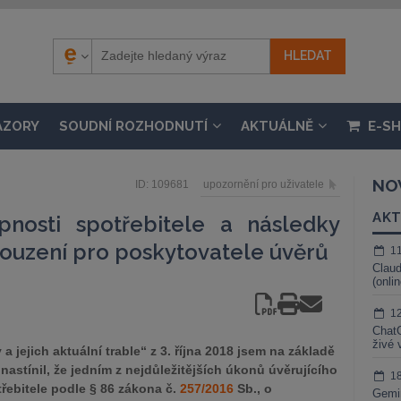
ÁZORY
SOUDNÍ ROZHODNUTÍ
AKTUÁLNĚ
E-S
NO
ID: 109681
upozornění pro uživatele
AKT
pnosti spotřebitele a následky
ouzení pro poskytovatele úvěrů
1
Claud
(onli
1
ChatG
živé 
 jejich aktuální trable“ z 3. října 2018 jsem na základě
nastínil, že jedním z nejdůležitějších úkonů úvěrujícího
1
řebitele podle § 86 zákona č.
257/2016
Sb., o
Gemin