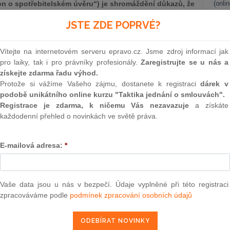
on o spotřebitelském úvěru“) je shromáždění důkazů, že
(onli
edeno řádně. [1] V tomto článku se nejprve detailně
2
JSTE ZDE POPRVÉ?
ní úvěruschopnosti spotřebitele a následně čtenáře
Prakt
stat, pokud toto posuzování nebude úvěrujícím
smluv
.
Vítejte na internetovém serveru epravo.cz. Jsme zdroj informací jak
0
pro laiky, tak i pro právníky profesionály.
Zaregistrujte se u nás a
řebitelském úvěru je transpozičním zákonem směrnice
Prakt
získejte zdarma řadu výhod.
judik
m úvěru, tzv. Consumer Credit Directive (dále jen „
CCD
“) a
Protože si vážíme Vašeho zájmu, dostanete k registraci
dárek v
třebitelském úvěru na nemovitosti určené k bydlení, tzv.
podobě unikátního online kurzu "Taktika jednání o smlouvách".
D
“).
[2]
ONL
Registrace je zdarma, k ničemu Vás nezavazuje
a získáte
každodenní přehled o novinkách ve světě práva.
Vnos
valor
soud
E-mailová adresa:
*
Výpo
neom
Nová 
Vaše data jsou u nás v bezpečí. Údaje vyplněné při této registraci
zpracováváme podle
podmínek zpracování osobních údajů
epravo.cz?
Změn
energ
a jako dárek Vám zašleme aktuální online kurz na využití
Čern