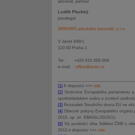
advokát, partner
Luděk Plachký
,
paralegal
ARROWS advokátní kancelář, s.r.o.
V Jámě 699/1
110 00 Praha 1
Tel.: +420 910 058 058
e-mail:
office@arws.cz
________________________________
[1]
K dispozici >>>
zde
.
[2]
Směrnice Evropského parlamentu a
spotřebitelském úvěru o zrušení směrn
[3]
Rozsudek Soudního dvora EU ve věci 
[4]
Obecné pokyny Evropského orgánu pr
2015, sp. zn. EBA/GL/2015/11.
[5]
Viz poslední věta Sdělení ČNB o ob
2015 k dispozici >>>
zde
.