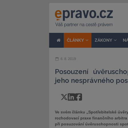
ČLÁNKY
ZÁKONY
N
6. 8. 2019
Posouzení úvěruscho
jeho nesprávného pos
Ve svém článku „Spotřebitelské úvěry a
rozhodovací praxe finančního arbitra 
při posuzování úvěruschopnosti spot