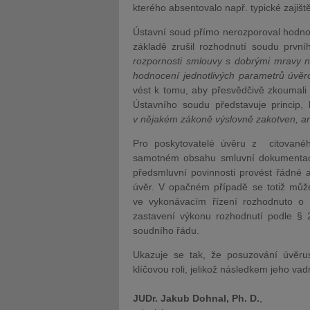
kterého absentovalo např. typické zajiš
Ústavní soud přímo nerozporoval hodno
základě zrušil rozhodnutí soudu první
rozpornosti smlouvy s dobrými mravy n
hodnocení jednotlivých parametrů úvěr
vést k tomu, aby přesvědčivě zkoumali 
Ústavního soudu představuje princip, 
v nějakém zákoně výslovně zakotven, an
Pro poskytovatelé úvěru z citované
samotném obsahu smluvní dokumentace,
předsmluvní povinnosti provést řádné 
úvěr. V opačném případě se totiž může 
ve vykonávacím řízení rozhodnuto o
zastavení výkonu rozhodnutí podle § 
soudního řádu.
Ukazuje se tak, že posuzování úvěrusc
klíčovou roli, jelikož následkem jeho v
JUDr. Jakub Dohnal, Ph. D.
,