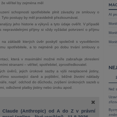
 že věřitel by zejména měl
MAG
uzení schopnosti spotřebitele plnit závazky ze smlouvy o
AI pr
. Tyto postupy by měl pravidelně přezkoumávat.
Monit
 analýzy jeho historie a výkyvů a tyto údaje ověřit. V případě
s nepravidelnými příjmy si vždy vyžádat potvrzení o příjmu
Monit
 na základě kterých úvěr poskytl společně s vysvětlením
Monit
říjmu spotřebitele, a to nejméně po dobu trvání smlouvy o
taci, která v maximální možné míře zabraňuje zkreslení
mi stranami – věřitel, spotřebitel, zprostředkovatel.
NE
ných úvěrů, jejich úrokové sazby a výši nesplacené jistiny,
ímo související daně a pojištění, běžné životní náklady
énáře, např. odchod do důchodu, zvýšení úrokových sazeb u
i, odložené platby jistiny nebo úroku apod.
Než s
Uzaví
zřizo
Byzny
Claude (Anthropic) od A do Z v právní
změn