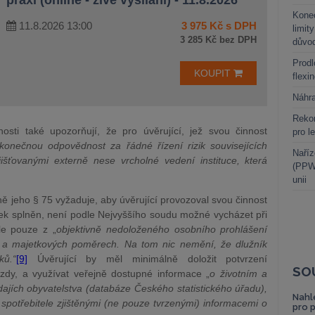
praxi (online - živé vysílání) - 11.8.2026
Kone
11.8.2026 13:00
3 975 Kč s DPH
limit
3 285 Kč bez DPH
důvo
Prodl
KOUPIT
flexi
Náhr
Rekor
ti také upozorňují, že pro úvěrující, jež svou činnost
pro l
„konečnou odpovědnost za řádné řízení rizik souvisejících
Naříz
šťovanými externě nese vrcholné vedení instituce, která
(PPWR
unii
ě jeho § 75 vyžaduje, aby úvěrující provozoval svou činnost
ek splněn, není podle Nejvyššího soudu možné vycházet při
le pouze z „
objektivně nedoloženého osobního prohlášení
h a majetkových poměrech. Na tom nic nemění, že dlužník
ků.“
[9]
Úvěrující by měl minimálně doložit potvrzení
SO
zdy, a využívat veřejně dostupné informace „
o životním a
jích obyvatelstva (databáze Českého statistického úřadu),
Nahl
potřebitele zjištěnými (ne pouze tvrzenými) informacemi o
pro 