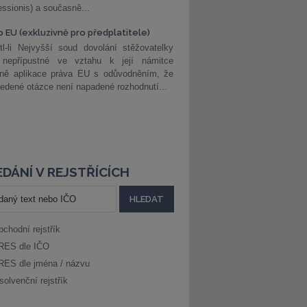
ssionis) a současně...
o EU (exkluzivně pro předplatitele)
l-li Nejvyšší soud dovolání stěžovatelky
 nepřípustné ve vztahu k její námitce
dně aplikace práva EU s odůvodněním, že
edené otázce není napadené rozhodnutí...
DÁNÍ V REJSTŘÍCÍCH
bchodní rejstřík
RES dle IČO
RES dle jména / názvu
solvenční rejstřík