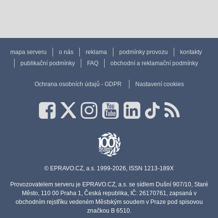
mapa serveru
o nás
reklama
podmínky provozu
kontakty
publikační podmínky
FAQ
obchodní a reklamační podmínky
Ochrana osobních údajů - GDPR
Nastavení cookies
© EPRAVO.CZ, a.s. 1999-2026, ISSN 1213-189X
Provozovatelem serveru je EPRAVO.CZ, a.s. se sídlem Dušní 907/10, Staré
Město, 110 00 Praha 1, Česká republika, IČ: 26170761, zapsaná v
obchodním rejstříku vedeném Městským soudem v Praze pod spisovou
značkou B 6510.