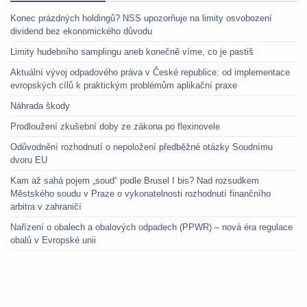
Konec prázdných holdingů? NSS upozorňuje na limity osvobození
dividend bez ekonomického důvodu
Limity hudebního samplingu aneb konečně víme, co je pastiš
Aktuální vývoj odpadového práva v České republice: od implementace
evropských cílů k praktickým problémům aplikační praxe
Náhrada škody
Prodloužení zkušební doby ze zákona po flexinovele
Odůvodnění rozhodnutí o nepoložení předběžné otázky Soudnímu
dvoru EU
Kam až sahá pojem „soud“ podle Brusel I bis? Nad rozsudkem
Městského soudu v Praze o vykonatelnosti rozhodnutí finančního
arbitra v zahraničí
Nařízení o obalech a obalových odpadech (PPWR) – nová éra regulace
obalů v Evropské unii