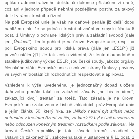
optikou administrativního deliktu či dokonce příslušenství daně,
což ani v jednom případě nebrání pozdějšímu postihu za takový
delikt v rámci trestního řízení.
Na poli Evropské unie je však na daňové penále již delší dobu
nahlíženo tak, že se jedná o trestní obvinění ve smyslu článku 6
odst. 1 Úmluvy o ochraně lidských práv a základní svobod (dále
jen „
Úmluva
“). Tento pohled je na úrovni Evropské unie, resp. na
poli Evropského soudu pro lidská práva (dále jen „
ESLP
“) již
pevně ustálený[1]. Je tak zcela evidentní, že tento dlouhodobě a
stabilně judikovaný výklad ESLP, jsou české soudy, jakožto orgány
členského státu Evropské unie a smluvní strany Úmluvy, povinny
ve svých vnitrostátních rozhodnutích respektovat a aplikovat.
Vzhledem k výše uvedenému je jednoznačný dopad uložení
daňového penále také na založení zásady „ne bis in idem“,
zakazující dvojí trestání za totéž. Tato zásada je na úrovni
Evropské unie zakotvena v Listině základních práv Evropské unie
a jejím článku 50, který říká, že „
Nikdo nesmí být stíhán nebo
potrestán v trestním řízení za čin, za který již byl v Unii osvobozen
nebo odsouzen konečným trestním rozsudkem podle zákona
“. Na
úrovni České republiky je tato zásada kromě zrcadlení v
Ústavních zákonech[2], zakotvena také v ustanovení § 11 odst. 1