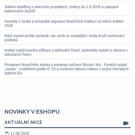
Sdílení elektřiny v obecních projektech, změny po 1.8.2026 a zapojení
bateriových úložišť
Novinky z české a evropské regulace finančních institucí za měsíc květen
2026
Když model počítá správně, ale závěr je zavádějící: limity AI při oceňování
podniků
Institut zajišťovacího příkazu v daňovém řízení: podmínky vydání a obrana v
odvolacím řízení
Postavení finančního arbitra v kontextu nařízení Brusel I bis - Funkční pojetí
„soudu“, osvědčení podle čl. 53 a možnost výkonu nálezu v jiných členských
státech EU
NOVINKY V ESHOPU
AKTUÁLNÍ AKCE
11.08.2026