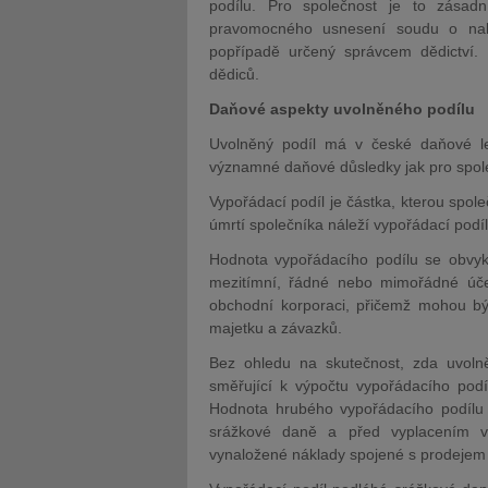
podílu. Pro společnost je to zásad
pravomocného usnesení soudu o nabyt
popřípadě určený správcem dědictví.
dědiců.
Daňové aspekty uvolněného podílu
Uvolněný podíl má v české daňové leg
významné daňové důsledky jak pro spole
Vypořádací podíl je částka, kterou spole
úmrtí společníka náleží vypořádací pod
Hodnota vypořádacího podílu se obvykle
mezitímní, řádné nebo mimořádné účet
obchodní korporaci, přičemž mohou být
majetku a závazků.
Bez ohledu na skutečnost, zda uvolněn
směřující k výpočtu vypořádacího podí
Hodnota hrubého vypořádacího podílu b
srážkové daně a před vyplacením vy
vynaložené nákl
ady spojené s prodejem 