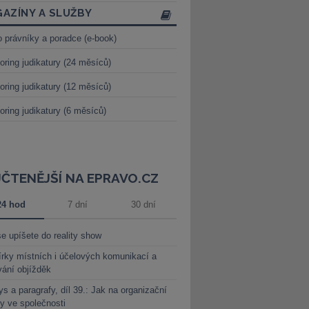
AZÍNY A SLUŽBY
o právníky a poradce (e-book)
oring judikatury (24 měsíců)
oring judikatury (12 měsíců)
oring judikatury (6 měsíců)
JČTENĚJŠÍ NA EPRAVO.CZ
24 hod
7 dní
30 dní
e upíšete do reality show
rky místních i účelových komunikací a
vání objížděk
s a paragrafy, díl 39.: Jak na organizační
y ve společnosti