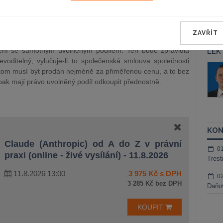
[6]
Způsob určení výše vypořádacího podílu přitom může být
vě společnosti. Dle převažujících názorů může společenská
spojeno právo na vypořádací podíl vůbec.
[7]
ZAVŘÍT
nikají společnosti vedle povinnosti uhrazení vypořádacího
žení se samotným uvolněným podílem. Ten bude zpravidla
LEK
voditelný, vylučuje-li to společenská smlouva společnosti
áš Sokol
JUDr. Martin Maisner, Ph.D.,
itom musí být prodán nejméně za přiměřenou cenu, a to bez
MCIArb
ktora
pak mají právo uvolněný podíl odkoupit přednostně.
Kurzy lektora
KON
Claude (Anthropic) od A do Z v právní
0
praxi (online - živé vysílání) - 11.8.2026
Trest
11.8.2026 13:00
3 975 Kč s DPH
0
3 285 Kč bez DPH
Daňov
KOUPIT