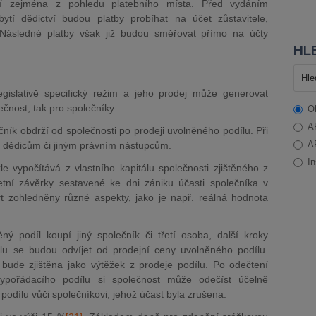
ní zejména z pohledu platebního místa. Před vydáním
í dědictví budou platby probíhat na účet zůstavitele,
 Následné platby však již budou směřovat přímo na účty
HLE
islativě specifický režim a jeho prodej může generovat
čnost, tak pro společníky.
O
A
čník obdrží od společnosti po prodeji uvolněného podílu. Při
A
íl dědicům či jiným právním nástupcům.
In
 vypočítává z vlastního kapitálu společnosti zjištěného z
ní závěrky sestavené ke dni zániku účasti společníka v
 zohledněny různé aspekty, jako je např. reálná hodnota
ý podíl koupí jiný společník či třetí osoba, další kroky
lu se budou odvíjet od prodejní ceny uvolněného podílu.
ude zjištěna jako výtěžek z prodeje podílu. Po odečtení
pořádacího podílu si společnost může odečíst účelně
podílu vůči společníkovi, jehož účast byla zrušena.