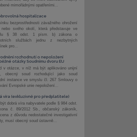
obené mimořádnými opatřeními...
brovolná hospitalizace
ínku bezprostřednosti závažného ohrožení
 nebo svého okolí, která představuje ve
lu § 38 odst. 1 písm. b) zákona o
votních službách jednu z nezbytných
nek pro...
odnění rozhodnutí o nepoložení
běžné otázky Soudnímu dvoru EU
 v otázce, v níž má být aplikováno unijní
o, obecný soud rozhodující jako soud
dní instance ve smyslu čl. 267 Smlouvy o
vání Evropské unie nepoložení...
 víra (exkluzivně pro předplatitele)
 být dobrá víra nabyvatele podle § 984 odst.
kona č. 89/2012 Sb., občanský zákoník,
cena z důvodu nedostatečné investigativní
ity, musí obecný soud ústavně...