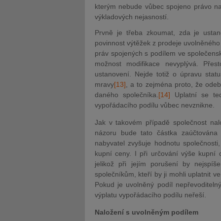
kterým nebude vůbec spojeno právo na
výkladových nejasností.
Prvně je třeba zkoumat, zda je usta
povinnost výtěžek z prodeje uvolněného 
práv spojených s podílem ve společensk
možnost modifikace nevyplývá. Přes
ustanovení. Nejde totiž o úpravu stat
mravy
[13]
, a to zejména proto, že ode
daného společníka.
[14]
Uplatní se te
vypořádacího podílu vůbec nevznikne.
Jak v takovém případě společnost nal
názoru bude tato částka zaúčtována p
nabyvatel zvyšuje hodnotu společnosti, 
kupní ceny. I při určování výše kupní
jelikož při jejím porušení by nejspíš
společníkům, kteří by ji mohli uplatnit 
Pokud je uvolněný podíl nepřevoditeln
výplatu vypořádacího podílu neřeší.
Naložení s uvolněným podílem