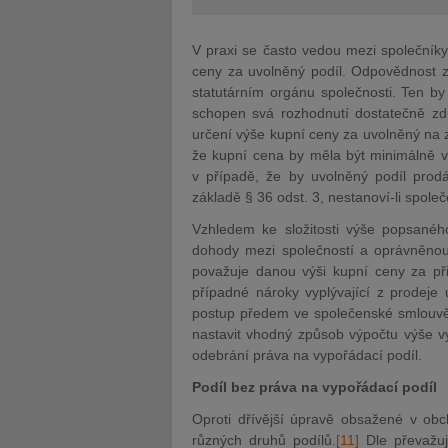
V praxi se často vedou mezi společník
ceny za uvolněný podíl. Odpovědnost z
statutárním orgánu společnosti. Ten by
schopen svá rozhodnutí dostatečně zdů
určení výše kupní ceny za uvolněný na 
že kupní cena by měla být minimálně ve
v případě, že by uvolněný podíl prod
základě § 36 odst. 3, nestanoví-li spol
Vzhledem ke složitosti výše popsaného
dohody mezi společností a oprávněno
považuje danou výši kupní ceny za při
případné nároky vyplývající z prodeje
postup předem ve společenské smlouvě. V
nastavit vhodný způsob výpočtu výše v
odebrání práva na vypořádací podíl.
Podíl bez práva na vypořádací podíl
Oproti dřívější úpravě obsažené v ob
různých druhů podílů.
[11]
Dle převažují