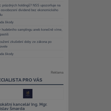
c prázdných holdingů? NSS upozorňuje na
y osvobození dividend bez ekonomického
du
ada škody
y hudebního samplingu aneb konečně víme,
 pastiš
oužení zkušební doby ze zákona po
novele
ada škody