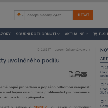
ÁZORY
SOUDNÍ ROZHODNUTÍ
AKTUÁLNĚ
E-S
NO
ID: 118147
upozornění pro uživatele
AKT
kty uvolněného podílu
1
Claud
(onli
1
měrně hojně probádáno a popsáno odbornou veřejností,
ChatG
me s některými více či méně problematickými právními a
živé 
zaměříme v tomto příspěvku.
1
Gemin
nalézt v zákoně č.
90/2012
Sb., zákon o obchodních