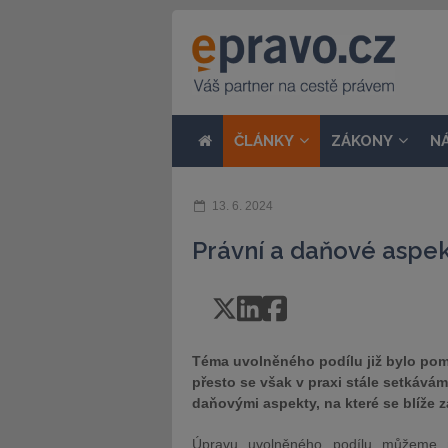
ČLÁNKY
ZÁKONY
N
13. 6. 2024
Právní a daňové aspe
Téma uvolněného podílu již bylo po
přesto se však v praxi stále setkává
daňovými aspekty, na které se blíže 
Úpravu uvolněného podílu můžeme 