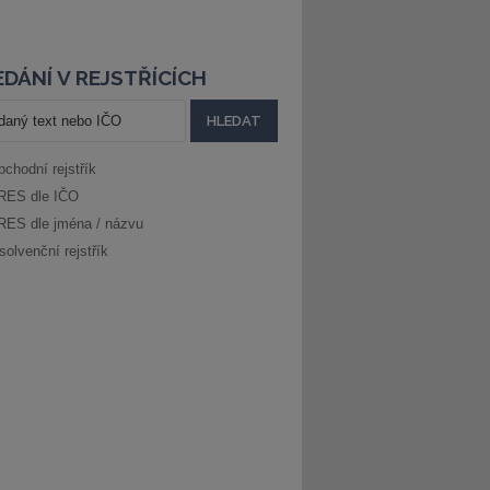
DÁNÍ V REJSTŘÍCÍCH
bchodní rejstřík
RES dle IČO
RES dle jména / názvu
solvenční rejstřík