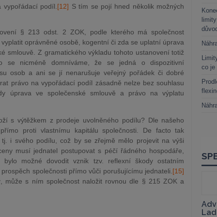
 vypořádací podíl.
[12]
S tím se pojí hned několik možných
Kone
limit
důvo
novení § 213 odst. 2 ZOK, podle kterého má společnost
vyplatit oprávněné osobě, kogentní či zda se uplatní úprava
Náhr
é smlouvě. Z gramatického výkladu tohoto ustanovení totiž
Limit
to se nicméně domníváme, že se jedná o dispozitivní
co je
usu osob a ani se jí nenarušuje veřejný pořádek či dobré
Prodl
brat právo na vypořádací podíl zásadně nelze bez souhlasu
flexi
dy úprava ve společenské smlouvě a právo na výplatu
Náhr
oží s výtěžkem z prodeje uvolněného podílu? Dle našeho
římo proti vlastnímu kapitálu společnosti. De facto tak
tj. i svého podílu, což by se zřejmě mělo projevit na výši
 ceny musí jednatel postupovat s péčí řádného hospodáře,
e bylo možné dovodit vznik tzv. reflexní škody ostatním
ve prospěch společnosti přímo vůči porušujícímu jednateli.
[15]
ý, může s ním společnost naložit rovnou dle § 215 ZOK a