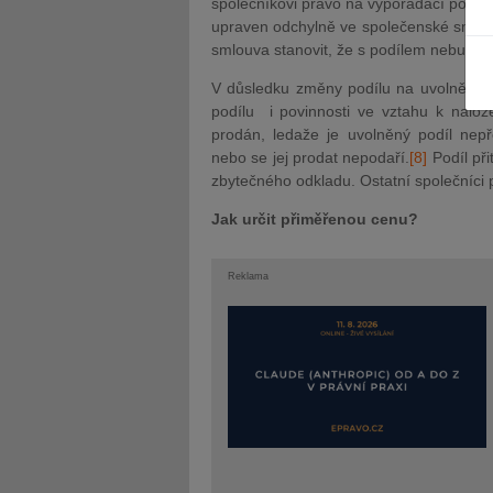
společníkovi právo na vypořádací podíl.
upraven odchylně ve společenské smlou
smlouva stanovit, že s podílem nebude 
V důsledku změny podílu na uvolněný vz
podílu i povinnosti ve vztahu k nalo
prodán, ledaže je uvolněný podíl nepře
JUDr. Tomáš Nielsen
JUDr. Tom
nebo se jej prodat nepodaří.
[8]
Podíl př
Kurzy lektora
Kurzy le
zbytečného odkladu. Ostatní společníci 
Jak určit přiměřenou cenu?
Reklama