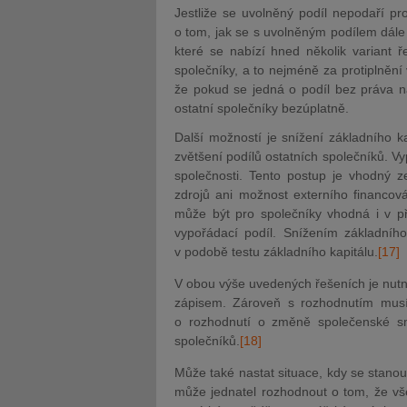
Jestliže se uvolněný podíl nepodaří pr
o tom, jak se s uvolněným podílem dále
které se nabízí hned několik variant ř
společníky, a to nejméně za protiplnění
že pokud se jedná o podíl bez práva n
ostatní společníky bezúplatně.
Další možností je snížení základního ka
zvětšení podílů ostatních společníků. V
společnosti. Tento postup je vhodný ze
zdrojů ani možnost externího financová
může být pro společníky vhodná i v p
vypořádací podíl. Snížením základního
v podobě testu základního kapitálu.
[17]
V obou výše uvedených řešeních je nutn
zápisem. Zároveň s rozhodnutím musí s
o rozhodnutí o změně společenské sm
společníků.
[18]
Může také nastat situace, kdy se stano
může jednatel rozhodnout o tom, že vš