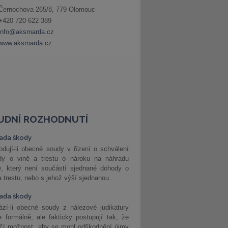
UDNÍ ROZHODNUTÍ
ada škody
dují-li obecné soudy v řízení o schválení
dy o vině a trestu o nároku na náhradu
y, který není součástí sjednané dohody o
a trestu, nebo s jehož výší sjednanou...
ada škody
zí-li obecné soudy z nálezové judikatury
 formálně, ale fakticky postupují tak, že
učí možnost, aby se mohl odškodnění újmy