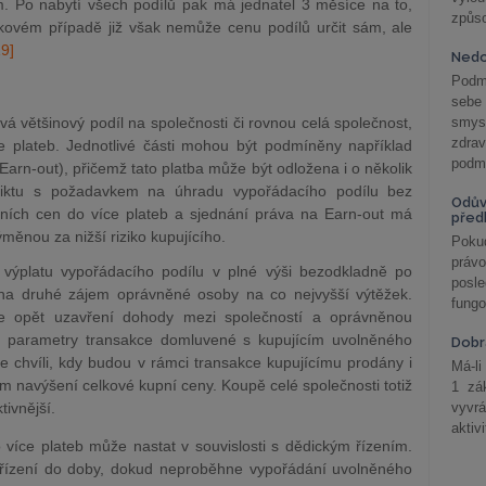
 Po nabytí všech podílů pak má jednatel 3 měsíce na to,
způs
akovém případě již však nemůže cenu podílů určit sám, ale
19]
Nedo
Podm
sebe
vá většinový podíl na společnost
i či rovnou celá společnost,
smys
zdra
ce plateb. Jednotlivé části mohou být podmíněny například
podmí
rn-out), přičemž tato platba může být odložena i o několik
liktu s požadavkem na úhradu vypořádacího podílu bez
Odův
ích cen do více plateb a sjednání práva na Earn-out má
před
ýměnou za nižší riziko kupujícího.
Pokud
práv
výplatu vypořádacího podílu v plné výši b
ezodkladně po
posle
 na druhé zájem oprávněné osoby na co nejvyšší výtěžek.
fungo
 opět uzavření dohody mezi společností a oprávněnou
ní parametry transakce domluvené s kupujícím uvolněného
Dobrá
 chvíli, kdy budou v rámci transakce kupujícímu prodány i
Má-li
em navýšení celkové kupní ceny. Koupě celé společnosti totiž
1 zá
tivnější.
vyvrá
aktiv
o více plateb může nastat v souvislosti s dědickým řízením.
é řízení do doby, dokud neproběhne vypořádání uvolněného