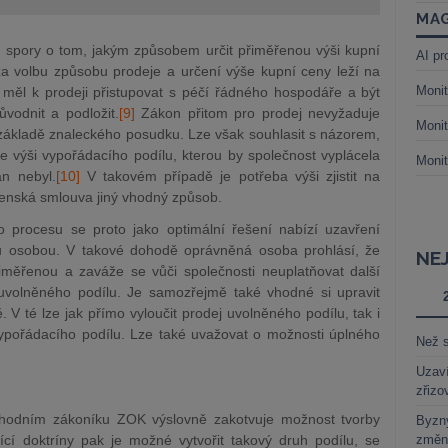
MAG
y spory o tom, jakým způsobem určit přiměřenou výši kupní
AI pr
a volbu způsobu prodeje a určení výše kupní ceny leží na
Monit
 měl k prodeji přistupovat s péčí řádného hospodáře a být
vodnit a podložit.
[9]
Zákon přitom pro prodej nevyžaduje
Monit
základě znaleckého posudku. Lze však souhlasit s názorem,
 výši vypořádacího podílu, kterou by společnost vyplácela
Monit
án nebyl.
[10]
V takovém případě je potřeba výši zjistit na
ečenská smlouva jiný vhodný způsob.
 procesu se proto jako optimální řešení nabízí uzavření
u osobou. V takové dohodě oprávněná osoba prohlásí, že
NE
měřenou a zaváže se vůči společnosti neuplatňovat další
 uvolněného podílu. Je samozřejmě také vhodné si upravit
 té lze jak přímo vyloučit prodej uvolněného podílu, tak i
ypořádacího podílu. Lze také uvažovat o možnosti úplného
Než s
Uzaví
zřizo
chodním zákoníku ZOK výslovně zakotvuje možnost tvorby
Byzny
cí doktríny pak je možné vytvořit takový druh podílu, se
změn