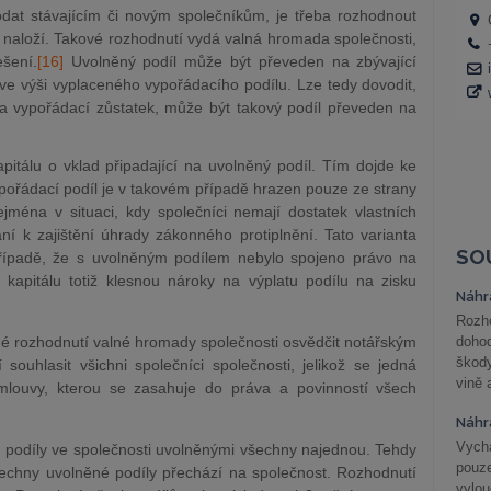
odat stávajícím či novým společníkům, je třeba rozhodnout
 naloží. Takové rozhodnutí vydá valná hromada společnosti,
ešení.
[16]
Uvolněný podíl může být převeden na zbývající
 ve výši vyplaceného vypořádacího podílu. Lze tedy dovodit,
a vypořádací zůstatek, může být takový podíl převeden na
pitálu o vklad připadající na uvolněný podíl. Tím dojde ke
ypořádací podíl je v takovém případě hrazen pouze ze strany
jména v situaci, kdy společníci nemají dostatek vlastních
ní k zajištění úhrady zákonného protiplnění. Tato varianta
SO
řípadě, že s uvolněným podílem nebylo spojeno právo na
 kapitálu totiž klesnou nároky na výplatu podílu na zisku
Náhr
Rozho
é rozhodnutí valné hromady společnosti osvědčit notářským
doho
škod
ouhlasit všichni společníci společnosti, jelikož se jedná
vině 
louvy, kterou se zasahuje do práva a povinností všech
Náhr
Vychá
u podíly ve společnosti uvolněnými všechny najednou. Tehdy
pouze
echny uvolněné podíly přechází na společnost. Rozhodnutí
vylo