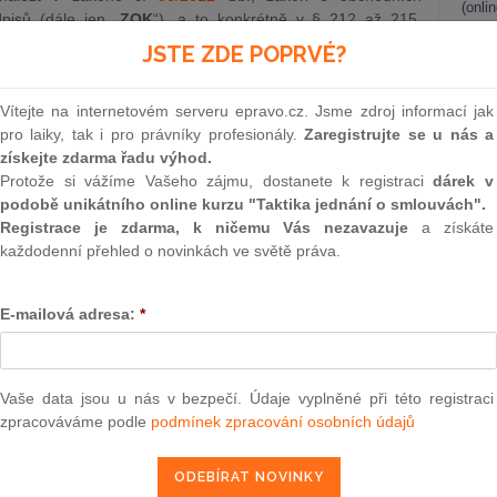
(onli
pisů (dále jen „
ZOK
“), a to konkrétně v § 212 až 215.
společníka, jehož účast zanikla bez právního zás
tupce.
[1]
2
JSTE ZDE POPRVÉ?
Prakt
smluv
Vítejte na internetovém serveru epravo.cz. Jsme zdroj informací jak
0
pro laiky, tak i pro právníky profesionály.
Zaregistrujte se u nás a
epravo.cz?
Prakt
získejte zdarma řadu výhod.
judik
a jako dárek Vám zašleme aktuální online kurz na využití
Protože si vážíme Vašeho zájmu, dostanete k registraci
dárek v
podobě unikátního online kurzu "Taktika jednání o smlouvách".
ONL
Registrace je zdarma, k ničemu Vás nezavazuje
a získáte
REGISTROVAT ZDE
každodenní přehled o novinkách ve světě práva.
Vnos
valor
soud
E-mailová adresa:
*
Výpo
 v případě úmrtí společníka za předpokladu, že společenská
neom
či pokud v rámci dědického řízení podíl nenabude žádný
něného podílu patří vystoupení společníka ze společnosti,
[2]
Nová 
Vaše data jsou u nás v bezpečí. Údaje vyplněné při této registraci
olvence společníka či exekuce na jeho majetek.
[4]
zpracováváme podle
podmínek zpracování osobních údajů
Změn
energ
ány i po jeho konverzi na uvolněný podíl s tím rozdílem, že
nelze vykonávat.
[5]
Uvolněním podílu následně vzniká
Čern