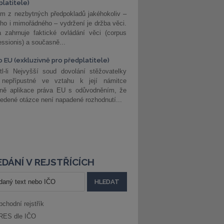
platitele)
m z nezbytných předpokladů jakéhokoliv –
ho i mimořádného – vydržení je držba věci.
 zahrnuje faktické ovládání věci (corpus
ssionis) a současně...
o EU (exkluzivně pro předplatitele)
l-li Nejvyšší soud dovolání stěžovatelky
 nepřípustné ve vztahu k její námitce
dně aplikace práva EU s odůvodněním, že
edené otázce není napadené rozhodnutí...
DÁNÍ V REJSTŘÍCÍCH
bchodní rejstřík
RES dle IČO