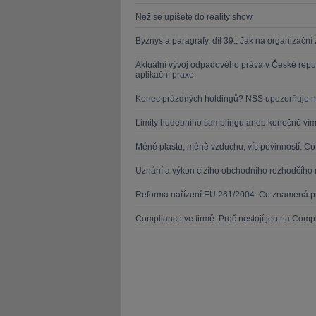
Než se upíšete do reality show
Byznys a paragrafy, díl 39.: Jak na organizačn
Aktuální vývoj odpadového práva v České repu
aplikační praxe
Konec prázdných holdingů? NSS upozorňuje n
Limity hudebního samplingu aneb konečně víme
Méně plastu, méně vzduchu, víc povinností. C
Uznání a výkon cizího obchodního rozhodčího 
Reforma nařízení EU 261/2004: Co znamená pr
Compliance ve firmě: Proč nestojí jen na Compl