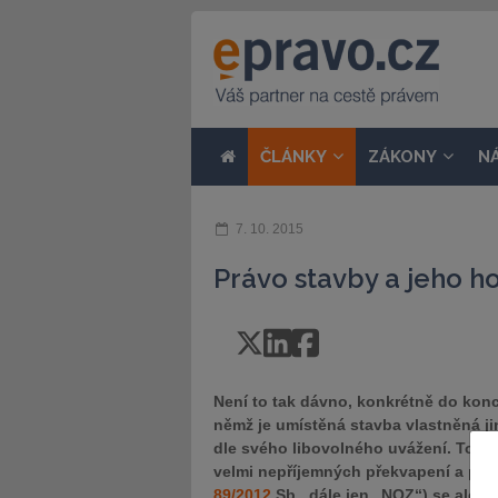
ČLÁNKY
ZÁKONY
N
7. 10. 2015
Právo stavby a jeho h
Není to tak dávno, konkrétně do konc
němž je umístěná stavba vlastněná 
dle svého libovolného uvážení. Toto 
velmi nepříjemných překvapení a pro
89/2012
Sb., dále jen „NOZ“) se ale d