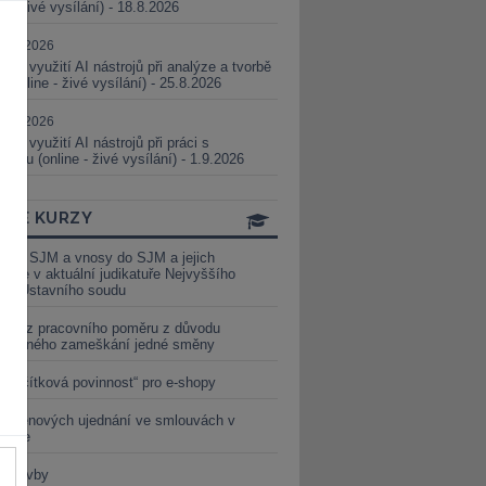
ne - živé vysílání) - 18.8.2026
5.08.2026
ické využití AI nástrojů při analýze a tvorbě
 (online - živé vysílání) - 25.8.2026
1.09.2026
ické využití AI nástrojů při práci s
aturou (online - živé vysílání) - 1.9.2026
INE KURZY
y ze SJM a vnosy do SJM a jejich
izace v aktuální judikatuře Nejvyššího
u a Ústavního soudu
věď z pracovního poměru z důvodu
luveného zameškání jedné směny
„tlačítková povinnost“ pro e-shopy
a cenových ujednání ve smlouvách v
etice
é stavby