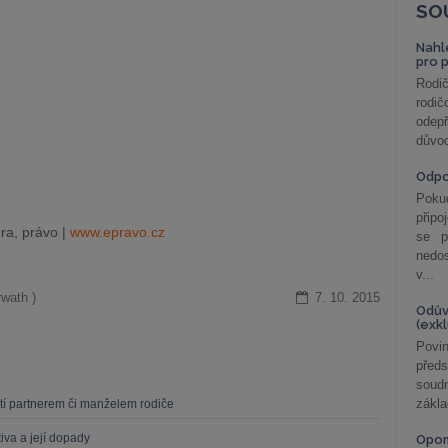
SO
Nahl
pro 
Rodič
rodič
odepř
důvod
Odp
Poku
připo
ra, právo |
www.epravo.cz
se p
nedo
v...
wath )
7. 10. 2015
Odův
(exk
Povin
před
soudn
zákla
dětí partnerem či manželem rodiče
iva a její dopady
Opom