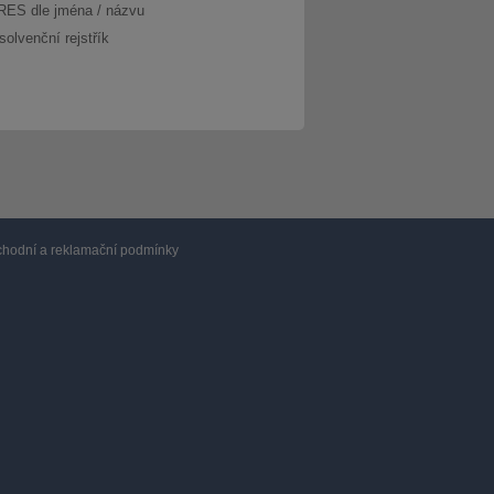
RES dle jména / názvu
solvenční rejstřík
hodní a reklamační podmínky