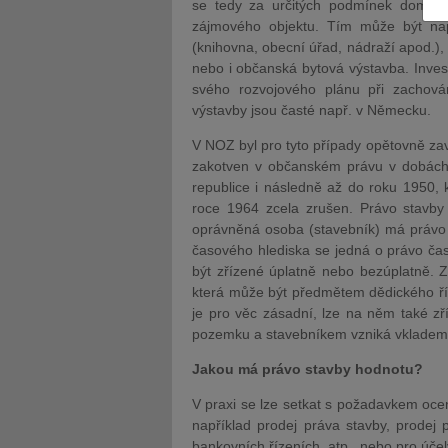
se tedy za určitých podmínek domluv
zájmového objektu. Tím může být nap
(knihovna, obecní úřad, nádraží apod.), 
nebo i občanská bytová výstavba. Invest
svého rozvojového plánu při zachová
výstavby jsou časté např. v Německu.
JUDr. Tomáš Nielsen
JUDr. Tom
V NOZ byl pro tyto případy opětovně zave
Kurzy lektora
Kurzy le
zakotven v občanském právu v dobách
republice i následně až do roku 1950,
roce 1964 zcela zrušen. Právo stavby
oprávněná osoba (stavebník) má právo
časového hlediska se jedná o právo ča
být zřízené úplatně nebo bezúplatně. Z
která může být předmětem dědického ří
je pro věc zásadní, lze na něm také zř
pozemku a stavebníkem vzniká vkladem z
Jakou má právo stavby hodnotu?
V praxi se lze setkat s požadavkem ocen
například prodej práva stavby, prodej 
bankovních řízeních, atp., nebo pro úče