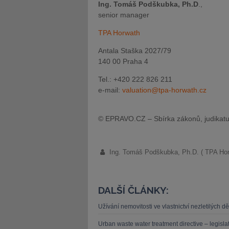
Ing. Tomáš Podškubka, Ph.D
.,
senior manager
TPA Horwath
Antala Staška 2027/79
140 00 Praha 4
Tel.: +420 222 826 211
e-mail:
valuation@tpa-horwath.cz
© EPRAVO.CZ – Sbírka zákonů, judikatu
Ing. Tomáš Podškubka, Ph.D. ( TPA Hor
DALŠÍ ČLÁNKY:
Užívání nemovitosti ve vlastnictví nezletilých 
Urban waste water treatment directive – legislat