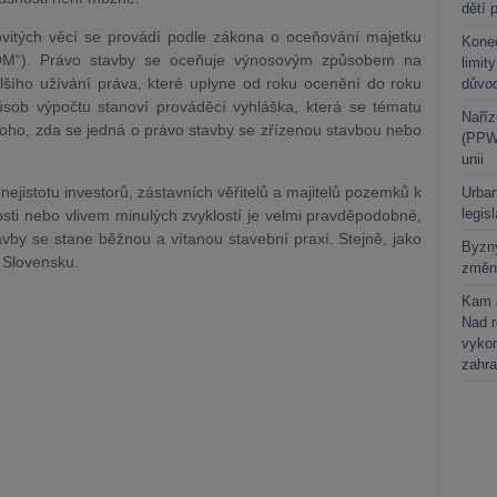
dětí 
vitých věcí se provádí podle zákona o oceňování majetku
Kone
OM“). Právo stavby se oceňuje výnosovým způsobem na
limit
lšího užívání práva, které uplyne od roku ocenění do roku
důvo
sob výpočtu stanoví prováděcí vyhláška, která se tématu
Naříz
 toho, zda se jedná o právo stavby se zřízenou stavbou nebo
(PPWR
unii
 nejistotu investorů, zástavních věřitelů a majitelů pozemků k
Urban
legis
losti nebo vlivem minulých zvyklostí je velmi pravděpodobné,
vby se stane běžnou a vítanou stavební praxí. Stejně, jako
Byzny
 Slovensku.
změn
Kam a
Nad 
vykon
zahra