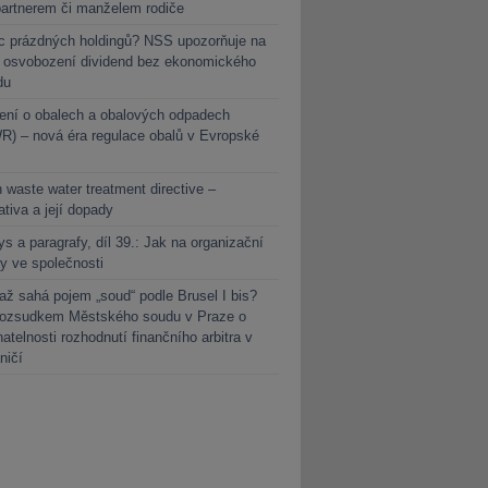
partnerem či manželem rodiče
c prázdných holdingů? NSS upozorňuje na
y osvobození dividend bez ekonomického
du
ení o obalech a obalových odpadech
) – nová éra regulace obalů v Evropské
 waste water treatment directive –
lativa a její dopady
s a paragrafy, díl 39.: Jak na organizační
y ve společnosti
ž sahá pojem „soud“ podle Brusel I bis?
rozsudkem Městského soudu v Praze o
atelnosti rozhodnutí finančního arbitra v
ničí