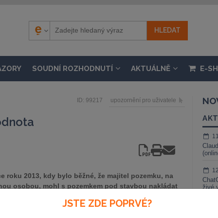
ÁZORY
SOUDNÍ ROZHODNUTÍ
AKTUÁLNĚ
E-S
NO
ID: 99217
upozornění pro uživatele
AKT
odnota
1
Claud
(onli
1
e roku 2013, kdy bylo běžné, že majitel pozemku, na
ChatG
jinou osobou, mohl s pozemkem pod stavbou nakládat
živé 
chování ovšem majiteli stavby přinášelo řadu často
JSTE ZDE POPRVÉ?
1
blémů. S přijetím nového občasného zákoníku (zákon č.
Gemin
o českého právního řádu vrátila zásada, podle které je