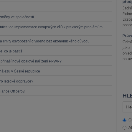
před
Jední
řádné
í změny ve společnosti
Držba
posse
blice: od implementace evropských cílů k praktickým problémům
Práv
a limity osvobození dividend bez ekonomického důvodu
Odmít
jako
, co je pastiš
ohle
na uv
o přináší nové obalové nařízení PPWR?
nálezu v České republice
o letecké dopravce?
iance Officerovi
HLE
O
A