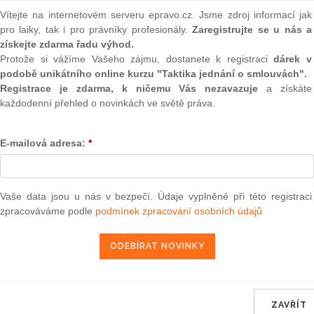
(onli
ak změnil pohled i na oddělené vlastnictví.
Vítejte na internetovém serveru epravo.cz. Jsme zdroj informací jak
pro laiky, tak i pro právníky profesionály.
Zaregistrujte se u nás a
2
Prakt
získejte zdarma řadu výhod.
smluv
Protože si vážíme Vašeho zájmu, dostanete k registraci
dárek v
podobě unikátního online kurzu "Taktika jednání o smlouvách".
0
Registrace je zdarma, k ničemu Vás nezavazuje
a získáte
Prakt
každodenní přehled o novinkách ve světě práva.
judik
ONL
E-mailová adresa:
*
Vnos
valor
tavbou prodat jiné osobě, aniž by o tom vlastník stavby na
soud
Vaše data jsou u nás v bezpečí. Údaje vyplněné při této registraci
ch vlastnictví nemovitostí ošetřeno automaticky vznikem
zpracováváme podle
podmínek zpracování osobních údajů
Výpo
už také nemohou vznikat nová oddělená vlastnictví.
neom
alizace stavby na cizím pozemku možná. Jedná se o situace,
 nebo nemůže výstavbu realizovat, nechce pozemek prodat a
Nová 
ýstavbu uskutečnit. Těch důvodů může být celá řada, od
Změn
h v případě obce a stavbě na obecním pozemku přes finanční
energ
majitel pozemku věnuje jiné činnosti a nemá zájem pozemek
et. Vlastník pozemku (v mnoha případech již zmiňovaná obec)
ZAVŘÍT
Čern