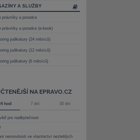
AZÍNY A SLUŽBY
o právníky a poradce
o právníky a poradce (e-book)
oring judikatury (24 měsíců)
oring judikatury (12 měsíců)
oring judikatury (6 měsíců)
JČTENĚJŠÍ NA EPRAVO.CZ
24 hod
7 dní
30 dní
věď pro nadbytečnost
r
ní nemovitosti ve vlastnictví nezletilých