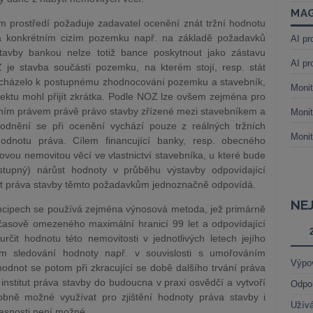
MAG
m prostředí požaduje zadavatel ocenění znát tržní hodnotu
na konkrétním cizím pozemku např. na základě požadavků
AI pr
stavby bankou nelze totiž bance poskytnout jako zástavu
AI pr
je stavba součástí pozemku, na kterém stojí, resp. stát
ocházelo k postupnému zhodnocování pozemku a stavebník,
Monit
rojektu mohl přijít zkrátka. Podle NOZ lze ovšem zejména pro
avním právem právě právo stavby zřízené mezi stavebníkem a
Monit
dnění se při ocenění vychází pouze z reálných tržních
Monit
odnotu práva. Cílem financující banky, resp. obecného
akovou nemovitou věcí ve vlastnictví stavebníka, u které bude
tupný) nárůst hodnoty v průběhu výstavby odpovídající
tut práva stavby těmto požadavkům jednoznačně odpovídá.
NE
incipech se používá zejména výnosová metoda, jež primárně
 časově omezeného maximální hranicí 99 let a odpovídající
určit hodnotu této nemovitosti v jednotlivých letech jejího
ném sledování hodnoty např. v souvislosti s umořováním
Výpo
odnot se potom při zkracující se době dalšího trvání práva
 institut práva stavby do budoucna v praxi osvědčí a vytvoří
Odpo
obně možné využívat pro zjištění hodnoty práva stavby i
Užívá
časnosti není možné.