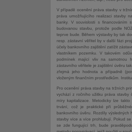
V případě ocenění práva stavby v tržní
práva umožňujícího realizaci stavby 
banky. V souvislosti s financováním 
budovanou stavbu, protože podle NOZ 
teprve bude. Během výstavby by tak d
resp. zástavní věřitel by v další fázi p
účely bankovního zajištění zatížit zást
vlastníkem pozemku. V takovém odůvo
podmínek mající vliv na samotnou h
zástavního věřitele je zajištění úvěru t
zřejmá jeho hodnota a případně (pos
vloženým finančním prostředkům. Insti
Pro ocenění práva stavby na tržních pr
vychází z ročního užitku práva stavby
míry kapitalizace. Metodicky lze takto 
trvání, což je praktické při průběž
bankovního úvěru. Rozdíly výsledných h
stavby více a více prohlubují. Pokud se
se zde fungující trh, bude pravděpod
metodu porovnávací, jejíž použití v sou