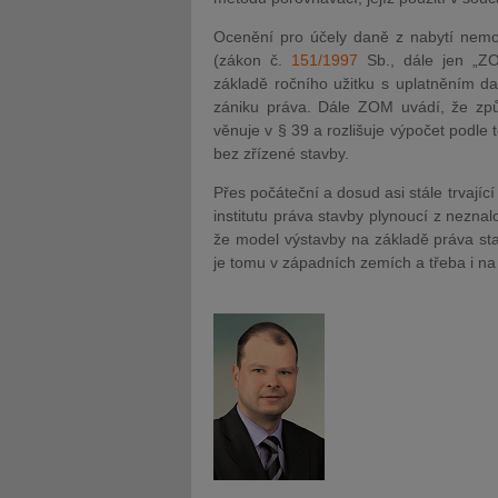
Ocenění pro účely daně z nabytí nemo
(zákon č.
151/1997
Sb., dále jen „Z
základě ročního užitku s uplatněním da
zániku práva. Dále ZOM uvádí, že způ
věnuje v § 39 a rozlišuje výpočet podle
bez zřízené stavby.
Přes počáteční a dosud asi stále trvající
institutu práva stavby plynoucí z nezna
že model výstavby na základě práva sta
je tomu v západních zemích a třeba i na