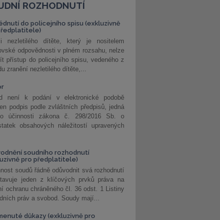
UDNÍ ROZHODNUTÍ
édnutí do policejního spisu (exkluzivně
předplatitele)
i nezletilého dítěte, který je nositelem
ovské odpovědnosti v plném rozsahu, nelze
ít přístup do policejního spisu, vedeného z
u zranění nezletilého dítěte,...
or
d není k podání v elektronické podobě
jen podpis podle zvláštních předpisů, jedná
o účinnosti zákona č. 298/2016 Sb. o
statek obsahových náležitostí upravených
odnění soudního rozhodnutí
luzivně pro předplatitele)
nost soudů řádně odůvodnit svá rozhodnutí
stavuje jeden z klíčových prvků práva na
í ochranu chráněného čl. 36 odst. 1 Listiny
dních práv a svobod. Soudy mají...
enuté důkazy (exkluzivně pro