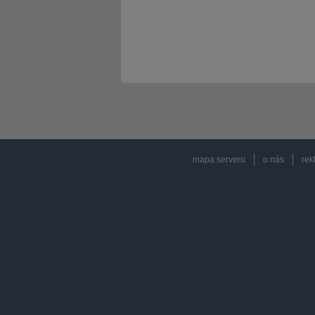
mapa serveru
o nás
rek