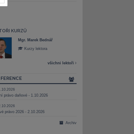
TOŘI KURZŮ
Mgr. Marek Bednář
Mgr. Veronika 
Kurzy lektora
Kurzy lektora
všichni lektoři
FERENCE
1.10.2026
ní právo daňové - 1.10.2026
2.10.2026
é právo 2026 - 2.10.2026
Archiv