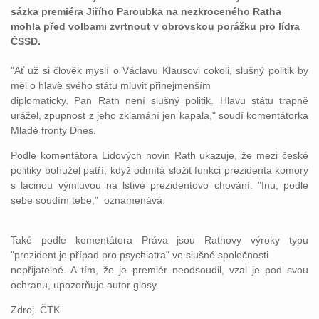
sázka premiéra Jiřího Paroubka na nezkroceného Ratha
mohla před volbami zvrtnout v obrovskou porážku pro lídra
ČSSD.
"Ať už si člověk myslí o Václavu Klausovi cokoli, slušný politik by
měl o hlavě svého státu mluvit přinejmenším
diplomaticky. Pan Rath není slušný politik. Hlavu státu trapně
urážel, zpupnost z jeho zklamání jen kapala," soudí komentátorka
Mladé fronty Dnes.
Podle komentátora Lidových novin Rath ukazuje, že mezi české
politiky bohužel patří, když odmítá složit funkci prezidenta komory
s lacinou výmluvou na lstivé prezidentovo chování. "Inu, podle
sebe soudím tebe," oznamenává.
Také podle komentátora Práva jsou Rathovy výroky typu
"prezident je případ pro psychiatra" ve slušné společnosti
nepřijatelné. A tím, že je premiér neodsoudil, vzal je pod svou
ochranu, upozorňuje autor glosy.
Zdroj. ČTK