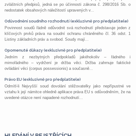
zvláštních předpisů, jedná se po účinnosti zákona č. 298/2016 Sb. o
nedostatek obsahových náležitostí upravených v...
Odůvodnění soudního rozhodnutí (exkluzivně pro předplatitele)
Povinnost soudů řádně odůvodnit svá rozhodnutí představuje jeden z
klíčových prvků práva na soudní ochranu chráněného čl. 36 odst. 1
Listiny základních práv a svobod. Soudy mají...
Opomenuté důkazy (exkluzivně pro předplatitele)
Jedním z nezbytných předpokladů jakéhokoliv – řádného i
mimořádného – vydržení je držba věci. Držba zahrnuje faktické
ovládání věci (corpus possessionis) a současně...
Právo EU (exkluzivně pro předplatitele)
Odmítl-li Nejvyšší soud dovolání stěžovatelky jako nepřípustné ve
vztahu k její námitce ohledně aplikace práva EU s odůvodněním, že na
uvedené otázce není napadené rozhodnutí...
HLEDÁNÍ V REJSTŘÍCÍCH