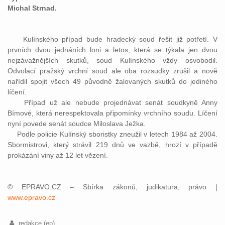
Michal Strnad.
Kulínského případ bude hradecký soud řešit již potřetí. V
prvních dvou jednáních loni a letos, která se týkala jen dvou
nejzávažnějších skutků, soud Kulínského vždy osvobodil.
Odvolací pražský vrchní soud ale oba rozsudky zrušil a nově
nařídil spojit všech 49 původně žalovaných skutků do jediného
líčení.
Případ už ale nebude projednávat senát soudkyně Anny
Bímové, která nerespektovala připomínky vrchního soudu. Líčení
nyní povede senát soudce Miloslava Ježka.
Podle policie Kulínský sboristky zneužil v letech 1984 až 2004.
Sbormistrovi, který strávil 219 dnů ve vazbě, hrozí v případě
prokázání viny až 12 let vězení.
© EPRAVO.CZ – Sbírka zákonů, judikatura, právo |
www.epravo.cz
redakce (ep)