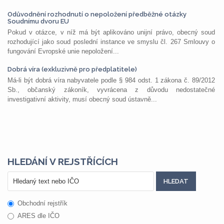
Odůvodnění rozhodnutí o nepoložení předběžné otázky
Soudnímu dvoru EU
Pokud v otázce, v níž má být aplikováno unijní právo, obecný soud
rozhodující jako soud poslední instance ve smyslu čl. 267 Smlouvy o
fungování Evropské unie nepoložení...
Dobrá víra (exkluzivně pro předplatitele)
Má-li být dobrá víra nabyvatele podle § 984 odst. 1 zákona č. 89/2012
Sb., občanský zákoník, vyvrácena z důvodu nedostatečné
investigativní aktivity, musí obecný soud ústavně...
HLEDÁNÍ V REJSTŘÍCÍCH
Obchodní rejstřík
ARES dle IČO