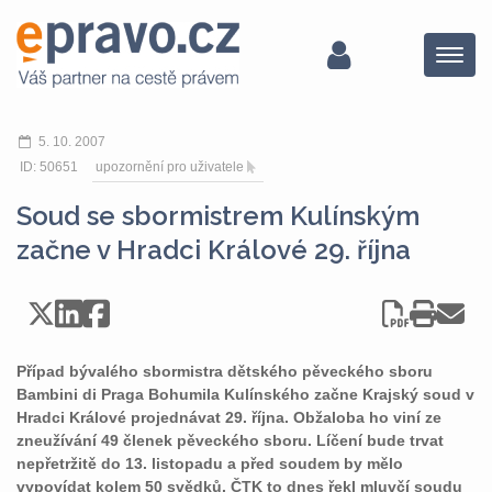
Menu
5. 10. 2007
ID: 50651
upozornění pro uživatele
Soud se sbormistrem Kulínským
začne v Hradci Králové 29. října
Případ bývalého sbormistra dětského pěveckého sboru
Bambini di Praga Bohumila Kulínského začne Krajský soud v
Hradci Králové projednávat 29. října. Obžaloba ho viní ze
zneužívání 49 členek pěveckého sboru. Líčení bude trvat
nepřetržitě do 13. listopadu a před soudem by mělo
vypovídat kolem 50 svědků. ČTK to dnes řekl mluvčí soudu