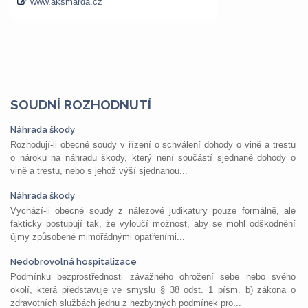
SOUDNÍ ROZHODNUTÍ
Náhrada škody
Rozhodují-li obecné soudy v řízení o schválení dohody o vině a trestu
o nároku na náhradu škody, který není součástí sjednané dohody o
vině a trestu, nebo s jehož výší sjednanou...
Náhrada škody
Vychází-li obecné soudy z nálezové judikatury pouze formálně, ale
fakticky postupují tak, že vyloučí možnost, aby se mohl odškodnění
újmy způsobené mimořádnými opatřeními...
Nedobrovolná hospitalizace
Podmínku bezprostřednosti závažného ohrožení sebe nebo svého
okolí, která představuje ve smyslu § 38 odst. 1 písm. b) zákona o
zdravotních službách jednu z nezbytných podmínek pro...