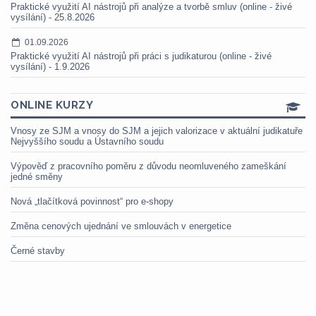
Praktické využití AI nástrojů při analýze a tvorbě smluv (online - živé
vysílání) - 25.8.2026
01.09.2026
Praktické využití AI nástrojů při práci s judikaturou (online - živé
vysílání) - 1.9.2026
ONLINE KURZY
Vnosy ze SJM a vnosy do SJM a jejich valorizace v aktuální judikatuře
Nejvyššího soudu a Ústavního soudu
Výpověď z pracovního poměru z důvodu neomluveného zameškání
jedné směny
Nová „tlačítková povinnost“ pro e-shopy
Změna cenových ujednání ve smlouvách v energetice
Černé stavby