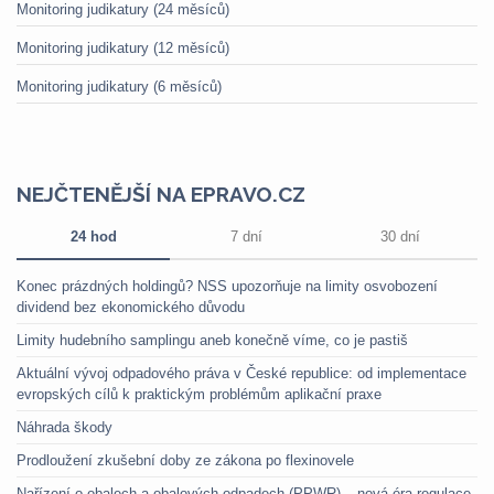
Monitoring judikatury (24 měsíců)
Monitoring judikatury (12 měsíců)
Monitoring judikatury (6 měsíců)
NEJČTENĚJŠÍ NA EPRAVO.CZ
24 hod
7 dní
30 dní
Konec prázdných holdingů? NSS upozorňuje na limity osvobození
dividend bez ekonomického důvodu
Limity hudebního samplingu aneb konečně víme, co je pastiš
Aktuální vývoj odpadového práva v České republice: od implementace
evropských cílů k praktickým problémům aplikační praxe
Náhrada škody
Prodloužení zkušební doby ze zákona po flexinovele
Nařízení o obalech a obalových odpadech (PPWR) – nová éra regulace