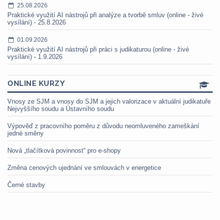
25.08.2026
Praktické využití AI nástrojů při analýze a tvorbě smluv (online - živé
vysílání) - 25.8.2026
01.09.2026
Praktické využití AI nástrojů při práci s judikaturou (online - živé
vysílání) - 1.9.2026
ONLINE KURZY
Vnosy ze SJM a vnosy do SJM a jejich valorizace v aktuální judikatuře
Nejvyššího soudu a Ústavního soudu
Výpověď z pracovního poměru z důvodu neomluveného zameškání
jedné směny
Nová „tlačítková povinnost“ pro e-shopy
Změna cenových ujednání ve smlouvách v energetice
Černé stavby