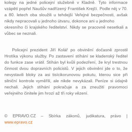
kolegy na jedné policejní služebně v Kladně. Tyto informace
vzápětí popřel Naušův nadřízený František Krejčí. Podle něj v 70.
a 80. letech oba sloužili u tehdejší Veřejné bezpečnosti, avšak
nikdy nepracovali u jednoho útvaru, dokonce ani u jednoho
okresního či krajského ředitelství. Nikdy se pracovně nesetkali a
vůbec se neznali.
Policejní prezident Jiří Kolář po obvinění dočasně zprostil
Hrotíka výkonu služby. Po zastavení stíhání se kladenský ředitel
do funkce zase vrátil. Stíhán byl kvůli podezření, že kryl trestnou
činnost dvou dopravních policistů. V jejich obvinění jde o to, že
nevystavili bloky za asi tisícikorunovou pokutu, kterou sice při
silniční kontrole vyměřili, ale nikde nevykázali. Peníze si údajně
nechali. Jejich stíhání pokračuje a za zneužití pravomoci
veřejného činitele jim hrozí až tři roky vězení.
© EPRAVO.CZ – Sbírka zákonů, judikatura, právo |
www.epravo.cz