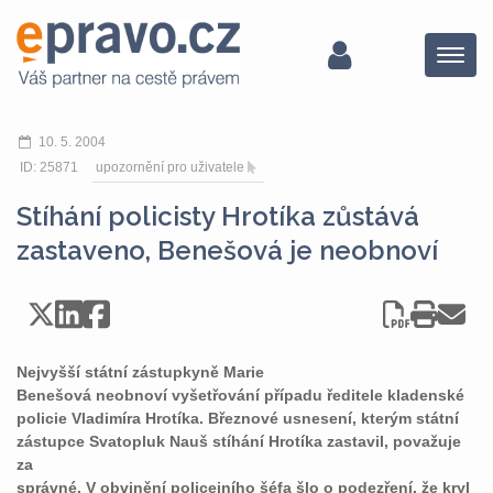
Menu
10. 5. 2004
ID: 25871
upozornění pro uživatele
Stíhání policisty Hrotíka zůstává
zastaveno, Benešová je neobnoví
Nejvyšší státní zástupkyně Marie
Benešová neobnoví vyšetřování případu ředitele kladenské
policie Vladimíra Hrotíka. Březnové usnesení, kterým státní
zástupce Svatopluk Nauš stíhání Hrotíka zastavil, považuje
za
správné. V obvinění policejního šéfa šlo o podezření, že kryl