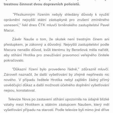
trestnou činnost dvou dopravních policistů.
"Přezkumným řízením nebyly shledány důvody k využití
oprávnění nejvyšší státní zástupkyně pro zrušení zmíněného
usnesení," řekl dnes ČTK mluvčí brněnského zastupitelství Pavel
Macur.
Závěr Nauše o tom, že skutek není trestným činem ani
přestupkem, je zákonný a důvodný. Nejvyšší zastupitelství podle
Macura nenašlo důvod, kvůli kterému by Benešová měla nařídit,
aby stíhání Hrotíka pro zneužívání pravomoci veřejného činitele
pokračovalo.
"Důkazní řízení bylo provedeno řádně," zdůraznil mluvčí.
Zároveň naznačil, že další vyšetřování by zřejmě nepřineslo nic
nového. V případu ředitele Hrotíka nebyl zajištěn žádný přímý
usvědčující důkaz a další možnosti účelného doplnění vyšetřování
nejsou, konstatoval.
Televize Nova po zastavení stíhání upozornila na údajně blízké
vztahy mezi Hrotíkem a státním zástupcem Naušem, který měl
vyšetřování případu na starosti. Podle televize byli mimo jiné dříve