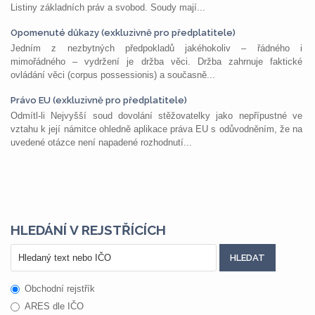
Listiny základních práv a svobod. Soudy mají...
Opomenuté důkazy (exkluzivně pro předplatitele)
Jedním z nezbytných předpokladů jakéhokoliv – řádného i
mimořádného – vydržení je držba věci. Držba zahrnuje faktické
ovládání věci (corpus possessionis) a současně...
Právo EU (exkluzivně pro předplatitele)
Odmítl-li Nejvyšší soud dovolání stěžovatelky jako nepřípustné ve
vztahu k její námitce ohledně aplikace práva EU s odůvodněním, že na
uvedené otázce není napadené rozhodnutí...
HLEDÁNÍ V REJSTŘÍCÍCH
Obchodní rejstřík
ARES dle IČO