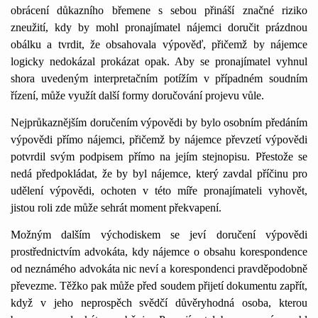
obrácení důkazního břemene s sebou přináší značné riziko
zneužití, kdy by mohl pronajímatel nájemci doručit prázdnou
obálku a tvrdit, že obsahovala výpověď, přičemž by nájemce
logicky nedokázal prokázat opak. Aby se pronajímatel vyhnul
shora uvedeným interpretačním potížím v případném soudním
řízení, může využít další formy doručování projevu vůle.
Nejprůkaznějším doručením výpovědi by bylo osobním předáním
výpovědi přímo nájemci, přičemž by nájemce převzetí výpovědi
potvrdil svým podpisem přímo na jejím stejnopisu. Přestože se
nedá předpokládat, že by byl nájemce, který zavdal příčinu pro
udělení výpovědi, ochoten v této míře pronajímateli vyhovět,
jistou roli zde může sehrát moment překvapení.
Možným dalším východiskem se jeví doručení výpovědi
prostřednictvím advokáta, kdy nájemce o obsahu korespondence
od neznámého advokáta nic neví a korespondenci pravděpodobně
převezme. Těžko pak může před soudem přijetí dokumentu zapřít,
když v jeho neprospěch svědčí důvěryhodná osoba, kterou