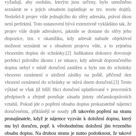
vyžadují, aby osobám, kterým jsou určeny, bylo umožněno
seznámit se s jejich obsahem (uplatňuje se tzv. teorie dojití).
Nedošel-li projev vůle jednajícího do sféry adresáta, právní úkon
není perfektní. Toto ustanovení bývá extenzivně vykládáno tak, že
projev vůle dojde adresátovi, jakmile se dostane do sféry jeho
dispozice, tzn. v okamžiku, kdy adresát nabude objektivní
možnost seznámit se s obsahem projevu vůle, a to zejména
vhozením dopisu do schránky.[2]
Judikatura dokonce dovozuje
perfekci právního úkonu i ze situace, kdy adresát doporučeného
dopisu nebyl v místě doručení zastižen a bylo mu do schránky
vhozeno oznámení o uložení zásilky na poště, přičemž den
vhození oznámení do schránky se stává dnem doručení.[3]
Tento
výklad se však již blíží fikci doručení uplatňované v procesních
předpisech a zřejmě porušuje zásadu jistoty občanskoprávních
vztahů. Pokud jde o popření obsahu dopisu prokazatelně nájemci
doručenému, přiklánějí se soudy p
ři takovém popření na stranu
pronajímatele, když je nájemce vyzván k doložení dopisu, který
mu byl doručen, popř. k věrohodnému doložení jím tvrzeného
obsahu dopisu. Na druhou stranu je nutno podotknout, že takové