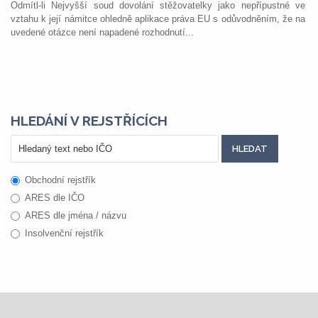
Odmítl-li Nejvyšší soud dovolání stěžovatelky jako nepřípustné ve
vztahu k její námitce ohledně aplikace práva EU s odůvodněním, že na
uvedené otázce není napadené rozhodnutí...
HLEDÁNÍ V REJSTŘÍCÍCH
Obchodní rejstřík
ARES dle IČO
ARES dle jména / názvu
Insolvenční rejstřík