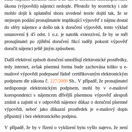
úkonu (výpovědi) nájemci nedojde. Přestože by teoreticky i zde
mohlo dojít k uplatnění shora uvedené teorie dojití tak, že se
stejnopis podání pronajímatele implikující výpověď z nájmu dostal
do sféry nájemce a došlo tak k doručení výpovědi, tento výklad
ustanovení
§ 45 odst. 1 o.z. je natolik extenzivní, že by se měl
pronajímatel po zjištění doručení fikcí raději pokusit výpověď
doručit nájemci ještě jiným způsobem.
Další efektivní způsob doručení umožňují elektronické prostředky,
tedy internet, avšak písemná forma bude zachována toliko u e-
mailové výpovědi podepsané řádně certifikovaným elektronickým
podpisem dle zákona č.
227/2000
Sb.. V případě, že pronajímatel
nedisponuje elektronickým podpisem, mohl by v e-mailové
korespondenci s nájemcem dřívější písemnou výpověď alespoň
zmínit a zajistit si v odpovědi nájemce důkaz o doručení písemné
výpovědi, neboť jako důkazní prostředek je e-mailový dopis
přípustný i bez elektronického podpisu.
V případě, že by v řízení o vyklizení bytu vyšlo najevo, že není