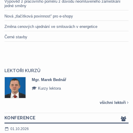
Výpověď z pracovního poměru z důvodu neomluveného zameškání
jedné směny
Nová „tlačítková povinnost“ pro e-shopy
Změna cenových ujednání ve smlouvách v energetice
Černé stavby
LEKTOŘI KURZŮ
Mgr. Marek Bednář
Kurzy lektora
všichni lektoři
KONFERENCE
01.10.2026