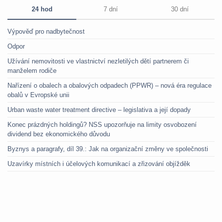
24 hod
7 dní
30 dní
Výpověď pro nadbytečnost
Odpor
Užívání nemovitosti ve vlastnictví nezletilých dětí partnerem či
manželem rodiče
Nařízení o obalech a obalových odpadech (PPWR) – nová éra regulace
obalů v Evropské unii
Urban waste water treatment directive – legislativa a její dopady
Konec prázdných holdingů? NSS upozorňuje na limity osvobození
dividend bez ekonomického důvodu
Byznys a paragrafy, díl 39.: Jak na organizační změny ve společnosti
Uzavírky místních i účelových komunikací a zřizování objížděk