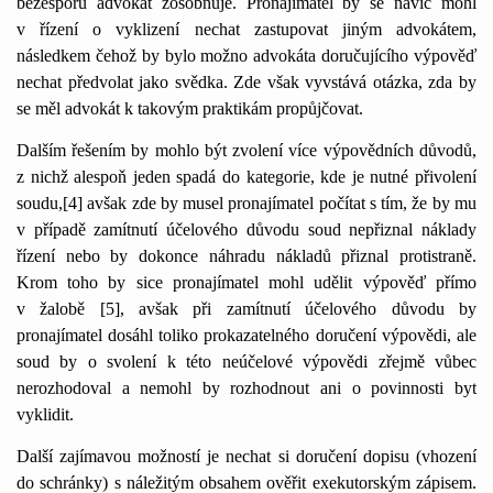
bezesporu advokát zosobňuje. Pronajímatel by se navíc mohl
v řízení o vyklizení nechat zastupovat jiným advokátem,
následkem čehož by bylo možno advokáta doručujícího výpověď
nechat předvolat jako svědka. Zde však vyvstává otázka, zda by
se měl advokát k takovým praktikám propůjčovat.
Dalším řešením by mohlo být zvolení více výpovědních důvodů,
z nichž alespoň jeden spadá do kategorie, kde je nutné přivolení
soudu,[4]
avšak zde by musel pronajímatel počítat s tím, že by mu
v případě zamítnutí účelového důvodu soud nepřiznal náklady
řízení nebo by dokonce náhradu nákladů přiznal protistraně.
Krom toho by sice pronajímatel mohl udělit výpověď přímo
v žalobě [5]
, avšak při zamítnutí účelového důvodu by
pronajímatel dosáhl toliko prokazatelného doručení výpovědi, ale
soud by o svolení k této neúčelové výpovědi zřejmě vůbec
nerozhodoval a nemohl by rozhodnout ani o povinnosti byt
vyklidit.
Další zajímavou možností je nechat si doručení dopisu (vhození
do schránky) s náležitým obsahem ověřit exekutorským zápisem.