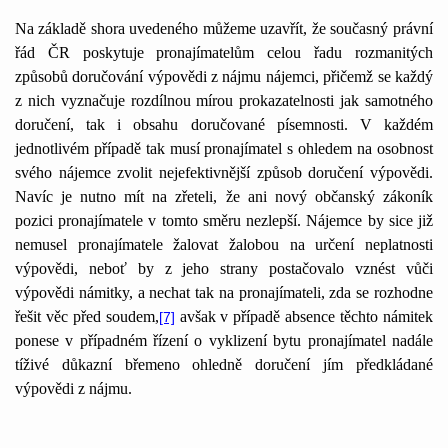
Na základě shora uvedeného můžeme uzavřít, že současný právní
řád ČR poskytuje pronajímatelům celou řadu rozmanitých
způsobů doručování výpovědi z nájmu nájemci, přičemž se každý
z nich vyznačuje rozdílnou mírou prokazatelnosti jak samotného
doručení, tak i obsahu doručované písemnosti. V každém
jednotlivém případě tak musí pronajímatel s ohledem na osobnost
svého nájemce zvolit nejefektivnější způsob doručení výpovědi.
Navíc je nutno mít na zřeteli, že ani nový občanský zákoník
pozici pronajímatele v tomto směru nezlepší. Nájemce by sice již
nemusel pronajímatele žalovat žalobou na určení neplatnosti
výpovědi, neboť by z jeho strany postačovalo vznést vůči
výpovědi námitky, a nechat tak na pronajímateli, zda se rozhodne
řešit věc před soudem,
avšak v případě absence těchto námitek
[7]
ponese v případném řízení o vyklizení bytu pronajímatel nadále
tíživé důkazní břemeno ohledně doručení jím předkládané
výpovědi z nájmu.