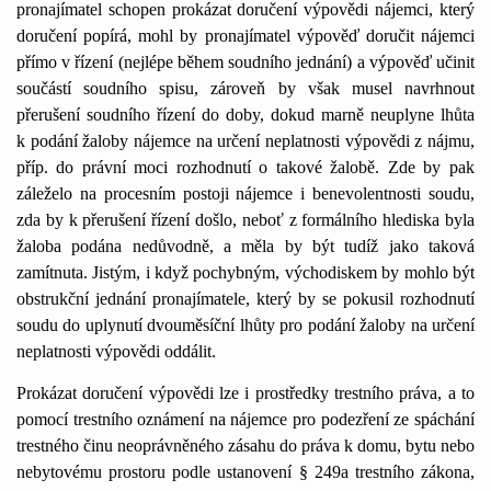
pronajímatel schopen prokázat doručení výpovědi nájemci, který
doručení popírá, mohl by pronajímatel výpověď doručit nájemci
přímo v řízení (nejlépe během soudního jednání) a výpověď učinit
součástí soudního spisu, zároveň by však musel navrhnout
přerušení soudního řízení do doby, dokud marně neuplyne lhůta
k podání žaloby nájemce na určení neplatnosti výpovědi z nájmu,
příp. do právní moci rozhodnutí o takové žalobě. Zde by pak
záleželo na procesním postoji nájemce i benevolentnosti soudu,
zda by k přerušení řízení došlo, neboť z formálního hlediska byla
žaloba podána nedůvodně, a měla by být tudíž jako taková
zamítnuta. Jistým, i když pochybným, východiskem by mohlo být
obstrukční jednání pronajímatele, který by se pokusil rozhodnutí
soudu do uplynutí dvouměsíční lhůty pro podání žaloby na určení
neplatnosti výpovědi oddálit.
Prokázat doručení výpovědi lze i prostředky trestního práva, a to
pomocí trestního oznámení na nájemce pro podezření ze spáchání
trestného činu neoprávněného zásahu do práva k domu, bytu nebo
nebytovému prostoru podle ustanovení § 249a trestního zákona,