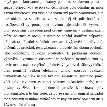
když podle konstantní judikatury pod tuto skutkovou podstatu
spadá i případ, kdy se po skončení nájmu bytu odmítne nájemce
z bytu vystěhovat, byt vyklidit a vyklizený předat vlastníkovi, a to
bez ohledu na skutečnost, zda se do něj vlastník hodlá sám
nastěhovat či byt pronajmout novému nájemci.[6]
Při výslechu,
příp. podávání vysvětlení před orgány činnými v trestním řízení
může nájemce z obavy z trestního stíhání doručení výpovědi
připustit (a případně se bránit neexistencí výpovědního důvodu),
přičemž by protokol, resp. záznam o provedeném úkonu posloužil
jako dostatečný důkazní prostředek k prokázání doručení
výpovědi. Eventualita odsouzení za spáchání trestného činu by
navíc mohla nájemce přimět předmětný byt bez dalšího vyklidit. I
přes poměrně velkou efektivitu tohoto způsobu vyklizení
nemovitosti by však neměl být pro subsidiaritu trestního práva
vůči právu civilnímu (v rámci ochrany občanských práv) tento
postup využíván jako přednostní prostředek ochrany práv
pronajímatele, a to tím spíše, že by se sám pronajímatel případně
mohl vystavit trestnímu stíhání pro trestný čin křivé obvinění dle §
174 trestního zákona.