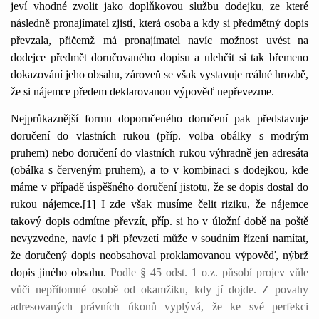
jeví vhodné zvolit jako doplňkovou službu dodejku, ze které
následně pronajímatel zjistí, která osoba a kdy si předmětný dopis
převzala, přičemž má pronajímatel navíc možnost uvést na
dodejce předmět doručovaného dopisu a ulehčit si tak břemeno
dokazování jeho obsahu, zároveň se však vystavuje reálné hrozbě,
že si nájemce předem deklarovanou výpověď nepřevezme.
Nejprůkaznější formu doporučeného doručení pak představuje
doručení do vlastních rukou (příp. volba obálky s modrým
pruhem) nebo doručení do vlastních rukou výhradně jen adresáta
(obálka s červeným pruhem), a to v kombinaci s dodejkou, kde
máme v případě úspěšného doručení jistotu, že se dopis dostal do
rukou nájemce.[1]
I zde však musíme čelit riziku, že nájemce
takový dopis odmítne převzít, příp. si ho v úložní době na poště
nevyzvedne, navíc i při převzetí může v soudním řízení namítat,
že doručený dopis neobsahoval proklamovanou výpověď, nýbrž
dopis jiného obsahu.
Podle § 45 odst. 1 o.z. působí projev vůle
vůči nepřítomné osobě od okamžiku, kdy jí dojde. Z povahy
adresovaných právních úkonů vyplývá, že ke své perfekci