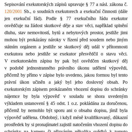
Sepisování exekutorských zápisů upravuje §
77 a
násl. zákona č.
120/2001
Sb., o soudních exekutorech a exekuční činnosti (dále
jen exekuční řád). Podle § 77 exekučního řádu exekutor
osvědčuje na žádost skutkové děje a stav věci, například splnění
dluhu, stav nemovitostí, bytů a nebytových prostor, jestliže jimi
mohou být prokázány nároky v řízení před soudem nebo jiným
státním orgánem a jestliže se skutkový děj udál v přítomnosti
exekutora nebo jestliže se exekutor přesvědčil o stavu věci.
V exekutorském zápisu by pak byl osvědčen skutkový děj
v podobě jednostranného právního úkonu udělení výpovědi,
přičemž by přímo v zápise bylo uvedeno, jakou formou byl tento
právní úkon učiněn a jaký byl jeho doslovný obsah. Po
exekutorským zápisem prokázaném vhození dopisu do schránky
nájemce by byla výpověď v souladu se shora uvedeným
výkladem ustanovení § 45 odst. 1 o.z. pokládána za doručenou,
přičemž by nemohlo být sporu ani o obsahu dopisu, jímž byla
výpověď udělena. Obdobný, i když méně kvalifikovaný, důkazní
prostředek by si pronajímatel zajistil natočením vhození dopisu do
schránky na kameru či přizváním několika svědků k tomuto