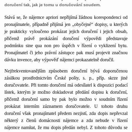
doručení tak, jak je tomu u doručování soudem.
Stává se, že nájemce apriori nepřijímá žádnou korespondenci od
pronajímatele, případně přijímá jen „obyčejné“ dopisy, u kterých
je prakticky vyloučeno prokázat jejich doručení i jejich obsah,
přičemž právě prokázání doručení výpovědi představuje
podmínku sine qua non pro úspěch v řízení o vyklizení bytu.
Pronajímatel či jeho právní zástupce pak musí projevit značnou
dávku invence, aby výpověď nájemci prokazatelně doručil.
Nejfrekventovanějším způsobem doručení bývá doporučenou
zásilkou prostřednictvím České pošty, s. p., příp. skrze jiné
doručovatele. Při tomto doručení má odesílatel k dispozici podací
lístek, kterým je možno dokladovat předání dopisu k doručení,
přičemž doručení samo by pak bylo možno v soudním řízení
prokázat interním záznamem doručovatele. U tohoto druhu
doručení však pronajímatel předem nezjistí, zda dopis nepřevzal
některý z členů domácnosti nájemce a zda nebude v řízení
nájemce namítat, že mu dopis předán nebyl. Z tohoto důvodu se