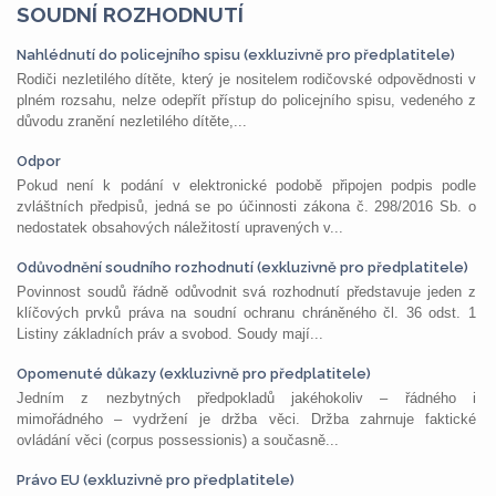
SOUDNÍ ROZHODNUTÍ
Nahlédnutí do policejního spisu (exkluzivně pro předplatitele)
Rodiči nezletilého dítěte, který je nositelem rodičovské odpovědnosti v
plném rozsahu, nelze odepřít přístup do policejního spisu, vedeného z
důvodu zranění nezletilého dítěte,...
Odpor
Pokud není k podání v elektronické podobě připojen podpis podle
zvláštních předpisů, jedná se po účinnosti zákona č. 298/2016 Sb. o
nedostatek obsahových náležitostí upravených v...
Odůvodnění soudního rozhodnutí (exkluzivně pro předplatitele)
Povinnost soudů řádně odůvodnit svá rozhodnutí představuje jeden z
klíčových prvků práva na soudní ochranu chráněného čl. 36 odst. 1
Listiny základních práv a svobod. Soudy mají...
Opomenuté důkazy (exkluzivně pro předplatitele)
Jedním z nezbytných předpokladů jakéhokoliv – řádného i
mimořádného – vydržení je držba věci. Držba zahrnuje faktické
ovládání věci (corpus possessionis) a současně...
Právo EU (exkluzivně pro předplatitele)