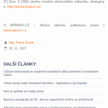
[7] Srov. § 1955 návrhu nového občanského zákoníku, dostupný
z:
http://portal.justice.cz/
.
© EPRAVO.CZ – Sbírka zákonů, judikatura, právo |
www.epravo.cz
Mgr. Pavel Šimák
29. 11. 2007
DALŠÍ ČLÁNKY:
Užívání nemovitosti ve vlastnictví nezletilých dětí partnerem či manželem
rodiče
Urban waste water treatment directive – legislativa a její dopady
Než se upíšete do reality show
Byznys a paragrafy, díl 39.: Jak na organizační změny ve společnosti
Aktuální vývoj odpadového práva v České republice: od implementace