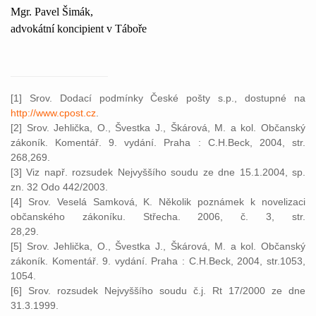
Mgr. Pavel Šimák,
advokátní koncipient v Táboře
[1] Srov. Dodací podmínky České pošty s.p., dostupné na
http://www.cpost.cz
.
[2] Srov. Jehlička, O., Švestka J., Škárová, M. a kol. Občanský
zákoník. Komentář. 9. vydání. Praha : C.H.Beck, 2004, str.
268,269.
[3] Viz např. rozsudek Nejvyššího soudu ze dne 15.1.2004, sp.
zn. 32 Odo 442/2003.
[4] Srov. Veselá Samková, K. Několik poznámek k novelizaci
občanského zákoníku. Střecha. 2006, č. 3, str.
28,29
[5] Srov. Jehlička, O., Švestka J., Škárová, M. a kol. Občanský
zákoník. Komentář. 9. vydání. Praha : C.H.Beck, 2004, str.1053,
1054.
[6] Srov. rozsudek Nejvyššího soudu č.j. Rt 17/2000 ze dne
31.3.1999.