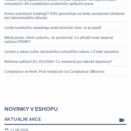
evropských cílů k praktickým problémům aplikační praxe
Konec prázdných holdingů? NSS upozorňuje na limity osvobození dividend
bez ekonomického důvodu
Limity hudebního samplingu aneb konečně víme, co je pastiš
Méně plastu, méně vzduchu, víc povinností. Co přináší nové obalové
nařízení PPWR?
Uznání a výkon cizího obchodního rozhodčího nálezu v České republice
Reforma nařízení EU 261/2004: Co znamená pro letecké dopravce?
Compliance ve firmě: Proč nestojí jen na Compliance Officerovi
NOVINKY V ESHOPU
AKTUÁLNÍ AKCE
11.08.2026