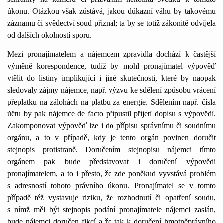
úkonu. Otázkou však zůstává, jakou důkazní váhu by takovému
záznamu či svědectví soud přiznal; ta by se totiž zákonitě odvíjela
od dalších okolností sporu.
Mezi pronajímatelem a nájemcem zpravidla dochází k častější
výměně korespondence, tudíž by mohl pronajímatel výpověď
vtělit do listiny implikující i jiné skutečnosti, které by naopak
sledovaly zájmy nájemce, např. výzvu ke sdělení způsobu vrácení
přeplatku na zálohách na platbu za energie. Sdělením např. čísla
účtu by pak nájemce de facto připustil přijetí dopisu s výpovědí.
Zakomponovat výpověď lze i do přípisu správnímu či soudnímu
orgánu, a to v případě, kdy je tento orgán povinen doručit
stejnopis protistraně. Doručením stejnopisu nájemci tímto
orgánem pak bude představovat i doručení výpovědi
pronajímatelem, a to i přesto, že zde poněkud vyvstává problém
s adresností tohoto právního úkonu. Pronajímatel se v tomto
případě též vystavuje riziku, že rozhodnutí či opatření soudu,
s nímž měl být stejnopis podání pronajímatele nájemci zaslán,
bude nájemci doručen fikcí a že tak k doručení hmotněprávního