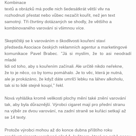
Kombinace
textů a obrázků má podle nich šedesátkrát větší vliv na
rozhodnutí přestat nebo vůbec nezačít kouřit, než jen text
samotný. Tři čtvrtiny dotázaných se shodly, že většího a
kombinovaného varování si všimnou více.
Skeptičtěji se k varováním o škodlivosti kouření staví
předseda Asociace českých reklamních agentur a marketingové
komunikace Pavel Brabec. "Já si myslím, že to asi neodradí
mladé
lidi od toho, aby s kouřením začínali. Ale určitě nikdo neřekne,
že to je něco, co by tomu pomáhalo. Je to věc, která je nutná,
ale je prokázáno, že když dáte umrlčí lebku na láhev alkoholu,
tak si to lidé stejně koupí," řekl.
Nová vyhláška kromě velikosti plochy mění také znění varování
tak, aby byla důraznější. Výrobci cigaret mají pro přední stranu
na výběr ze dvou varování, na zadní straně se kuřáci setkají až
se 14 texty.
Protože výrobci mohou až do konce dubna příštího roku