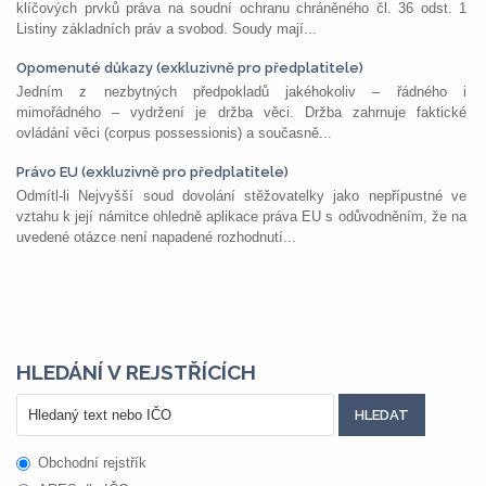
klíčových prvků práva na soudní ochranu chráněného čl. 36 odst. 1
Listiny základních práv a svobod. Soudy mají...
Opomenuté důkazy (exkluzivně pro předplatitele)
Jedním z nezbytných předpokladů jakéhokoliv – řádného i
mimořádného – vydržení je držba věci. Držba zahrnuje faktické
ovládání věci (corpus possessionis) a současně...
Právo EU (exkluzivně pro předplatitele)
Odmítl-li Nejvyšší soud dovolání stěžovatelky jako nepřípustné ve
vztahu k její námitce ohledně aplikace práva EU s odůvodněním, že na
uvedené otázce není napadené rozhodnutí...
HLEDÁNÍ V REJSTŘÍCÍCH
Obchodní rejstřík