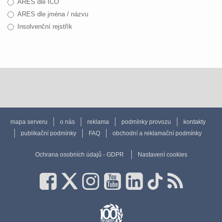
ARES dle IČO
ARES dle jména / názvu
Insolvenční rejstřík
mapa serveru
o nás
reklama
podmínky provozu
kontakty
publikační podmínky
FAQ
obchodní a reklamační podmínky
Ochrana osobních údajů - GDPR
Nastavení cookies