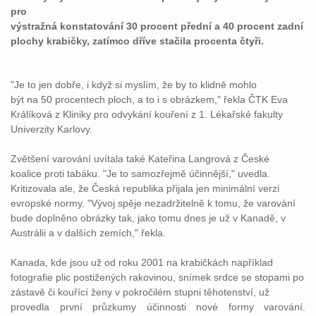
pro
výstražná konstatování 30 procent přední a 40 procent zadní
plochy krabičky, zatímco dříve stačila procenta čtyři.
"Je to jen dobře, i když si myslím, že by to klidně mohlo
být na 50 procentech ploch, a to i s obrázkem," řekla ČTK Eva
Králíková z Kliniky pro odvykání kouření z 1. Lékařské fakulty
Univerzity Karlovy.
Zvětšení varování uvítala také Kateřina Langrová z České
koalice proti tabáku. "Je to samozřejmě účinnější," uvedla.
Kritizovala ale, že Česká republika přijala jen minimální verzi
evropské normy. "Vývoj spěje nezadržitelně k tomu, že varování
bude doplněno obrázky tak, jako tomu dnes je už v Kanadě, v
Austrálii a v dalších zemích," řekla.
Kanada, kde jsou už od roku 2001 na krabičkách například
fotografie plic postižených rakovinou, snímek srdce se stopami po
zástavě či kouřící ženy v pokročilém stupni těhotenství, už
provedla první průzkumy účinnosti nové formy varování.