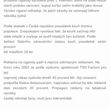
prodávat cigarety vyrobené před 1. květnem, které na sobě nesou
starší podobu varování, kupují kuřáci zatím krabičky jako dosud.
Výrobci cigaret odhadují, že jejich zásoby se vyčerpají během
několika týdnů.
Podle statistik v České republice pravidelně kouří čtvrtina
populace. Znepokojení vyvolává fakt, že kouřit začínají děti
stále mladší a zvyšuje se podíl mladých žen kuřaček. Podle
šetření Státního zdravotního ústavu kouří pravidelně sedm
procent
lidí mladších 18 let.
Reklama na cigarety patří k nejvíce odmítaným reklamám. Na
konci roku 2003 se podle výzkumu společnosti TNS Factum pro
její
naprostý zákaz vyslovilo téměř 40 procent lidí. Její omezení
podpořila třetina dotazovaných, naprostou volnost by této reklamě
dalo necelých 20 procent. Propagaci reklamy na tabákové
výrobky
častěji odmítají ženy, muži jsou tolerantnější.