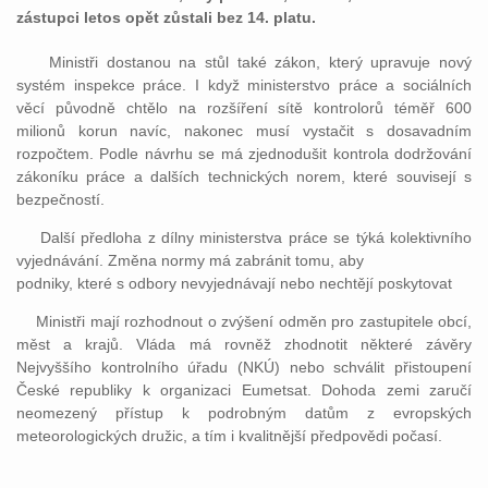
zástupci letos opět zůstali bez 14. platu.
Ministři dostanou na stůl také zákon, který upravuje nový
systém inspekce práce. I když ministerstvo práce a sociálních
věcí původně chtělo na rozšíření sítě kontrolorů téměř 600
milionů korun navíc, nakonec musí vystačit s dosavadním
rozpočtem. Podle návrhu se má zjednodušit kontrola dodržování
zákoníku práce a dalších technických norem, které souvisejí s
bezpečností.
Další předloha z dílny ministerstva práce se týká kolektivního
vyjednávání. Změna normy má zabránit tomu, aby
podniky, které s odbory nevyjednávají nebo nechtějí poskytovat
Ministři mají rozhodnout o zvýšení odměn pro zastupitele obcí,
měst a krajů. Vláda má rovněž zhodnotit některé závěry
Nejvyššího kontrolního úřadu (NKÚ) nebo schválit přistoupení
České republiky k organizaci Eumetsat. Dohoda zemi zaručí
neomezený přístup k podrobným datům z evropských
meteorologických družic, a tím i kvalitnější předpovědi počasí.