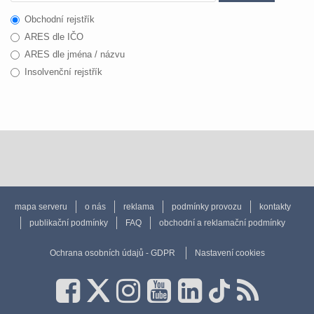
Obchodní rejstřík
ARES dle IČO
ARES dle jména / názvu
Insolvenční rejstřík
mapa serveru
o nás
reklama
podmínky provozu
kontakty
publikační podmínky
FAQ
obchodní a reklamační podmínky
Ochrana osobních údajů - GDPR
Nastavení cookies