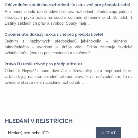
Odůvodnění soudního rozhodnutí (exkluzivně pro předplatitele)
Povinnost soudů řádně odůvodnit svá rozhodnutí představuje jeden z
klíčových prvků práva na soudní ochranu chráněného čl. 36 odst. 1
Listiny základních práv a svobod. Soudy mají...
Opomenuté důkazy (exkluzivně pro předplatitele)
Jedním z nezbytných předpokladů jakéhokoliv – řádného i
mimořádného – vydržení je držba věci. Držba zahrnuje faktické
ovládání věci (corpus possessionis) a současně...
Právo EU (exkluzivně pro předplatitele)
Odmítl-li Nejvyšší soud dovolání stěžovatelky jako nepřípustné ve
vztahu k její námitce ohledně aplikace práva EU s odůvodněním, že na
uvedené otázce není napadené rozhodnutí...
HLEDÁNÍ V REJSTŘÍCÍCH