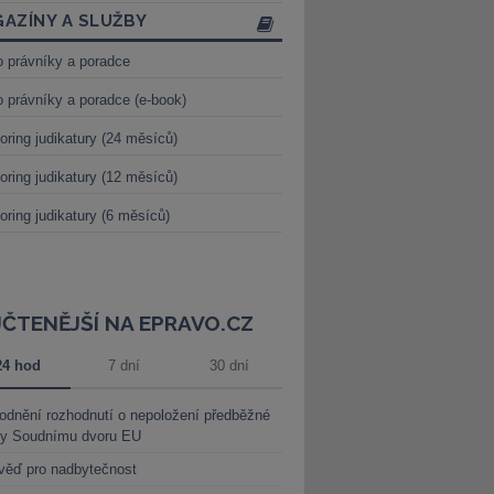
AZÍNY A SLUŽBY
o právníky a poradce
o právníky a poradce (e-book)
oring judikatury (24 měsíců)
oring judikatury (12 měsíců)
oring judikatury (6 měsíců)
JČTENĚJŠÍ NA EPRAVO.CZ
24 hod
7 dní
30 dní
dnění rozhodnutí o nepoložení předběžné
ky Soudnímu dvoru EU
věď pro nadbytečnost