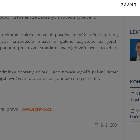
dostupné. Proto novela určuje nutnost odstraňování
ZAVŘÍT
možňujících vstup handicapovaným občanům. Pokud to ovšem
 dovolí či to není ze závažných důvodů vyloučeno.
LEK
hraně sbírek muzejní povahy rovněž určuje garanty
jsou zřizovatelé muzeí a galerií. Zajišťuje, že jejich
áš Sokol
JUDr. Martin Maisner, Ph.D.,
í podporu pro rozvoj standardizovaných veřejných služeb ze
MCIArb
ktora
Kurzy lektora
odmínky ochrany sbírek. Jeho novela vytváří právní rámec
ejich využívání pro veřejnost, a muzea a galerie tak
KON
0
Trest
ra, právo |
www.epravo.cz
0
Daňov
9. 2. 2004