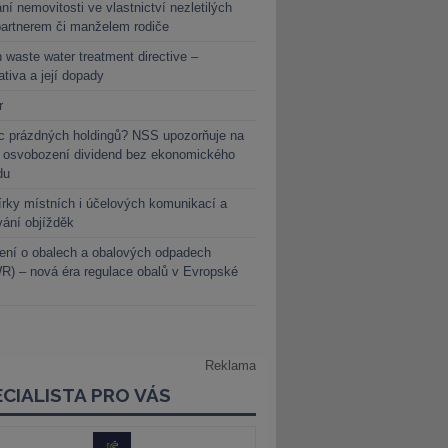
ní nemovitosti ve vlastnictví nezletilých
partnerem či manželem rodiče
 waste water treatment directive –
lativa a její dopady
r
c prázdných holdingů? NSS upozorňuje na
y osvobození dividend bez ekonomického
du
rky místních i účelových komunikací a
vání objížděk
ení o obalech a obalových odpadech
) – nová éra regulace obalů v Evropské