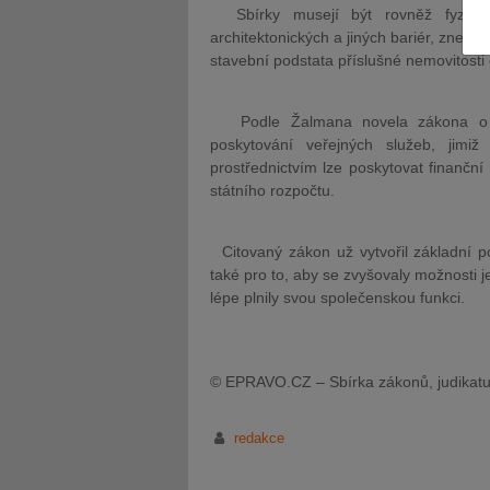
Sbírky musejí být rovněž fyzicky 
architektonických a jiných bariér, zne
stavební podstata příslušné nemovitosti
Podle Žalmana novela zákona o oc
poskytování veřejných služeb, jimiž 
JUDr. Tomáš Nielsen
JUDr. Tom
prostřednictvím lze poskytovat finančn
Kurzy lektora
Kurzy le
státního rozpočtu.
Citovaný zákon už vytvořil základní p
také pro to, aby se zvyšovaly možnosti j
lépe plnily svou společenskou funkci.
© EPRAVO.CZ – Sbírka zákonů, judikatu
redakce