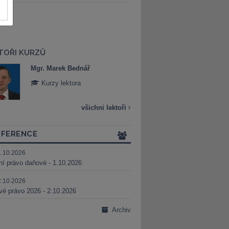
TOŘI KURZŮ
Mgr. Marek Bednář
Mgr. Veronika 
Kurzy lektora
Kurzy lektora
všichni lektoři
FERENCE
1.10.2026
ní právo daňové - 1.10.2026
2.10.2026
é právo 2026 - 2.10.2026
Archiv