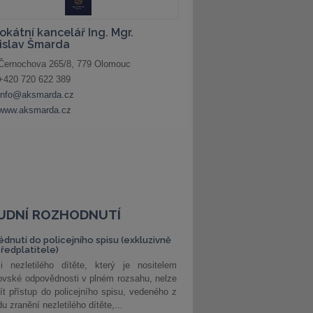
UDNÍ ROZHODNUTÍ
édnutí do policejního spisu (exkluzivně
předplatitele)
i nezletilého dítěte, který je nositelem
ovské odpovědnosti v plném rozsahu, nelze
ít přístup do policejního spisu, vedeného z
u zranění nezletilého dítěte,...