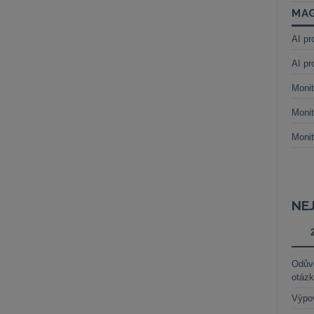
MAG
AI pr
AI pr
Monit
Monit
Monit
NE
Odůvo
otáz
Výpo