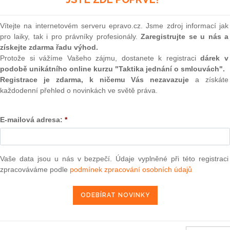
 prakticky ve všech větších městech a v řadě obcí.
(onli
2
 tom, že upravuje postavení muzeí a galerií nejen jako
Vítejte na internetovém serveru epravo.cz. Jsme zdroj informací jak
Prakt
deckých) institucí, ale také jako poskytovatelů veřejných
pro laiky, tak i pro právníky profesionály.
Zaregistrujte se u nás a
smluv
vo občanů na přístup ke kulturnímu dědictví," řekl Žalman
získejte zdarma řadu výhod.
0
Protože si vážíme Vašeho zájmu, dostanete k registraci
dárek v
Prakt
podobě unikátního online kurzu "Taktika jednání o smlouvách".
judik
Registrace je zdarma, k ničemu Vás nezavazuje
a získáte
 zákona čtyři základní standardy. Prvním je podle Žalmana
každodenní přehled o novinkách ve světě práva.
n stanovením sítě muzeí a galerií, spravujících sbírky
ONL
ich seznam je zveřejněn v rámci centrální evidence sbírek na
tury," uvedl Žalman.
E-mailová adresa:
*
Vnos
valor
soud
inností zpřístupňovat sbírky či jejich části formou expozic,
Výpo
 veřejnosti, a to ve stanovenou návštěvní dobu, kterou
Vaše data jsou u nás v bezpečí. Údaje vyplněné při této registraci
neom
y musejí být umožněny i specifickým skupinám návštěvníků,
zpracováváme podle
podmínek zpracování osobních údajů
zdravotním postižením, seniorům a menšinám.
Nová 
 míněno poskytování zlevněného, skupinového či volného
Změn
energ
t, žáky základních škol, studenty a seniory.
Čern