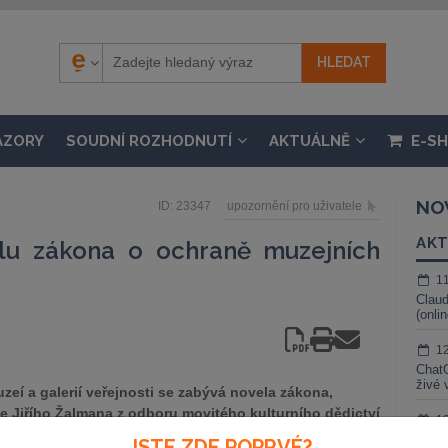
ÁZORY
SOUDNÍ ROZHODNUTÍ
AKTUÁLNĚ
E-S
NO
ID: 23347
upozornění pro uživatele
AKT
lu zákona o ochraně muzejních
1
Claud
(onli
1
ChatG
živé 
eí a galerií veřejnosti se zabývá novela zákona,
le Jiřího Žalmana z odboru movitého kulturního dědictví
1
, že se veřejnost s těmito službami setká v určité
Gemin
JSTE ZDE POPRVÉ?