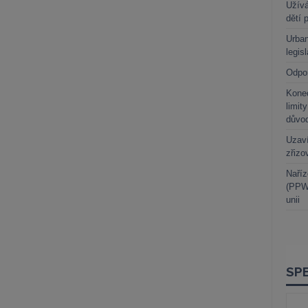
Užívá
dětí 
Urban
legis
Odpo
Kone
limit
důvo
Uzaví
zřizo
Naříz
(PPWR
unii