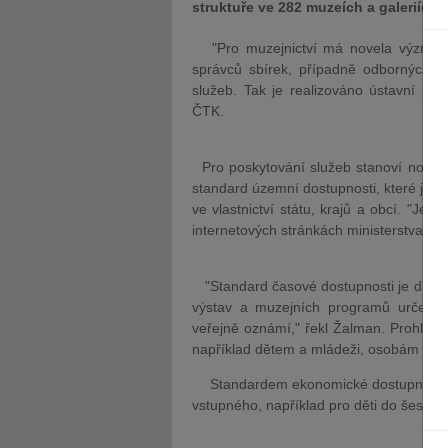
struktuře ve 282 muzeích a galeriích,
"Pro muzejnictví má novela význam v
správců sbírek, případně odborných (vě
služeb. Tak je realizováno ústavní prá
ČTK.
Pro poskytování služeb stanoví novela
standard územní dostupnosti, které je dá
ve vlastnictví státu, krajů a obcí. "Jej
internetových stránkách ministerstva kul
"Standard časové dostupnosti je dán pov
výstav a muzejních programů určených
veřejně oznámí," řekl Žalman. Prohlídk
například dětem a mládeži, osobám se 
Standardem ekonomické dostupnosti je
vstupného, například pro děti do šesti le