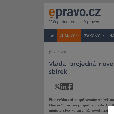
ČLÁNKY
ZÁKONY
N
9. 2. 2004
Vláda projedná nove
sbírek
Především zpřístupňováním sbírek muz
kterou 11. února projedná vláda. Pod
ministerstva kultury má novela zaručit