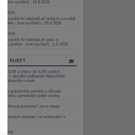
ne - živé vysílání) - 18.8.2026
5.08.2026
ické využití AI nástrojů při analýze a tvorbě
 (online - živé vysílání) - 25.8.2026
1.09.2026
ické využití AI nástrojů při práci s
aturou (online - živé vysílání) - 1.9.2026
INE KURZY
y ze SJM a vnosy do SJM a jejich
izace v aktuální judikatuře Nejvyššího
u a Ústavního soudu
věď z pracovního poměru z důvodu
luveného zameškání jedné směny
„tlačítková povinnost“ pro e-shopy
a cenových ujednání ve smlouvách v
etice
é stavby