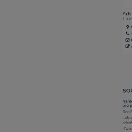
SO
Nahl
pro 
Rodič
rodič
odepř
důvod