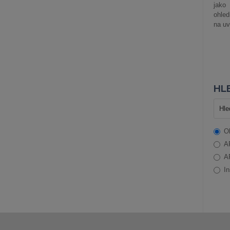
jako
ohle
na uv
HLE
O
A
A
In