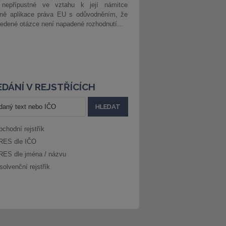
 nepřípustné ve vztahu k její námitce
dně aplikace práva EU s odůvodněním, že
edené otázce není napadené rozhodnutí...
DÁNÍ V REJSTŘÍCÍCH
bchodní rejstřík
RES dle IČO
RES dle jména / názvu
solvenční rejstřík