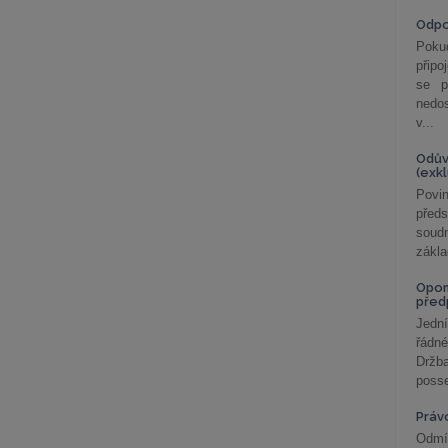
Odp
Poku
připo
se p
nedo
v...
Odův
(exk
Povin
před
soudn
zákla
Opom
před
Jední
řádné
Držba
posse
Práv
Odmít