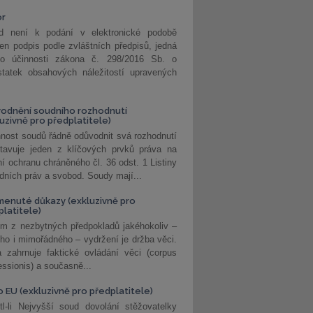
or
d není k podání v elektronické podobě
jen podpis podle zvláštních předpisů, jedná
o účinnosti zákona č. 298/2016 Sb. o
statek obsahových náležitostí upravených
odnění soudního rozhodnutí
luzivně pro předplatitele)
nost soudů řádně odůvodnit svá rozhodnutí
stavuje jeden z klíčových prvků práva na
í ochranu chráněného čl. 36 odst. 1 Listiny
dních práv a svobod. Soudy mají...
enuté důkazy (exkluzivně pro
platitele)
m z nezbytných předpokladů jakéhokoliv –
ho i mimořádného – vydržení je držba věci.
 zahrnuje faktické ovládání věci (corpus
ssionis) a současně...
o EU (exkluzivně pro předplatitele)
l-li Nejvyšší soud dovolání stěžovatelky