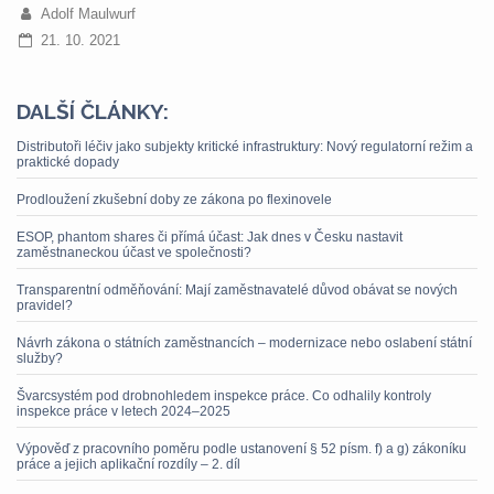
Adolf Maulwurf
21. 10. 2021
DALŠÍ ČLÁNKY:
Distributoři léčiv jako subjekty kritické infrastruktury: Nový regulatorní režim a
praktické dopady
Prodloužení zkušební doby ze zákona po flexinovele
ESOP, phantom shares či přímá účast: Jak dnes v Česku nastavit
zaměstnaneckou účast ve společnosti?
Transparentní odměňování: Mají zaměstnavatelé důvod obávat se nových
pravidel?
Návrh zákona o státních zaměstnancích – modernizace nebo oslabení státní
služby?
Švarcsystém pod drobnohledem inspekce práce. Co odhalily kontroly
inspekce práce v letech 2024–2025
Výpověď z pracovního poměru podle ustanovení § 52 písm. f) a g) zákoníku
práce a jejich aplikační rozdíly – 2. díl