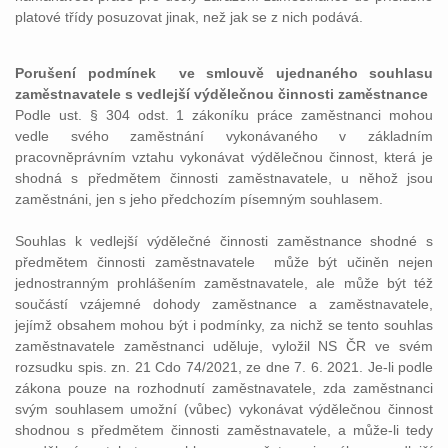
platové třídy posuzovat jinak, než jak se z nich podává.
Porušení podmínek ve smlouvě ujednaného souhlasu
zaměstnavatele s vedlejší výdělečnou činnosti zaměstnance
Podle ust. § 304 odst. 1 zákoníku práce zaměstnanci mohou
vedle svého zaměstnání vykonávaného v základním
pracovněprávním vztahu vykonávat výdělečnou činnost, která je
shodná s předmětem činnosti zaměstnavatele, u něhož jsou
zaměstnáni, jen s jeho předchozím písemným souhlasem.
Souhlas k vedlejší výdělečné činnosti zaměstnance shodné s
předmětem činnosti zaměstnavatele může být učiněn nejen
jednostranným prohlášením zaměstnavatele, ale může být též
součástí vzájemné dohody zaměstnance a zaměstnavatele,
jejímž obsahem mohou být i podmínky, za nichž se tento souhlas
zaměstnavatele zaměstnanci uděluje, vyložil NS ČR ve svém
rozsudku spis. zn. 21 Cdo 74/2021, ze dne 7. 6. 2021. Je-li podle
zákona pouze na rozhodnutí zaměstnavatele, zda zaměstnanci
svým souhlasem umožní (vůbec) vykonávat výdělečnou činnost
shodnou s předmětem činnosti zaměstnavatele, a může-li tedy