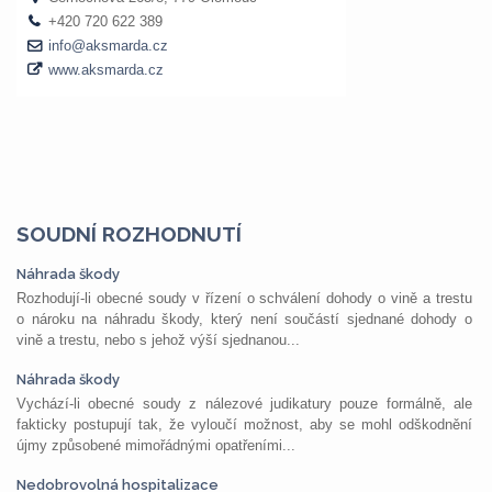
SOUDNÍ ROZHODNUTÍ
Náhrada škody
Rozhodují-li obecné soudy v řízení o schválení dohody o vině a trestu
o nároku na náhradu škody, který není součástí sjednané dohody o
vině a trestu, nebo s jehož výší sjednanou...
Náhrada škody
Vychází-li obecné soudy z nálezové judikatury pouze formálně, ale
fakticky postupují tak, že vyloučí možnost, aby se mohl odškodnění
újmy způsobené mimořádnými opatřeními...
Nedobrovolná hospitalizace