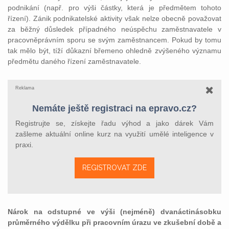
podnikání (např. pro výši částky, která je předmětem tohoto
řízení). Zánik podnikatelské aktivity však nelze obecně považovat
za běžný důsledek případného neúspěchu zaměstnavatele v
pracovněprávním sporu se svým zaměstnancem. Pokud by tomu
tak mělo být, tíží důkazní břemeno ohledně zvýšeného významu
předmětu daného řízení zaměstnavatele.
Reklama
Nemáte ještě registraci na epravo.cz?
Registrujte se, získejte řadu výhod a jako dárek Vám
zašleme aktuální online kurz na využití umělé inteligence v
praxi.
REGISTROVAT ZDE
Nárok na odstupné ve výši (nejméně) dvanáctinásobku
průměrného výdělku při pracovním úrazu ve zkušební době a