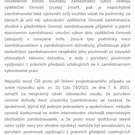
neudělením tohoto souhlasu zaměstnanci výkon vedlejší
výdělečné činnosti (zcela) zmařit, pak je nepochybně
zaměstnavatel také oprávněn svůj souhlas vázat na podmínky, za
kterých je pro něj vykonávání výdělečné činnosti zaměstnance
shodné s předmětem činnosti zaměstnavatele přijatelné a jejichž
stanovením zaměstnanci umožní výkon této výdělečné činnosti
(alespoň) v omezené míře. Jsou-li tyto podmínky mezi
zaměstnavatelem a zaměstnancem dohodnuty, představuje jejich
nedodržení zaměstnancem nesplnění jeho povinností ze závazků
převzatých takovou dohodou, a tedy i porušení povinnosti
vyplývající z právních předpisů vztahujících se k zaměstnancem
vykonávané práci.
Nejvyšší soud ČR proto při řešení projednávaného případu ve
svém rozsudku spis. zn. 21 Cdo 74/2021, ze dne 7. 6. 2021,
označil za nesprávný závěr odvolacího soudu, že porušení
cenové dohody mezi účastníky (zaměstnanec se zavázal, že
společnost, jejímž byl jediným jednatelem a společníkem, nebude
cenově konkurovat ve svém internetovém obchodě internetovým
obchodům zaměstnavatele, a že proto musí dodržovat stejné
nebo vyšší ceny pro shodné výrobky) nemůže být považováno za
porušení povinnosti vyplývající z právních předpisů vztahujících