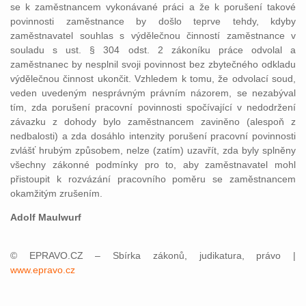
se k zaměstnancem vykonávané práci a že k porušení takové
povinnosti zaměstnance by došlo teprve tehdy, kdyby
zaměstnavatel souhlas s výdělečnou činností zaměstnance v
souladu s ust. § 304 odst. 2 zákoníku práce odvolal a
zaměstnanec by nesplnil svoji povinnost bez zbytečného odkladu
výdělečnou činnost ukončit. Vzhledem k tomu, že odvolací soud,
veden uvedeným nesprávným právním názorem, se nezabýval
tím, zda porušení pracovní povinnosti spočívající v nedodržení
závazku z dohody bylo zaměstnancem zaviněno (alespoň z
nedbalosti) a zda dosáhlo intenzity porušení pracovní povinnosti
zvlášť hrubým způsobem, nelze (zatím) uzavřít, zda byly splněny
všechny zákonné podmínky pro to, aby zaměstnavatel mohl
přistoupit k rozvázání pracovního poměru se zaměstnancem
okamžitým zrušením.
Adolf Maulwurf
© EPRAVO.CZ – Sbírka zákonů, judikatura, právo |
www.epravo.cz