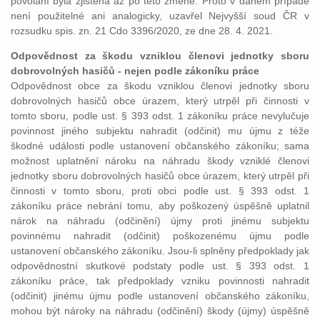
povolání byla zjištěna až po této změně. Proto v daném případě
není použitelné ani analogicky, uzavřel Nejvyšší soud ČR v
rozsudku spis. zn. 21 Cdo 3396/2020, ze dne 28. 4. 2021.
Odpovědnost za škodu vzniklou členovi jednotky sboru
dobrovolných hasičů - nejen podle zákoníku práce
Odpovědnost obce za škodu vzniklou členovi jednotky sboru
dobrovolných hasičů obce úrazem, který utrpěl při činnosti v
tomto sboru, podle ust. § 393 odst. 1 zákoníku práce nevylučuje
povinnost jiného subjektu nahradit (odčinit) mu újmu z téže
škodné události podle ustanovení občanského zákoníku; sama
možnost uplatnění nároku na náhradu škody vzniklé členovi
jednotky sboru dobrovolných hasičů obce úrazem, který utrpěl při
činnosti v tomto sboru, proti obci podle ust. § 393 odst. 1
zákoníku práce nebrání tomu, aby poškozený úspěšně uplatnil
nárok na náhradu (odčinění) újmy proti jinému subjektu
povinnému nahradit (odčinit) poškozenému újmu podle
ustanovení občanského zákoníku. Jsou-li splněny předpoklady jak
odpovědnostní skutkové podstaty podle ust. § 393 odst. 1
zákoníku práce, tak předpoklady vzniku povinnosti nahradit
(odčinit) jinému újmu podle ustanovení občanského zákoníku,
mohou být nároky na náhradu (odčinění) škody (újmy) úspěšně