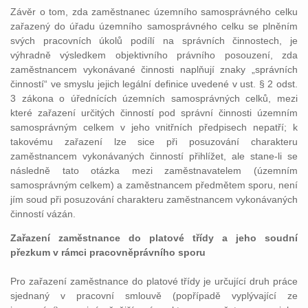
Závěr o tom, zda zaměstnanec územního samosprávného celku
zařazený do úřadu územního samosprávného celku se plněním
svých pracovních úkolů podílí na správních činnostech, je
výhradně výsledkem objektivního právního posouzení, zda
zaměstnancem vykonávané činnosti naplňují znaky „správních
činností“ ve smyslu jejich legální definice uvedené v ust. § 2 odst.
3 zákona o úřednících územních samosprávných celků, mezi
které zařazení určitých činností pod správní činnosti územním
samosprávným celkem v jeho vnitřních předpisech nepatří; k
takovému zařazení lze sice při posuzování charakteru
zaměstnancem vykonávaných činností přihlížet, ale stane-li se
následně tato otázka mezi zaměstnavatelem (územním
samosprávným celkem) a zaměstnancem předmětem sporu, není
jím soud při posuzování charakteru zaměstnancem vykonávaných
činností vázán.
Zařazení zaměstnance do platové třídy a jeho soudní
přezkum v rámci pracovněprávního sporu
Pro zařazení zaměstnance do platové třídy je určující druh práce
sjednaný v pracovní smlouvě (popřípadě vyplývající ze