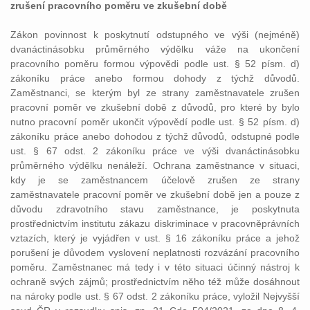
zrušení pracovního poměru ve zkušební době
Zákon povinnost k poskytnutí odstupného ve výši (nejméně)
dvanáctinásobku průměrného výdělku váže na ukončení
pracovního poměru formou výpovědi podle ust. § 52 písm. d)
zákoníku práce anebo formou dohody z týchž důvodů.
Zaměstnanci, se kterým byl ze strany zaměstnavatele zrušen
pracovní poměr ve zkušební době z důvodů, pro které by bylo
nutno pracovní poměr ukončit výpovědí podle ust. § 52 písm. d)
zákoníku práce anebo dohodou z týchž důvodů, odstupné podle
ust. § 67 odst. 2 zákoníku práce ve výši dvanáctinásobku
průměrného výdělku nenáleží. Ochrana zaměstnance v situaci,
kdy je se zaměstnancem účelově zrušen ze strany
zaměstnavatele pracovní poměr ve zkušební době jen a pouze z
důvodu zdravotního stavu zaměstnance, je poskytnuta
prostřednictvím institutu zákazu diskriminace v pracovněprávních
vztazích, který je vyjádřen v ust. § 16 zákoníku práce a jehož
porušení je důvodem vyslovení neplatnosti rozvázání pracovního
poměru. Zaměstnanec má tedy i v této situaci účinný nástroj k
ochraně svých zájmů; prostřednictvím něho též může dosáhnout
na nároky podle ust. § 67 odst. 2 zákoníku práce, vyložil Nejvyšší