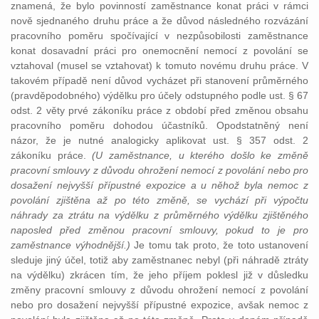
znamená, že bylo povinností zaměstnance konat práci v rámci
nově sjednaného druhu práce a že důvod následného rozvázání
pracovního poměru spočívající v nezpůsobilosti zaměstnance
konat dosavadní práci pro onemocnění nemocí z povolání se
vztahoval (musel se vztahovat) k tomuto novému druhu práce. V
takovém případě není důvod vycházet při stanovení průměrného
(pravděpodobného) výdělku pro účely odstupného podle ust. § 67
odst. 2 věty prvé zákoníku práce z období před změnou obsahu
pracovního poměru dohodou účastníků. Opodstatněný není
názor, že je nutné analogicky aplikovat ust. § 357 odst. 2
zákoníku práce.
(U zaměstnance, u kterého došlo ke změně
pracovní smlouvy z důvodu ohrožení nemocí z povolání nebo pro
dosažení nejvyšší přípustné expozice a u něhož byla nemoc z
povolání zjištěna až po této změně, se vychází při výpočtu
náhrady za ztrátu na výdělku z průměrného výdělku zjištěného
naposled před změnou pracovní smlouvy, pokud to je pro
zaměstnance výhodnější.)
Je tomu tak proto, že toto ustanovení
sleduje jiný účel, totiž aby zaměstnanec nebyl (při náhradě ztráty
na výdělku) zkrácen tím, že jeho příjem poklesl již v důsledku
změny pracovní smlouvy z důvodu ohrožení nemocí z povolání
nebo pro dosažení nejvyšší přípustné expozice, avšak nemoc z