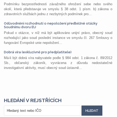
Podmínku bezprostřednosti závažného ohrožení sebe nebo svého
okolí, která představuje ve smyslu § 38 odst. 1 písm. b) zákona o
zdravotních službách jednu z nezbytných podmínek pro...
Odůvodnění rozhodnutí o nepoložení předběžné otázky
Soudnímu dvoru EU
Pokud v otázce, v níž má být aplikováno unijní právo, obecný soud
rozhodující jako soud poslední instance ve smyslu čl. 267 Smlouvy o
fungování Evropské unie nepoložení...
Dobrá víra (exkluzivně pro předplatitele)
Má-li být dobrá víra nabyvatele podle § 984 odst. 1 zákona č. 89/2012
Sb., občanský zákoník, vyvrácena z důvodu nedostatečné
investigativní aktivity, musí obecný soud ústavně...
HLEDÁNÍ V REJSTŘÍCÍCH