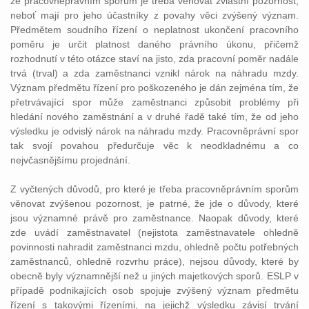
že pracovněprávním sporům je třeba věnovat zvláštní pozornost,
neboť mají pro jeho účastníky z povahy věci zvýšený význam.
Předmětem soudního řízení o neplatnost ukončení pracovního
poměru je určit platnost daného právního úkonu, přičemž
rozhodnutí v této otázce staví na jisto, zda pracovní poměr nadále
trvá (trval) a zda zaměstnanci vznikl nárok na náhradu mzdy.
Význam předmětu řízení pro poškozeného je dán zejména tím, že
přetrvávající spor může zaměstnanci způsobit problémy při
hledání nového zaměstnání a v druhé řadě také tím, že od jeho
výsledku je odvislý nárok na náhradu mzdy. Pracovněprávní spor
tak svojí povahou předurčuje věc k neodkladnému a co
nejvčasnějšímu projednání.
Z vyčtených důvodů, pro které je třeba pracovněprávním sporům
věnovat zvýšenou pozornost, je patrné, že jde o důvody, které
jsou významné právě pro zaměstnance. Naopak důvody, které
zde uvádí zaměstnavatel (nejistota zaměstnavatele ohledně
povinnosti nahradit zaměstnanci mzdu, ohledně počtu potřebných
zaměstnanců, ohledně rozvrhu práce), nejsou důvody, které by
obecně byly významnější než u jiných majetkových sporů. ESLP v
případě podnikajících osob spojuje zvýšený význam předmětu
řízení s takovými řízeními, na jejichž výsledku závisí trvání