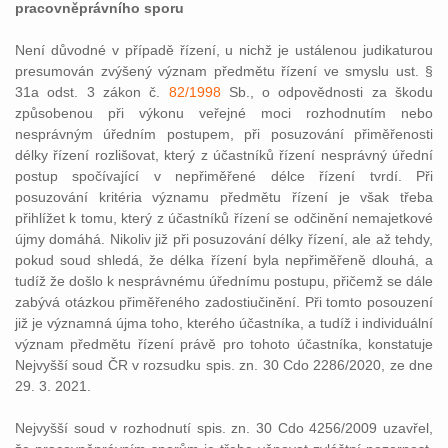
pracovněprávního sporu
Není důvodné v případě řízení, u nichž je ustálenou judikaturou
presumován zvýšený význam předmětu řízení ve smyslu ust. §
31a odst. 3 zákon č.
82/1998
Sb., o odpovědnosti za škodu
způsobenou při výkonu veřejné moci rozhodnutím nebo
nesprávným úředním postupem, při posuzování přiměřenosti
délky řízení rozlišovat, který z účastníků řízení nesprávný úřední
postup spočívající v nepřiměřené délce řízení tvrdí. Při
posuzování kritéria významu předmětu řízení je však třeba
přihlížet k tomu, který z účastníků řízení se odčinění nemajetkové
újmy domáhá. Nikoliv již při posuzování délky řízení, ale až tehdy,
pokud soud shledá, že délka řízení byla nepřiměřeně dlouhá, a
tudíž že došlo k nesprávnému úřednímu postupu, přičemž se dále
zabývá otázkou přiměřeného zadostiučinění. Při tomto posouzení
již je významná újma toho, kterého účastníka, a tudíž i individuální
význam předmětu řízení právě pro tohoto účastníka, konstatuje
Nejvyšší soud ČR v rozsudku spis. zn. 30 Cdo 2286/2020, ze dne
29. 3. 2021.
Nejvyšší soud v rozhodnutí spis. zn. 30 Cdo 4256/2009 uzavřel,