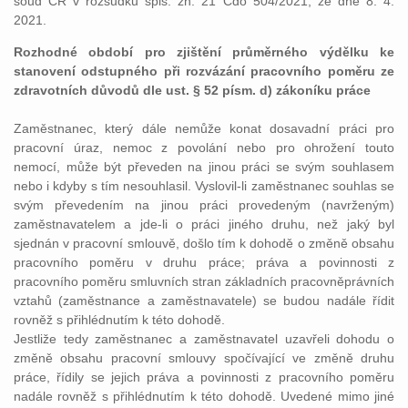
soud ČR v rozsudku spis. zn. 21 Cdo 504/2021, ze dne 8. 4.
2021.
Rozhodné období pro zjištění průměrného výdělku ke
stanovení odstupného při rozvázání pracovního poměru ze
zdravotních důvodů dle ust. § 52 písm. d) zákoníku práce
Zaměstnanec, který dále nemůže konat dosavadní práci pro
pracovní úraz, nemoc z povolání nebo pro ohrožení touto
nemocí, může být převeden na jinou práci se svým souhlasem
nebo i kdyby s tím nesouhlasil. Vyslovil-li zaměstnanec souhlas se
svým převedením na jinou práci provedeným (navrženým)
zaměstnavatelem a jde-li o práci jiného druhu, než jaký byl
sjednán v pracovní smlouvě, došlo tím k dohodě o změně obsahu
pracovního poměru v druhu práce; práva a povinnosti z
pracovního poměru smluvních stran základních pracovněprávních
vztahů (zaměstnance a zaměstnavatele) se budou nadále řídit
rovněž s přihlédnutím k této dohodě.
Jestliže tedy zaměstnanec a zaměstnavatel uzavřeli dohodu o
změně obsahu pracovní smlouvy spočívající ve změně druhu
práce, řídily se jejich práva a povinnosti z pracovního poměru
nadále rovněž s přihlédnutím k této dohodě. Uvedené mimo jiné