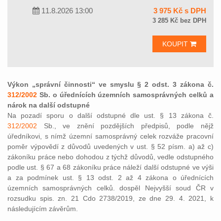
11.8.2026 13:00
3 975 Kč s DPH
3 285 Kč bez DPH
KOUPIT
Výkon „správní činnosti“ ve smyslu § 2 odst. 3 zákona č.
312/2002
Sb. o úřednících územních samosprávných celků a
nárok na další odstupné
Na pozadí sporu o další odstupné dle ust. § 13 zákona č.
312/2002
Sb., ve znění pozdějších předpisů, podle nějž
úředníkovi, s nímž územní samosprávný celek rozváže pracovní
poměr výpovědí z důvodů uvedených v ust. § 52 písm. a) až c)
zákoníku práce nebo dohodou z týchž důvodů, vedle odstupného
podle ust. § 67 a 68 zákoníku práce náleží další odstupné ve výši
a za podmínek ust. § 13 odst. 2 až 4 zákona o úřednících
územních samosprávných celků. dospěl Nejvyšší soud ČR v
rozsudku spis. zn. 21 Cdo 2738/2019, ze dne 29. 4. 2021, k
následujícím závěrům.