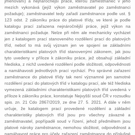
jmenování) a nejnáročnější práce, kterou zaměstnanec v jeho
mezích vykonává (jejíž výkon zaměstnavatel po zaměstnanci
požaduje); zaměstnavatel tedy zařadí zaměstnance podle ust. §
123 odst. 2 zákoníku práce do platové třídy, ve které je podle
katalogu prací zařazena nejnáročnější práce, jejíž výkon na
zaměstnanci požaduje. Nelze při něm ale mechanicky vycházet
jen z katalogem prací stanoveného rozdělení prací do platových
tříd, neboť to má svůj význam jen ve spojení se základními
charakteristikami platových tříd stanovenými zákonem, jak jsou
tyto uvedeny v příloze k zákoníku práce, jež obsahují základní
hlediska, z nichž uvedené rozdělení podle složitosti, odpovědnosti
a namáhavosti jednotlivých prací vychází. Pro správné zařazení
zaměstnance do platové třídy tak není významné jen samotné
rozdělení prací do platových tříd v katalogu prací, ale též hlediska
vymezená základními charakteristikami platových tříd uvedená v
příloze k zákoníku práce, konstatuje Nejvyšší soud ČR v rozsudku
spis. zn. 21 Cdo 2867/2019, ze dne 27. 5. 2021. A dále v něm
určuje, že katalogem prací provedené rozdělení a základní
charakteristiky platových tříd jsou pro všechny závazné a
zaměstnavatel, popřípadě soud v řízení, jehož předmětem jsou
platové nároky zaměstnance, nemohou složitost, odpovědnost a
namáhavost práce pro účely zařazení zaměstnance do příslušné