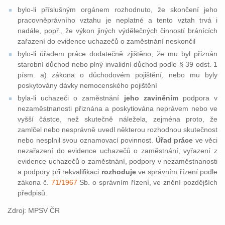
bylo-li příslušným orgánem rozhodnuto, že skončení jeho
pracovněprávního vztahu je neplatné a tento vztah trvá i
nadále, popř., že výkon jiných výdělečných činností bránících
zařazení do evidence uchazečů o zaměstnání neskončil
bylo-li úřadem práce dodatečně zjištěno, že mu byl přiznán
starobní důchod nebo plný invalidní důchod podle § 39 odst. 1
písm. a) zákona o důchodovém pojištění, nebo mu byly
poskytovány dávky nemocenského pojištění
byla-li uchazeči o zaměstnání
jeho zaviněním
podpora v
nezaměstnanosti přiznána a poskytiována neprávem nebo ve
vyšší částce, než skutečně náležela, zejména proto, že
zamlčel nebo nesprávně uvedl některou rozhodnou skutečnost
nebo nesplnil svou oznamovací povinnost.
Úřad práce
ve věci
nezařazení do evidence uchazečů o zaměstnání, vyřazení z
evidence uchazečů o zaměstnání, podpory v nezaměstnanosti
a podpory při rekvalifikaci
rozhoduje
ve správním řízení podle
zákona č.
71/1967
Sb. o správním řízení, ve znění pozdějších
předpisů.
Zdroj: MPSV ČR