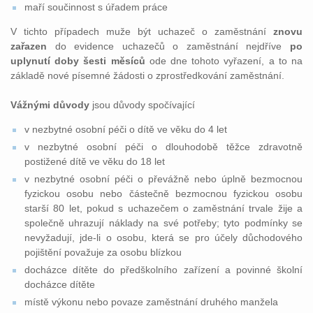
maří součinnost s úřadem práce
V tichto případech muže být uchazeč o zaměstnání
znovu
zařazen
do evidence uchazečů o zaměstnání nejdříve
po
uplynutí doby šesti měsíců
ode dne tohoto vyřazení, a to na
základě nové písemné žádosti o zprostředkování zaměstnání.
Vážnými důvody
jsou důvody spočívající
v nezbytné osobní péči o dítě ve věku do 4 let
v nezbytné osobní péči o dlouhodobě těžce zdravotně
postižené dítě ve věku do 18 let
v nezbytné osobní péči o převážně nebo úplně bezmocnou
fyzickou osobu nebo částečně bezmocnou fyzickou osobu
starší 80 let, pokud s uchazečem o zaměstnání trvale žije a
společně uhrazují náklady na své potřeby; tyto podmínky se
nevyžadují, jde-li o osobu, která se pro účely důchodového
pojištění považuje za osobu blízkou
docházce dítěte do předškolního zařízení a povinné školní
docházce dítěte
místě výkonu nebo povaze zaměstnání druhého manžela