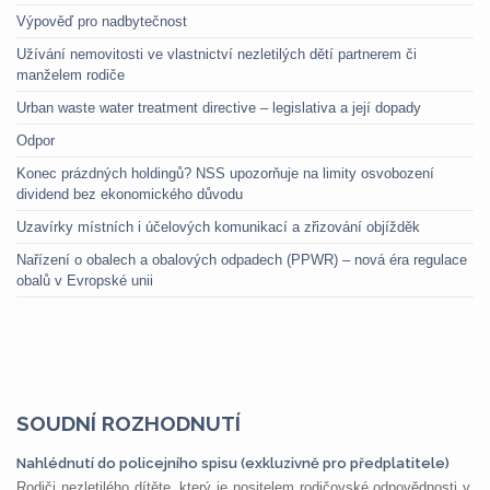
Výpověď pro nadbytečnost
Užívání nemovitosti ve vlastnictví nezletilých dětí partnerem či
manželem rodiče
Urban waste water treatment directive – legislativa a její dopady
Odpor
Konec prázdných holdingů? NSS upozorňuje na limity osvobození
dividend bez ekonomického důvodu
Uzavírky místních i účelových komunikací a zřizování objížděk
Nařízení o obalech a obalových odpadech (PPWR) – nová éra regulace
obalů v Evropské unii
SOUDNÍ ROZHODNUTÍ
Nahlédnutí do policejního spisu (exkluzivně pro předplatitele)
Rodiči nezletilého dítěte, který je nositelem rodičovské odpovědnosti v