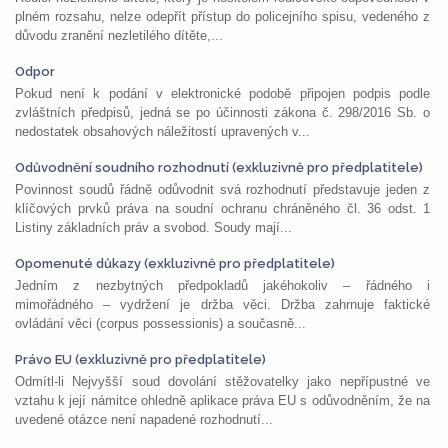
plném rozsahu, nelze odepřít přístup do policejního spisu, vedeného z
důvodu zranění nezletilého dítěte,...
Odpor
Pokud není k podání v elektronické podobě připojen podpis podle
zvláštních předpisů, jedná se po účinnosti zákona č. 298/2016 Sb. o
nedostatek obsahových náležitostí upravených v...
Odůvodnění soudního rozhodnutí (exkluzivně pro předplatitele)
Povinnost soudů řádně odůvodnit svá rozhodnutí představuje jeden z
klíčových prvků práva na soudní ochranu chráněného čl. 36 odst. 1
Listiny základních práv a svobod. Soudy mají...
Opomenuté důkazy (exkluzivně pro předplatitele)
Jedním z nezbytných předpokladů jakéhokoliv – řádného i
mimořádného – vydržení je držba věci. Držba zahrnuje faktické
ovládání věci (corpus possessionis) a současně...
Právo EU (exkluzivně pro předplatitele)
Odmítl-li Nejvyšší soud dovolání stěžovatelky jako nepřípustné ve
vztahu k její námitce ohledně aplikace práva EU s odůvodněním, že na
uvedené otázce není napadené rozhodnutí...