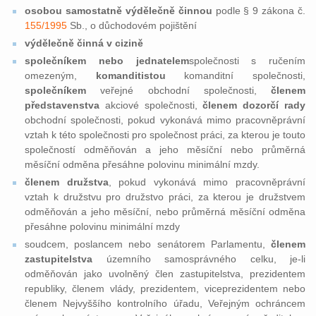
osobou samostatně výdělečně činnou
podle § 9 zákona č.
155/1995
Sb., o důchodovém pojištění
výdělečně činná v cizině
společníkem nebo jednatelem
společnosti s ručením
omezeným,
komanditistou
komanditní společnosti,
společníkem
veřejné obchodní společnosti,
členem
představenstva
akciové společnosti,
členem dozorčí rady
obchodní společnosti, pokud vykonává mimo pracovněprávní
vztah k této společnosti pro společnost práci, za kterou je touto
společností odměňován a jeho měsíční nebo průměrná
měsíční odměna přesáhne polovinu minimální mzdy.
členem družstva
, pokud vykonává mimo pracovněprávní
vztah k družstvu pro družstvo práci, za kterou je družstvem
odměňován a jeho měsíční, nebo průměrná měsíční odměna
přesáhne polovinu minimální mzdy
soudcem, poslancem nebo senátorem Parlamentu,
členem
zastupitelstva
územního samosprávného celku, je-li
odměňován jako uvolněný člen zastupitelstva, prezidentem
republiky, členem vlády, prezidentem, viceprezidentem nebo
členem Nejvyššího kontrolního úřadu, Veřejným ochráncem