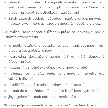
zdravotních důvodech, které podle lékařského posudku brání
vykonávat zaměstnání nebo plnit povinnost součinnosti s
úřadem práce při zprostředkování zaměstnání
jiných vážných osobních důvodech, např. etických, mravních,
náboženských, které uchazeč o zaměstnání doloží a prokáže.
Za maření součinnosti s úřadem práce se považuje,
pokud
uchazeč o zaměstnání
je podle lékařského posudku schopen plnit povinnosti vůči
úřadu práce a přesto je neplní
neprojedná doporučené zaměstnání ve lhůtě stanovené
úřadem práce
neoznámí rozhodné skutečnosti ve stanovené lhůtě
nedostaví se na úřad práce ve stanoveném termínu bez
vážných důvodů
nesdělí úřadu práce údaje o zdravotním omezení
nepodrobí se na žádost úřadu práce lékařskému vyšetření
jiným jednáním zmaří nástup do zaměstnání
Nárok na podporu v nezaměstnanosti
má uchazeč o zaměstnání, který