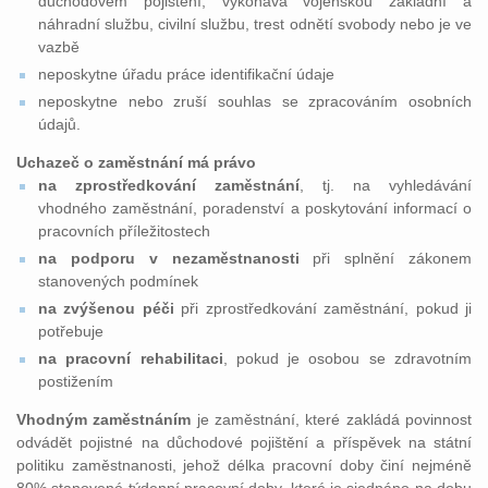
důchodovém pojištění, vykonává vojenskou základní a
náhradní službu, civilní službu, trest odnětí svobody nebo je ve
vazbě
neposkytne úřadu práce identifikační údaje
neposkytne nebo zruší souhlas se zpracováním osobních
údajů.
Uchazeč o zaměstnání má právo
na zprostředkování zaměstnání
, tj. na vyhledávání
vhodného zaměstnání, poradenství a poskytování informací o
pracovních příležitostech
na podporu v nezaměstnanosti
při splnění zákonem
stanovených podmínek
na zvýšenou péči
při zprostředkování zaměstnání, pokud ji
potřebuje
na pracovní rehabilitaci
, pokud je osobou se zdravotním
postižením
Vhodným zaměstnáním
je zaměstnání, které zakládá povinnost
odvádět pojistné na důchodové pojištění a příspěvek na státní
politiku zaměstnanosti, jehož délka pracovní doby činí nejméně