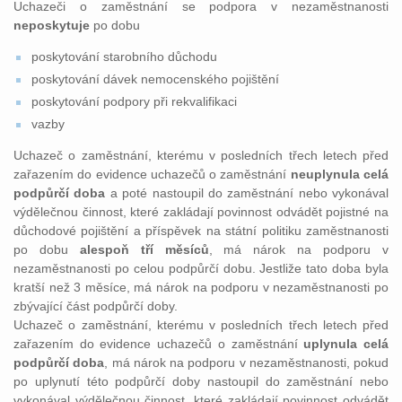
Uchazeči o zaměstnání se podpora v nezaměstnanosti
neposkytuje
po dobu
poskytování starobního důchodu
poskytování dávek nemocenského pojištění
poskytování podpory při rekvalifikaci
vazby
Uchazeč o zaměstnání, kterému v posledních třech letech před
zařazením do evidence uchazečů o zaměstnání
neuplynula celá
podpůrčí doba
a poté nastoupil do zaměstnání nebo vykonával
výdělečnou činnost, které zakládají povinnost odvádět pojistné na
důchodové pojištění a příspěvek na státní politiku zaměstnanosti
po dobu
alespoň tří měsíců
, má nárok na podporu v
nezaměstnanosti po celou podpůrčí dobu. Jestliže tato doba byla
kratší než 3 měsíce, má nárok na podporu v nezaměstnanosti po
zbývající část podpůrčí doby.
Uchazeč o zaměstnání, kterému v posledních třech letech před
zařazením do evidence uchazečů o zaměstnání
uplynula celá
podpůrčí doba
, má nárok na podporu v nezaměstnanosti, pokud
po uplynutí této podpůrčí doby nastoupil do zaměstnání nebo
vykonával výdělečnou činnost, které zakládají povinnost odvádět