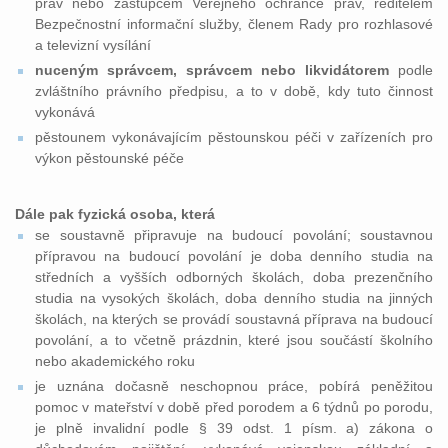
práv nebo zástupcem Veřejného ochránce práv, ředitelem
Bezpečnostní informační služby, členem Rady pro rozhlasové
a televizní vysílání
nuceným správcem, správcem nebo likvidátorem
podle
zvláštního právního předpisu, a to v době, kdy tuto činnost
vykonává
pěstounem vykonávajícím pěstounskou péči v zařízeních pro
výkon pěstounské péče
Dále pak fyzická osoba, která
se soustavně připravuje na budoucí povolání; soustavnou
přípravou na budoucí povolání je doba denního studia na
středních a vyšších odborných školách, doba prezenčního
studia na vysokých školách, doba denního studia na jinných
školách, na kterých se provádí soustavná příprava na budoucí
povolání, a to včetně prázdnin, které jsou součástí školního
nebo akademického roku
je uznána dočasně neschopnou práce, pobírá peněžitou
pomoc v mateřství v době před porodem a 6 týdnů po porodu,
je plně invalidní podle § 39 odst. 1 písm. a) zákona o