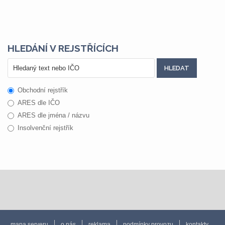
HLEDÁNÍ V REJSTŘÍCÍCH
Obchodní rejstřík
ARES dle IČO
ARES dle jména / názvu
Insolvenční rejstřík
mapa serveru
o nás
reklama
podmínky provozu
kontakty