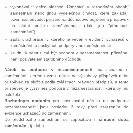
vykonával v délce alespoň 12měsíců v rozhodném období
zaměstnání nebo jinou výdělečnou činnost, které zakládají
povinnost odvádět pojistné na důchodové pojištění a příspěvek
na státní politiku zaměstnanosti (dále jen "předchozí
zaměstnání")
žádal úřad práce, u kterého je veden v evidenci uchazečů o
zaměstnání, o poskytnutí podpory v nezaměstnanosti
ke dni, k němuž má být podpora v nezaměstanosti přiznána,
není poživatelem starobního důchodu
Nárok na podporu v nezaměstnanosti
má uchazeč o
zaměstnání, kterému vznikl nárok na výsluhový příspěvek nebo
příspěvěk za službu podle zvláštních právních předpisů, a tento
příspěvek je vyšší než podpora v nezaměstnanosti, která by mu
náležela.
Rozhodným obdobím
pro posuzování nároku na podporuv
nezaměstnanosti jsou poslední 3 roky před zařazením do
evidence uchazečů do zaměstnání.
Do předchozího zaměstnání se započítává i
náhradní doba
zaměstnání
, tj. doba