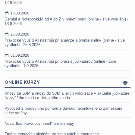
12.8.2026
18.08.2026
Gemini a NotebookLM od A do Z v právní praxi (online - živé vysílání) -
18.8.2026
25.08.2026
Praktické využití AI nástrojů při analýze a tvorbě smluv (online - živé
vysílání) - 25.8.2026
01.09.2026
Praktické využití AI nástrojů při práci s judikaturou (online - živé
vysílání) - 1.9.2026
ONLINE KURZY
Vnosy ze SJM a vnosy do SJM a jejich valorizace v aktuální judikatuře
Nejvyššího soudu a Ústavního soudu
Výpověď z pracovního poměru z důvodu neomluveného zameškání
jedné směny
Nová „tlačítková povinnost“ pro e-shopy
Změna cenových ujednání ve smlouvách v energetice