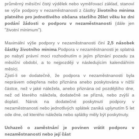
průměrný měsíční čistý výdělek nebo vyměřovací základ, stanoví
se výče podpory v nezaměstnanosti z částky
životního minima
platného pro jednotlivého občana staršího 26let věku ke dni
podání žádosti o podporu v nezaměstnanosti
(dále jen
"životní minimum").
Maximální výše podpory v nezaměstnanosti činí
2,5 násobek
částky životního minima
.Podpora v nezaměstnanosti je splatná
po nabytí právní moci rozhodnutím o jejím přiznání pozadu za
měsíční období, a to nejpozději v následujícím kalendářním
měsíci.
Zjistí-li se dodatečně, že podpora v nezaměstnanosti byla
neprávem odepřena nebo přiznána anebo poskytována v nižší
částce, než v jaké náležela, anebo přiznána od pozdějšího dne,
než od kterého náležela, dodatečně se přizná, nebo zvýší a
doplatí. Nárok na dodatečné poskytnutí podpory v
nezaměstnanosti nebo jednotlivých splátek zaniká uplynutím 5 let
ode dne, od kterého náležela nebo splátky měly být poskytnuty.
Uchazeč o zaměstnání je povinen vrátit podporu v
nezaměstnanosti nebo její část