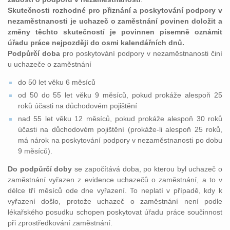
Skutečnosti rozhodné pro přiznání a poskytování podpory v
nezaměstnanosti je uchazeč o zaměstnání povinen doložit a
změny těchto skutečností je povinnen písemně oznámit
úřadu práce nejpozději do osmi kalendářních dnů.
Podpůrčí doba
pro poskytování podpory v nezaměstnanosti činí
u uchazeče o zaměstnání
do 50 let věku 6 měsíců
od 50 do 55 let věku 9 měsíců, pokud prokáže alespoň 25
roků účasti na důchodovém pojištění
nad 55 let věku 12 měsíců, pokud prokáže alespoň 30 roků
účasti na důchodovém pojištění (prokáže-li alespoň 25 roků,
má nárok na poskytování podpory v nezaměstnanosti po dobu
9 měsíců).
Do podpůrčí doby
se započítává doba, po kterou byl uchazeč o
zaměstnání vyřazen z evidence uchazečů o zaměstnání, a to v
délce tří měsíců ode dne vyřazení. To neplatí v případě, kdy k
vyřazení došlo, protože uchazeč o zaměstnání není podle
lékařského posudku schopen poskytovat úřadu práce součinnost
při zprostředkování zaměstnání.