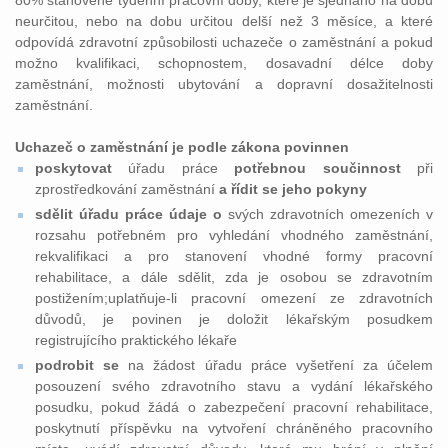
80% stanovené týdenní pracovní doby, které je sjednáno na dobu
neurčitou, nebo na dobu určitou delší než 3 měsíce, a které
odpovídá zdravotní způsobilosti uchazeče o zaměstnání a pokud
možno kvalifikaci, schopnostem, dosavadní délce doby
zaměstnání, možnosti ubytování a dopravní dosažitelnosti
zaměstnání.
Uchazeč o zaměstnání je podle zákona povinnen
poskytovat
úřadu práce
potřebnou součinnost
při
zprostředkování zaměstnání
a řídit se jeho pokyny
sdělit úřadu práce údaje o
svých zdravotních omezeních v
rozsahu potřebném pro vyhledání vhodného zaměstnání,
rekvalifikaci a pro stanovení vhodné formy pracovní
rehabilitace, a dále sdělit, zda je osobou se zdravotním
postižením;uplatňuje-li pracovní omezení ze zdravotních
důvodů, je povinen je doložit lékařským posudkem
registrujícího praktického lékaře
podrobit se
na žádost úřadu práce vyšetření za účelem
posouzení svého zdravotního stavu a vydání lékařského
posudku, pokud žádá o zabezpečení pracovní rehabilitace,
poskytnutí příspěvku na vytvoření chráněného pracovního