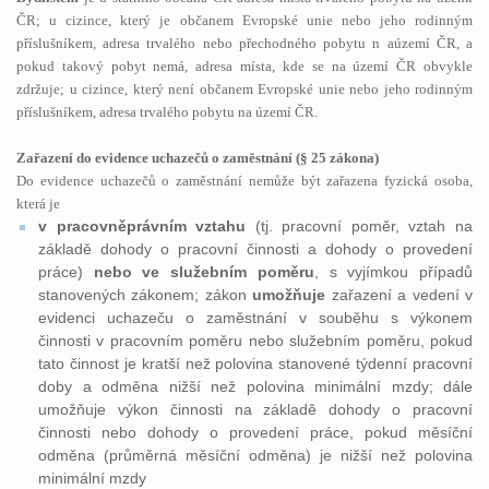
ČR; u cizince, který je občanem Evropské unie nebo jeho rodinným
příslušníkem, adresa trvalého nebo přechodného pobytu n aúzemí ČR, a
pokud takový pobyt nemá, adresa místa, kde se na území ČR obvykle
zdržuje; u cizince, který není občanem Evropské unie nebo jeho rodinným
příslušníkem, adresa trvalého pobytu na území ČR.
Zařazení do evidence uchazečů o zaměstnání (§ 25 zákona)
Do evidence uchazečů o zaměstnání nemůže být zařazena fyzická osoba,
která je
v pracovněprávním vztahu
(tj. pracovní poměr, vztah na
základě dohody o pracovní činnosti a dohody o provedení
práce)
nebo ve služebním poměru
, s vyjímkou případů
stanovených zákonem; zákon
umožňuje
zařazení a vedení v
evidenci uchazeču o zaměstnání v souběhu s výkonem
činnosti v pracovním poměru nebo služebním poměru, pokud
tato činnost je kratší než polovina stanovené týdenní pracovní
doby a odměna nižší než polovina minimální mzdy; dále
umožňuje výkon činnosti na základě dohody o pracovní
činnosti nebo dohody o provedení práce, pokud měsíční
odměna (průměrná měsíční odměna) je nižší než polovina
minimální mzdy