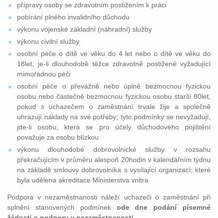
přípravy osoby se zdravotním postižením k práci
pobírání plného invalidního důchodu
výkonu vojenské základní (náhradní) služby
výkonu civilní služby
osobní péče o dítě ve věku do 4 let nebo o dítě ve věku do
18let, je-li dlouhodobě těžce zdravotně postižené vyžadující
mimořádnou péči
osobní péče o převážně nebo úplně bezmocnou fyzickou
osobu nebo částečně bezmocnou fyzickou osobu starší 80let,
pokud s uchazečem o zaměstnání trvale žije a společně
uhrazují náklady na své potřeby; tyto podmínky se nevyžadují,
jde-li osobu, která se pro účely důchodového pojištění
považuje za osobu blízkou
výkonu dlouhodobé dobrovolnické služby v rozsahu
překračujícím v průměru alespoň 20hodin v kalendářním týdnu
na základě smlouvy dobrovolníka s vysílající organizací; které
byla udělena akreditace Ministerstva vnitra
Podpora v nezaměstnanosti náleží uchazeči o zaměstnání při
splnění stanovených podmínek
ode dne podání písemné
žádosti o podporu v nezaměstnanosti
.