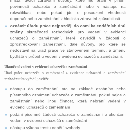
místa, uvádí zdravotní důvody, které mu brání v plnění
povinností uchazeče o zaměstnání nebo v nástupu na
rekvalifikaci, nebo pokud jde o posouzení vhodnosti
doporučeného zaměstnání z hlediska zdravotní způsobilosti
oznámit úřadu práce nejpozději do osmi kalendářních dnů
změny
skutečností rozhodných pro vedení v evidenci
uchazečů o zaměstnání, které osvědčil v žádosti o
zprostředkování zaměstnání, dále důvody, pro které se
nedostavil na úřad práce ve stanoveném termínu, a změnu
bydliště v průběhu vedení v evidenci uchazečů o zaměstnání.
Ukončení vedení v evidenci uchazečů o zaměstnání
Úřad práce uchazeče o zaměstnání z evidence uchazečů o zaměstnání
rozhodnutím vyřadí, jestliže
nástupu do zaměstnání, ato na základě osobního nebo
písemného oznámení uchazeče o zaměstnání, pokud nejde o
zaměstnání nebo jinou činnost, která nebrání vedení v
evidenci uchazečů o zaměstnání
podání písemné žádosti uchazeče o zaměstnání o ukončení
vedení v evidenci uchazečů o zaměstnání
nástupu výkonu trestu odnětí svobody