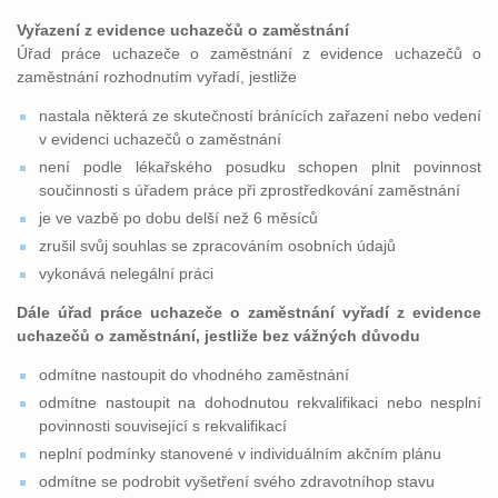
Vyřazení z evidence uchazečů o zaměstnání
Úřad práce uchazeče o zaměstnání z evidence uchazečů o
zaměstnání rozhodnutím vyřadí, jestliže
nastala některá ze skutečností bránících zařazení nebo vedení
v evidenci uchazečů o zaměstnání
není podle lékařského posudku schopen plnit povinnost
součinnosti s úřadem práce při zprostředkování zaměstnání
je ve vazbě po dobu delší než 6 měsíců
zrušil svůj souhlas se zpracováním osobních údajů
vykonává nelegální práci
Dále úřad práce uchazeče o zaměstnání vyřadí z evidence
uchazečů o zaměstnání, jestliže bez vážných důvodu
odmítne nastoupit do vhodného zaměstnání
odmítne nastoupit na dohodnutou rekvalifikaci nebo nesplní
povinnosti související s rekvalifikací
neplní podmínky stanovené v individuálním akčním plánu
odmítne se podrobit vyšetření svého zdravotníhop stavu