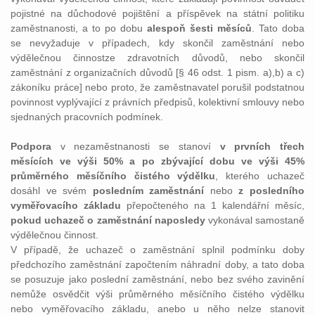
pojistné na důchodové pojištění a příspěvek na státní politiku
zaměstnanosti, a to po dobu
alespoň šesti měsíců
. Tato doba
se nevyžaduje v případech, kdy skončil zaměstnání nebo
výdělečnou činnostze zdravotních důvodů, nebo skončil
zaměstnání z organizačních důvodů [§ 46 odst. 1 pism. a),b) a c)
zákoníku práce] nebo proto, že zaměstnavatel porušil podstatnou
povinnost vyplývající z právních předpisů, kolektivní smlouvy nebo
sjednaných pracovních podmínek.
Podpora
v nezaměstnanosti se stanoví
v prvních třech
měsících ve výši 50% a po zbývající dobu ve výši 45%
průměrného měsíčního čistého výdělku
, kterého uchazeč
dosáhl ve svém
posledním zaměstnání
nebo
z posledního
vyměřovacího základu
přepočteného na 1 kalendářní měsíc,
pokud uchazeč o zaměstnání naposledy
vykonával samostaně
výdělečnou činnost.
V případě, že uchazeč o zaměstnání splnil podmínku doby
předchozího zaměstnání započtením náhradní doby, a tato doba
se posuzuje jako poslední zaměstnání, nebo bez svého zavinění
nemůže osvědčit výši průměrného měsíčního čistého výdělku
nebo vyměřovacího základu, anebo u něho nelze stanovit