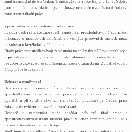
zaměstnanosti (dále jen "zákon"). Znění zákona a související právní předpisy
jsou k nahlédnutí na úřadech práce. Dotazy uchazečů o zaměstnání zodpoví
zaměstnanci úřadů práce.
Zprostředkování zaměstnání úřady práce
Fyzická osoba si může zabezpečit zaměstnání prostřednictvím úřadu práce.
Informace o možnostech zaměstnání a volných pracovních místech může
požadovat u kteréhokoliv úřadu práce.
Úřady práce zprostředkovávají zaměstnání na celém území České republiky a
v případech stanovených zákonem i do zahraničí. Zaměstnání do zahraničí
lze zprostředkovat jen se souhlasem uchazeče o zaměstnání. Zprostředkování
úřady práce je bezplatné.
Uchazeč o zaměstnání
Uchazečem o zaměstnání se může stát fyzická osoba, která osobně požádá o
zprostředkování zaměstnání úřad práce, v jehož správním obvodu má
bydliště, a při splnění zákonem stanovených podmínek je úřadem práce
zařazena do evidence uchazeču o zaměstnání.
Uchazeč o zaměstnání může požádat příslušný úřad práce o
zprostředkovánízaměstnání úřadem práce, v jehož správním obvodu se z
vážných důvodů skutečně zdržuje.
Bydlištěm
je u státního občana ČR adresa místa trvalého pobytu na území