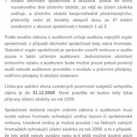
ostatní obchodní společnosti a družstva
, pokud ke konci
rozvahového dne účetního období, za nějž se účetní závěrka
ověřuje, a účetního období bezprostředně předcházejícího,
překročily nebo již dosáhly alespoň dvou ze tří kritérií
uvedených u akciové společnosti v bodech 1 až 3.
Podle nového zákona o auditorech určuje auditora nejvyšší orgán
společnosti, v případě obchodní společnosti tedy valná hromada.
Statutární orgán společnosti je oprávněn uzavřít smlouvu o auditu
pouze s takto určeným auditorem. Jednostranné ukončení
smluvního vztahu s auditorem bude možné pouze pokud povinný
audit nebude auditorem prováděn v souladu s právními předpisy,
vnitřními předpisy či etickým kodexem.
Lhůta pro splnění shora uvedených povinností subjektů veřejného
zájmu je do
31.12.2009
. Nová pravidla se budou tedy týkat
přípravy účetní závěrky za rok 2009.
Společnosti dotčené novým zněním zákona o auditorech musí
svolat valnou hromadu schvalující změny stanov či společenské
smlouvy. Uvedené změny je možné provést i na řádných valných
hromadách schvalující účetní závěrku za rok 2008, a to v případě,
že tyto ještě nebyly svolány nebo je-li ještě možné doplnit jejich