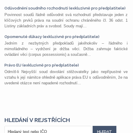
Odůvodnění soudního rozhodnutí (exkluzivně pro předplatitele)
Povinnost soudů řádně odůvodnit svá rozhodnutí představuje jeden z
klíčových prvků práva na soudní ochranu chráněného čl. 36 odst. 1
Listiny základních práv a svobod. Soudy mají...
Opomenuté důkazy (exkluzivně pro předplatitele)
Jedním z nezbytných předpokladů jakéhokoliv – řádného i
mimořádného – vydržení je držba věci. Držba zahrnuje faktické
ovládání věci (corpus possessionis) a současně...
Právo EU (exkluzivně pro předplatitele)
Odmítl-li Nejvyšší soud dovolání stěžovatelky jako nepřípustné ve
vztahu k její námitce ohledně aplikace práva EU s odůvodněním, že na
uvedené otázce není napadené rozhodnutí...
HLEDÁNÍ V REJSTŘÍCÍCH