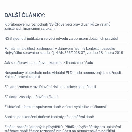
DALŠÍ ČLÁNKY:
K průlomovému rozhodnutí NS ČR ve věci práv dlužníků ze vztahů
zajištěných finančními zárukami
NSS sjednotil judikaturu ve věci odvodu za porušení dotačních pravidel
Formální náležitosti zastoupení v daňovém řízení v kontextu rozsudku
Nejvyššího správního soudu, čj. 4 Afs 353/2018-37, ze dne 18. února 2019
Jak se připravit na daňovou kontrolu z finančního úřadu
Nespoutaný blockchain nebo virtuální El Dorado neomezených možností.
Kolizně-právní kontext
Zásadní změna v rozdělování zisku u akciové společnosti
Základní zásady daňového řízení
Získávání informací správcem daně v rámci vyhledávací činnosti
Sankce po ukončení daňové kontroly při doměření daně
Změna zdanění drobných přivýdělků: Přiblížení výše částky pro uplatnění
srážkové daně částce rozhodné pro účast na nemocenském pojištění