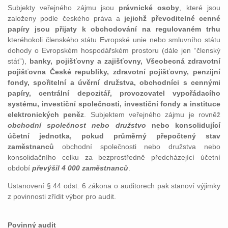
Subjekty veřejného zájmu jsou
právnické osoby
, které jsou
založeny podle českého práva a
jejichž převoditelné cenné
papíry jsou přijaty k obchodování na regulovaném trhu
kteréhokoli členského státu Evropské unie nebo smluvního státu
dohody o Evropském hospodářském prostoru (dále jen “členský
stát”),
banky, pojišťovny a zajišťovny, Všeobecná zdravotní
pojišťovna České republiky, zdravotní pojišťovny, penzijní
fondy, spořitelní a úvěrní družstva, obchodníci s cennými
papíry, centrální depozitář, provozovatel vypořádacího
systému, investiční společnosti, investiční fondy a instituce
elektronických peněz
. Subjektem veřejného zájmu je rovněž
obchodní společnost nebo družstvo
nebo konsolidující
účetní jednotka, pokud průměrný přepočtený stav
zaměstnanců
obchodní společnosti nebo družstva nebo
konsolidačního celku za bezprostředně předcházející účetní
období
převýšil 4 000 zaměstnanců
.
Ustanovení § 44 odst. 6 zákona o auditorech pak stanoví výjimky
z povinnosti zřídit výbor pro audit.
Povinný audit