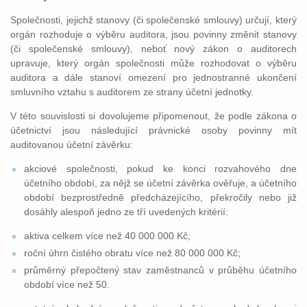
Společnosti, jejichž stanovy (či společenské smlouvy) určují, který
orgán rozhoduje o výběru auditora, jsou povinny změnit stanovy
(či společenské smlouvy), neboť nový zákon o auditorech
upravuje, který orgán společnosti může rozhodovat o výběru
auditora a dále stanoví omezení pro jednostranné ukončení
smluvního vztahu s auditorem ze strany účetní jednotky.
V této souvislosti si dovolujeme připomenout, že podle zákona o
účetnictví jsou následující právnické osoby povinny mít
auditovanou účetní závěrku:
akciové společnosti, pokud ke konci rozvahového dne
účetního období, za nějž se účetní závěrka ověřuje, a účetního
období bezprostředně předcházejícího, překročily nebo již
dosáhly alespoň jedno ze tří uvedených kritérií:
aktiva celkem více než 40 000 000 Kč;
roční úhrn čistého obratu více než 80 000 000 Kč;
průměrný přepočtený stav zaměstnanců v průběhu účetního
období více než 50.