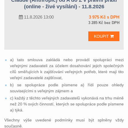
Claude (Anthropic) od A do Z v právní praxi
(online - živé vysílání) - 11.8.2026
11.8.2026 13:00
3 975 Kč s DPH
3 285 Kč bez DPH
KOUPIT
a) tato smlouva zakládá nebo provádí spolupráci mezi
veřejnými zadavateli za účelem dosahování jejich společných
cílů směřujících k zajišťování veřejných potřeb, které mají tito
veřejní zadavatelé zajišťovat,
b) se spolupráce podle písmene a) řídí pouze ohledy
souvisejícími s veřejným zájmem a
c) každý z těchto veřejných zadavatelů vykonává na trhu méně
než 20 % svých činností, kterých se spolupráce podle písmene
a) týká.
Všechny výše uvedené podmínky musí být splněny vždy
současně.