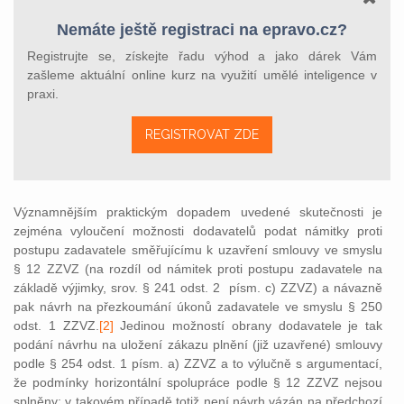
Nemáte ještě registraci na epravo.cz?
Registrujte se, získejte řadu výhod a jako dárek Vám
zašleme aktuální online kurz na využití umělé inteligence v
praxi.
REGISTROVAT ZDE
Významnějším praktickým dopadem uvedené skutečnosti je
zejména vyloučení možnosti dodavatelů podat námitky proti
postupu zadavatele směřujícímu k uzavření smlouvy ve smyslu
§ 12 ZZVZ (na rozdíl od námitek proti postupu zadavatele na
základě výjimky, srov. § 241 odst. 2 písm. c) ZZVZ) a návazně
pak návrh na přezkoumání úkonů zadavatele ve smyslu § 250
odst. 1 ZZVZ.
[2]
Jedinou možností obrany dodavatele je tak
podání návrhu na uložení zákazu plnění (již uzavřené) smlouvy
podle § 254 odst. 1 písm. a) ZZVZ a to výlučně s argumentací,
že podmínky horizontální spolupráce podle § 12 ZZVZ nejsou
splněny; v takovém případě totiž není návrh vázán na předchozí