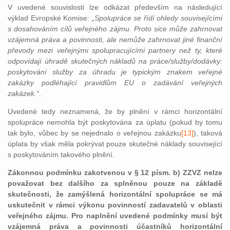
V uvedené souvislosti lze odkázat především na následující
výklad Evropské Komise:
„Spolupráce se řídí ohledy souvisejícími
s dosahováním cílů veřejného zájmu. Proto sice může zahrnovat
vzájemná práva a povinnosti, ale nemůže zahrnovat jiné finanční
převody mezi veřejnými spolupracujícími partnery než ty, které
odpovídají úhradě skutečných nákladů na práce/služby/dodávky:
poskytování služby za úhradu je typickým znakem veřejné
zakázky podléhající pravidlům EU o zadávání veřejných
zakázek.“
.
Uvedené tedy neznamená, že by plnění v rámci horizontální
spolupráce nemohla být poskytována za úplatu (pokud by tomu
tak bylo, vůbec by se nejednalo o veřejnou zakázku
[13]
), taková
úplata by však měla pokrývat pouze skutečné náklady související
s poskytováním takového plnění.
Zákonnou podmínku zakotvenou v § 12 písm. b) ZZVZ nelze
považovat bez dalšího za splněnou pouze na základě
skutečnosti, že zamýšlená horizontální spolupráce se má
uskutečnit v rámci výkonu povinností zadavatelů v oblasti
veřejného zájmu. Pro naplnění uvedené podmínky musí být
vzájemná práva a povinnosti účastníků horizontální