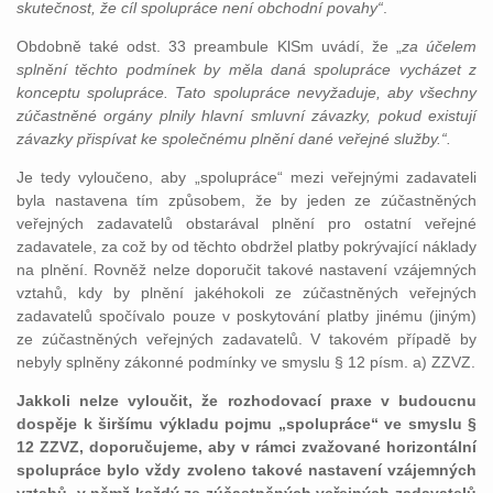
skutečnost, že cíl spolupráce není obchodní povahy“
.
Obdobně také odst. 33 preambule KlSm uvádí, že „
za účelem
splnění těchto podmínek by měla daná spolupráce vycházet z
konceptu spolupráce. Tato spolupráce nevyžaduje, aby všechny
zúčastněné orgány plnily hlavní smluvní závazky, pokud existují
závazky přispívat ke společnému plnění dané veřejné služby.“.
Je tedy vyloučeno, aby „spolupráce“ mezi veřejnými zadavateli
byla nastavena tím způsobem, že by jeden ze zúčastněných
veřejných zadavatelů obstarával plnění pro ostatní veřejné
zadavatele, za což by od těchto obdržel platby pokrývající náklady
na plnění. Rovněž nelze doporučit takové nastavení vzájemných
vztahů, kdy by plnění jakéhokoli ze zúčastněných veřejných
zadavatelů spočívalo pouze v poskytování platby jinému (jiným)
ze zúčastněných veřejných zadavatelů. V takovém případě by
nebyly splněny zákonné podmínky ve smyslu § 12 písm. a) ZZVZ.
Jakkoli nelze vyloučit, že rozhodovací praxe v budoucnu
dospěje k širšímu výkladu pojmu „spolupráce“ ve smyslu §
12 ZZVZ, doporučujeme, aby v rámci zvažované horizontální
spolupráce bylo vždy zvoleno takové nastavení vzájemných