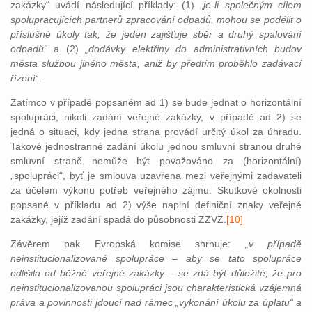
zakázky“ uvádí následující příklady: (1)
„
je-li společným cílem
spolupracujících partnerů zpracování odpadů, mohou se podělit o
příslušné úkoly tak, že jeden zajišťuje sběr a druhý spalování
odpadů“
a (2)
„dodávky elektřiny do administrativních budov
města službou jiného města, aniž by předtím proběhlo zadávací
řízení
“.
Zatímco v případě popsaném ad 1) se bude jednat o horizontální
spolupráci, nikoli zadání veřejné zakázky, v případě ad 2) se
jedná o situaci, kdy jedna strana provádí určitý úkol za úhradu.
Takové jednostranné zadání úkolu jednou smluvní stranou druhé
smluvní straně nemůže být považováno za (horizontální)
„spolupráci“, byť je smlouva uzavřena mezi veřejnými zadavateli
za účelem výkonu potřeb veřejného zájmu. Skutkové okolnosti
popsané v příkladu ad 2) výše naplní definiční znaky veřejné
zakázky, jejíž zadání spadá do působnosti ZZVZ.
[10]
Závěrem pak Evropská komise shrnuje:
„v případě
neinstitucionalizované spolupráce – aby se tato spolupráce
odlišila od běžné veřejné zakázky – se zdá být důležité, že pro
neinstitucionalizovanou spolupráci jsou charakteristická vzájemná
práva a povinnosti jdoucí nad rámec „vykonání úkolu za úplatu“ a