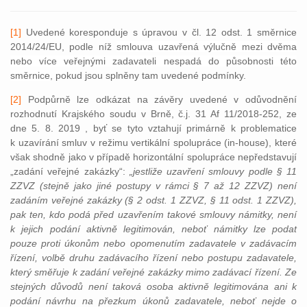
[1]
Uvedené koresponduje s úpravou v čl. 12 odst. 1 směrnice
2014/24/EU, podle níž
smlouva uzavřená výlučně mezi dvěma
nebo více veřejnými zadavateli nespadá do působnosti této
směrnice
, pokud jsou splněny tam uvedené podmínky.
[2]
Podpůrně lze odkázat na závěry uvedené v odůvodnění
rozhodnutí Krajského soudu v Brně, č.j. 31 Af 11/2018-252, ze
dne 5. 8. 2019 , byť se tyto vztahují primárně k problematice
k uzavírání smluv v režimu vertikální spolupráce (in-house), které
však shodně jako v případě horizontální spolupráce nepředstavují
„zadání veřejné zakázky“:
„jestliže uzavření smlouvy podle § 11
ZZVZ (stejně jako jiné postupy v rámci § 7 až 12 ZZVZ) není
zadáním veřejné zakázky (§ 2 odst. 1 ZZVZ, § 11 odst. 1 ZZVZ),
pak ten, kdo podá před uzavřením takové smlouvy námitky, není
k jejich podání aktivně legitimován, neboť námitky lze podat
pouze proti úkonům nebo opomenutím zadavatele v zadávacím
řízení, volbě druhu zadávacího řízení nebo postupu zadavatele,
který směřuje k zadání veřejné zakázky mimo zadávací řízení. Ze
stejných důvodů není taková osoba aktivně legitimována ani k
podání návrhu na přezkum úkonů zadavatele, neboť nejde o