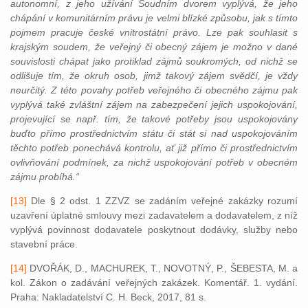
autonomní, z jeho užívání Soudním dvorem vyplývá, že jeho
chápání v komunitárním právu je velmi blízké způsobu, jak s tímto
pojmem pracuje české vnitrostátní právo. Lze pak souhlasit s
krajským soudem, že veřejný či obecný zájem je možno v dané
souvislosti chápat jako protiklad zájmů soukromých, od nichž se
odlišuje tím, že okruh osob, jimž takový zájem svědčí, je vždy
neurčitý. Z této povahy potřeb veřejného či obecného zájmu pak
vyplývá také zvláštní zájem na zabezpečení jejich uspokojování,
projevující se např. tím, že takové potřeby jsou uspokojovány
buďto přímo prostřednictvím státu či stát si nad uspokojováním
těchto potřeb ponechává kontrolu, ať již přímo či prostřednictvím
ovlivňování podmínek, za nichž uspokojování potřeb v obecném
zájmu probíhá.“
[13]
Dle § 2 odst. 1 ZZVZ se zadáním veřejné zakázky rozumí
uzavření úplatné smlouvy mezi zadavatelem a dodavatelem, z níž
vyplývá povinnost dodavatele poskytnout dodávky, služby nebo
stavební práce.
[14]
DVOŘÁK, D., MACHUREK, T., NOVOTNÝ, P., ŠEBESTA, M. a
kol. Zákon o zadávání veřejných zakázek. Komentář. 1. vydání.
Praha: Nakladatelství C. H. Beck, 2017, 81 s.