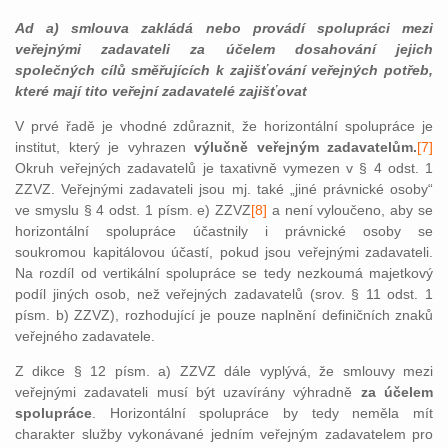
Ad a) smlouva zakládá nebo provádí spolupráci mezi
veřejnými zadavateli za účelem dosahování jejich
společných cílů směřujících k zajišťování veřejných potřeb,
které mají tito veřejní zadavatelé zajišťovat
V prvé řadě je vhodné zdůraznit, že horizontální spolupráce je
institut, který je vyhrazen
výlučně veřejným zadavatelům.
[7]
Okruh veřejných zadavatelů je taxativně vymezen v § 4 odst. 1
ZZVZ. Veřejnými zadavateli jsou mj. také „jiné právnické osoby“
ve smyslu § 4 odst. 1 písm. e) ZZVZ
[8]
a není vyloučeno, aby se
horizontální spolupráce účastnily i právnické osoby se
soukromou kapitálovou účastí, pokud jsou veřejnými zadavateli.
Na rozdíl od vertikální spolupráce se tedy nezkoumá majetkový
podíl jiných osob, než veřejných zadavatelů (srov. § 11 odst. 1
písm. b) ZZVZ), rozhodující je pouze naplnění definičních znaků
veřejného zadavatele.
Z dikce § 12 písm. a) ZZVZ dále vyplývá, že smlouvy mezi
veřejnými zadavateli musí být uzavírány výhradně
za účelem
spolupráce
. Horizontální spolupráce by tedy neměla mít
charakter služby vykonávané jedním veřejným zadavatelem pro