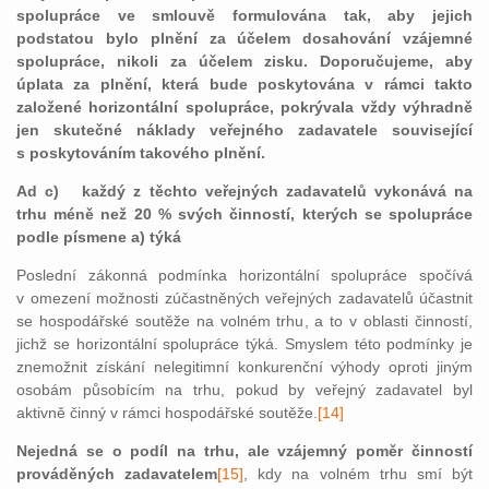
spolupráce ve smlouvě formulována tak, aby jejich
podstatou bylo plnění za účelem dosahování vzájemné
spolupráce, nikoli za účelem zisku. Doporučujeme, aby
úplata za plnění, která bude poskytována v rámci takto
založené horizontální spolupráce, pokrývala vždy výhradně
jen skutečné náklady veřejného zadavatele související
s poskytováním takového plnění.
Ad c) každý z těchto veřejných zadavatelů vykonává na
trhu méně než 20 % svých činností, kterých se spolupráce
podle písmene a) týká
Poslední zákonná podmínka horizontální spolupráce spočívá
v omezení možnosti zúčastněných veřejných zadavatelů účastnit
se hospodářské soutěže na volném trhu, a to v oblasti činností,
jichž se horizontální spolupráce týká. Smyslem této podmínky je
znemožnit získání nelegitimní konkurenční výhody oproti jiným
osobám působícím na trhu, pokud by veřejný zadavatel byl
aktivně činný v rámci hospodářské soutěže.
[14]
Nejedná se o podíl na trhu, ale vzájemný poměr činností
prováděných zadavatelem
[15]
, kdy na volném trhu smí být