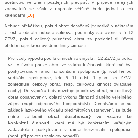
účetnictví, ve znění pozdějších předpisů. V případě veřejných
zadavatelů se však v naprosté většině bude jednat o rok
kalendářní.
[16]
Nebude překážkou, pokud obrat dosažený jednotlivě v některém
z těchto období nebude splňovat podmínky stanovené v § 12
ZZVZ, pokud celkový průměrný obrat za poslední tři účetní
období nepřekročí uvedené limity činnosti.
Pro účely výpočtu podílu činnosti ve smyslu § 12 ZZVZ je třeba
vzít v úvahu pouze obrat ve vztahu k činnosti, která má být
poskytována v rámci horizontální spolupráce (tj. rozdílně od
vertikální spolupráce, kde § 11 odst. 1 písm. c) ZZVZ
zohledňuje celkový obrat, resp. celkovou činnost ovládané
osoby). Do výpočtu tedy nevstupuje celkový obrat, ani celkový
obrat dosahovaný v oblasti výkonu činností daného veřejného
zájmu (např. odpadového hospodářství). Domníváme se na
základě jazykového výkladu předmětných ustanovení, že bude
nutné zohlednit
obrat dosahovaný ve vztahu ke
konkrétní činnosti
, která má být konkrétním veřejným
zadavatelem poskytována v rámci horizontální spolupráce
(např. při provozu spalovny odpadů).