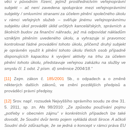
věci v původním řízení, jejímž prostřednictvím veřejnoprávní
subjekt – ač není zavedena spolupráce mezi veřejnoprávními
subjekty / smluvními stranami za účelem plnění společného úkolu
v rámci veřejných služeb – svěřuje jinému veřejnoprávnímu
subjektu úkol provádět úklid určitých kancelářských, správních a
školních budov za finanční náhradu, jež má odpovídat nákladům
vzniklým plněním uvedeného úkolu, a vyhrazuje si pravomoc
kontrolovat řádné provádění tohoto úkolu, přičemž druhý subjekt
je oprávněn využít k plnění tohoto úkolu třetích osob případně
disponujících kapacitou k vyvíjení aktivity na trhu za účelem
plnění tohoto úkolu, představuje veřejnou zakázku na služby ve
smyslu čl. 1 odst. 2 písm. d) směrnice 2004/18.“
[11]
Zejm. zákon č.
185/2001
Sb.,
o odpadech a o změně
některých dalších zákonů, ve znění pozdějších předpisů a
prováděcí právní předpisy.
[12]
Srov. např. rozsudek Nejvyššího správního soudu ze dne 31.
5. 2011, sp. zn. Afs 98/2010:
„Ze způsobu používání pojmu
„potřeby v obecném zájmu“ v konkrétních případech lze také
dovodit, že Soudní dvůr tento pojem vykládá dosti široce. A ačkoli
Soudní dvůr zdůrazňuje, že se jedná o koncept v rámci práva EU