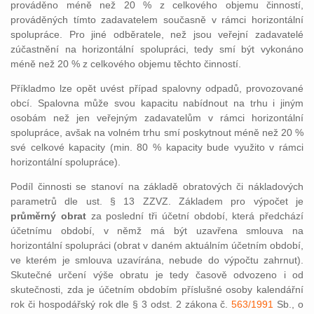
prováděno méně než 20 % z celkového objemu činností,
prováděných tímto zadavatelem současně v rámci horizontální
spolupráce. Pro jiné odběratele, než jsou veřejní zadavatelé
zúčastnění na horizontální spolupráci, tedy smí být vykonáno
méně než 20 % z celkového objemu těchto činností.
Příkladmo lze opět uvést případ spalovny odpadů, provozované
obcí. Spalovna může svou kapacitu nabídnout na trhu i jiným
osobám než jen veřejným zadavatelům v rámci horizontální
spolupráce, avšak na volném trhu smí poskytnout méně než 20 %
své celkové kapacity (min. 80 % kapacity bude využito v rámci
horizontální spolupráce).
Podíl činnosti se stanoví na základě obratových či nákladových
parametrů dle ust. § 13 ZZVZ. Základem pro výpočet je
průměrný obrat
za poslední tři účetní období, která předchází
účetnímu období, v němž má být uzavřena smlouva na
horizontální spolupráci (obrat v daném aktuálním účetním období,
ve kterém je smlouva uzavírána, nebude do výpočtu zahrnut).
Skutečné určení výše obratu je tedy časově odvozeno i od
skutečnosti, zda je účetním obdobím příslušné osoby kalendářní
rok či hospodářský rok dle § 3 odst. 2 zákona č.
563/1991
Sb., o