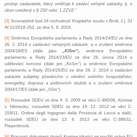
postup zadavatele, který směřuje k zadání veřejné zakázky, tj. o
úkon uvedený v § 250 odst. 1 ZZVZ.“
[3]
Srovnatelně bod 34 rozhodnutí Krajského soudu v Brně, č.j. 31
Af 11/2018-252, ze dne 5. 8. 2019.
[4]
Směrnice Evropského parlamentu a Rady 2014/24/EU ze dne
26. 2. 2014 o zadávání veřejných zakázek a o zrušení směrnice
2004/18/ES (dále jako
„KlSm“
), směrnice Evropského
parlamentu a Rady 2014/23/EU ze dne 26. února 2014 o
udělování koncesí (dále jen
„KoSm“
) a směrnice Evropského
parlamentu a Rady 2014/25/EU ze dne 26. 2. 2014 o zadávání
zakázek subjekty působícími v odvětví vodního hospodářství,
energetiky, dopravy a poštovních služeb a o zrušení směrnice
2004/17/ES (dále jen
„SSm“
).
[5]
Rozsudek SDEU ze dne 9. 6. 2009 ve věci C-480/06, Komise
v. Německo, rozsudek SDEU ze dne 19. 12. 2012 ve věci C-
159/11, Ordine degli Ingegneri della Provincia di Lecce a další,
rozsudek SDEU ze dne 13. 6. 2013 ve věci C-386/11,
Piepenbrock
.
[6]
Pracovní dokument útvarů Komise týkající se použití práva EU