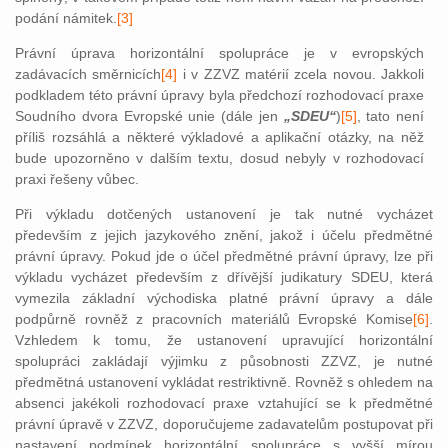
podání námitek.
[3]
Právní úprava horizontální spolupráce je v evropských
zadávacích směrnicích
[4]
i v ZZVZ matérií zcela novou. Jakkoli
podkladem této právní úpravy byla předchozí rozhodovací praxe
Soudního dvora Evropské unie (dále jen
„SDEU“
)
[5]
, tato není
příliš rozsáhlá a některé výkladové a aplikační otázky, na něž
bude upozorněno v dalším textu, dosud nebyly v rozhodovací
praxi řešeny vůbec.
Při výkladu dotčených ustanovení je tak nutné vycházet
především z jejich jazykového znění, jakož i účelu předmětné
právní úpravy. Pokud jde o účel předmětné právní úpravy, lze při
výkladu vycházet především z dřívější judikatury SDEU, která
vymezila základní východiska platné právní úpravy a dále
podpůrně rovněž z pracovních materiálů Evropské Komise
[6]
.
Vzhledem k tomu, že ustanovení upravující horizontální
spolupráci zakládají výjimku z působnosti ZZVZ, je nutné
předmětná ustanovení vykládat restriktivně. Rovněž s ohledem na
absenci jakékoli rozhodovací praxe vztahující se k předmětné
právní úpravě v ZZVZ, doporučujeme zadavatelům postupovat při
nastavení podmínek horizontální spolupráce s vyšší mírou