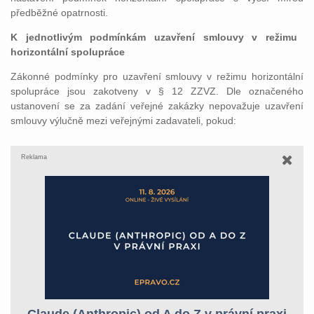
předběžné opatrnosti.
K jednotlivým podmínkám uzavření smlouvy v režimu
horizontální spolupráce
Zákonné podmínky pro uzavření smlouvy v režimu horizontální
spolupráce jsou zakotveny v § 12 ZZVZ. Dle označeného
ustanovení se za zadání veřejné zakázky nepovažuje uzavření
smlouvy výlučně mezi veřejnými zadavateli, pokud:
Reklama