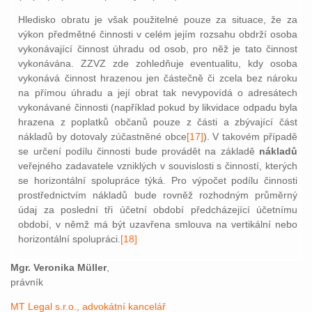
Hledisko obratu je však použitelné pouze za situace, že za
výkon předmětné činnosti v celém jejím rozsahu obdrží osoba
vykonávající činnost úhradu od osob, pro něž je tato činnost
vykonávána. ZZVZ zde zohledňuje eventualitu, kdy osoba
vykonává činnost hrazenou jen částečně či zcela bez nároku
na přímou úhradu a její obrat tak nevypovídá o adresátech
vykonávané činnosti (například pokud by likvidace odpadu byla
hrazena z poplatků občanů pouze z části a zbývající část
nákladů by dotovaly zúčastněné obce
[17]
). V takovém případě
se určení podílu činnosti bude provádět na základě
nákladů
veřejného zadavatele vzniklých v souvislosti s činností, kterých
se horizontální spolupráce týká. Pro výpočet podílu činnosti
prostřednictvím nákladů bude rovněž rozhodným průměrný
údaj za poslední tři účetní období předcházející účetnímu
období, v němž má být uzavřena smlouva na vertikální nebo
horizontální spolupráci.
[18]
Mgr. Veronika Müller
,
právník
MT Legal s.r.o., advokátní kancelář