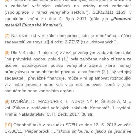
o zadávání veřejných zakázek na vztahy mezi zadavateli
(„spolupráce v rámci veřejného sektoru“), SEK(2011) 1169, v
konečném znění ze dne 4. října 2011 (dále jen
„Pracovní
materiál Evropské Komise“
).
[7]
Na rozdíl od vertikální spolupráce, kde je umožněna i účast
zadavatelů ve smyslu § 4 odst. 2 ZZVZ (tzv. „dotovaných“).
[8]
Dle § 4 odst. 1 písm. e) ZZVZ je veřejným zadavatelem také
jiná právnická osoba, pokud (1.) byla založena nebo zřízena za
účelem uspokojování potřeb veřejného zájmu, které nemají
průmyslovou nebo obchodní povahu, a současně (2.) jiný veřejný
zadavatel ji převážně financuje, může v ní uplatňovat rozhodující
vliv nebo jmenuje nebo volí více než polovinu členů v jejím
statutárním nebo kontrolním orgánu.
[9]
DVOŘÁK, D., MACHUREK, T., NOVOTNÝ, P., ŠEBESTA, M. a
kol. Zákon o zadávání veřejných zakázek. Komentář. 1. vydání.
Praha: Nakladatelství C. H. Beck, 2017, 80 str.
[10]
Obdobně také v rozsudku SDEU ze dne 13. 6. 2013 ve věci
C-386/11, Piepenbrock :
„Taková smlouva, o jakou se jedná ve