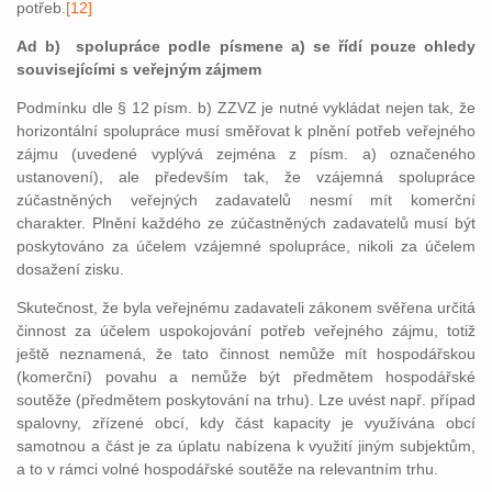
potřeb.
[12]
Ad b) spolupráce podle písmene a) se řídí pouze ohledy
souvisejícími s veřejným zájmem
Podmínku dle § 12 písm. b) ZZVZ je nutné vykládat nejen tak, že
horizontální spolupráce musí směřovat k plnění potřeb veřejného
zájmu (uvedené vyplývá zejména z písm. a) označeného
ustanovení), ale především tak, že vzájemná spolupráce
zúčastněných veřejných zadavatelů nesmí mít komerční
charakter. Plnění každého ze zúčastněných zadavatelů musí být
poskytováno za účelem vzájemné spolupráce, nikoli za účelem
dosažení zisku.
Skutečnost, že byla veřejnému zadavateli zákonem svěřena určitá
činnost za účelem uspokojování potřeb veřejného zájmu, totiž
ještě neznamená, že tato činnost nemůže mít hospodářskou
(komerční) povahu a nemůže být předmětem hospodářské
soutěže (předmětem poskytování na trhu). Lze uvést např. případ
spalovny, zřízené obcí, kdy část kapacity je využívána obcí
samotnou a část je za úplatu nabízena k využití jiným subjektům,
a to v rámci volné hospodářské soutěže na relevantním trhu.