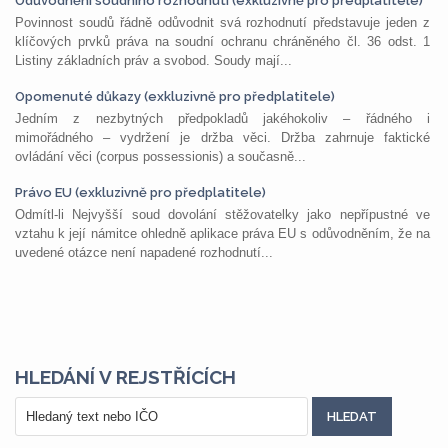
Odůvodnění soudního rozhodnutí (exkluzivně pro předplatitele)
Povinnost soudů řádně odůvodnit svá rozhodnutí představuje jeden z
klíčových prvků práva na soudní ochranu chráněného čl. 36 odst. 1
Listiny základních práv a svobod. Soudy mají...
Opomenuté důkazy (exkluzivně pro předplatitele)
Jedním z nezbytných předpokladů jakéhokoliv – řádného i
mimořádného – vydržení je držba věci. Držba zahrnuje faktické
ovládání věci (corpus possessionis) a současně...
Právo EU (exkluzivně pro předplatitele)
Odmítl-li Nejvyšší soud dovolání stěžovatelky jako nepřípustné ve
vztahu k její námitce ohledně aplikace práva EU s odůvodněním, že na
uvedené otázce není napadené rozhodnutí...
HLEDÁNÍ V REJSTŘÍCÍCH