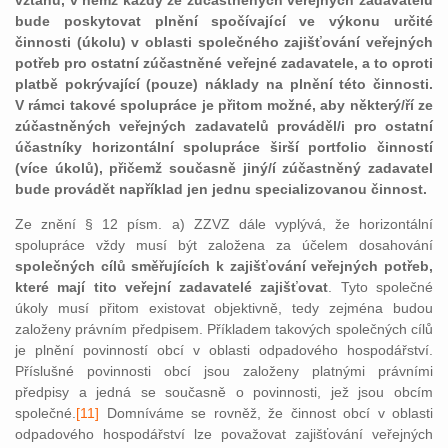
vztahů, v němž každý ze zúčastněných veřejných zadavatelů
bude poskytovat plnění spočívající ve výkonu určité
činnosti (úkolu) v oblasti společného zajišťování veřejných
potřeb pro ostatní zúčastněné veřejné zadavatele, a to oproti
platbě pokrývající (pouze) náklady na plnění této činnosti.
V rámci takové spolupráce je přitom možné, aby některý/ří ze
zúčastněných veřejných zadavatelů prováděl/i pro ostatní
účastníky horizontální spolupráce širší portfolio činností
(více úkolů), přičemž současně jiný/í zúčastněný zadavatel
bude provádět například jen jednu specializovanou činnost.
Ze znění § 12 písm. a) ZZVZ dále vyplývá, že horizontální
spolupráce vždy musí být založena za účelem dosahování
společných cílů směřujících k zajišťování veřejných potřeb,
které mají tito veřejní zadavatelé zajišťovat
. Tyto společné
úkoly musí přitom existovat objektivně, tedy zejména budou
založeny právním předpisem. Příkladem takových společných cílů
je plnění povinností obcí v oblasti odpadového hospodářství.
Příslušné povinnosti obcí jsou založeny platnými právními
předpisy a jedná se současně o povinnosti, jež jsou obcím
společné.
[11]
Domníváme se rovněž, že činnost obcí v oblasti
odpadového hospodářství lze považovat zajišťování veřejných