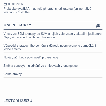
01.09.2026
Praktické využití AI nástrojů při práci s judikaturou (online - živé
vysílání) - 1.9.2026
ONLINE KURZY
Vnosy ze SJM a vnosy do SJM a jejich valorizace v aktuální judikatuře
Nejvyššího soudu a Ústavního soudu
Výpověď z pracovního poměru z důvodu neomluveného zameškání
jedné směny
Nová „tlačítková povinnost“ pro e-shopy
Změna cenových ujednání ve smlouvách v energetice
Černé stavby
LEKTOŘI KURZŮ