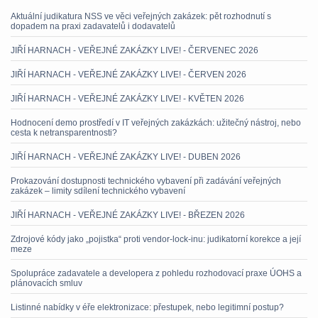
Aktuální judikatura NSS ve věci veřejných zakázek: pět rozhodnutí s
dopadem na praxi zadavatelů i dodavatelů
JIŘÍ HARNACH - VEŘEJNÉ ZAKÁZKY LIVE! - ČERVENEC 2026
JIŘÍ HARNACH - VEŘEJNÉ ZAKÁZKY LIVE! - ČERVEN 2026
JIŘÍ HARNACH - VEŘEJNÉ ZAKÁZKY LIVE! - KVĚTEN 2026
Hodnocení demo prostředí v IT veřejných zakázkách: užitečný nástroj, nebo
cesta k netransparentnosti?
JIŘÍ HARNACH - VEŘEJNÉ ZAKÁZKY LIVE! - DUBEN 2026
Prokazování dostupnosti technického vybavení při zadávání veřejných
zakázek – limity sdílení technického vybavení
JIŘÍ HARNACH - VEŘEJNÉ ZAKÁZKY LIVE! - BŘEZEN 2026
Zdrojové kódy jako „pojistka“ proti vendor-lock-inu: judikatorní korekce a její
meze
Spolupráce zadavatele a developera z pohledu rozhodovací praxe ÚOHS a
plánovacích smluv
Listinné nabídky v éře elektronizace: přestupek, nebo legitimní postup?