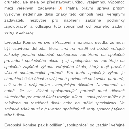
druhého, ale měla by představovat určitou vzájemnou výpomoc
mezi veřejnými zadavateli.
[9]
Platná právní úprava přitom
výslovně nedefinuje další znaky této činnosti mezi veřejnými
zadavateli, nezbytné pro naplnění zákonné podmínky
„spolupráce“ a odlišující tuto součinnost od běžného zadání
veřejné zakázky.
Evropská Komise ve svém Pracovním materiálu uvedla, že musí
být uzavřena dohoda, která
„má na rozdíl od běžné veřejné
zakázky povahu skutečné spolupráce zaměřené na společné
provedení společného úkolu. (…) spolupráce se zaměřuje na
společ
né zajišt
ě
ní
výkonu ve
ř
ejného úkolu, který mají provést
všichni spolupracující partne
ř
i. Pro tento společný výkon je
charakteristická účast a vzájemné povinnosti smluvních partnerů,
což vede k vzájemným synergickým účinkům. Neznamená to
nutně, že se všichni spolupracující partneři musí účastnit
skutečného provedení úkolu rovným dílem – spolupráce může být
založena na rozdělení úkolů nebo na určité specializaci. Ve
smlouvě však musí být uveden společný cíl, tedy společný výkon
téhož úkolu.“
Evropská Komise pak k odlišení „spolupráce“ od „zadání veřejné