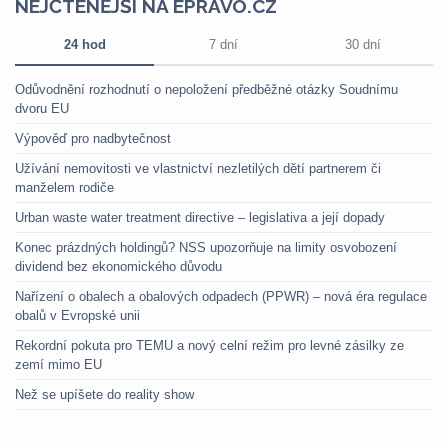
NEJČTENĚJŠÍ NA EPRAVO.CZ
24 hod
7 dní
30 dní
Odůvodnění rozhodnutí o nepoložení předběžné otázky Soudnímu
dvoru EU
Výpověď pro nadbytečnost
Užívání nemovitosti ve vlastnictví nezletilých dětí partnerem či
manželem rodiče
Urban waste water treatment directive – legislativa a její dopady
Konec prázdných holdingů? NSS upozorňuje na limity osvobození
dividend bez ekonomického důvodu
Nařízení o obalech a obalových odpadech (PPWR) – nová éra regulace
obalů v Evropské unii
Rekordní pokuta pro TEMU a nový celní režim pro levné zásilky ze
zemí mimo EU
Než se upíšete do reality show