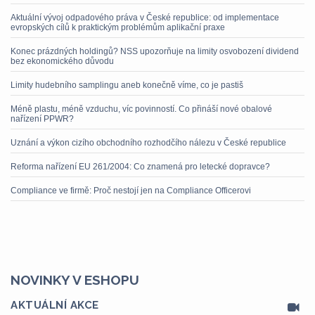
Aktuální vývoj odpadového práva v České republice: od implementace
evropských cílů k praktickým problémům aplikační praxe
Konec prázdných holdingů? NSS upozorňuje na limity osvobození dividend
bez ekonomického důvodu
Limity hudebního samplingu aneb konečně víme, co je pastiš
Méně plastu, méně vzduchu, víc povinností. Co přináší nové obalové
nařízení PPWR?
Uznání a výkon cizího obchodního rozhodčího nálezu v České republice
Reforma nařízení EU 261/2004: Co znamená pro letecké dopravce?
Compliance ve firmě: Proč nestojí jen na Compliance Officerovi
NOVINKY V ESHOPU
AKTUÁLNÍ AKCE