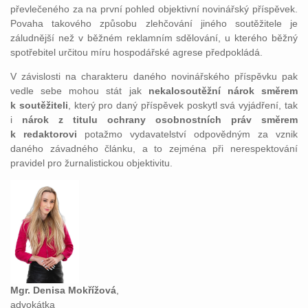
převlečeného za na první pohled objektivní novinářský příspěvek.
Povaha takového způsobu zlehčování jiného soutěžitele je
záludnější než v běžném reklamním sdělování, u kterého běžný
spotřebitel určitou míru hospodářské agrese předpokládá.
V závislosti na charakteru daného novinářského příspěvku pak
vedle sebe mohou stát jak
nekalosoutěžní nárok směrem
k soutěžiteli
, který pro daný příspěvek poskytl svá vyjádření, tak
i
nárok z titulu ochrany osobnostních práv směrem
k redaktorovi
potažmo vydavatelství odpovědným za vznik
daného závadného článku, a to zejména při nerespektování
pravidel pro žurnalistickou objektivitu.
Mgr. Denisa Mokřížová
,
advokátka