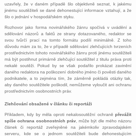
uzavřely, že v daném případě šlo objektivně seznat, k jakému
jinému soutěžiteli se dané dehonestující informace vztahují, a že
šlo o jednání v hospodářském styku.
Rozhovor jako forma novinářského žánru spočívá v uvádění a
sdělování názorů a faktů ze strany dotazovaného, redaktor se
svou tvůrčí prací na tomto formátu podílí minimálně. Z toho
důvodu mám za to, že v případě sdělování zlehčujících tvrzeních
prostřednictvím tohoto novinářského žánru proti jinému soutěžiteli
má být postihnut primárně zlehčující soutěžitel z titulu práva proti
nekalé soutěži. Pokud by se však podařilo prokázat zavinění
daného redaktora na poškození dobrého jméno či pověsti daného
podnikatele, a to zejména tím, že záměrně pokládá otázky tak,
aby daného soutěžitele poškodil, nemůžeme vyloučit ani ochranu
prostřednictvím osobnostních práv.
Zlehčování obsažené v článku či reportáži
Příkladem, kdy by měla oproti nekalosoutěžní ochraně
převážit
spíše ochrana osobnostních práv
, může být dle mého názoru
článek či reportáž zveřejněné na jakémkoliv zpravodajském
serveru, kde se o jednom soutěžiteli bude dehonestujícím