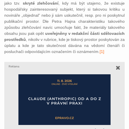
jako tzv.
skryté zlehčování
, kdy má být utajeno, že existuje
hospodářsky zainteresovaný subjekt, který si takovou kritiku u
novináře „objednal“ nebo ji sám uskutečnil, resp. pro ni poskytnul
publikační prostor. Dle Petra Hajna charakteristiku takového
způsobu zlehčování navíc umocňuje fakt, že materiály takového
obsahu jsou pak opět
uveřejněny v redakční části sdělovacích
prostředků
, nikoliv v rubrice, kde je tiskový prostor poskytován za
úplatu a kde je tato skutečnost dávána na vědomí čtenáři či
posluchači odpovídajícím označením či oznámením.
[1]
Reklama