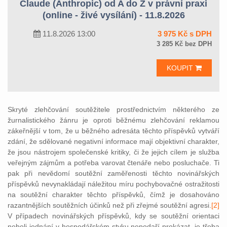
Claude (Anthropic) od A do Z v právní praxi
(online - živé vysílání) - 11.8.2026
11.8.2026 13:00
3 975 Kč s DPH
3 285 Kč bez DPH
KOUPIT
Skryté zlehčování soutěžitele prostřednictvím některého ze
žurnalistického žánru je oproti běžnému zlehčování reklamou
zákeřnější v tom, že u běžného adresáta těchto příspěvků vytváří
zdání, že sdělované negativní informace mají objektivní charakter,
že jsou nástrojem společenské kritiky, či že jejich cílem je služba
veřejným zájmům a potřeba varovat čtenáře nebo posluchače. Ti
pak při nevědomí soutěžní zaměřenosti těchto novinářských
příspěvků nevynakládají náležitou míru pochybovačné ostražitosti
na soutěžní charakter těchto příspěvků, čímž je dosahováno
razantnějších soutěžních účinků než při zřejmé soutěžní agresi.
[2]
V případech novinářských příspěvků, kdy se soutěžní orientaci
neboli jednání v hospodářském styku nepodaří prokázat, je třeba