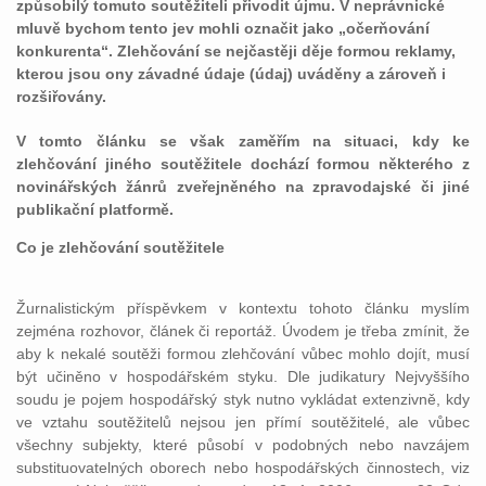
způsobilý tomuto soutěžiteli přivodit újmu. V neprávnické
mluvě bychom tento jev mohli označit jako „očerňování
konkurenta“. Zlehčování se nejčastěji děje formou reklamy,
kterou jsou ony závadné údaje (údaj) uváděny a zároveň i
rozšiřovány.
V tomto článku se však zaměřím na situaci, kdy ke
zlehčování jiného soutěžitele dochází formou některého z
novinářských žánrů zveřejněného na zpravodajské či jiné
publikační platformě.
Co je zlehčování soutěžitele
Žurnalistickým příspěvkem v kontextu tohoto článku myslím
zejména rozhovor, článek či reportáž. Úvodem je třeba zmínit, že
aby k nekalé soutěži formou zlehčování vůbec mohlo dojít, musí
být učiněno v hospodářském styku. Dle judikatury Nejvyššího
soudu je pojem hospodářský styk nutno vykládat extenzivně, kdy
ve vztahu soutěžitelů nejsou jen přímí soutěžitelé, ale vůbec
všechny subjekty, které působí v podobných nebo navzájem
substituovatelných oborech nebo hospodářských činnostech, viz