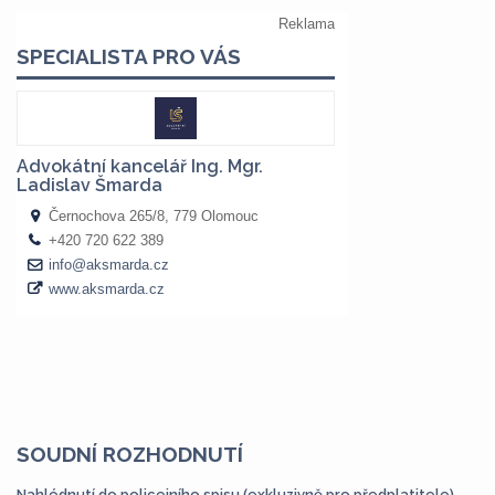
SOUDNÍ ROZHODNUTÍ
Nahlédnutí do policejního spisu (exkluzivně pro předplatitele)