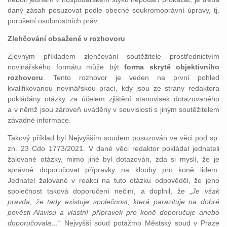
daný zásah posuzovat podle obecné soukromoprávní úpravy, tj.
porušení osobnostních práv.
Zlehčování obsažené v rozhovoru
Zjevným příkladem zlehčování soutěžitele prostřednictvím
novinářského formátu může být
forma skrytě objektivního
rozhovoru
. Tento rozhovor je veden na první pohled
kvalifikovanou novinářskou prací, kdy jsou ze strany redaktora
pokládány otázky za účelem zjištění stanovisek dotazovaného
a v němž jsou zároveň uváděny v souvislosti s jiným soutěžitelem
závadné informace.
Takový příklad byl Nejvyšším soudem posuzován ve věci pod sp.
zn. 23 Cdo 1773/2021. V dané věci redaktor pokládal jednateli
žalované otázky, mimo jiné byl dotazován, zda si myslí, že je
správné doporučovat přípravky na klouby pro koně lidem.
Jednatel žalované v reakci na tuto otázku odpověděl, že jeho
společnost taková doporučení nečiní, a doplnil, že „
Je však
pravda, že tady existuje společnost, která parazituje na dobré
pověsti Alavisu a vlastní přípravek pro koně doporučuje anebo
doporučovala…
“ Nejvyšší soud potažmo Městský soud v Praze