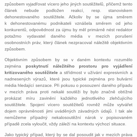
způsobem vyjadřovat vícero jeho jiných soutěžitelů, přičemž tento
článek nebude podložen reakcí, resp. stanoviskem
dehonestovaného soutěžitele. Ačkoliv by se újma směrem
k dehonestovanému podnikateli vznášela směrem od jeho
konkurentů, odpovědnost za újmu by měl primárně nést redaktor
potažmo vydavatel daného média v mezích porušení
osobnostních práv, který článek nezpracoval náležitě objektivním
způsobem.
Objektivním způsobem by se v daném kontextu rozumělo
zejména
poskytnutí náležitého prostoru pro vyjádření
kritizovaného soutěžitele
a střídmost v užívání expresivních a
nadnesených výrazů, které jsou typické zejména pro bulvární
média hledající senzace. Při pokusu o posouzení daného případu
v mezích práva proti nekalé soutěži by bylo značně obtížné
prokázat míru zavinění každého jednotlivého zlehčujícího
soutěžitele. Spojení vícero soutěžitelů rovněž může vytvářet
dojem oprávněnosti jimi uváděných závadných údajů. I tak ale
nemůžeme případný nekalosoutěžní nárok v popisovaném
případě zcela vyloučit, vždy záleží na kontextu výchozí situace.
Jako typický případ, který by se dal posoudit jak v mezích práva