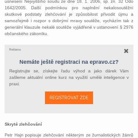
usnesení Nejvyššího soudu ze dne 18. 1. 2006, sp. zn. 32 Odo
1642/2005. Další podmínkou pro naplnění nekalosoutěžní
skutkové podstaty zlehčování je způsobilost přivodit újmu a
samozřejmě i rozpor s dobrými mravy soutěže, vycházím tak z
generální klauzule nekalé soutěže vyjádřené v ustanovení § 2976
občanského zákoníku.
Reklama
Nemáte ještě registraci na epravo.cz?
Registrujte se, získejte řadu výhod a jako dárek Vám
zašleme aktuální online kurz na využití umělé inteligence v
praxi.
REGISTROVAT ZDE
Skryté zlehčování
Petr Hajn popisuje zlehčování některým ze žurnalistických žánrů