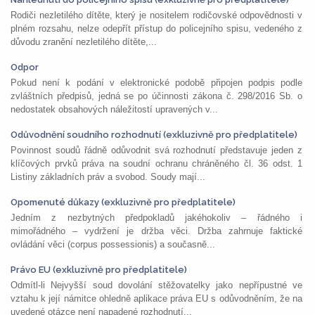
Rodiči nezletilého dítěte, který je nositelem rodičovské odpovědnosti v
plném rozsahu, nelze odepřít přístup do policejního spisu, vedeného z
důvodu zranění nezletilého dítěte,...
Odpor
Pokud není k podání v elektronické podobě připojen podpis podle
zvláštních předpisů, jedná se po účinnosti zákona č. 298/2016 Sb. o
nedostatek obsahových náležitostí upravených v...
Odůvodnění soudního rozhodnutí (exkluzivně pro předplatitele)
Povinnost soudů řádně odůvodnit svá rozhodnutí představuje jeden z
klíčových prvků práva na soudní ochranu chráněného čl. 36 odst. 1
Listiny základních práv a svobod. Soudy mají...
Opomenuté důkazy (exkluzivně pro předplatitele)
Jedním z nezbytných předpokladů jakéhokoliv – řádného i
mimořádného – vydržení je držba věci. Držba zahrnuje faktické
ovládání věci (corpus possessionis) a současně...
Právo EU (exkluzivně pro předplatitele)
Odmítl-li Nejvyšší soud dovolání stěžovatelky jako nepřípustné ve
vztahu k její námitce ohledně aplikace práva EU s odůvodněním, že na
uvedené otázce není napadené rozhodnutí...