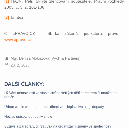
[1]
HAJN, Petr. Skryté zlehčování soutěžitele. Právní rozhledy,
2003, č. 3, s. 101-106.
[2]
Tamtéž.
© EPRAVO.CZ – Sbírka zákonů, judikatura, právo |
www.epravo.cz
Mgr. Denisa Mokřížová (Vych & Partners)
28. 2. 2025
DALŠÍ ČLÁNKY:
Užívání nemovitosti ve vlastnictví nezletilých dětí partnerem či manželem
rodiče
Urban waste water treatment directive – legislativa a její dopady
Než se upíšete do reality show
Byznys a paragrafy, díl 39.: Jak na organizační změny ve společnosti