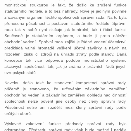
monistickou strukturou je fakt, že došlo ke zrušení funkce
statutárního ředitele, a to bez náhrady. Nově je jediným povinně
zřizovaným orgánem těchto společností správní rada. Na tu byla
přenesena působnost a postavení statutárního ředitele. Správní
rada tak v sobě nyní slučuje jak kontrolní, tak i řídicí funkci.
Současně je statutárním orgánem, a bude jí proto náležet
obchodní vedení. Správní rada zajišťuje řádné vedení účetnictví,
předkládá valné hromadě veškeré účetní závěrky a návrh na
rozdělení zisku či zdrojů na úhradu ztráty podle stanov. Daná
koncepce tak více odpovídá podobě monistického systému
akciových společností tak, jak je známa z právních řádů jiných
evropských států.
Novelou došlo také ke stanovení kompetencí správní rady,
přičemž je stanoveno, že určováním základního zaměření
obchodního vedení a základního zaměření dohledu nad činností
společnosti nelze pověřit jiné osoby než členy správní rady.
Působnost nelze ani rozdělit mezi členy správní rady podle
určitých oborů.
Výslovné zakotvení funkce předsedy správní rady bylo
odstraněno. Předsedu správní rady však bude možné i nadále