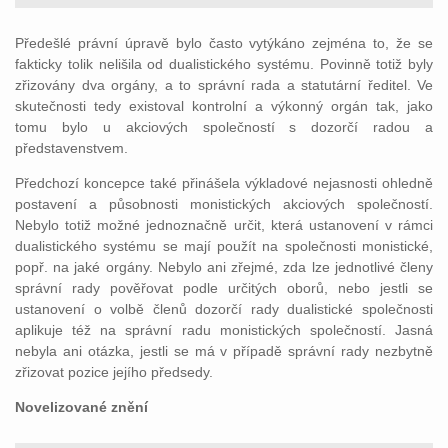
Předešlé právní úpravě bylo často vytýkáno zejména to, že se
fakticky tolik nelišila od dualistického systému. Povinně totiž byly
zřizovány dva orgány, a to správní rada a statutární ředitel. Ve
skutečnosti tedy existoval kontrolní a výkonný orgán tak, jako
tomu bylo u akciových společností s dozorčí radou a
představenstvem.
Předchozí koncepce také přinášela výkladové nejasnosti ohledně
postavení a působnosti monistických akciových společností.
Nebylo totiž možné jednoznačně určit, která ustanovení v rámci
dualistického systému se mají použít na společnosti monistické,
popř. na jaké orgány. Nebylo ani zřejmé, zda lze jednotlivé členy
správní rady pověřovat podle určitých oborů, nebo jestli se
ustanovení o volbě členů dozorčí rady dualistické společnosti
aplikuje též na správní radu monistických společností. Jasná
nebyla ani otázka, jestli se má v případě správní rady nezbytně
zřizovat pozice jejího předsedy.
Novelizované znění