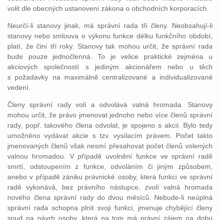
volit dle obecných ustanovení zákona o obchodních korporacích.
Neurčí-li stanovy jinak, má správní rada tři členy. Neobsahují-li
stanovy nebo smlouva o výkonu funkce délku funkčního období,
platí, že činí tři roky. Stanovy tak mohou určit, že správní rada
bude pouze jednočlenná. To je velice praktické zejména u
akciových společností s jediným akcionářem nebo u těch
s požadavky na maximálně centralizované a individualizované
vedení.
Členy správní rady volí a odvolává valná hromada. Stanovy
mohou určit, že právo jmenovat jednoho nebo více členů správní
rady, popř. takového člena odvolat, je spojeno s akcií. Bylo tedy
umožněno vydávat akcie s tzv. vysílacím právem. Počet takto
jmenovaných členů však nesmí přesahovat počet členů volených
valnou hromadou. V případě uvolnění funkce ve správní radě
smrtí, odstoupením z funkce, odvoláním či jiným způsobem,
anebo v případě zániku právnické osoby, která funkci ve správní
radě vykonává, bez právního nástupce, zvolí valná hromada
nového člena správní rady do dvou měsíců. Nebude-li neúplná
správní rada schopna plnit svoji funkci, jmenuje chybějící členy
soud na návrh osoby, která na tom má právní zájem na dobu