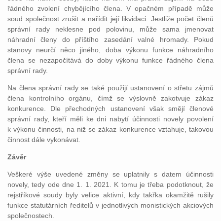
řádného zvolení chybějícího člena. V opačném případě může
soud společnost zrušit a nařídit její likvidaci. Jestliže počet členů
správní rady neklesne pod polovinu, může sama jmenovat
náhradní členy do příštího zasedání valné hromady. Pokud
stanovy neurčí něco jiného, doba výkonu funkce náhradního
člena se nezapočítává do doby výkonu funkce řádného člena
správní rady.
Na člena správní rady se také použijí ustanovení o střetu zájmů
člena kontrolního orgánu, čímž se výslovně zakotvuje zákaz
konkurence. Dle přechodných ustanovení však smějí členové
správní rady, kteří měli ke dni nabytí účinnosti novely povolení
k výkonu činnosti, na niž se zákaz konkurence vztahuje, takovou
činnost dále vykonávat.
Závěr
Veškeré výše uvedené změny se uplatnily s datem účinnosti
novely, tedy ode dne 1. 1. 2021. K tomu je třeba podotknout, že
rejstříkové soudy byly velice aktivní, kdy takřka okamžitě rušily
funkce statutárních ředitelů v jednotlivých monistických akciových
společnostech.