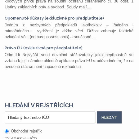
klíčových prvků práva na soudní ochranu chráněného čl. 36 odst. 1
Listiny základních práv a svobod. Soudy mají...
Opomenuté důkazy (exkluzivně pro předplatitele)
Jedním z nezbytných předpokladů jakéhokoliv – řádného i
mimořádného – vydržení je držba věci. Držba zahrnuje faktické
ovládání věci (corpus possessionis) a současně...
Právo EU (exkluzivně pro předplatitele)
Odmítl-li Nejvyšší soud dovolání stěžovatelky jako nepřípustné ve
vztahu k její námitce ohledně aplikace práva EU s odůvodněním, že na
uvedené otázce není napadené rozhodnutí...
HLEDÁNÍ V REJSTŘÍCÍCH
Obchodní rejstřík
ARES dle IČO