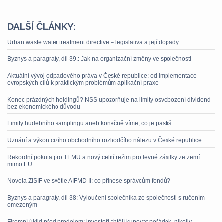
DALŠÍ ČLÁNKY:
Urban waste water treatment directive – legislativa a její dopady
Byznys a paragrafy, díl 39.: Jak na organizační změny ve společnosti
Aktuální vývoj odpadového práva v České republice: od implementace
evropských cílů k praktickým problémům aplikační praxe
Konec prázdných holdingů? NSS upozorňuje na limity osvobození dividend
bez ekonomického důvodu
Limity hudebního samplingu aneb konečně víme, co je pastiš
Uznání a výkon cizího obchodního rozhodčího nálezu v České republice
Rekordní pokuta pro TEMU a nový celní režim pro levné zásilky ze zemí
mimo EU
Novela ZISIF ve světle AIFMD II: co přinese správcům fondů?
Byznys a paragrafy, díl 38: Vyloučení společníka ze společnosti s ručením
omezeným
Firemní úklid před prodejem: investoři chtějí kupovat pořádek, nikoliv