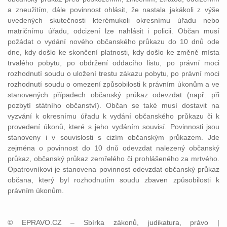
a zneužitím, dále povinnost ohlásit, že nastala jakákoli z výše
uvedených skutečnosti kterémukoli okresnímu úřadu nebo
matričnímu úřadu, odcizení lze nahlásit i policii. Občan musí
požádat o vydání nového občanského průkazu do 10 dnů ode
dne, kdy došlo ke skončení platnosti, kdy došlo ke změně místa
trvalého pobytu, po obdržení oddacího listu, po právní moci
rozhodnutí soudu o uložení trestu zákazu pobytu, po právní moci
rozhodnutí soudu o omezení způsobilosti k právním úkonům a ve
stanovených případech občanský průkaz odevzdat (např. při
pozbytí státního občanství). Občan se také musí dostavit na
vyzvání k okresnímu úřadu k vydání občanského průkazu či k
provedení úkonů, které s jeho vydáním souvisí. Povinnosti jsou
stanoveny i v souvislosti s cizím občanským průkazem. Jde
zejména o povinnost do 10 dnů odevzdat nalezený občanský
průkaz, občanský průkaz zemřelého či prohlášeného za mrtvého.
Opatrovníkovi je stanovena povinnost odevzdat občanský průkaz
občana, který byl rozhodnutím soudu zbaven způsobilosti k
právním úkonům.
© EPRAVO.CZ – Sbírka zákonů, judikatura, právo |