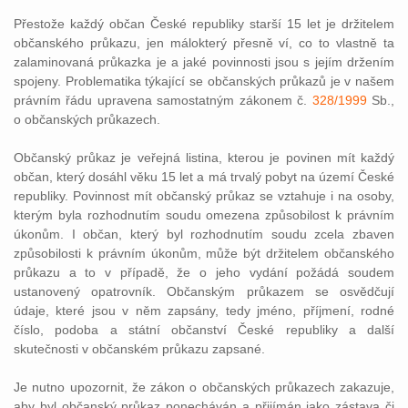
Přestože každý občan České republiky starší 15 let je držitelem
občanského průkazu, jen málokterý přesně ví, co to vlastně ta
zalaminovaná průkazka je a jaké povinnosti jsou s jejím držením
spojeny. Problematika týkající se občanských průkazů je v našem
právním řádu upravena samostatným zákonem č.
328/1999
Sb.,
o občanských průkazech.
Občanský průkaz je veřejná listina, kterou je povinen mít každý
občan, který dosáhl věku 15 let a má trvalý pobyt na území České
republiky. Povinnost mít občanský průkaz se vztahuje i na osoby,
kterým byla rozhodnutím soudu omezena způsobilost k právním
úkonům. I občan, který byl rozhodnutím soudu zcela zbaven
způsobilosti k právním úkonům, může být držitelem občanského
průkazu a to v případě, že o jeho vydání požádá soudem
ustanovený opatrovník. Občanským průkazem se osvědčují
údaje, které jsou v něm zapsány, tedy jméno, příjmení, rodné
číslo, podoba a státní občanství České republiky a další
skutečnosti v občanském průkazu zapsané.
Je nutno upozornit, že zákon o občanských průkazech zakazuje,
aby byl občanský průkaz ponecháván a přijímán jako zástava či