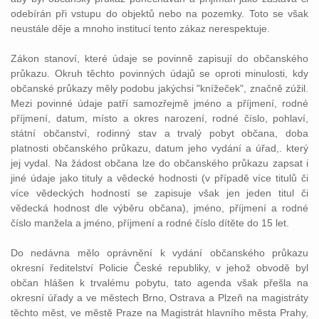
odebírán při vstupu do objektů nebo na pozemky. Toto se však
neustále děje a mnoho institucí tento zákaz nerespektuje.
Zákon stanoví, které údaje se povinně zapisují do občanského
průkazu. Okruh těchto povinných údajů se oproti minulosti, kdy
občanské průkazy měly podobu jakýchsi "knížeček", značně zúžil.
Mezi povinné údaje patří samozřejmě jméno a příjmení, rodné
příjmení, datum, místo a okres narození, rodné číslo, pohlaví,
státní občanství, rodinný stav a trvalý pobyt občana, doba
platnosti občanského průkazu, datum jeho vydání a úřad,. který
jej vydal. Na žádost občana lze do občanského průkazu zapsat i
jiné údaje jako tituly a vědecké hodnosti (v případě více titulů či
více vědeckých hodností se zapisuje však jen jeden titul či
vědecká hodnost dle výběru občana), jméno, příjmení a rodné
číslo manžela a jméno, příjmení a rodné číslo dítěte do 15 let.
Do nedávna mělo oprávnění k vydání občanského průkazu
okresní ředitelství Policie České republiky, v jehož obvodě byl
občan hlášen k trvalému pobytu, tato agenda však přešla na
okresní úřady a ve městech Brno, Ostrava a Plzeň na magistráty
těchto měst, ve městě Praze na Magistrát hlavního města Prahy,