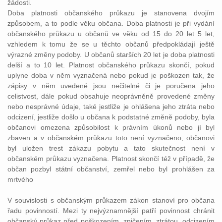
žádosti.
Doba platnosti občanského průkazu je stanovena dvojím
způsobem, a to podle věku občana. Doba platnosti je při vydání
občanského průkazu u občanů ve věku od 15 do 20 let 5 let,
vzhledem k tomu že se u těchto občanů předpokládají ještě
výrazné změny podoby. U občanů starších 20 let je doba platnosti
delší a to 10 let. Platnost občanského průkazu skončí, pokud
uplyne doba v něm vyznačená nebo pokud je poškozen tak, že
zápisy v něm uvedené jsou nečitelné či je poručena jeho
celistvost, dále pokud obsahuje neoprávněně provedené změny
nebo nesprávné údaje, také jestliže je ohlášena jeho ztráta nebo
odcizení, jestliže došlo u občana k podstatné změně podoby, byla
občanovi omezena způsobilost k právním úkonů nebo jí byl
zbaven a v občanském průkazu toto není vyznačeno, občanovi
byl uložen trest zákazu pobytu a tato skutečnost není v
občanském průkazu vyznačena. Platnost skončí též v případě, že
občan pozbyl státní občanství, zemřel nebo byl prohlášen za
mrtvého
V souvislosti s občanským průkazem zákon stanoví pro občana
řadu povinností. Mezi ty nejvýznamnější patří povinnost chránit
občanský průkaz před poškozením, zničením, ztrátou, odcizením