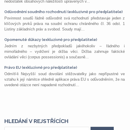
nedostatek obsahových náležitostí upravených v...
Odůvodnění soudního rozhodnutí (exkluzivně pro předplatitele)
Povinnost soudů řádně odůvodnit svá rozhodnutí představuje jeden z
klíčových prvků práva na soudní ochranu chráněného čl. 36 odst. 1
Listiny základních práv a svobod. Soudy mají...
Opomenuté důkazy (exkluzivně pro předplatitele)
Jedním z nezbytných předpokladů jakéhokoliv – řádného i
mimořádného – vydržení je držba věci. Držba zahrnuje faktické
ovládání věci (corpus possessionis) a současně...
Právo EU (exkluzivně pro předplatitele)
Odmítl-li Nejvyšší soud dovolání stěžovatelky jako nepřípustné ve
vztahu k její námitce ohledně aplikace práva EU s odůvodněním, že na
uvedené otázce není napadené rozhodnutí...
HLEDÁNÍ V REJSTŘÍCÍCH