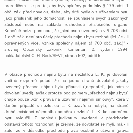
prarodičem - je pro to, aby byly splněny podmínky § 179 odst. 1
obč. zák. před novelou, třeba, aby dítě bydlelo s uživatelem bytu
jako příslušník jeho domácnosti se souhlasem svých zákonných
zástupců nebo na základě rozhodnutí příslušného orgánu.
Konečně nelze pominout, že „sled osob uvedených v § 706 odst.
1 obč. zák. není pro účely přechodu nájmu bytu rozhodující. Je - li
oprávněných více, vzniká společný nájem (§ 700 obč. zák.)“ -
srovnej Občanský zákoník, komentář, 2. vydání 1994,
nakladatelství C. H. Beck/SEVT, strana 502, oddíl 5.
V otázce přechodu nájmu bytu na nezletilou L. K. je dovolání
vnitřně rozporné potud, že na jedné straně dovolatel jakoby
uvedený přechod nájmu bytu připustil („nepopřel“, jak sám v
dovolání uvedl), avšak protože pod pojmem „přechod nájmu bytu“
chápe pouze „vznik práva na uzavření nájemní smlouvy“, která v
daném případě s nezletilou L. K. uzavřena nebyla, na straně
druhé existenci nájemního poměru nezletilé L. K. ke spornému
bytu vyloučil. Z pohledu judikatury uvedené v předchozím
odstavci tohoto rozhodnutí je zřejmé, že dovolatel se mýlí, má - li
zato, že v důsledku přechodu práva osobního užívání (práva