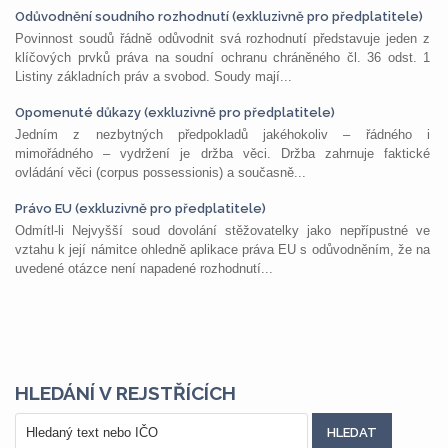
Odůvodnění soudního rozhodnutí (exkluzivně pro předplatitele)
Povinnost soudů řádně odůvodnit svá rozhodnutí představuje jeden z
klíčových prvků práva na soudní ochranu chráněného čl. 36 odst. 1
Listiny základních práv a svobod. Soudy mají...
Opomenuté důkazy (exkluzivně pro předplatitele)
Jedním z nezbytných předpokladů jakéhokoliv – řádného i
mimořádného – vydržení je držba věci. Držba zahrnuje faktické
ovládání věci (corpus possessionis) a současně...
Právo EU (exkluzivně pro předplatitele)
Odmítl-li Nejvyšší soud dovolání stěžovatelky jako nepřípustné ve
vztahu k její námitce ohledně aplikace práva EU s odůvodněním, že na
uvedené otázce není napadené rozhodnutí...
HLEDÁNÍ V REJSTŘÍCÍCH