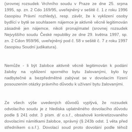
(srovnej rozsudek Vrchního soudu v Praze ze dne 25. srpna
1995, sp. zn. 2 Cdo 169/95, uveřejněný v sešitě č. 1 z roku 1996
časopisu Právní rozhledy), resp. závěr, že k vyklizení osoby
bydlící v bytě se souhlasem nájemce je aktivně věcně legitimován
zásadně jen nájemce, nikoli pronajímatel (srovnej rozsudek
Nejvyššího soudu České republiky ze dne 29. května 1997, sp.
zn. 2 Cdon 959/96, uveřejněný pod č. 58 v sešitě č. 7 z roku 1997
časopisu Soudní judikatura).
Nemůže - li být žalobce aktivně věcně legitimován k podání
žaloby na vyklizení sporného bytu žalovanými, bylo by
nadbytečné a bezpředmětné zabývat se v dovolacím řízení
posouzením otázky právního důvodu k užívaní bytu žalovanými.
Ze všech výše uvedených důvodů vyplývá, že rozsudek
odvolacího soudu je z hlediska uplatněného dovolacího důvodu
podle § 241 odst. 3 písm. d/ o.s.ř., obsahově konkretizovaného
dovolacími námitkami žalobce, správný (§ 243b odst. 1 věta před
středníkem o.s.ř.). Dovolací soud proto dovolání podle téhož