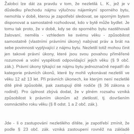
Žalobci lze dát za pravdu v tom, že nezletilá L. K., jež je v
důsledku přechodu nájmu výlučnou nájemkyní sporného bytu,
nemohla v době, kterou je zapotřebí sledovat, se sporným bytem
disponovat a samostatně rozhodovat, kdo v bytě může bydlet. Je
tomu tak proto, že v době, kdy se do sporného bytu nastěhovali
žalovaní, neměla - vzhledem ke svému věku - způsobilost
samostatně (vlastními právními úkony) nabývat práv a brát na
sebe povinnosti vyplývající z nájmu bytu. Nezletilí totiž mohou činit
jen takové právní úkony, které jsou svou povahou přiměřené
rozumové a volní vyspělosti odpovídající jejich věku (§ 9 obč.
zák.). Právní úkony týkající se nájmu bytu jednoznačně nepatří do
kategorie právních úkonů, které by mohli vykonávat nezletilí ve
věku 12 až 13 let. Při právních úkonech, ke kterým není nezletilé
dítě plně způsobilé, pak zastupují dítě rodiče (§ 36 zákona o
rodině). Pro úplnost zbývá dodat, že v plném rozsahu vzniká
způsobilost k právním úkonům až zletilostí, tj. dovršením
osmnáctého roku věku (§ 8 odst. 1 a 2 obč. zák.).
Jde - li o zastupování nezletilého dítěte, je zapotřebí zmínit, že
podle § 23 obč. zák. vzniká zastoupení rovněž na základě