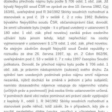
důsledku přechodu nájmu bytu podle § 706 odst. 1 obč. zák. Již
bývalý Nejvyšší soud ČSR ve zprávě ze dne 10. června 1982, Cpj
163/81, uveřejněné pod R 34/1982 Sbírky soudních rozhodnutí a
stanovisek a pod č. 19 v sešitě č. 2 z roku 1982 Bulletinu
bývalého Nejvyššího soudu ČSR, občanskoprávní část, dovodil,
že smrtí uživatele bytu (nejde - li o případ uvedený v ustanovení §
180 odst. 1 obč. zák. před novelou) zaniká právo osobního
užívání bytu jenom tehdy, když nepřechází na osoby
vyjmenované v ustanovení § 179 odst. 1 obč. zák. před novelou.
Ke stejným závěrům dospěl Nejvyšší soud České republiky v
rozsudku ze dne 26. června 1997, sp. zn. 2 Cdon 862/96,
uveřejněném pod č. 53 v sešitě č. 7 z roku 1997 časopisu Soudní
judikatura. Dovodil, že přechod nájmu bytu podle § 706 odst. 1
obč. zák. je právním nástupnictvím (sukcesí) svého druhu. Za
splnění tam uvedených podmínek právo nájmu smrtí nájemce
nezaniká, nýbrž dochází ke změně v jednom z jeho subjektů;
namísto dosavadního nájemce vstupuje do nájemního vztahu
(určitých práv a povinností) jiná osoba tímto ustanovením určená.
V poměrech dané věci nelze pominout ani právní závěr vyplývající
z kapitoly II., oddíl 1. R 34/1982 Sbírky soudních rozhodnutí a
stanovisek podle něhož, totiž závěr, že v případech, kdy jde o
soužití nezletilého dítěte (vnuka, vnučky) s uživatelem bytu -