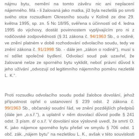
nájmu bytu, nemění na tomto závěru nic ani neplacení
nájemného. Má - li žalovaná jako matka, jíž byla nezletilá po smrti
svého otce rozsudkem Okresního soudu v Kolíně ze dne 29.
května 1995, sp. zn. 5 Nc 18/95, svěřena s účinností od 4. ledna
1995 do výchovy, dostát povinnostem vyplývajícím pro ni z
rodičovské zodpovědnosti (§ 31 zákona č.
94/1963
Sb., o rodině,
ve znění platném v době rozhodování odvolacího soudu, tedy ve
znění zákona č.
91/1998
Sb. - dále jen „zákon o rodině“), musí s
ní sdílet společné bydlení. Odvolací soud pak uzavřel, že
žalované nelze ze sporného bytu vyklidit, neboť právní důvod k
jeho užívání „odvozují od legitimního nájemního poměru nezletilé
L. K.“.
Proti rozsudku odvolacího soudu podal žalobce dovolání, jehož
přípustnost opřel o ustanovení § 239 odst. 2 zákona č.
99/1963
Sb., občanský soudní řád, ve znění pozdějších předpisů
(dále jen „o.s.ř.“), a uplatnil v něm dovolací důvod podle § 241
odst. 3 písm. d/ o.s.ř. V dovolání sice výslovně uvedl, že smrtí O.
K. jako nájemce sporného bytu přešel ve smyslu § 706 odst. 1
obč. zák. „nájem bytu“ na nezletilou L. K., avšak v této souvislosti