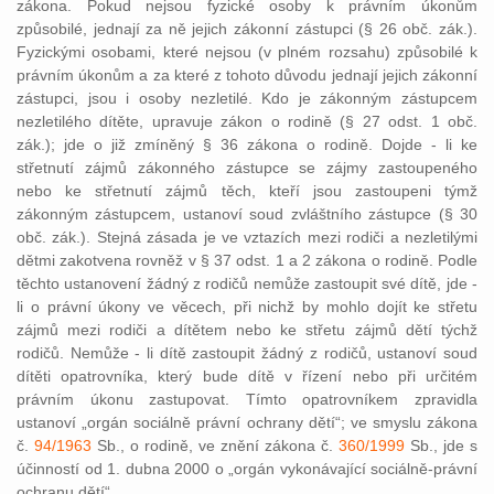
zákona. Pokud nejsou fyzické osoby k právním úkonům
způsobilé, jednají za ně jejich zákonní zástupci (§ 26 obč. zák.).
Fyzickými osobami, které nejsou (v plném rozsahu) způsobilé k
právním úkonům a za které z tohoto důvodu jednají jejich zákonní
zástupci, jsou i osoby nezletilé. Kdo je zákonným zástupcem
nezletilého dítěte, upravuje zákon o rodině (§ 27 odst. 1 obč.
zák.); jde o již zmíněný § 36 zákona o rodině. Dojde - li ke
střetnutí zájmů zákonného zástupce se zájmy zastoupeného
nebo ke střetnutí zájmů těch, kteří jsou zastoupeni týmž
zákonným zástupcem, ustanoví soud zvláštního zástupce (§ 30
obč. zák.). Stejná zásada je ve vztazích mezi rodiči a nezletilými
dětmi zakotvena rovněž v § 37 odst. 1 a 2 zákona o rodině. Podle
těchto ustanovení žádný z rodičů nemůže zastoupit své dítě, jde -
li o právní úkony ve věcech, při nichž by mohlo dojít ke střetu
zájmů mezi rodiči a dítětem nebo ke střetu zájmů dětí týchž
rodičů. Nemůže - li dítě zastoupit žádný z rodičů, ustanoví soud
dítěti opatrovníka, který bude dítě v řízení nebo při určitém
právním úkonu zastupovat. Tímto opatrovníkem zpravidla
ustanoví „orgán sociálně právní ochrany dětí“; ve smyslu zákona
č.
94/1963
Sb., o rodině, ve znění zákona č.
360/1999
Sb., jde s
účinností od 1. dubna 2000 o „orgán vykonávající sociálně-právní
ochranu dětí“.