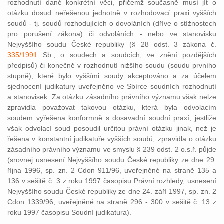
rozhodnutí dané konkrétní věci, přičemž současně musí jít o
otázku dosud neřešenou jednotně v rozhodovací praxi vyšších
soudů - tj. soudů rozhodujících o dovoláních (dříve o stížnostech
pro porušení zákona) či odvoláních - nebo ve stanovisku
Nejvyššího soudu České republiky (§ 28 odst. 3 zákona č.
335/1991
Sb., o soudech a soudcích, ve znění pozdějších
předpisů) či konečně v rozhodnutí nižšího soudu (soudu prvního
stupně), které bylo vyššími soudy akceptováno a za účelem
sjednocení judikatury uveřejněno ve Sbírce soudních rozhodnutí
a stanovisek. Za otázku zásadního právního významu však nelze
zpravidla považovat takovou otázku, která byla odvolacím
soudem vyřešena konformně s dosavadní soudní praxí; jestliže
však odvolací soud posoudil určitou právní otázku jinak, než je
řešena v konstantní judikatuře vyšších soudů, zpravidla o otázku
zásadního právního významu ve smyslu § 239 odst. 2 o.s.ř. půjde
(srovnej usnesení Nejvyššího soudu České republiky ze dne 29.
října 1996, sp. zn. 2 Cdon 911/96, uveřejněné na straně 135 a
136 v sešitě č. 3 z roku 1997 časopisu Právní rozhledy, usnesení
Nejvyššího soudu České republiky ze dne 24. září 1997, sp. zn. 2
Cdon 1339/96, uveřejněné na straně 296 - 300 v sešitě č. 13 z
roku 1997 časopisu Soudní judikatura).