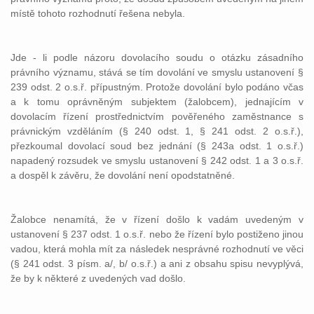
místě tohoto rozhodnutí řešena nebyla.
Jde - li podle názoru dovolacího soudu o otázku zásadního
právního významu, stává se tím dovolání ve smyslu ustanovení §
239 odst. 2 o.s.ř. přípustným. Protože dovolání bylo podáno včas
a k tomu oprávněným subjektem (žalobcem), jednajícím v
dovolacím řízení prostřednictvím pověřeného zaměstnance s
právnickým vzděláním (§ 240 odst. 1, § 241 odst. 2 o.s.ř.),
přezkoumal dovolací soud bez jednání (§ 243a odst. 1 o.s.ř.)
napadený rozsudek ve smyslu ustanovení § 242 odst. 1 a 3 o.s.ř.
a dospěl k závěru, že dovolání není opodstatněné.
Žalobce nenamítá, že v řízení došlo k vadám uvedeným v
ustanovení § 237 odst. 1 o.s.ř. nebo že řízení bylo postiženo jinou
vadou, která mohla mít za následek nesprávné rozhodnutí ve věci
(§ 241 odst. 3 písm. a/, b/ o.s.ř.) a ani z obsahu spisu nevyplývá,
že by k některé z uvedených vad došlo.