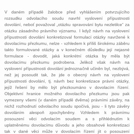
V daném případě žalobce před vyhlášením potvrzujícího
rozsudku odvolacího soudu navrhl vyslovení přípustnosti
dovolání, neboť považoval „otázku spravování bytu nezletilce“ za
otázku zásadního právního významu. I když návrh na vyslovení
přípustnosti dovolání konkretizoval formulací otázky navržené k
dovolacímu přezkumu, nelze - vzhledem k příliš širokému záběru
takto formulované otázky a v konečném důsledku její nejasné
formulace - dovodit, jaká konkrétní otázka by měla být
dovolacímu přezkumu podrobena. Jelikož však návrh na
vyslovení přípustnosti dovolání jednoznačně učiněn byl, nezbývá,
než jej posoudit tak, že jde o obecný návrh na vyslovení
přípustnosti dovolání, tj. návrh bez konkretizace právní otázky,
jejíž řešení by mělo být přezkoumáno v dovolacím řízení.
Objektivní hranice možného dovolacího přezkumu jsou pak
vymezeny všemi (v daném případě dvěma) právními závěry, na
nichž rozhodnutí odvolacího soudu spočívá, jsou - li tyto závěry
dovoláním alespoň zpochybněny. Vzhledem k právnímu
posouzení věci odvolacím soudem a s přihlédnutím k
uplatněnému dovolacímu důvodu a jeho obsahové konkretizaci
tak v dané věci může v dovolacím řízení jít o posouzení