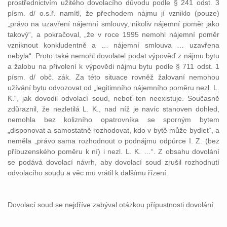
prostřednictvím užitého dovolacího důvodu podle § 241 odst. 3
písm. d/ o.s.ř. namítl, že přechodem nájmu jí vzniklo (pouze)
„právo na uzavření nájemní smlouvy, nikoliv nájemní poměr jako
takový“, a pokračoval, „že v roce 1995 nemohl nájemní poměr
vzniknout konkludentně a … nájemní smlouva … uzavřena
nebyla“. Proto také nemohl dovolatel podat výpověď z nájmu bytu
a žalobu na přivolení k výpovědi nájmu bytu podle § 711 odst. 1
písm. d/ obč. zák. Za této situace rovněž žalovaní nemohou
užívání bytu odvozovat od „legitimního nájemního poměru nezl. L.
K.“, jak dovodil odvolací soud, neboť ten neexistuje. Současně
zdůraznil, že nezletilá L. K., nad níž je navíc stanoven dohled,
nemohla bez kolizního opatrovníka se sporným bytem
„disponovat a samostatně rozhodovat, kdo v bytě může bydlet“, a
neměla „právo sama rozhodnout o podnájmu odpůrce I. Z. (bez
příbuzenského poměru k ní) i nezl. L. K. …“. Z obsahu dovolání
se podává dovolací návrh, aby dovolací soud zrušil rozhodnutí
odvolacího soudu a věc mu vrátil k dalšímu řízení.
Dovolací soud se nejdříve zabýval otázkou přípustnosti dovolání.