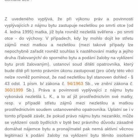
Z uvedeného vyplývá, že při výkonu práv a povinností
vyplývajících z nájmu bytu zastupuje nezletilou po smrti otce (od
4. ledna 1995) matka, jíž byla rovněž nezletilá svěřena - po smrti
otce - do výchovy. V případech, kdy by mohlo dojít ke střetu
zájmů mezi matkou a nezletilou (mezi takové případy lze
nepochybně zařadit rovněž souhlas k nastěhování matky a jejího
druha /žalovaných/ do sporného bytu a podání žaloby na vyklizení
bytu proti žalovaným), ustanoví soud dítěti opatrovníka, který
bude dítě při tomto právním úkonu zastupovat (pro účely této věci
nelze rovněž pominout, že nad nezletilou byl stanoven dohled - §
43 odst. 1 písm. b/ zákona č.
94/1963
Sb., ve znění zákona č.
360/1999
Sb.). Práva a povinnosti vyplývající z nájmu bytu
vykonává nezletilá L. K., a to ať již prostřednictvím své matky,
resp. v případě střetu zájmů mezi nezletilou a matkou
prostřednictvím soudem ustanoveného opatrovníka. Uplatní se i v
tomto případě závěr, že pokud právo nájmu bytu nezaniklo, může
se vyklizení osob bydlících v bytě bez právního důvodu zásadně
domáhat nájemce bytu a pronajímatel pak nemá aktivní věcnou
legitimaci k podání žaloby na vyklizení bytu těmito osobami