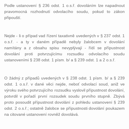
Podle ustanovení § 236 odst. 1 o.s.ř. dovoláním lze napadnout
pravomocná rozhodnutí odvolacího soudu, pokud to zákon
připouští.
Nejde - li o případ vad řízení taxativně uvedených v § 237 odst. 1
o.s.ř. - a ty v daném případě nebyly žalobcem v dovolání
namítány a z obsahu spisu nevyplývají - řídí se přípustnost
dovolání proti potvrzujícímu rozsudku odvolacího soudu
ustanoveními § 238 odst. 1 písm. b/ a § 239 odst. 1 a 2 o.s.ř.
O žádný z případů uvedených v § 238 odst. 1 písm. b/ a § 239
odst. 1 o.s.ř. v dané věci nejde, neboť odvolací soud, aniž ve
výroku svého potvrzujícího rozsudku vyslovil přípustnost dovolání,
potvrdil v pořadí první rozsudek soudu prvního stupně. Zbývá
proto posoudit přípustnost dovolání z pohledu ustanovení § 239
odst. 2 o.s.ř.; ostatně žalobce se přípustnosti dovolání poukazem
na citované ustanovení rovněž dovolává.