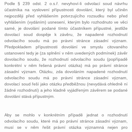
Podle § 239 odst. 2 o.s.ř. nevyhoví-li odvolací soud návrhu
účastníka na vyslovení přípustnosti dovolání, který byl učiněn
nejpozději před vyhlášením potvrzujícího rozsudku nebo před
vyhlášením (vydáním) usnesení, kterým bylo rozhodnuto ve věci
samé, je dovolání podané tímto účastníkem přípustné, jestliže
dovolací soud dospěje k závěru, že napadené rozhodnutí
odvolacího soudu má po právní stránce zásadní význam.
Předpokladem přípustnosti dovolání ve smyslu citovaného
ustanovení tedy je (za splnění v něm uvedených podmínek) závěr
dovolacího soudu, že rozhodnutí odvolacího soudu (popřípadě
konkrétní v něm řešená právní otázka) má po právní stránce
zásadní význam. Otázku, zda dovoláním napadené rozhodnutí
odvolacího soudu má po právní stránce zásadní význam,
dovolací soud řeší jako otázku předběžnou (nevydává ohledně ní
žádné rozhodnutí) a jeho kladně vyjádřeným závěrem se podané
dovolání stává přípustným.
Aby se mohlo v konkrétním případě jednat o rozhodnutí
odvolacího soudu, které má po právní stránce zásadní význam,
musí se v něm řešit právní otázka významná nejen pro