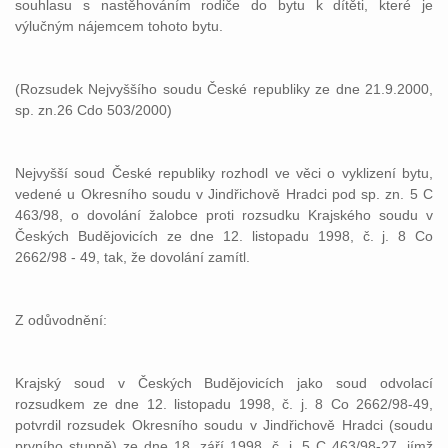
souhlasu s nastěhováním rodiče do bytu k dítěti, které je
výlučným nájemcem tohoto bytu.
(Rozsudek Nejvyššího soudu České republiky ze dne 21.9.2000,
sp. zn.26 Cdo 503/2000)
Nejvyšší soud České republiky rozhodl ve věci o vyklizení bytu,
vedené u Okresního soudu v Jindřichově Hradci pod sp. zn. 5 C
463/98, o dovolání žalobce proti rozsudku Krajského soudu v
Českých Budějovicích ze dne 12. listopadu 1998, č. j. 8 Co
2662/98 - 49, tak, že dovolání zamítl.
Z odůvodnění:
Krajský soud v Českých Budějovicích jako soud odvolací
rozsudkem ze dne 12. listopadu 1998, č. j. 8 Co 2662/98-49,
potvrdil rozsudek Okresního soudu v Jindřichově Hradci (soudu
prvního stupně) ze dne 18. září 1998, č. j. 5 C 463/98-27, jímž