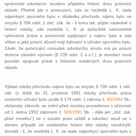
správnosti odvolacím soudem přijatého řešení dvou právních
otázek. Předně jde o posouzení, zda se nezletilá L. K. stala
nájemkyní sporného bytu v důsledku přechodu nájmu bytu ve
smyslu § 706 odst. 1 obč. zák. Je - li tomu tak, půjde následně o
řešení otázky, zda nezletilá L. K. je způsobilá samostatně
vykonávat práva a povinnosti vyplývající z nájmu bytu a zda
vůbec a jaký právní důvod mají žalovaní k užívání sporného bytu.
Závěr, že potvrzující rozsudek odvolacího soudu má po právní
stránce zásadní význam (§ 239 odst. 2 o.s.ř.), je dovolací soud
povolán spojovat právě s řešením uvedených dvou právních
otázek.
Výklad otázky přechodu nájmu bytu ve smyslu § 706 odst. 1 obč.
zák. (v době do 31. prosince 1991 otázky přechodu práva
osobního užívání bytu podle § 179 odst. 1 zákona č.
40/1964
Sb.,
občanský zákoník, ve znění před novelou provedenou s účinností
od 1. ledna 1992 zákonem č.
509/1991
Sb. - dále jen „obč. zák.
před novelou“) se v soudní praxi ustálil a odvolací soud se v
daném případě od ustáleného řešení této otázky neodchýlil,
dovodil - li, že nezletilá L. K. se stala nájemkyní sporného bytu v