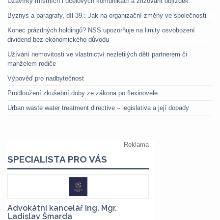
Uzavírky místních i účelových komunikací a zřizování objížděk
Byznys a paragrafy, díl 39.: Jak na organizační změny ve společnosti
Konec prázdných holdingů? NSS upozorňuje na limity osvobození
dividend bez ekonomického důvodu
Užívání nemovitosti ve vlastnictví nezletilých dětí partnerem či
manželem rodiče
Výpověď pro nadbytečnost
Prodloužení zkušební doby ze zákona po flexinovele
Urban waste water treatment directive – legislativa a její dopady