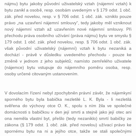
nájmu) bytu jakoby původní uživatelský vztah (nájemní vztah) k
bytu zanikl a osobě, resp. osobám uvedeným v § 179 odst. 1 obč.
zák. před novelou, resp. v § 706 odst. 1 obč. zák. vzniklo pouze
právo „na uzavření nájemní smlouvy“, tedy jakoby měl vzniknout
nový nájemní vztah až uzavřením nové nájemní smlouvy. Při
přechodu práva osobního užívání (práva nájmu) bytu ve smyslu §
179 odst. 1 obč. zák. před novelou, resp. § 706 odst. 1 obč. zák.
však původní uživatelský (nájemní) vztah k bytu nezaniká a
dochází - právě v důsledku uvedeného přechodu - pouze ke
změně v jednom z jeho subjektů; namísto zemřelého uživatele
(nájemce) bytu vstupuje do nájemního poměru osoba, resp.
osoby určené citovaným ustanovením.
V dovolacím řízení nebyl zpochybněn právní závěr, že nájemkyní
sporného bytu byla babička nezletilé L. K. Byla - li nezletilá
svěřena do výchovy otce O. K., spolu s ním žila ve společné
domácnosti s babičkou v den její smrti a stejně jako její otec ani
ona neměla vlastní byt, přešlo (tedy nezaniklo) smrtí babičky ze
zákona (§ 179 odst. 1 obč. zák. před novelou) užívací právo ke
spornému bytu na ni a jejího otce, takže se stali společnými