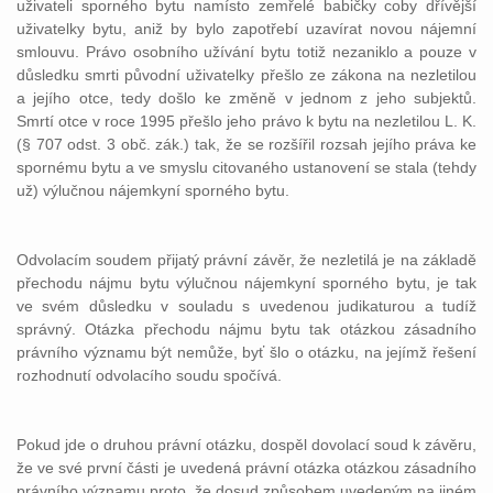
uživateli sporného bytu namísto zemřelé babičky coby dřívější
uživatelky bytu, aniž by bylo zapotřebí uzavírat novou nájemní
smlouvu. Právo osobního užívání bytu totiž nezaniklo a pouze v
důsledku smrti původní uživatelky přešlo ze zákona na nezletilou
a jejího otce, tedy došlo ke změně v jednom z jeho subjektů.
Smrtí otce v roce 1995 přešlo jeho právo k bytu na nezletilou L. K.
(§ 707 odst. 3 obč. zák.) tak, že se rozšířil rozsah jejího práva ke
spornému bytu a ve smyslu citovaného ustanovení se stala (tehdy
už) výlučnou nájemkyní sporného bytu.
Odvolacím soudem přijatý právní závěr, že nezletilá je na základě
přechodu nájmu bytu výlučnou nájemkyní sporného bytu, je tak
ve svém důsledku v souladu s uvedenou judikaturou a tudíž
správný. Otázka přechodu nájmu bytu tak otázkou zásadního
právního významu být nemůže, byť šlo o otázku, na jejímž řešení
rozhodnutí odvolacího soudu spočívá.
Pokud jde o druhou právní otázku, dospěl dovolací soud k závěru,
že ve své první části je uvedená právní otázka otázkou zásadního
právního významu proto, že dosud způsobem uvedeným na jiném