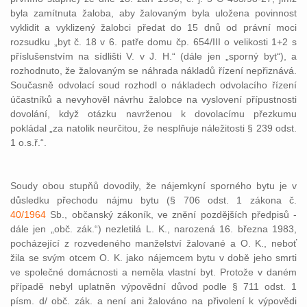
byla zamítnuta žaloba, aby žalovaným byla uložena povinnost
vyklidit a vyklizený žalobci předat do 15 dnů od právní moci
rozsudku „byt č. 18 v 6. patře domu čp. 654/III o velikosti 1+2 s
příslušenstvím na sídlišti V. v J. H.“ (dále jen „sporný byt“), a
rozhodnuto, že žalovaným se náhrada nákladů řízení nepřiznává.
Současně odvolací soud rozhodl o nákladech odvolacího řízení
účastníků a nevyhověl návrhu žalobce na vyslovení přípustnosti
dovolání, když otázku navrženou k dovolacímu přezkumu
pokládal „za natolik neurčitou, že nesplňuje náležitosti § 239 odst.
1 o.s.ř.“.
Soudy obou stupňů dovodily, že nájemkyní sporného bytu je v
důsledku přechodu nájmu bytu (§ 706 odst. 1 zákona č.
40/1964
Sb., občanský zákoník, ve znění pozdějších předpisů -
dále jen „obč. zák.“) nezletilá L. K., narozená 16. března 1983,
pocházející z rozvedeného manželství žalované a O. K., neboť
žila se svým otcem O. K. jako nájemcem bytu v době jeho smrti
ve společné domácnosti a neměla vlastní byt. Protože v daném
případě nebyl uplatněn výpovědní důvod podle § 711 odst. 1
písm. d/ obč. zák. a není ani žalováno na přivolení k výpovědi