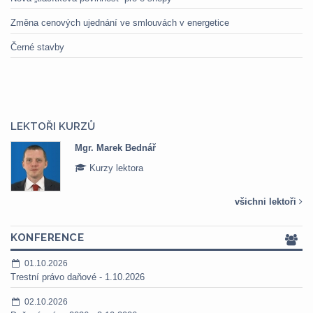
Změna cenových ujednání ve smlouvách v energetice
Černé stavby
LEKTOŘI KURZŮ
Bednář
Mgr. Veronika P
tora
Kurzy lektora
všichni lektoři
KONFERENCE
01.10.2026
Trestní právo daňové - 1.10.2026
02.10.2026