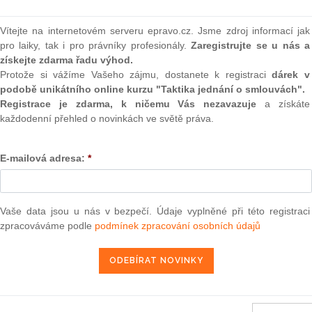
ch věcí ze dne 7. dubna 2015 o výši průměrné hrubé roční
(onli
4 pro účely vydávání modrých karet podle zákona č.
2
Vítejte na internetovém serveru epravo.cz. Jsme zdroj informací jak
mí České republiky a o změně některých zákonů, ve znění
Prakt
pro laiky, tak i pro právníky profesionály.
Zaregistrujte se u nás a
smluv
získejte zdarma řadu výhod.
Protože si vážíme Vašeho zájmu, dostanete k registraci
dárek v
0
podobě unikátního online kurzu "Taktika jednání o smlouvách".
cí ze dne 24. března 2015 o zveřejnění seznamu států, do
Prakt
judik
Registrace je zdarma, k ničemu Vás nezavazuje
a získáte
čanským průkazem
každodenní přehled o novinkách ve světě práva.
ONL
a 2015 sp. zn. Pl. ÚS 19/14 ve věci návrhu na zrušení § 46
E-mailová adresa:
*
jného zdraví a o změně některých souvisejících zákonů, ve
Vnos
valor
 1 písm. f) zákona č.
200/1990
Sb., o přestupcích, ve znění
soud
Vaše data jsou u nás v bezpečí. Údaje vyplněné při této registraci
Výpo
neom
zpracováváme podle
podmínek zpracování osobních údajů
ra, právo | www.epravo.cz
Nová 
Změn
energ
20. 4. 2015
Čern