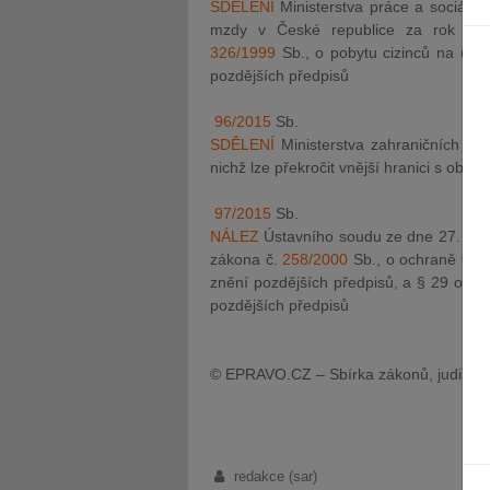
SDĚLENÍ
Ministerstva práce a sociální
mzdy v České republice za rok 201
326/1999
Sb., o pobytu cizinců na úze
pozdějších předpisů
96/2015
Sb.
SDĚLENÍ
Ministerstva zahraničních vě
nichž lze překročit vnější hranici s ob
97/2015
Sb.
NÁLEZ
Ústavního soudu ze dne 27. ledn
zákona č.
258/2000
Sb., o ochraně veře
znění pozdějších předpisů, a § 29 odst.
pozdějších předpisů
© EPRAVO.CZ – Sbírka zákonů, judikatu
redakce (sar)