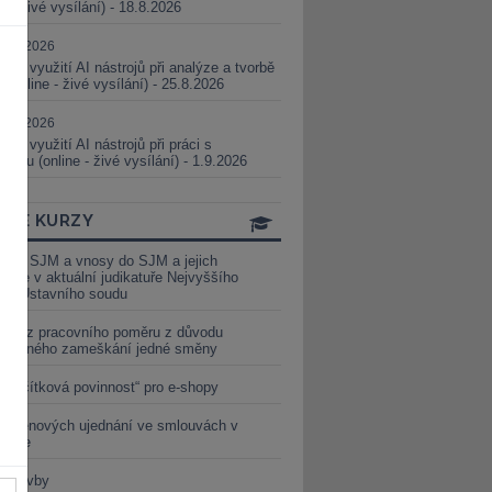
ne - živé vysílání) - 18.8.2026
5.08.2026
ické využití AI nástrojů při analýze a tvorbě
 (online - živé vysílání) - 25.8.2026
1.09.2026
ické využití AI nástrojů při práci s
aturou (online - živé vysílání) - 1.9.2026
INE KURZY
y ze SJM a vnosy do SJM a jejich
izace v aktuální judikatuře Nejvyššího
u a Ústavního soudu
věď z pracovního poměru z důvodu
luveného zameškání jedné směny
„tlačítková povinnost“ pro e-shopy
a cenových ujednání ve smlouvách v
etice
é stavby