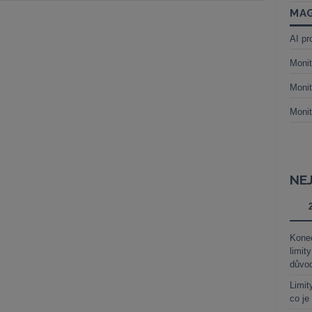
MAG
AI pr
Monit
Monit
Monit
NE
Kone
limit
důvo
Limit
co je