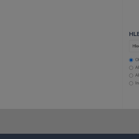
HLE
O
A
A
In