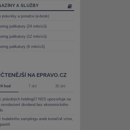
AZÍNY A SLUŽBY
o právníky a poradce (e-book)
oring judikatury (24 měsíců)
oring judikatury (12 měsíců)
oring judikatury (6 měsíců)
JČTENĚJŠÍ NA EPRAVO.CZ
24 hod
7 dní
30 dní
c prázdných holdingů? NSS upozorňuje na
y osvobození dividend bez ekonomického
du
y hudebního samplingu aneb konečně víme,
 pastiš