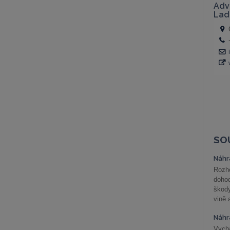
SO
Náhr
Rozho
doho
škod
vině 
Náhr
Vychá