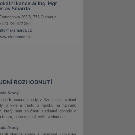
UDNÍ ROZHODNUTÍ
ada škody
dují-li obecné soudy v řízení o schválení
dy o vině a trestu o nároku na náhradu
y, který není součástí sjednané dohody o
a trestu, nebo s jehož výší sjednanou...
ada škody
zí-li obecné soudy z nálezové judikatury