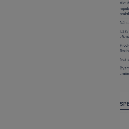
Aktuá
repub
prakt
Náhr
Uzaví
zřizo
Prodl
flexi
Než s
Byzny
změn