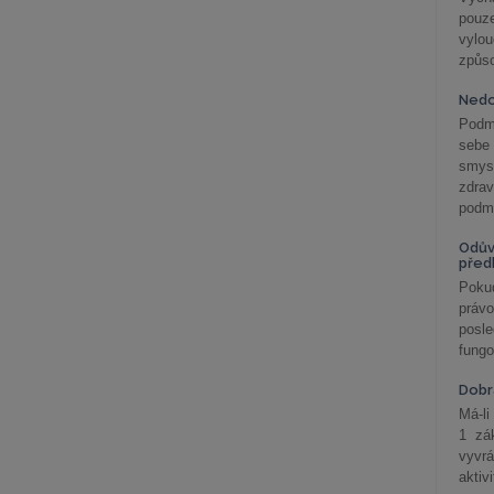
pouze
vylo
způs
Nedo
Podm
sebe
smys
zdra
podmí
Odův
před
Pokud
práv
posle
fungo
Dobrá
Má-li
1 zá
vyvrá
aktiv