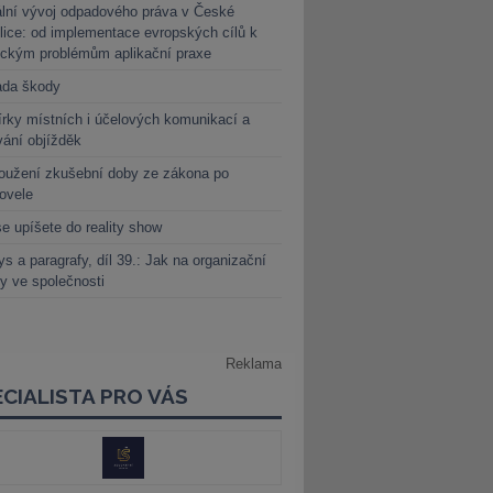
lní vývoj odpadového práva v České
lice: od implementace evropských cílů k
ickým problémům aplikační praxe
ada škody
rky místních i účelových komunikací a
vání objížděk
oužení zkušební doby ze zákona po
novele
e upíšete do reality show
s a paragrafy, díl 39.: Jak na organizační
y ve společnosti