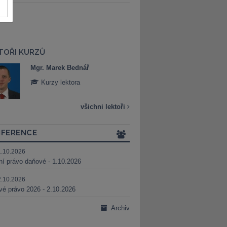
TOŘI KURZŮ
Mgr. Marek Bednář
Mgr. Veronika 
Kurzy lektora
Kurzy lektora
všichni lektoři
FERENCE
1.10.2026
ní právo daňové - 1.10.2026
2.10.2026
é právo 2026 - 2.10.2026
Archiv