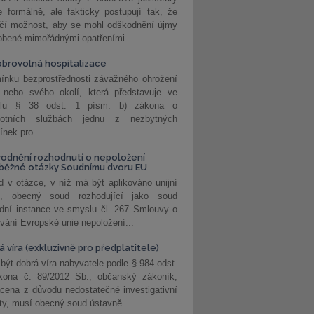
 formálně, ale fakticky postupují tak, že
učí možnost, aby se mohl odškodnění újmy
obené mimořádnými opatřeními...
brovolná hospitalizace
ínku bezprostřednosti závažného ohrožení
 nebo svého okolí, která představuje ve
lu § 38 odst. 1 písm. b) zákona o
votních službách jednu z nezbytných
nek pro...
odnění rozhodnutí o nepoložení
běžné otázky Soudnímu dvoru EU
 v otázce, v níž má být aplikováno unijní
o, obecný soud rozhodující jako soud
dní instance ve smyslu čl. 267 Smlouvy o
vání Evropské unie nepoložení...
 víra (exkluzivně pro předplatitele)
 být dobrá víra nabyvatele podle § 984 odst.
kona č. 89/2012 Sb., občanský zákoník,
cena z důvodu nedostatečné investigativní
ity, musí obecný soud ústavně...