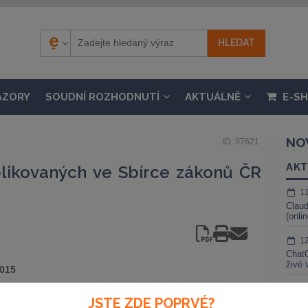
ÁZORY
SOUDNÍ ROZHODNUTÍ
AKTUÁLNĚ
E-S
NO
ID: 97621
AKT
likovaných ve Sbírce zákonů ČR
1
Claud
(onli
1
ChatG
živé 
2015
1
JSTE ZDE POPRVÉ?
Gemin