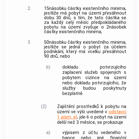
2.
15násobku částky existenčního minima,
jestliže má pobyt na území přesáhnout
dobu 30 dnů, s tím, že tato částka se
za každý celý měsíc předpokládaného
pobytu na území zvyšuje o 2násobek
částky existenčního minima,
3.
50násobku částky existenčního minima,
jestliže se jedná o pobyt za účelem
podnikání, který má vcelku přesáhnout
90 dnů, nebo
b)
dokladu potvrzujícího
zaplacení služeb spojených s
pobytem cizince na území
nebo dokladu potvrzujícího, že
služby budou poskytnuty
bezplatně.
(2)
Zajištění prostředků k pobytu na
území ve výši uvedené v
odstavci
1 písm. a)
, jde-li o pobyt na území
delší než 3 měsíce, se prokazuje
a)
výpisem z účtu vedeného v
bance
nebo jiné finanční