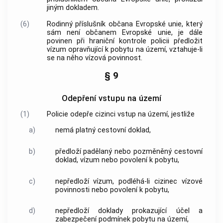
jiným dokladem.
(6)
Rodinný příslušník občana Evropské unie, který
sám není občanem Evropské unie, je dále
povinen při hraniční kontrole
policii
předložit
vízum opravňující k pobytu na území, vztahuje-li
se na něho vízová povinnost.
§ 9
Odepření vstupu na území
(1)
Policie
odepře
cizinci
vstup na území, jestliže
a)
nemá platný cestovní doklad,
b)
předloží padělaný nebo pozměněný cestovní
doklad, vízum nebo povolení k pobytu,
c)
nepředloží vízum, podléhá-li
cizinec
vízové
povinnosti nebo povolení k pobytu,
d)
nepředloží doklady prokazující účel a
zabezpečení podmínek pobytu na území,