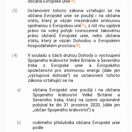
občana Evropské unie
)
.
(3)
Ustanovení tohoto zákona vztahující se na
občana Evropské unie se použijí i na občana
státu, který je vázán mezinárodní smlouvou
1c
sjednanou s Evropskou unií
)
, z níž mu vyplývá
právo na volný pohyb rovnocenné takovému
právu občanů Evropské unie, nebo občana
státu, který je vázán Dohodou o Evropském
1d
hospodářském prostoru
)
.
(4)
V souladu s částí druhou Dohody o vystoupení
Spojeného království Velké Británie a Severního
Irska z Evropské unie a Evropského
společenství pro atomovou energii (dále jen
„výstupová dohoda“) se ustanovení tohoto
zákona vztahující se na
a)
občana Evropské unie použijí i na občana
Spojeného království Velké Británie a
Severního Irska, který na území oprávněně
pobýval ke dni 31. prosince 2020, (dále jen
„občan Spojeného království“) a
b)
rodinného příslušníka občana Evropské unie
podle