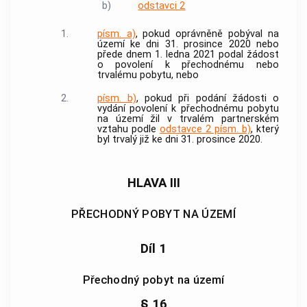
b)
odstavci 2
1.
písm. a)
, pokud oprávněně pobýval na
území ke dni 31. prosince 2020 nebo
přede dnem 1. ledna 2021 podal žádost
o povolení k přechodnému nebo
trvalému pobytu, nebo
2.
písm. b)
, pokud při podání žádosti o
vydání povolení k přechodnému pobytu
na území žil v trvalém partnerském
vztahu podle
odstavce 2 písm. b)
, který
byl trvalý již ke dni 31. prosince 2020.
HLAVA III
PŘECHODNÝ POBYT NA ÚZEMÍ
Díl 1
Přechodný pobyt na území
§ 16