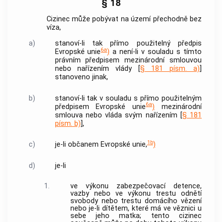
§ 18
Cizinec může pobývat na území přechodně bez
víza,
a)
stanoví-li tak přímo použitelný předpis
6a
Evropské unie
)
a není-li v souladu s tímto
právním předpisem mezinárodní smlouvou
nebo nařízením vlády [
§ 181 písm. a)
]
stanoveno jinak,
b)
stanoví-li tak v souladu s přímo použitelným
6a
předpisem Evropské unie
)
mezinárodní
smlouva nebo vláda svým nařízením [
§ 181
písm. b)
],
1b
c)
je-li občanem Evropské unie,
)
d)
je-li
1.
ve výkonu zabezpečovací detence,
vazby nebo ve výkonu trestu odnětí
svobody nebo trestu domácího vězení
nebo je-li dítětem, které má ve věznici u
sebe jeho matka; tento
cizinec