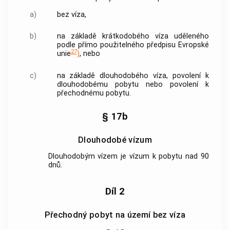
a)
bez víza,
b)
na základě krátkodobého víza uděleného
podle přímo použitelného předpisu Evropské
27
unie
)
, nebo
c)
na základě
dlouhodobého víza
, povolení k
dlouhodobému pobytu nebo povolení k
přechodnému pobytu.
§ 17b
Dlouhodobé vízum
Dlouhodobým vízem
je vízum k pobytu nad 90
dnů.
Díl 2
Přechodný pobyt na území bez víza