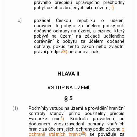
právního předpisu upravujícího přechodný
3
pobyt cizích ozbrojených sil na území,
)
c)
požádal Českou republiku o udělení
oprávnění k pobytu za účelem poskytnutí
dočasné ochrany na území, a cizince, který
pobývá na území na základě uděleného
oprávnění k pobytu za účelem dočasné
ochrany, pokud tento zákon nebo zvláštní
3a
právní předpis
)
nestanoví jinak.
HLAVA II
VSTUP NA ÚZEMÍ
§ 5
(1)
Podmínky vstupu na území a provádění hraniční
kontroly stanoví přímo použitelný předpis
1
Evropské unie
)
. Kontrola prováděná při
dočasném znovuzavedení ochrany vnitřních
hranic za účelem jejich ochrany podle zákona
o
3b
ochraně státních hranic
)
se považuje za