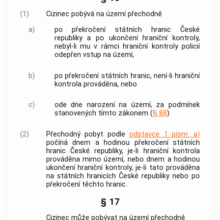
(1)
Cizinec pobývá na území přechodně
a)
po překročení státních hranic České
republiky a po ukončení
hraniční kontroly
,
nebyl-li mu v rámci
hraniční kontroly
policií
odepřen vstup na území,
b)
po překročení státních hranic, není-li
hraniční
kontrola
prováděna, nebo
c)
ode dne narození na území, za podmínek
stanovených tímto zákonem (
§ 88
).
(2)
Přechodný pobyt podle
odstavce 1 písm. a)
počíná dnem a hodinou překročení státních
hranic České republiky, je-li
hraniční kontrola
prováděna mimo území, nebo dnem a hodinou
ukončení
hraniční kontroly
, je-li tato prováděna
na státních hranicích České republiky nebo po
překročení těchto hranic.
§ 17
Cizinec může pobývat na území přechodně