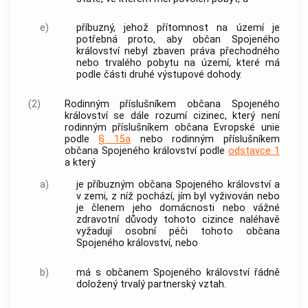
e)
příbuzný, jehož přítomnost na území je
potřebná proto, aby občan Spojeného
království nebyl zbaven práva přechodného
nebo trvalého pobytu na území, které má
podle části druhé výstupové dohody.
(2)
Rodinným příslušníkem občana Spojeného
království se dále rozumí
cizinec
, který není
rodinným příslušníkem občana Evropské unie
podle
§ 15a
nebo rodinným příslušníkem
občana Spojeného království podle
odstavce 1
a který
a)
je příbuzným občana Spojeného království a
v zemi, z níž pochází, jím byl vyživován nebo
je členem jeho domácnosti nebo vážné
zdravotní důvody tohoto
cizince
naléhavě
vyžadují osobní péči tohoto občana
Spojeného království, nebo
b)
má s občanem Spojeného království řádně
doložený trvalý partnerský vztah.