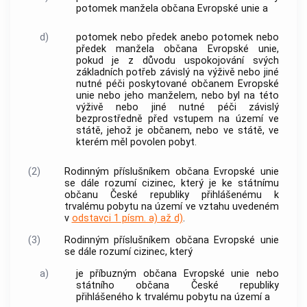
potomek manžela občana Evropské unie a
d)
potomek nebo předek anebo potomek nebo
předek manžela občana Evropské unie,
pokud je z důvodu uspokojování svých
základních potřeb závislý na výživě nebo jiné
nutné péči poskytované občanem Evropské
unie nebo jeho manželem, nebo byl na této
výživě nebo jiné nutné péči závislý
bezprostředně před vstupem na území ve
státě, jehož je občanem, nebo ve státě, ve
kterém měl povolen pobyt.
(2)
Rodinným příslušníkem občana Evropské unie
se dále rozumí
cizinec
, který je ke státnímu
občanu České republiky přihlášenému k
trvalému pobytu na území ve vztahu uvedeném
v
odstavci 1 písm. a) až d)
.
(3)
Rodinným příslušníkem občana Evropské unie
se dále rozumí
cizinec
, který
a)
je příbuzným občana Evropské unie nebo
státního občana České republiky
přihlášeného k trvalému pobytu na území a