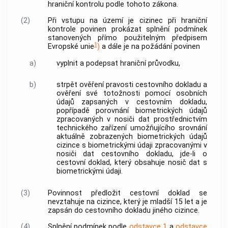
hraniční kontrolu podle tohoto zákona.
(2)
Při vstupu na území je
cizinec
při hraniční
kontrole povinen prokázat splnění podmínek
stanovených přímo použitelným předpisem
1
Evropské unie
)
a dále je na požádání povinen
a)
vyplnit a podepsat
hraniční průvodku
,
b)
strpět ověření pravosti cestovního dokladu a
ověření své
totožnosti
pomocí
osobních
údajů
zapsaných v cestovním dokladu,
popřípadě porovnání biometrických údajů
zpracovaných v nosiči dat prostřednictvím
technického zařízení umožňujícího srovnání
aktuálně zobrazených biometrických údajů
cizince
s biometrickými údaji zpracovanými v
nosiči dat cestovního dokladu, jde-li o
cestovní doklad, který obsahuje nosič dat s
biometrickými údaji.
(3)
Povinnost předložit cestovní doklad se
nevztahuje na
cizince
, který je mladší 15 let a je
zapsán do cestovního dokladu jiného
cizince
.
(4)
Splnění podmínek podle
odstavce 1
a
odstavce