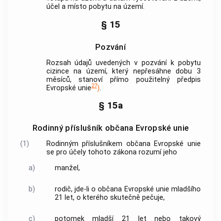
účel a místo pobytu na území.
§ 15
Pozvání
Rozsah údajů uvedených v pozvání k pobytu
cizince
na území, který nepřesáhne dobu 3
měsíců, stanoví přímo použitelný předpis
27
Evropské unie
)
.
§ 15a
Rodinný příslušník občana Evropské unie
(1)
Rodinným příslušníkem občana Evropské unie
se pro účely tohoto zákona rozumí jeho
a)
manžel,
b)
rodič, jde-li o občana Evropské unie mladšího
21 let, o kterého skutečně pečuje,
c)
potomek mladší 21 let nebo takový