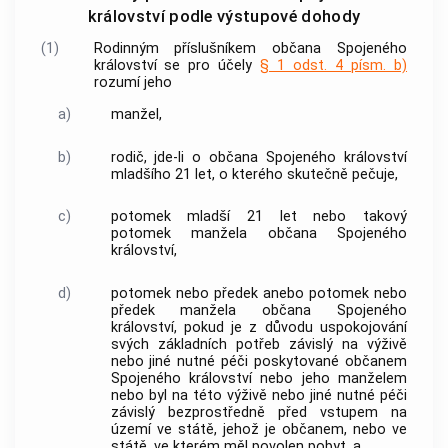
království podle výstupové dohody
(1)
Rodinným příslušníkem občana Spojeného
království se pro účely
§ 1 odst. 4 písm. b)
rozumí jeho
a)
manžel,
b)
rodič, jde-li o občana Spojeného království
mladšího 21 let, o kterého skutečně pečuje,
c)
potomek mladší 21 let nebo takový
potomek manžela občana Spojeného
království,
d)
potomek nebo předek anebo potomek nebo
předek manžela občana Spojeného
království, pokud je z důvodu uspokojování
svých základních potřeb závislý na výživě
nebo jiné nutné péči poskytované občanem
Spojeného království nebo jeho manželem
nebo byl na této výživě nebo jiné nutné péči
závislý bezprostředně před vstupem na
území ve státě, jehož je občanem, nebo ve
státě, ve kterém měl povolen pobyt, a