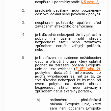
nesplňuje-li podmínky podle
§ 5 odst. 5
,
2.
předloží-li padělaný nebo pozměněný
cestovní doklad nebo povolení k pobytu,
3.
nesplňuje-li požadavky opatření před
zavlečením infekčního onemocnění,
4.
je-li důvodné nebezpečí, že by při svém
pobytu na území mohl ohrozit
bezpečnost státu nebo závažným
způsobem narušit veřejný pořádek,
nebo
5.
je-li zařazen do evidence
nežádoucích
osob
a příslušný orgán, který uplatnil
podnět na zařazení občana Evropské
unie do této evidence (
§ 154 odst. 2
),
poskytne dodatečné informace, po
jejichž vyhodnocení lze mít za to, že
trvá důvodné nebezpečí, že by mohl při
svém pobytu na území ohrozit
bezpečnost státu nebo závažným
způsobem narušit veřejný pořádek,
b)
rodinnému příslušníkovi
občana Evropské unie, který
sám není občanem Evropské