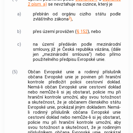
2 písm. a)
se nevztahuje na
cizince
, který je
a)
přebírán od orgánu cizího státu podle
5
zvláštního zákona
)
,
b)
přes území provážen (
§ 152
), nebo
c)
na území předáván podle mezinárodní
smlouvy, jíž je Česká republika vázána, (dále
jen „mezinárodní smlouva“) nebo přímo
použitelného předpisu Evropské unie.
(5)
Občan Evropské unie a rodinný příslušník
občana Evropské unie je povinen při hraniční
kontrole předložit
policii
cestovní doklad.
Nemá-li občan Evropské unie cestovní doklad
nebo nemůže-li si jej obstarat,
policie
mu při
hraniční kontrole umožní, aby svou
totožnost
a skutečnost, že je občanem členského státu
Evropské unie, prokázal jiným dokladem. Nemá-
li rodinný příslušník občana Evropské unie
cestovní doklad nebo nemůže-li si jej obstarat,
policie
mu při hraniční kontrole umožní, aby
svou
totožnost
a skutečnost, že je rodinným
příslušníkem občana Evropské unie, prokázal