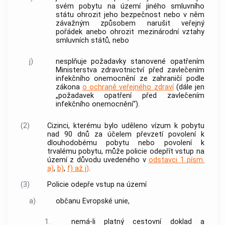
svém pobytu na území jiného smluvního
státu ohrozit jeho bezpečnost nebo v něm
závažným způsobem narušit veřejný
pořádek anebo ohrozit mezinárodní vztahy
smluvních států, nebo
j)
nesplňuje požadavky stanovené opatřením
Ministerstva zdravotnictví před zavlečením
infekčního onemocnění ze zahraničí podle
zákona
o ochraně veřejného zdraví
(dále jen
„požadavek opatření před zavlečením
infekčního onemocnění“).
(2)
Cizinci
, kterému bylo uděleno vízum k pobytu
nad 90 dnů za účelem převzetí povolení k
dlouhodobému pobytu nebo povolení k
trvalému pobytu, může
policie
odepřít vstup na
území z důvodu uvedeného v
odstavci 1 písm.
a)
,
b)
,
f) až j)
.
(3)
Policie
odepře vstup na území
a)
občanu Evropské unie,
1.
nemá-li platný cestovní doklad a