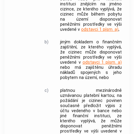
instituci znějícím na jméno
cizince
, ze kterého vyplývá, že
cizinec
může během pobytu
na území disponovat
peněžními prostředky ve výši
uvedené v
odstavci 1 písm. a)
,
b)
jiným dokladem o finančním
zajištění, ze kterého vyplývá,
že
cizinec
může disponovat
peněžními prostředky ve výši
uvedené v
odstavci 1 písm. a)
nebo má zajištěnu úhradu
nákladů spojených s jeho
pobytem na území, nebo
c)
platnou mezinárodně
uznávanou platební kartou; na
požádání je
cizinec
povinen
současně předložit výpis z
účtu vedeného v
bance
nebo
jiné finanční instituci, ze
kterého vyplývá, že může
disponovat peněžními
prostředky ve výši uvedené v