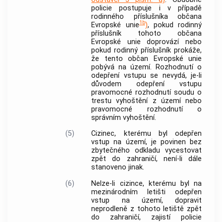
policie
postupuje i v případě
rodinného příslušníka občana
1b
Evropské unie
)
, pokud rodinný
příslušník tohoto občana
Evropské unie doprovází nebo
pokud rodinný příslušník prokáže,
že tento občan Evropské unie
pobývá na území. Rozhodnutí o
odepření vstupu se nevydá, je-li
důvodem odepření vstupu
pravomocné rozhodnutí soudu o
trestu vyhoštění z území nebo
pravomocné rozhodnutí o
správním vyhoštění
.
(5)
Cizinec
, kterému byl odepřen
vstup na území, je povinen bez
zbytečného odkladu vycestovat
zpět do zahraničí, není-li dále
stanoveno jinak.
(6)
Nelze-li
cizince
, kterému byl na
mezinárodním letišti odepřen
vstup na území, dopravit
neprodleně z tohoto letiště zpět
do zahraničí, zajistí policie