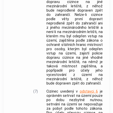
dopravu
cizince
na jiné
mezinárodní letiště, z něhož
bude neprodleně dopraven zpět
do zahraničí. Nelze-li
cizince
podle věty první dopravit
neprodleně zpět do zahraničí ani
z jiného mezinárodního letiště a
není-li na mezinárodním letišti, na
kterém mu byl odepřen vstup na
území, zajištěna podle zákona o
ochraně státních hranic místnost
pro osoby, kterým byl odepřen
vstup na území, zajistí policie
dopravu
cizince
na jiné vhodné
mezinárodní letiště, na němž je
taková místnost zajištěna, a
popřípadě pro účely jeho
vycestování z území na
mezinárodní letiště, z něhož
bude dopraven zpět do zahraničí.
(7)
Cizinec
uvedený v
odstavci 6
je
oprávněn setrvat na území pouze
po dobu nezbytně nutnou;
setrvání na území se nepovažuje
za pobyt podle tohoto zákona.
Pro účely převozu
cizince
na