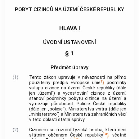
POBYT CIZINCŮ NA ÚZEMÍ ČESKÉ REPUBLIKY
HLAVA I
ÚVODNÍ USTANOVENÍ
§ 1
Předmět úpravy
(1)
Tento zákon upravuje v návaznosti na přímo
1
použitelný předpis Evropské unie
)
podmínky
vstupu
cizince
na území České republiky (dále
jen „území“) a vycestování
cizince
z území,
stanoví podmínky pobytu
cizince
na území a
vymezuje působnost Policie České republiky
(dále jen „policie“), Ministerstva vnitra (dále jen
„ministerstvo“) a Ministerstva zahraničních věcí
v této oblasti státní správy.
(2)
Cizincem
se rozumí fyzická osoba, která není
1a
státním občanem České republiky
)
, včetně
1b