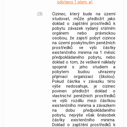
odstavci 1 písm. a)
.
(3)
Cizinec
, který bude na území
studovat, může předložit jako
doklad o zajištění prostředků k
pobytu závazek vydaný státním
orgánem nebo právnickou
osobou, že zajistí pobyt
cizince
na území poskytnutím peněžních
prostředků ve výši částky
existenčního minima na 1 měsíc
předpokládaného pobytu, nebo
doklad o tom, že veškeré náklady
spojené s jeho studiem a
pobytem budou uhrazeny
přijímací organizací (školou).
Pokud částka v závazku této
výše nedosahuje, je
cizinec
povinen předložit doklad o
vlastnictví peněžních prostředků
ve výši rozdílu mezi částkou
existenčního minima a závazkem
na dobu předpokládaného
pobytu, nejvýše však 6násobek
částky existenčního minima.
Doklad o zajištění prostředků k