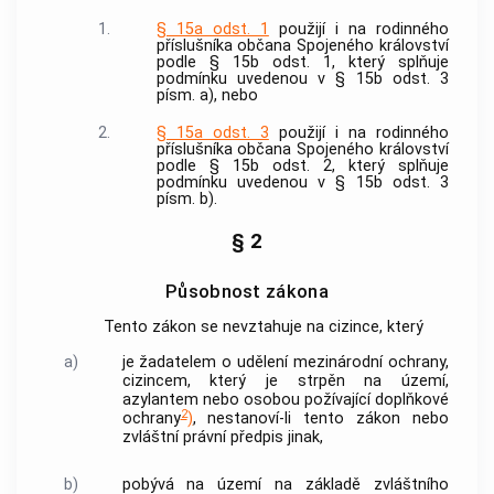
1.
§ 15a odst. 1
použijí i na rodinného
příslušníka občana Spojeného království
podle § 15b odst. 1, který splňuje
podmínku uvedenou v § 15b odst. 3
písm. a), nebo
2.
§ 15a odst. 3
použijí i na rodinného
příslušníka občana Spojeného království
podle § 15b odst. 2, který splňuje
podmínku uvedenou v § 15b odst. 3
písm. b).
§ 2
Působnost zákona
Tento zákon se nevztahuje na cizince, který
a)
je žadatelem o udělení mezinárodní ochrany,
cizincem
, který je strpěn na území,
azylantem nebo osobou požívající doplňkové
2
ochrany
)
, nestanoví-li tento zákon nebo
zvláštní právní předpis jinak,
b)
pobývá na území na základě zvláštního