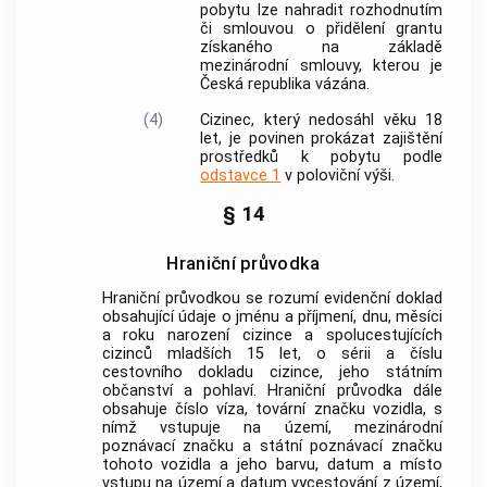
pobytu lze nahradit rozhodnutím
či smlouvou o přidělení grantu
získaného na základě
mezinárodní smlouvy, kterou je
Česká republika vázána.
(4)
Cizinec, který nedosáhl věku 18
let, je povinen prokázat zajištění
prostředků k pobytu podle
odstavce 1
v poloviční výši.
§ 14
Hraniční průvodka
Hraniční průvodkou
se rozumí evidenční doklad
obsahující údaje o jménu a příjmení, dnu, měsíci
a roku narození
cizince
a spolucestujících
cizinců
mladších 15 let, o sérii a číslu
cestovního dokladu
cizince
, jeho státním
občanství a pohlaví.
Hraniční průvodka
dále
obsahuje číslo víza, tovární značku vozidla, s
nímž vstupuje na území, mezinárodní
poznávací značku a státní poznávací značku
tohoto vozidla a jeho barvu, datum a místo
vstupu na území a datum vycestování z území,