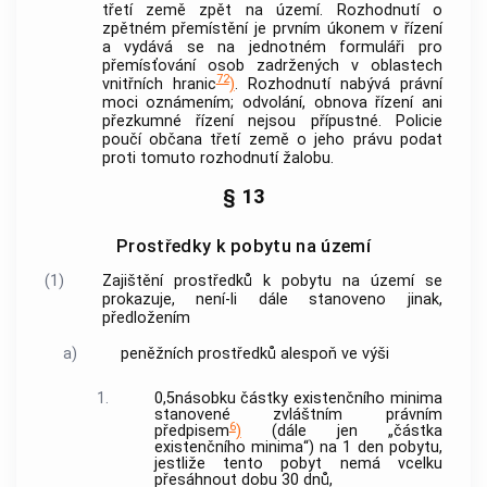
třetí země zpět na území. Rozhodnutí o
zpětném přemístění je prvním úkonem v řízení
a vydává se na jednotném formuláři pro
přemísťování osob zadržených v oblastech
72
vnitřních hranic
)
. Rozhodnutí nabývá právní
moci oznámením; odvolání, obnova řízení ani
přezkumné řízení nejsou přípustné. Policie
poučí občana třetí země o jeho právu podat
proti tomuto rozhodnutí žalobu.
§ 13
Prostředky k pobytu na území
(1)
Zajištění prostředků k pobytu na území se
prokazuje, není-li dále stanoveno jinak,
předložením
a)
peněžních prostředků alespoň ve výši
1.
0,5násobku částky existenčního minima
stanovené zvláštním právním
6
předpisem
)
(dále jen „částka
existenčního minima“) na 1 den pobytu,
jestliže tento pobyt nemá vcelku
přesáhnout dobu 30 dnů,