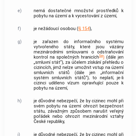
e)
nemá dostatečné množství prostředků k
pobytu na území a k vycestování z území,
f)
je
nežádoucí osobou
(
§ 154
),
g)
je zařazen do informačního systému
vytvořeného státy, které jsou vázány
mezinárodními smlouvami o odstraňování
5a
kontrol na společných hranicích
)
(dále jen
„smluvní stát“), za účelem získání přehledu o
cizincích
, jimž nelze umožnit vstup na území
smluvních států (dále jen „informační
systém smluvních států“); to neplatí, je-li
cizinci
uděleno vízum opravňující pouze k
pobytu na území,
h)
je důvodné nebezpečí, že by
cizinec
mohl při
svém pobytu na území ohrozit bezpečnost
státu, závažným způsobem narušit veřejný
pořádek nebo ohrozit mezinárodní vztahy
České republiky,
i)
je důvodné nebezpečí, že by
cizinec
mohl při