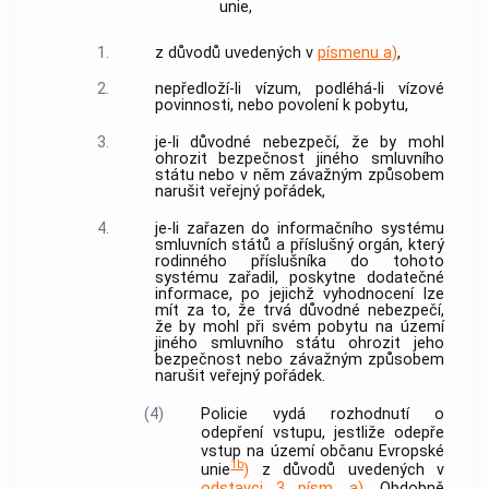
unie,
1.
z důvodů uvedených v
písmenu a)
,
2.
nepředloží-li vízum, podléhá-li vízové
povinnosti, nebo povolení k pobytu,
3.
je-li důvodné nebezpečí, že by mohl
ohrozit bezpečnost jiného smluvního
státu nebo v něm závažným způsobem
narušit veřejný pořádek,
4.
je-li zařazen do informačního systému
smluvních států a příslušný orgán, který
rodinného příslušníka do tohoto
systému zařadil, poskytne dodatečné
informace, po jejichž vyhodnocení lze
mít za to, že trvá důvodné nebezpečí,
že by mohl při svém pobytu na území
jiného smluvního státu ohrozit jeho
bezpečnost nebo závažným způsobem
narušit veřejný pořádek.
(4)
Policie
vydá rozhodnutí o
odepření vstupu, jestliže odepře
vstup na území občanu Evropské
1b
unie
)
z důvodů uvedených v
odstavci 3 písm. a)
. Obdobně