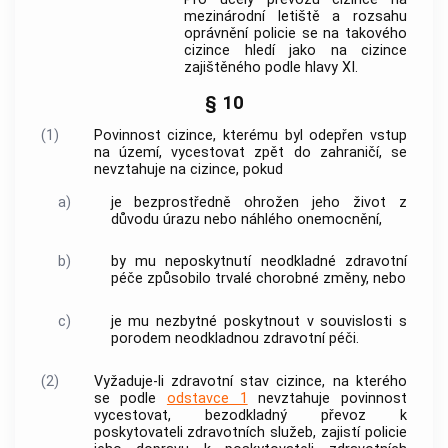
mezinárodní letiště a rozsahu
oprávnění policie se na takového
cizince
hledí jako na
cizince
zajištěného podle hlavy XI.
§ 10
(1)
Povinnost
cizince
, kterému byl odepřen vstup
na území, vycestovat zpět do zahraničí, se
nevztahuje na
cizince
, pokud
a)
je bezprostředně ohrožen jeho život z
důvodu úrazu nebo náhlého onemocnění,
b)
by mu neposkytnutí neodkladné zdravotní
péče způsobilo trvalé chorobné změny, nebo
c)
je mu nezbytné poskytnout v souvislosti s
porodem neodkladnou zdravotní péči.
(2)
Vyžaduje-li zdravotní stav
cizince
, na kterého
se podle
odstavce 1
nevztahuje povinnost
vycestovat, bezodkladný převoz k
poskytovateli zdravotních služeb, zajistí
policie