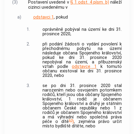
(3)
Postavení uvedené v
§ 1 odst. 4 písm. b)
náleží
cizinci
uvedenému v
a)
odstavci 1
, pokud
1.
oprávněně pobýval na území ke dni 31.
prosince 2020,
2.
při podání žádosti o vydání povolení k
přechodnému pobytu na území
následuje občana Spojeného království,
pokud ke dni 31. prosince 2020
nepobýval na území, a příbuzenský
vztah podle
odstavce 1
k tomuto
občanu existoval ke dni 31. prosince
2020, nebo
3.
se po dni 31. prosince 2020 stal
narozením nebo osvojením potomkem
rodičů, kteří jsou oba občany Spojeného
království, 1 rodič je občanem
Spojeného království a druhý je státním
občanem České republiky nebo 1 z
rodičů je občanem Spojeného království
a má výhradní nebo společná práva
63
péče o dítě
)
, zejména právo určit
místo bydliště dítěte, nebo