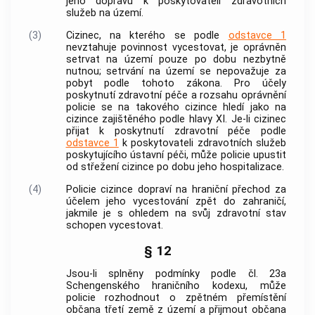
jeho dopravu k poskytovateli zdravotních
služeb na území.
(3)
Cizinec
, na kterého se podle
odstavce 1
nevztahuje povinnost vycestovat, je oprávněn
setrvat na území pouze po dobu nezbytně
nutnou; setrvání na území se nepovažuje za
pobyt podle tohoto zákona. Pro účely
poskytnutí zdravotní péče a rozsahu oprávnění
policie
se na takového
cizince
hledí jako na
cizince
zajištěného podle hlavy XI. Je-li
cizinec
přijat k poskytnutí zdravotní péče podle
odstavce 1
k poskytovateli zdravotních služeb
poskytujícího ústavní péči, může
policie
upustit
od střežení
cizince
po dobu jeho
hospitalizace
.
(4)
Policie
cizince
dopraví na hraniční přechod za
účelem jeho vycestování zpět do zahraničí,
jakmile je s ohledem na svůj zdravotní stav
schopen vycestovat.
§ 12
Jsou-li splněny podmínky podle čl. 23a
Schengenského hraničního kodexu, může
policie rozhodnout o zpětném přemístění
občana třetí země z území a přijmout občana