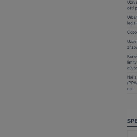
Užívá
dětí 
Urban
legis
Odpo
Uzaví
zřizo
Kone
limit
důvo
Naříz
(PPWR
unii