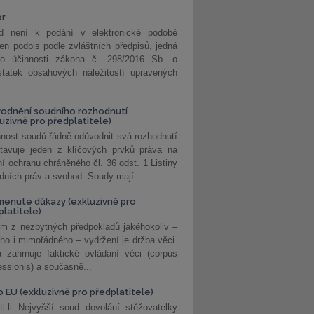
or
d není k podání v elektronické podobě
jen podpis podle zvláštních předpisů, jedná
o účinnosti zákona č. 298/2016 Sb. o
statek obsahových náležitostí upravených
odnění soudního rozhodnutí
luzivně pro předplatitele)
nost soudů řádně odůvodnit svá rozhodnutí
stavuje jeden z klíčových prvků práva na
í ochranu chráněného čl. 36 odst. 1 Listiny
dních práv a svobod. Soudy mají...
enuté důkazy (exkluzivně pro
platitele)
m z nezbytných předpokladů jakéhokoliv –
ho i mimořádného – vydržení je držba věci.
 zahrnuje faktické ovládání věci (corpus
ssionis) a současně...
o EU (exkluzivně pro předplatitele)
l-li Nejvyšší soud dovolání stěžovatelky