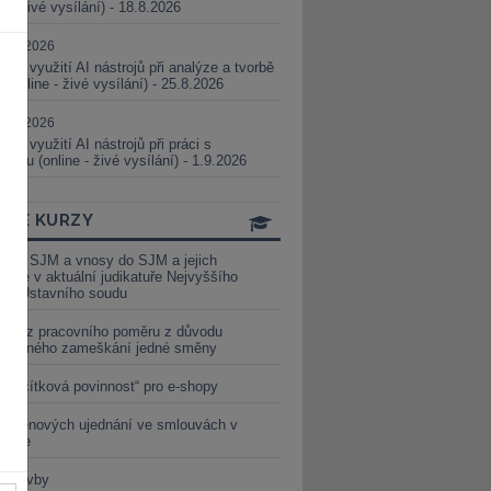
ne - živé vysílání) - 18.8.2026
5.08.2026
ické využití AI nástrojů při analýze a tvorbě
 (online - živé vysílání) - 25.8.2026
1.09.2026
ické využití AI nástrojů při práci s
aturou (online - živé vysílání) - 1.9.2026
INE KURZY
y ze SJM a vnosy do SJM a jejich
izace v aktuální judikatuře Nejvyššího
u a Ústavního soudu
věď z pracovního poměru z důvodu
luveného zameškání jedné směny
„tlačítková povinnost“ pro e-shopy
a cenových ujednání ve smlouvách v
etice
é stavby