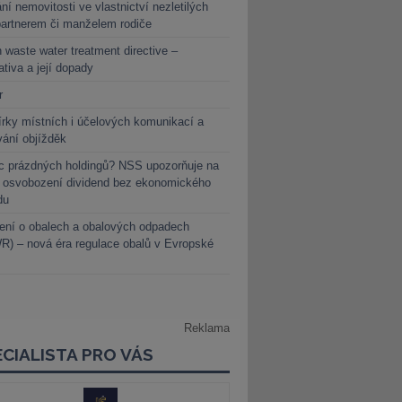
ní nemovitosti ve vlastnictví nezletilých
partnerem či manželem rodiče
 waste water treatment directive –
lativa a její dopady
r
rky místních i účelových komunikací a
vání objížděk
c prázdných holdingů? NSS upozorňuje na
y osvobození dividend bez ekonomického
du
ení o obalech a obalových odpadech
) – nová éra regulace obalů v Evropské