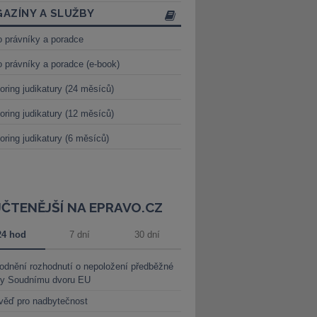
AZÍNY A SLUŽBY
o právníky a poradce
o právníky a poradce (e-book)
oring judikatury (24 měsíců)
oring judikatury (12 měsíců)
oring judikatury (6 měsíců)
JČTENĚJŠÍ NA EPRAVO.CZ
24 hod
7 dní
30 dní
dnění rozhodnutí o nepoložení předběžné
ky Soudnímu dvoru EU
věď pro nadbytečnost