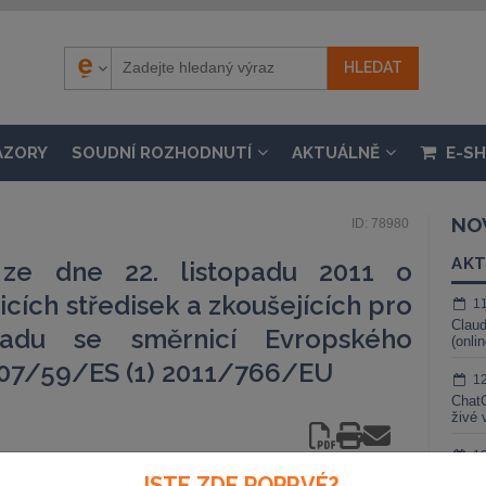
ÁZORY
SOUDNÍ ROZHODNUTÍ
AKTUÁLNĚ
E-S
NO
ID: 78980
AKT
ze dne 22. listopadu 2011 o
cích středisek a zkoušejících pro
1
Claud
ladu se směrnicí Evropského
(onli
07/59/ES (1) 2011/766/EU
1
ChatG
živé 
1
Gemin
JSTE ZDE POPRVÉ?