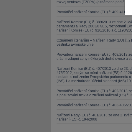
rozvoj venkova (EZFRV) (oznámeno pod čísle
Prováděcí nařízení Komise (EU) č. 409-411/20
Nařízení Komise (EU) č. 389/2013 ze dne 2. kv
parlamentu a Rady 2003/87/ES, rozhodnutí Evr
nařízení Komise (EU) č. 920/2010 a č. 1193/201
JUDr. Tomáš Nielsen
JUDr. Tom
Oznámení čtenářům – Nařízení Rady (EU) č. 21
věstníku Evropské unie
Kurzy lektora
Kurzy le
Prováděcí nařízení Komise (EU) č. 408/2013 ze
určení vstupní ceny některých druhů ovoce a z
Nařízení Komise (EU) č. 407/2013 ze dne 23. d
475/2012, kterým se mění nařízení (ES) č. 1126
souladu s nařízením Evropského parlamentu a 
(IAS) 1 a mezinárodní účetní standard (IAS) 19 
Prováděcí nařízení Komise (EU) č. 402/2013 
a posuzování rizik a o zrušení nařízení (ES) č. 
Prováděcí nařízení Komise (EU) č. 403-406/20
Nařízení Rady (EU) č. 401/2013 ze dne 2. kvě
nařízení (ES) č. 194/2008