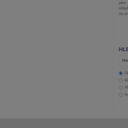
jako
ohle
na uv
HLE
O
A
A
In