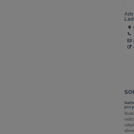
SO
Nahl
pro 
Rodič
rodič
odepř
důvod