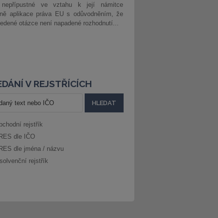
 nepřípustné ve vztahu k její námitce
dně aplikace práva EU s odůvodněním, že
edené otázce není napadené rozhodnutí...
DÁNÍ V REJSTŘÍCÍCH
bchodní rejstřík
RES dle IČO
RES dle jména / názvu
solvenční rejstřík