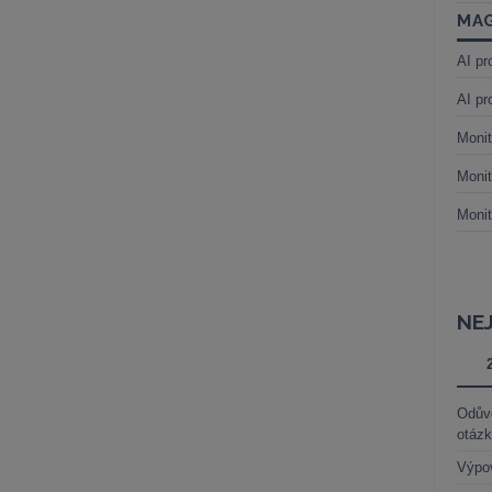
MAG
AI pr
AI pr
Monit
Monit
Monit
NE
Odůvo
otáz
Výpo