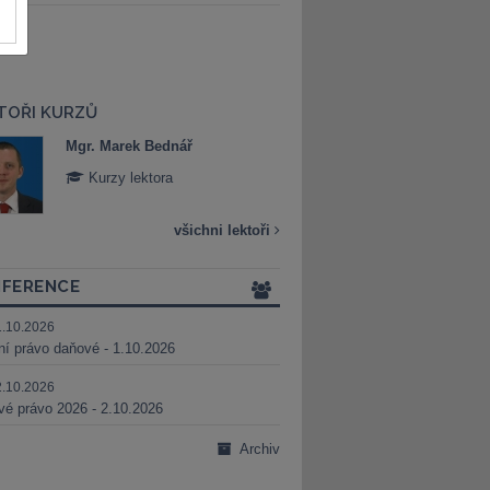
TOŘI KURZŮ
Mgr. Marek Bednář
Mgr. Veronika 
Kurzy lektora
Kurzy lektora
všichni lektoři
FERENCE
1.10.2026
ní právo daňové - 1.10.2026
2.10.2026
é právo 2026 - 2.10.2026
Archiv