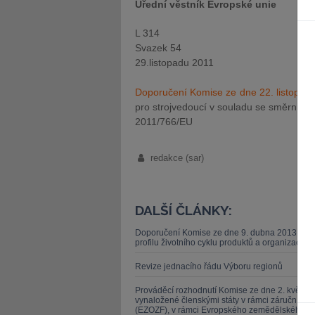
Úřední věstník Evropské unie
L 314
Svazek 54
29.listopadu 2011
Doporučení Komise ze dne 22. listopad
pro strojvedoucí v souladu se směrnicí
2011/766/EU
redakce (sar)
DALŠÍ ČLÁNKY:
Doporučení Komise ze dne 9. dubna 2013 o po
profilu životního cyklu produktů a organizací (
Revize jednacího řádu Výboru regionů
Prováděcí rozhodnutí Komise ze dne 2. května 2
vynaložené členskými státy v rámci záruční s
(EZOZF), v rámci Evropského zemědělského zá