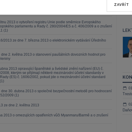
m C(2013) 2436) 2013/214/EU
ZAVŘÍT
13 ze dne 3. května 2013
ětnu 2013 o vytvoření registru Unie podle směrnice Evropského
opského parlamentu a Rady č. 280/2004/ES a č. 406/2009 a o zrušení
LEK
1 (1)
áš Sokol
JUDr. Martin Maisner, Ph.D.,
6/2013 ze dne 7. března 2013 o elektronickém vydávání Úředního
MCIArb
ktora
Kurzy lektora
 dne 2. května 2013 o stanovení paušálních dovozních hodnot pro
eleniny
ubna 2013 opravující španělské a švédské znění nařízení (EU) č.
/2008, kterým se přijímají některé mezinárodní účetní standardy v
KON
Rady (ES) č. 1606/2002, pokud jde o mezinárodní účetní standard
(1)
0
ze dne 30. dubna 2013 o společné bezpečnostní metodě pro hodnocení
Trest
352/2009 (1)
0
13 ze dne 2. května 2013
Daňov
tna 2013 o omezujících opatřeních vůči Myanmaru/Barmě a o zrušení