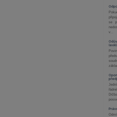
Odp
Poku
připo
se p
nedo
v...
Odův
(exk
Povin
před
soudn
zákla
Opom
před
Jední
řádné
Držba
posse
Práv
Odmít