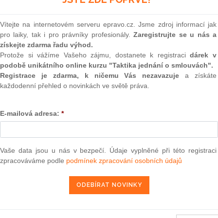
(onli
2
Vítejte na internetovém serveru epravo.cz. Jsme zdroj informací jak
Prakt
pro laiky, tak i pro právníky profesionály.
Zaregistrujte se u nás a
smluv
získejte zdarma řadu výhod.
0
Protože si vážíme Vašeho zájmu, dostanete k registraci
dárek v
u 2011
o postupu uznávání školicích středisek a zkoušejících
Prakt
podobě unikátního online kurzu "Taktika jednání o smlouvách".
judik
 Evropského parlamentu a Rady 2007/59/ES (1)
Registrace je zdarma, k ničemu Vás nezavazuje
a získáte
každodenní přehled o novinkách ve světě práva.
ONL
29. 11. 2011
E-mailová adresa:
*
Vnos
valor
soud
Výpo
Vaše data jsou u nás v bezpečí. Údaje vyplněné při této registraci
neom
zpracováváme podle
podmínek zpracování osobních údajů
užívání společných metod pro měření a sdělování environmentálního
1) 2013/179/EU
Nová 
Změn
energ
013, kterým se z financování Evropskou unií vylučují některé výdaje
ekce Evropského zemědělského orientačního a záručního fondu
Čern
ručního fondu (EZZF) a v rámci Evropského zemědělského fondu pro