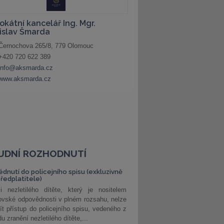
UDNÍ ROZHODNUTÍ
édnutí do policejního spisu (exkluzivně
předplatitele)
i nezletilého dítěte, který je nositelem
ovské odpovědnosti v plném rozsahu, nelze
ít přístup do policejního spisu, vedeného z
u zranění nezletilého dítěte,...