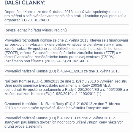
DALŠÍ ČLÁNKY:
Doporučení Komise ze dne 9. dubna 2013 o používání společných metod
pro měření a sdělování environmentálního profilu životního cyklu produktů a
organizací (1) 2013/179/EU
Revize jednacího řádu Výboru regionů
Prováděcí rozhodnutí Komise ze dne 2. května 2013, kterým se z financování
Evropskou unií vylučují některé výdaje vynaložené členskými státy v rámci
záruční sekce Evropského zemědělského orientačního a záručního fondu
(EZOZF), v rámci Evropského zemědělského záručního fondu (EZZF) a v
rámci Evropského zemědělského fondu pro rozvoj venkova (EZFRV)
(oznámeno pod číslem C(2013) 2436) 2013/214/EU
Prováděcí nařízení Komise (EU) č. 409-411/2013 ze dne 3. května 2013
Nařízení Komise (EU) č. 389/2013 ze dne 2. květnu 2013 o vytvoření registru
Unie podle směrnice Evropského parlamentu a Rady 2003/87/ES,
rozhodnutí Evropského parlamentu a Rady č. 280/2004/ES a č. 406/2009 a o
zrušení nařízení Komise (EU) č. 920/2010 a č. 1193/2011 (1)
Oznámení čtenářům – Nařízení Rady (EU) č. 216/2013 ze dne 7. března
2013 o elektronickém vydávání Úředního věstníku Evropské unie
Prováděcí nařízení Komise (EU) č. 408/2013 ze dne 2. května 2013 o
stanovení paušálních dovozních hodnot pro určení vstupní ceny některých
druhů ovoce a zeleniny