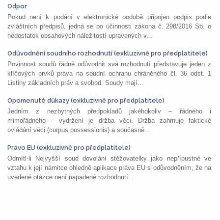
Odpor
Pokud není k podání v elektronické podobě připojen podpis podle
zvláštních předpisů, jedná se po účinnosti zákona č. 298/2016 Sb. o
nedostatek obsahových náležitostí upravených v...
Odůvodnění soudního rozhodnutí (exkluzivně pro předplatitele)
Povinnost soudů řádně odůvodnit svá rozhodnutí představuje jeden z
klíčových prvků práva na soudní ochranu chráněného čl. 36 odst. 1
Listiny základních práv a svobod. Soudy mají...
Opomenuté důkazy (exkluzivně pro předplatitele)
Jedním z nezbytných předpokladů jakéhokoliv – řádného i
mimořádného – vydržení je držba věci. Držba zahrnuje faktické
ovládání věci (corpus possessionis) a současně...
Právo EU (exkluzivně pro předplatitele)
Odmítl-li Nejvyšší soud dovolání stěžovatelky jako nepřípustné ve
vztahu k její námitce ohledně aplikace práva EU s odůvodněním, že na
uvedené otázce není napadené rozhodnutí...