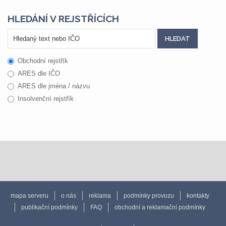
HLEDÁNÍ V REJSTŘÍCÍCH
Obchodní rejstřík
ARES dle IČO
ARES dle jména / názvu
Insolvenční rejstřík
mapa serveru
o nás
reklama
podmínky provozu
kontakty
publikační podmínky
FAQ
obchodní a reklamační podmínky