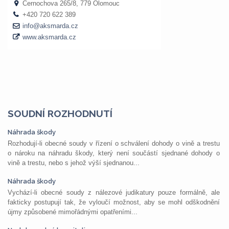
SOUDNÍ ROZHODNUTÍ
Náhrada škody
Rozhodují-li obecné soudy v řízení o schválení dohody o vině a trestu
o nároku na náhradu škody, který není součástí sjednané dohody o
vině a trestu, nebo s jehož výší sjednanou...
Náhrada škody
Vychází-li obecné soudy z nálezové judikatury pouze formálně, ale
fakticky postupují tak, že vyloučí možnost, aby se mohl odškodnění
újmy způsobené mimořádnými opatřeními...