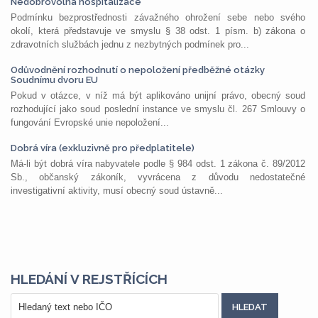
Nedobrovolná hospitalizace
Podmínku bezprostřednosti závažného ohrožení sebe nebo svého
okolí, která představuje ve smyslu § 38 odst. 1 písm. b) zákona o
zdravotních službách jednu z nezbytných podmínek pro...
Odůvodnění rozhodnutí o nepoložení předběžné otázky
Soudnímu dvoru EU
Pokud v otázce, v níž má být aplikováno unijní právo, obecný soud
rozhodující jako soud poslední instance ve smyslu čl. 267 Smlouvy o
fungování Evropské unie nepoložení...
Dobrá víra (exkluzivně pro předplatitele)
Má-li být dobrá víra nabyvatele podle § 984 odst. 1 zákona č. 89/2012
Sb., občanský zákoník, vyvrácena z důvodu nedostatečné
investigativní aktivity, musí obecný soud ústavně...
HLEDÁNÍ V REJSTŘÍCÍCH