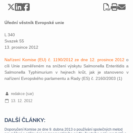
Úřední věstník Evropské unie
L 340
Svazek 55
13. prosince 2012
Nařízení Komise (EU) č. 1190/2012 ze dne 12. prosince 2012
o
cíli Unie zaměřeném na snížení výskytu Salmonella Enteritidis a
Salmonella Typhimurium v hejnech krůt, jak je stanoveno v
nařízení Evropského parlamentu a Rady (ES) č. 2160/2003 (1)
redakce (sar)
13. 12. 2012
DALŠÍ ČLÁNKY:
Doporučení Komise ze dne 9. dubna 2013 o používání společných metod