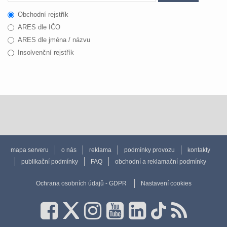
Obchodní rejstřík
ARES dle IČO
ARES dle jména / názvu
Insolvenční rejstřík
mapa serveru
o nás
reklama
podmínky provozu
kontakty
publikační podmínky
FAQ
obchodní a reklamační podmínky
Ochrana osobních údajů - GDPR
Nastavení cookies