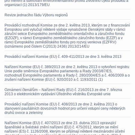
pro měření a sdělování environmentálního profilu životního cyklu produktů a
organizací (1) 2013/179/EU
Revize jednacího řádu Výboru regionů
Prováděcí rozhodnutí Komise ze dne 2. května 2013, kterým se z financování
Evropskou unií vylučují některé výdaje vynaložené členskými státy v rámci
záruční sekce Evropského zemědělského orientačního a záručního fondu
(EZOZF), v rámci Evropského zemědělského záručního fondu (EZZF) a v
rámci Evropského zemědělského fondu pro rozvoj venkova (EZFRV)
(oznámeno pod číslem C(2013) 2436) 2013/214/EU
Prováděcí nařízení Komise (EU) č. 409-411/2013 ze dne 3. května 2013
Nařízení Komise (EU) č. 389/2013 ze dne 2. květnu 2013 o vytvoření registru
Unie podle směrnice Evropského parlamentu a Rady 2003/87/ES,
rozhodnutí Evropského parlamentu a Rady č. 280/2004/ES a č. 406/2009 a o
zrušení nařízení Komise (EU) č. 920/2010 a č. 1193/2011 (1)
Oznámení čtenářům – Nařízení Rady (EU) č. 216/2013 ze dne 7. března
2013 o elektronickém vydávání Úředního věstníku Evropské unie
Prováděcí nařízení Komise (EU) č. 408/2013 ze dne 2. května 2013 o
stanovení paušálních dovozních hodnot pro určení vstupní ceny některých
druhů ovoce a zeleniny
Nařízení Komise (EU) č. 407/2013 ze dne 23. dubna 2013 opravující
španělské a švédské znění nařízení (EU) č. 475/2012, kterým se mění
nařízení (ES) č. 1126/2008, kterým se přijímají některé mezinárodní účetní