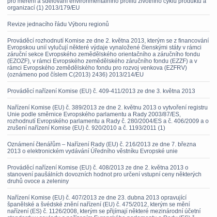
pro měření a sdělování environmentálního profilu životního cyklu produktů a
organizací (1) 2013/179/EU
Revize jednacího řádu Výboru regionů
Prováděcí rozhodnutí Komise ze dne 2. května 2013, kterým se z financování
Evropskou unií vylučují některé výdaje vynaložené členskými státy v rámci
záruční sekce Evropského zemědělského orientačního a záručního fondu
(EZOZF), v rámci Evropského zemědělského záručního fondu (EZZF) a v
rámci Evropského zemědělského fondu pro rozvoj venkova (EZFRV)
(oznámeno pod číslem C(2013) 2436) 2013/214/EU
Prováděcí nařízení Komise (EU) č. 409-411/2013 ze dne 3. května 2013
Nařízení Komise (EU) č. 389/2013 ze dne 2. květnu 2013 o vytvoření registru
Unie podle směrnice Evropského parlamentu a Rady 2003/87/ES,
rozhodnutí Evropského parlamentu a Rady č. 280/2004/ES a č. 406/2009 a o
zrušení nařízení Komise (EU) č. 920/2010 a č. 1193/2011 (1)
Oznámení čtenářům – Nařízení Rady (EU) č. 216/2013 ze dne 7. března
2013 o elektronickém vydávání Úředního věstníku Evropské unie
Prováděcí nařízení Komise (EU) č. 408/2013 ze dne 2. května 2013 o
stanovení paušálních dovozních hodnot pro určení vstupní ceny některých
druhů ovoce a zeleniny
Nařízení Komise (EU) č. 407/2013 ze dne 23. dubna 2013 opravující
španělské a švédské znění nařízení (EU) č. 475/2012, kterým se mění
nařízení (ES) č. 1126/2008, kterým se přijímají některé mezinárodní účetní