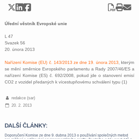
Úřední věstník Evropské unie
L 47
Svazek 56
20. února 2013
Nařízení Komise (EU) č. 143/2013 ze dne 19. února 2013
, kterým
se mění směrnice Evropského parlamentu a Rady 2007/46/ES a
nařízení Komise (ES) č. 692/2008, pokud jde o stanovení emisí
CO2 z vozidel předaných k vícestupňovému schválení typu (1)
redakce (sar)
20. 2. 2013
DALŠÍ ČLÁNKY:
Doporučení Komise ze dne 9. dubna 2013 o používání společných metod