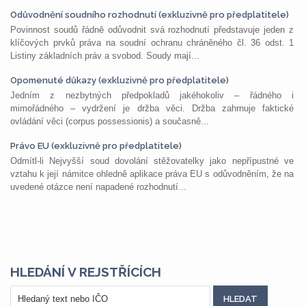
Odůvodnění soudního rozhodnutí (exkluzivně pro předplatitele)
Povinnost soudů řádně odůvodnit svá rozhodnutí představuje jeden z
klíčových prvků práva na soudní ochranu chráněného čl. 36 odst. 1
Listiny základních práv a svobod. Soudy mají...
Opomenuté důkazy (exkluzivně pro předplatitele)
Jedním z nezbytných předpokladů jakéhokoliv – řádného i
mimořádného – vydržení je držba věci. Držba zahrnuje faktické
ovládání věci (corpus possessionis) a současně...
Právo EU (exkluzivně pro předplatitele)
Odmítl-li Nejvyšší soud dovolání stěžovatelky jako nepřípustné ve
vztahu k její námitce ohledně aplikace práva EU s odůvodněním, že na
uvedené otázce není napadené rozhodnutí...
HLEDÁNÍ V REJSTŘÍCÍCH