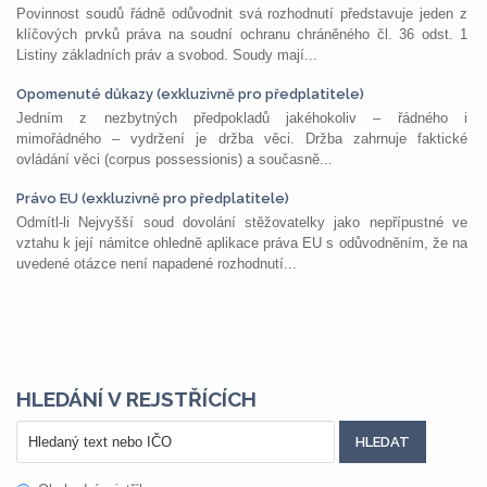
Povinnost soudů řádně odůvodnit svá rozhodnutí představuje jeden z
klíčových prvků práva na soudní ochranu chráněného čl. 36 odst. 1
Listiny základních práv a svobod. Soudy mají...
Opomenuté důkazy (exkluzivně pro předplatitele)
Jedním z nezbytných předpokladů jakéhokoliv – řádného i
mimořádného – vydržení je držba věci. Držba zahrnuje faktické
ovládání věci (corpus possessionis) a současně...
Právo EU (exkluzivně pro předplatitele)
Odmítl-li Nejvyšší soud dovolání stěžovatelky jako nepřípustné ve
vztahu k její námitce ohledně aplikace práva EU s odůvodněním, že na
uvedené otázce není napadené rozhodnutí...
HLEDÁNÍ V REJSTŘÍCÍCH