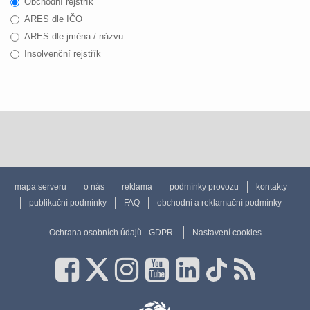
Obchodní rejstřík
ARES dle IČO
ARES dle jména / názvu
Insolvenční rejstřík
mapa serveru
o nás
reklama
podmínky provozu
kontakty
publikační podmínky
FAQ
obchodní a reklamační podmínky
Ochrana osobních údajů - GDPR
Nastavení cookies