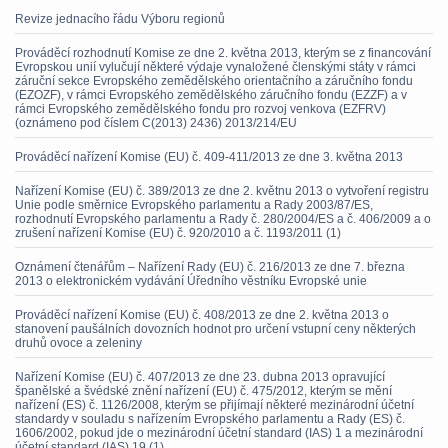
Revize jednacího řádu Výboru regionů
Prováděcí rozhodnutí Komise ze dne 2. května 2013, kterým se z financování
Evropskou unií vylučují některé výdaje vynaložené členskými státy v rámci
záruční sekce Evropského zemědělského orientačního a záručního fondu
(EZOZF), v rámci Evropského zemědělského záručního fondu (EZZF) a v
rámci Evropského zemědělského fondu pro rozvoj venkova (EZFRV)
(oznámeno pod číslem C(2013) 2436) 2013/214/EU
Prováděcí nařízení Komise (EU) č. 409-411/2013 ze dne 3. května 2013
Nařízení Komise (EU) č. 389/2013 ze dne 2. květnu 2013 o vytvoření registru
Unie podle směrnice Evropského parlamentu a Rady 2003/87/ES,
rozhodnutí Evropského parlamentu a Rady č. 280/2004/ES a č. 406/2009 a o
zrušení nařízení Komise (EU) č. 920/2010 a č. 1193/2011 (1)
Oznámení čtenářům – Nařízení Rady (EU) č. 216/2013 ze dne 7. března
2013 o elektronickém vydávání Úředního věstníku Evropské unie
Prováděcí nařízení Komise (EU) č. 408/2013 ze dne 2. května 2013 o
stanovení paušálních dovozních hodnot pro určení vstupní ceny některých
druhů ovoce a zeleniny
Nařízení Komise (EU) č. 407/2013 ze dne 23. dubna 2013 opravující
španělské a švédské znění nařízení (EU) č. 475/2012, kterým se mění
nařízení (ES) č. 1126/2008, kterým se přijímají některé mezinárodní účetní
standardy v souladu s nařízením Evropského parlamentu a Rady (ES) č.
1606/2002, pokud jde o mezinárodní účetní standard (IAS) 1 a mezinárodní
účetní standard (IAS) 19 (1)