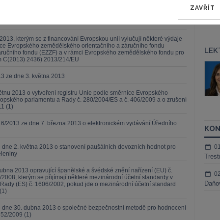
1) 2013/179/EU
ZAVŘÍT
013, kterým se z financování Evropskou unií vylučují některé výdaje
ekce Evropského zemědělského orientačního a záručního fondu
LEK
ručního fondu (EZZF) a v rámci Evropského zemědělského fondu pro
m C(2013) 2436) 2013/214/EU
in Maisner, Ph.D.,
Mgr. Marek Bednář
13 ze dne 3. května 2013
Kurzy lektora
ktora
ětnu 2013 o vytvoření registru Unie podle směrnice Evropského
opského parlamentu a Rady č. 280/2004/ES a č. 406/2009 a o zrušení
1 (1)
6/2013 ze dne 7. března 2013 o elektronickém vydávání Úředního
KON
 dne 2. května 2013 o stanovení paušálních dovozních hodnot pro
0
eleniny
Trest
ubna 2013 opravující španělské a švédské znění nařízení (EU) č.
0
/2008, kterým se přijímají některé mezinárodní účetní standardy v
Daňov
Rady (ES) č. 1606/2002, pokud jde o mezinárodní účetní standard
(1)
ze dne 30. dubna 2013 o společné bezpečnostní metodě pro hodnocení
352/2009 (1)