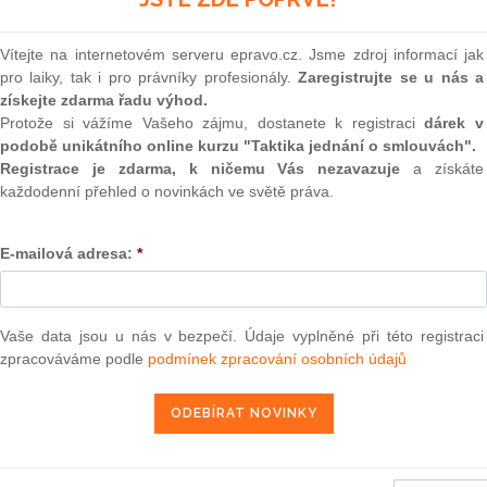
(onli
2
Vítejte na internetovém serveru epravo.cz. Jsme zdroj informací jak
Prakt
pro laiky, tak i pro právníky profesionály.
Zaregistrujte se u nás a
smluv
získejte zdarma řadu výhod.
0
Protože si vážíme Vašeho zájmu, dostanete k registraci
dárek v
Prakt
podobě unikátního online kurzu "Taktika jednání o smlouvách".
judik
Registrace je zdarma, k ničemu Vás nezavazuje
a získáte
každodenní přehled o novinkách ve světě práva.
ONL
i (EU) č. 32/2012 ze dne 14. listopadu 2011
, kterým se
E-mailová adresa:
*
Vnos
ntu a Rady (EU) č. 1236/2010, kterým se stanoví systém
valor
 vymezené Úmluvou o budoucí multilaterální spolupráci při
soud
Výpo
Vaše data jsou u nás v bezpečí. Údaje vyplněné při této registraci
neom
zpracováváme podle
podmínek zpracování osobních údajů
17. 1. 2012
Nová 
Změn
energ
Čern
užívání společných metod pro měření a sdělování environmentálního