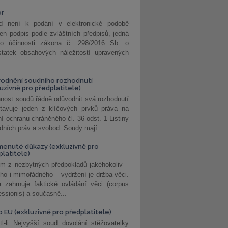
or
d není k podání v elektronické podobě
jen podpis podle zvláštních předpisů, jedná
o účinnosti zákona č. 298/2016 Sb. o
statek obsahových náležitostí upravených
odnění soudního rozhodnutí
luzivně pro předplatitele)
nost soudů řádně odůvodnit svá rozhodnutí
stavuje jeden z klíčových prvků práva na
í ochranu chráněného čl. 36 odst. 1 Listiny
dních práv a svobod. Soudy mají...
enuté důkazy (exkluzivně pro
platitele)
m z nezbytných předpokladů jakéhokoliv –
ho i mimořádného – vydržení je držba věci.
 zahrnuje faktické ovládání věci (corpus
ssionis) a současně...
o EU (exkluzivně pro předplatitele)
l-li Nejvyšší soud dovolání stěžovatelky