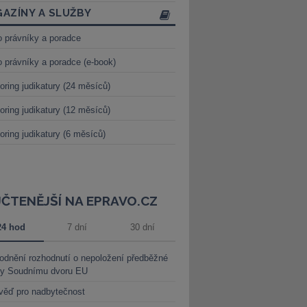
AZÍNY A SLUŽBY
o právníky a poradce
o právníky a poradce (e-book)
oring judikatury (24 měsíců)
oring judikatury (12 měsíců)
oring judikatury (6 měsíců)
JČTENĚJŠÍ NA EPRAVO.CZ
24 hod
7 dní
30 dní
dnění rozhodnutí o nepoložení předběžné
ky Soudnímu dvoru EU
věď pro nadbytečnost