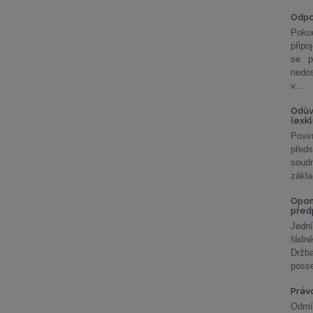
Odp
Poku
připo
se p
nedo
v...
Odův
(exk
Povin
před
soudn
zákla
Opom
před
Jední
řádné
Držba
posse
Práv
Odmít