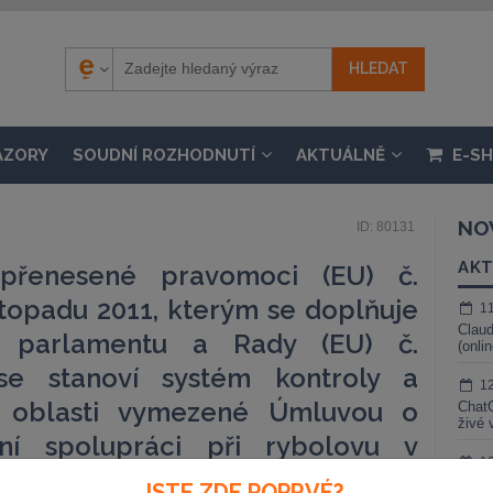
ÁZORY
SOUDNÍ ROZHODNUTÍ
AKTUÁLNĚ
E-S
NO
ID: 80131
AKT
přenesené pravomoci (EU) č.
stopadu 2011, kterým se doplňuje
1
Claud
o parlamentu a Rady (EU) č.
(onli
se stanoví systém kontroly a
1
v oblasti vymezené Úmluvou o
ChatG
živé 
lní spolupráci při rybolovu v
1
ntiku
Gemin
JSTE ZDE POPRVÉ?