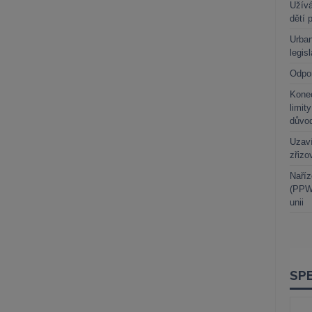
Užívá
dětí 
Urban
legis
Odpo
Kone
limit
důvo
Uzaví
zřizo
Naříz
(PPWR
unii