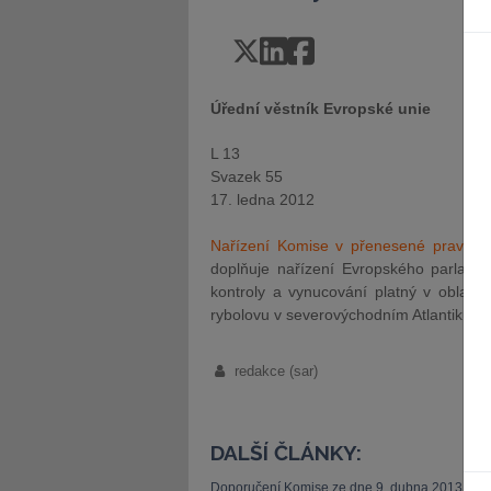
Úřední věstník Evropské unie
L 13
Svazek 55
17. ledna 2012
Nařízení Komise v přenesené pravomoc
doplňuje nařízení Evropského parlame
kontroly a vynucování platný v oblasti
rybolovu v severovýchodním Atlantiku
redakce (sar)
DALŠÍ ČLÁNKY:
Doporučení Komise ze dne 9. dubna 2013 o po