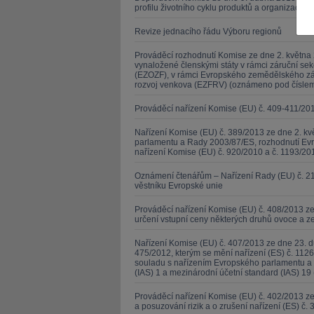
profilu životního cyklu produktů a organizací (
Revize jednacího řádu Výboru regionů
Prováděcí rozhodnutí Komise ze dne 2. května 2
vynaložené členskými státy v rámci záruční s
(EZOZF), v rámci Evropského zemědělského zá
rozvoj venkova (EZFRV) (oznámeno pod čísle
JUDr. Tomáš Sokol
JUDr. Mart
MCIArb
Prováděcí nařízení Komise (EU) č. 409-411/20
Kurzy lektora
Kurzy le
Nařízení Komise (EU) č. 389/2013 ze dne 2. kv
parlamentu a Rady 2003/87/ES, rozhodnutí Evr
nařízení Komise (EU) č. 920/2010 a č. 1193/201
Oznámení čtenářům – Nařízení Rady (EU) č. 21
věstníku Evropské unie
Prováděcí nařízení Komise (EU) č. 408/2013 ze
určení vstupní ceny některých druhů ovoce a z
Nařízení Komise (EU) č. 407/2013 ze dne 23. d
475/2012, kterým se mění nařízení (ES) č. 1126
souladu s nařízením Evropského parlamentu a 
(IAS) 1 a mezinárodní účetní standard (IAS) 19 
Prováděcí nařízení Komise (EU) č. 402/2013 
a posuzování rizik a o zrušení nařízení (ES) č. 