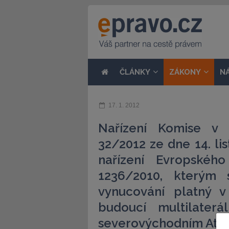
ČLÁNKY
ZÁKONY
N
17. 1. 2012
Nařízení Komise v 
32/2012 ze dne 14. li
nařízení Evropskéh
1236/2010, kterým 
vynucování platný 
budoucí multilaterá
severovýchodním Atla