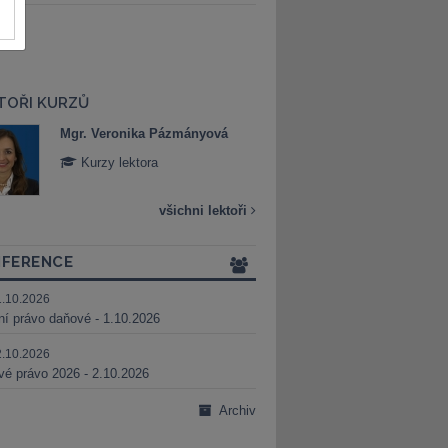
TOŘI KURZŮ
Mgr. Veronika Pázmányová
Mgr. Michaela R
Kurzy lektora
Kurzy lektora
všichni lektoři
FERENCE
1.10.2026
ní právo daňové - 1.10.2026
2.10.2026
é právo 2026 - 2.10.2026
Archiv