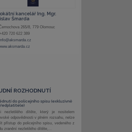
UDNÍ ROZHODNUTÍ
édnutí do policejního spisu (exkluzivně
předplatitele)
i nezletilého dítěte, který je nositelem
ovské odpovědnosti v plném rozsahu, nelze
ít přístup do policejního spisu, vedeného z
u zranění nezletilého dítěte,...