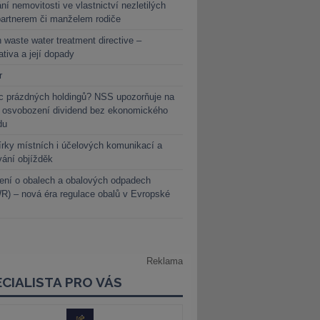
ní nemovitosti ve vlastnictví nezletilých
partnerem či manželem rodiče
 waste water treatment directive –
lativa a její dopady
r
c prázdných holdingů? NSS upozorňuje na
y osvobození dividend bez ekonomického
du
rky místních i účelových komunikací a
vání objížděk
ení o obalech a obalových odpadech
) – nová éra regulace obalů v Evropské