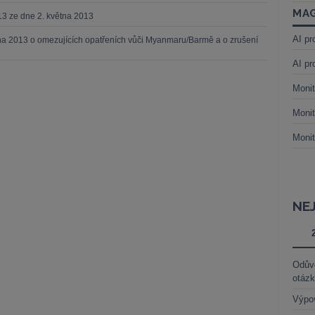
MAG
13 ze dne 2. května 2013
AI pr
tna 2013 o omezujících opatřeních vůči Myanmaru/Barmě a o zrušení
AI pr
Monit
Monit
Monit
NE
Odůvo
otáz
Výpo