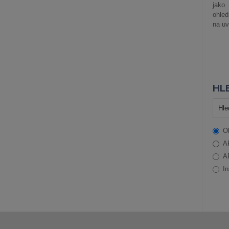
jako
ohle
na uv
HLE
O
A
A
In