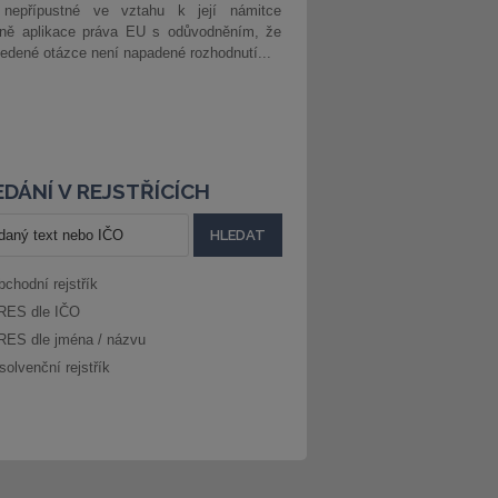
 nepřípustné ve vztahu k její námitce
dně aplikace práva EU s odůvodněním, že
edené otázce není napadené rozhodnutí...
DÁNÍ V REJSTŘÍCÍCH
bchodní rejstřík
RES dle IČO
RES dle jména / názvu
solvenční rejstřík