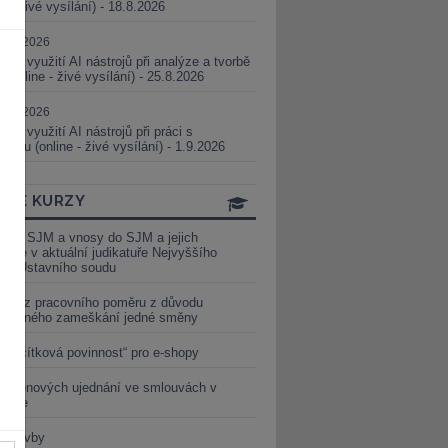
ne - živé vysílání) - 18.8.2026
5.08.2026
ické využití AI nástrojů při analýze a tvorbě
 (online - živé vysílání) - 25.8.2026
1.09.2026
ické využití AI nástrojů při práci s
aturou (online - živé vysílání) - 1.9.2026
INE KURZY
y ze SJM a vnosy do SJM a jejich
izace v aktuální judikatuře Nejvyššího
u a Ústavního soudu
věď z pracovního poměru z důvodu
luveného zameškání jedné směny
„tlačítková povinnost“ pro e-shopy
a cenových ujednání ve smlouvách v
etice
é stavby