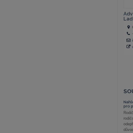
SO
Nahl
pro 
Rodič
rodič
odepř
důvod