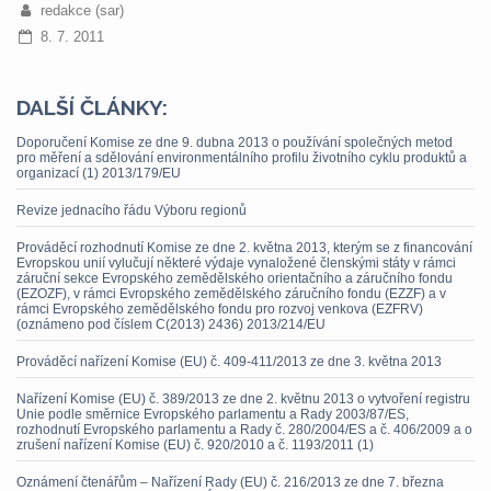
redakce (sar)
8. 7. 2011
DALŠÍ ČLÁNKY:
Doporučení Komise ze dne 9. dubna 2013 o používání společných metod
pro měření a sdělování environmentálního profilu životního cyklu produktů a
organizací (1) 2013/179/EU
Revize jednacího řádu Výboru regionů
Prováděcí rozhodnutí Komise ze dne 2. května 2013, kterým se z financování
Evropskou unií vylučují některé výdaje vynaložené členskými státy v rámci
záruční sekce Evropského zemědělského orientačního a záručního fondu
(EZOZF), v rámci Evropského zemědělského záručního fondu (EZZF) a v
rámci Evropského zemědělského fondu pro rozvoj venkova (EZFRV)
(oznámeno pod číslem C(2013) 2436) 2013/214/EU
Prováděcí nařízení Komise (EU) č. 409-411/2013 ze dne 3. května 2013
Nařízení Komise (EU) č. 389/2013 ze dne 2. květnu 2013 o vytvoření registru
Unie podle směrnice Evropského parlamentu a Rady 2003/87/ES,
rozhodnutí Evropského parlamentu a Rady č. 280/2004/ES a č. 406/2009 a o
zrušení nařízení Komise (EU) č. 920/2010 a č. 1193/2011 (1)
Oznámení čtenářům – Nařízení Rady (EU) č. 216/2013 ze dne 7. března