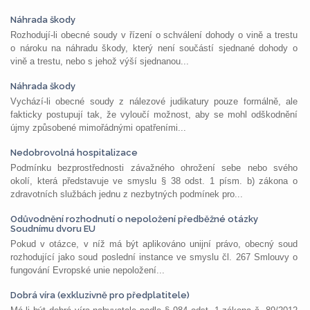
Náhrada škody
Rozhodují-li obecné soudy v řízení o schválení dohody o vině a trestu
o nároku na náhradu škody, který není součástí sjednané dohody o
vině a trestu, nebo s jehož výší sjednanou...
Náhrada škody
Vychází-li obecné soudy z nálezové judikatury pouze formálně, ale
fakticky postupují tak, že vyloučí možnost, aby se mohl odškodnění
újmy způsobené mimořádnými opatřeními...
Nedobrovolná hospitalizace
Podmínku bezprostřednosti závažného ohrožení sebe nebo svého
okolí, která představuje ve smyslu § 38 odst. 1 písm. b) zákona o
zdravotních službách jednu z nezbytných podmínek pro...
Odůvodnění rozhodnutí o nepoložení předběžné otázky
Soudnímu dvoru EU
Pokud v otázce, v níž má být aplikováno unijní právo, obecný soud
rozhodující jako soud poslední instance ve smyslu čl. 267 Smlouvy o
fungování Evropské unie nepoložení...
Dobrá víra (exkluzivně pro předplatitele)