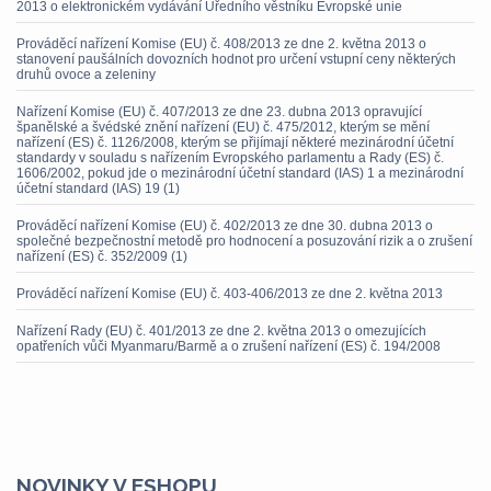
2013 o elektronickém vydávání Úředního věstníku Evropské unie
Prováděcí nařízení Komise (EU) č. 408/2013 ze dne 2. května 2013 o
stanovení paušálních dovozních hodnot pro určení vstupní ceny některých
druhů ovoce a zeleniny
Nařízení Komise (EU) č. 407/2013 ze dne 23. dubna 2013 opravující
španělské a švédské znění nařízení (EU) č. 475/2012, kterým se mění
nařízení (ES) č. 1126/2008, kterým se přijímají některé mezinárodní účetní
standardy v souladu s nařízením Evropského parlamentu a Rady (ES) č.
1606/2002, pokud jde o mezinárodní účetní standard (IAS) 1 a mezinárodní
účetní standard (IAS) 19 (1)
Prováděcí nařízení Komise (EU) č. 402/2013 ze dne 30. dubna 2013 o
společné bezpečnostní metodě pro hodnocení a posuzování rizik a o zrušení
nařízení (ES) č. 352/2009 (1)
Prováděcí nařízení Komise (EU) č. 403-406/2013 ze dne 2. května 2013
Nařízení Rady (EU) č. 401/2013 ze dne 2. května 2013 o omezujících
opatřeních vůči Myanmaru/Barmě a o zrušení nařízení (ES) č. 194/2008
NOVINKY V ESHOPU