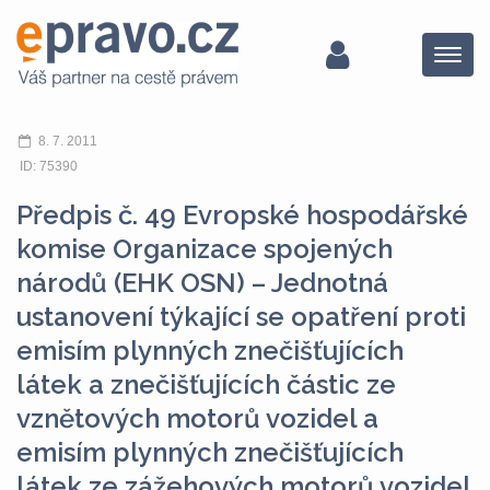
Menu
8. 7. 2011
ID: 75390
Předpis č. 49 Evropské hospodářské
komise Organizace spojených
národů (EHK OSN) – Jednotná
ustanovení týkající se opatření proti
emisím plynných znečišťujících
látek a znečišťujících částic ze
vznětových motorů vozidel a
emisím plynných znečišťujících
látek ze zážehových motorů vozidel