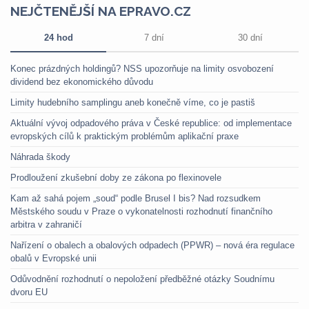
NEJČTENĚJŠÍ NA EPRAVO.CZ
24 hod
7 dní
30 dní
Konec prázdných holdingů? NSS upozorňuje na limity osvobození
dividend bez ekonomického důvodu
Limity hudebního samplingu aneb konečně víme, co je pastiš
Aktuální vývoj odpadového práva v České republice: od implementace
evropských cílů k praktickým problémům aplikační praxe
Náhrada škody
Prodloužení zkušební doby ze zákona po flexinovele
Kam až sahá pojem „soud“ podle Brusel I bis? Nad rozsudkem
Městského soudu v Praze o vykonatelnosti rozhodnutí finančního
arbitra v zahraničí
Nařízení o obalech a obalových odpadech (PPWR) – nová éra regulace
obalů v Evropské unii
Odůvodnění rozhodnutí o nepoložení předběžné otázky Soudnímu
dvoru EU