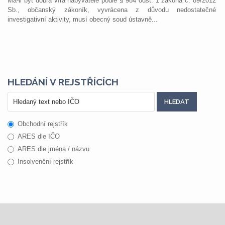
Má-li být dobrá víra nabyvatele podle § 984 odst. 1 zákona č. 89/2012
Sb., občanský zákoník, vyvrácena z důvodu nedostatečné
investigativní aktivity, musí obecný soud ústavně...
HLEDÁNÍ V REJSTŘÍCÍCH
Obchodní rejstřík
ARES dle IČO
ARES dle jména / názvu
Insolvenční rejstřík