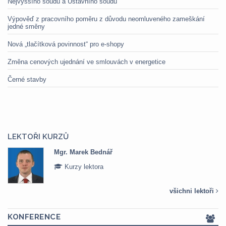
Nejvyššího soudu a Ústavního soudu
Výpověď z pracovního poměru z důvodu neomluveného zameškání
jedné směny
Nová „tlačítková povinnost“ pro e-shopy
Změna cenových ujednání ve smlouvách v energetice
Černé stavby
LEKTOŘI KURZŮ
Mgr. Marek Bednář
Kurzy lektora
všichni lektoři
KONFERENCE