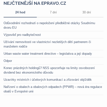
NEJČTENĚJŠÍ NA EPRAVO.CZ
24 hod
7 dní
30 dní
Odůvodnění rozhodnutí o nepoložení předběžné otázky Soudnímu
dvoru EU
Výpověď pro nadbytečnost
Užívání nemovitosti ve vlastnictví nezletilých dětí partnerem či
manželem rodiče
Urban waste water treatment directive – legislativa a její dopady
Odpor
Konec prázdných holdingů? NSS upozorňuje na limity osvobození
dividend bez ekonomického důvodu
Uzavírky místních i účelových komunikací a zřizování objížděk
Nařízení o obalech a obalových odpadech (PPWR) – nová éra regulace
obalů v Evropské unii