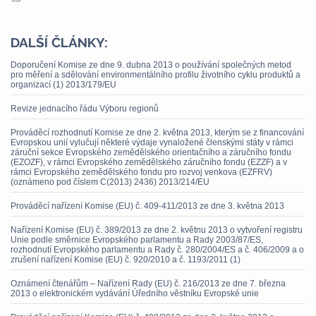
DALŠÍ ČLÁNKY:
Doporučení Komise ze dne 9. dubna 2013 o používání společných metod
pro měření a sdělování environmentálního profilu životního cyklu produktů a
organizací (1) 2013/179/EU
Revize jednacího řádu Výboru regionů
Prováděcí rozhodnutí Komise ze dne 2. května 2013, kterým se z financování
Evropskou unií vylučují některé výdaje vynaložené členskými státy v rámci
záruční sekce Evropského zemědělského orientačního a záručního fondu
(EZOZF), v rámci Evropského zemědělského záručního fondu (EZZF) a v
rámci Evropského zemědělského fondu pro rozvoj venkova (EZFRV)
(oznámeno pod číslem C(2013) 2436) 2013/214/EU
Prováděcí nařízení Komise (EU) č. 409-411/2013 ze dne 3. května 2013
Nařízení Komise (EU) č. 389/2013 ze dne 2. květnu 2013 o vytvoření registru
Unie podle směrnice Evropského parlamentu a Rady 2003/87/ES,
rozhodnutí Evropského parlamentu a Rady č. 280/2004/ES a č. 406/2009 a o
zrušení nařízení Komise (EU) č. 920/2010 a č. 1193/2011 (1)
Oznámení čtenářům – Nařízení Rady (EU) č. 216/2013 ze dne 7. března
2013 o elektronickém vydávání Úředního věstníku Evropské unie