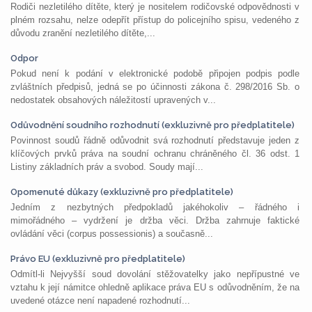
Rodiči nezletilého dítěte, který je nositelem rodičovské odpovědnosti v
plném rozsahu, nelze odepřít přístup do policejního spisu, vedeného z
důvodu zranění nezletilého dítěte,...
Odpor
Pokud není k podání v elektronické podobě připojen podpis podle
zvláštních předpisů, jedná se po účinnosti zákona č. 298/2016 Sb. o
nedostatek obsahových náležitostí upravených v...
Odůvodnění soudního rozhodnutí (exkluzivně pro předplatitele)
Povinnost soudů řádně odůvodnit svá rozhodnutí představuje jeden z
klíčových prvků práva na soudní ochranu chráněného čl. 36 odst. 1
Listiny základních práv a svobod. Soudy mají...
Opomenuté důkazy (exkluzivně pro předplatitele)
Jedním z nezbytných předpokladů jakéhokoliv – řádného i
mimořádného – vydržení je držba věci. Držba zahrnuje faktické
ovládání věci (corpus possessionis) a současně...
Právo EU (exkluzivně pro předplatitele)
Odmítl-li Nejvyšší soud dovolání stěžovatelky jako nepřípustné ve
vztahu k její námitce ohledně aplikace práva EU s odůvodněním, že na
uvedené otázce není napadené rozhodnutí...