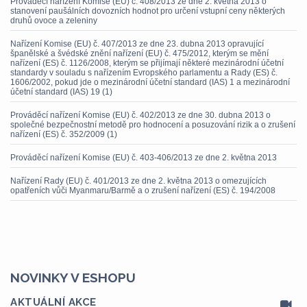
Prováděcí nařízení Komise (EU) č. 408/2013 ze dne 2. května 2013 o
stanovení paušálních dovozních hodnot pro určení vstupní ceny některých
druhů ovoce a zeleniny
Nařízení Komise (EU) č. 407/2013 ze dne 23. dubna 2013 opravující
španělské a švédské znění nařízení (EU) č. 475/2012, kterým se mění
nařízení (ES) č. 1126/2008, kterým se přijímají některé mezinárodní účetní
standardy v souladu s nařízením Evropského parlamentu a Rady (ES) č.
1606/2002, pokud jde o mezinárodní účetní standard (IAS) 1 a mezinárodní
účetní standard (IAS) 19 (1)
Prováděcí nařízení Komise (EU) č. 402/2013 ze dne 30. dubna 2013 o
společné bezpečnostní metodě pro hodnocení a posuzování rizik a o zrušení
nařízení (ES) č. 352/2009 (1)
Prováděcí nařízení Komise (EU) č. 403-406/2013 ze dne 2. května 2013
Nařízení Rady (EU) č. 401/2013 ze dne 2. května 2013 o omezujících
opatřeních vůči Myanmaru/Barmě a o zrušení nařízení (ES) č. 194/2008
NOVINKY V ESHOPU
AKTUÁLNÍ AKCE