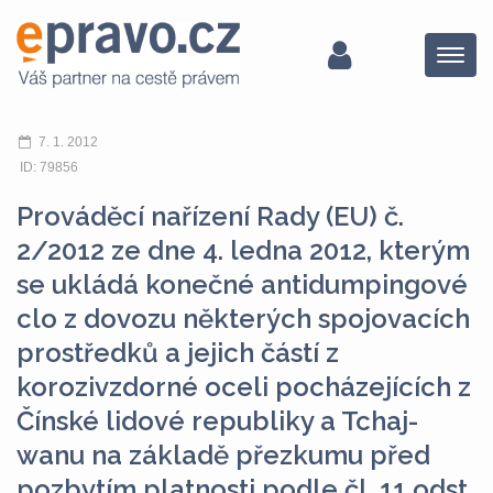
Menu
7. 1. 2012
ID: 79856
Prováděcí nařízení Rady (EU) č.
2/2012 ze dne 4. ledna 2012, kterým
se ukládá konečné antidumpingové
clo z dovozu některých spojovacích
prostředků a jejich částí z
korozivzdorné oceli pocházejících z
Čínské lidové republiky a Tchaj-
wanu na základě přezkumu před
pozbytím platnosti podle čl. 11 odst.