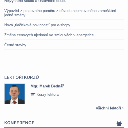
Nejvyššího soudu a Ústavního soudu
Výpověď z pracovního poměru z důvodu neomluveného zameškání
jedné směny
Nová „tlačítková povinnost“ pro e-shopy
Změna cenových ujednání ve smlouvách v energetice
Černé stavby
LEKTOŘI KURZŮ
Mgr. Marek Bednář
Kurzy lektora
všichni lektoři
KONFERENCE