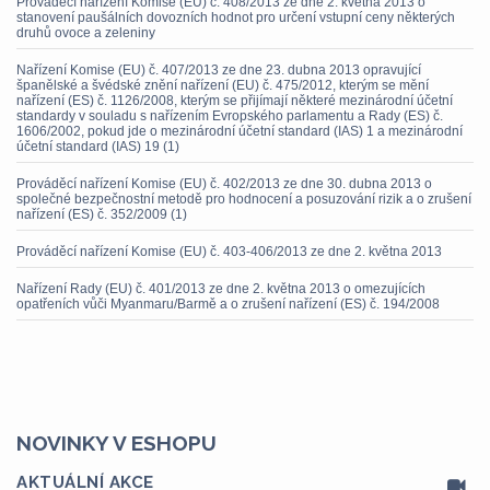
Prováděcí nařízení Komise (EU) č. 408/2013 ze dne 2. května 2013 o
stanovení paušálních dovozních hodnot pro určení vstupní ceny některých
druhů ovoce a zeleniny
Nařízení Komise (EU) č. 407/2013 ze dne 23. dubna 2013 opravující
španělské a švédské znění nařízení (EU) č. 475/2012, kterým se mění
nařízení (ES) č. 1126/2008, kterým se přijímají některé mezinárodní účetní
standardy v souladu s nařízením Evropského parlamentu a Rady (ES) č.
1606/2002, pokud jde o mezinárodní účetní standard (IAS) 1 a mezinárodní
účetní standard (IAS) 19 (1)
Prováděcí nařízení Komise (EU) č. 402/2013 ze dne 30. dubna 2013 o
společné bezpečnostní metodě pro hodnocení a posuzování rizik a o zrušení
nařízení (ES) č. 352/2009 (1)
Prováděcí nařízení Komise (EU) č. 403-406/2013 ze dne 2. května 2013
Nařízení Rady (EU) č. 401/2013 ze dne 2. května 2013 o omezujících
opatřeních vůči Myanmaru/Barmě a o zrušení nařízení (ES) č. 194/2008
NOVINKY V ESHOPU
AKTUÁLNÍ AKCE