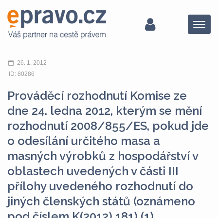
Menu
26. 1. 2012
ID: 80286
Prováděcí rozhodnutí Komise ze
dne 24. ledna 2012, kterým se mění
rozhodnutí 2008/855/ES, pokud jde
o odesílání určitého masa a
masných výrobků z hospodářství v
oblastech uvedených v části III
přílohy uvedeného rozhodnutí do
jiných členských států (oznámeno
pod číslem K(2012) 181) (1)