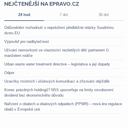
NEJČTENĚJŠÍ NA EPRAVO.CZ
24 hod
7 dní
30 dní
Odůvodnění rozhodnutí o nepoložení předběžné otázky Soudnímu
dvoru EU
Výpověď pro nadbytečnost
Užívání nemovitosti ve vlastnictví nezletilých dětí partnerem či
manželem rodiče
Urban waste water treatment directive – legislativa a její dopady
Odpor
Uzavírky místních i účelových komunikací a zřizování objížděk
Konec prázdných holdingů? NSS upozorňuje na limity osvobození
dividend bez ekonomického důvodu
Nařízení o obalech a obalových odpadech (PPWR) – nová éra regulace
obalů v Evropské unii