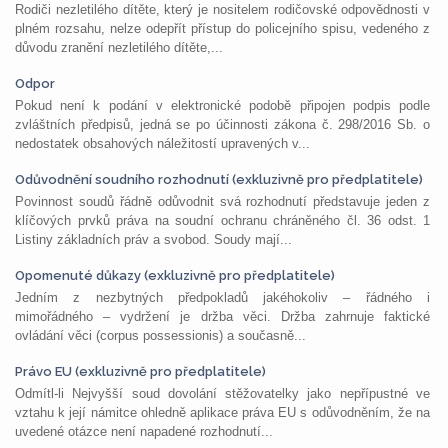
Rodiči nezletilého dítěte, který je nositelem rodičovské odpovědnosti v
plném rozsahu, nelze odepřít přístup do policejního spisu, vedeného z
důvodu zranění nezletilého dítěte,...
Odpor
Pokud není k podání v elektronické podobě připojen podpis podle
zvláštních předpisů, jedná se po účinnosti zákona č. 298/2016 Sb. o
nedostatek obsahových náležitostí upravených v...
Odůvodnění soudního rozhodnutí (exkluzivně pro předplatitele)
Povinnost soudů řádně odůvodnit svá rozhodnutí představuje jeden z
klíčových prvků práva na soudní ochranu chráněného čl. 36 odst. 1
Listiny základních práv a svobod. Soudy mají...
Opomenuté důkazy (exkluzivně pro předplatitele)
Jedním z nezbytných předpokladů jakéhokoliv – řádného i
mimořádného – vydržení je držba věci. Držba zahrnuje faktické
ovládání věci (corpus possessionis) a současně...
Právo EU (exkluzivně pro předplatitele)
Odmítl-li Nejvyšší soud dovolání stěžovatelky jako nepřípustné ve
vztahu k její námitce ohledně aplikace práva EU s odůvodněním, že na
uvedené otázce není napadené rozhodnutí...