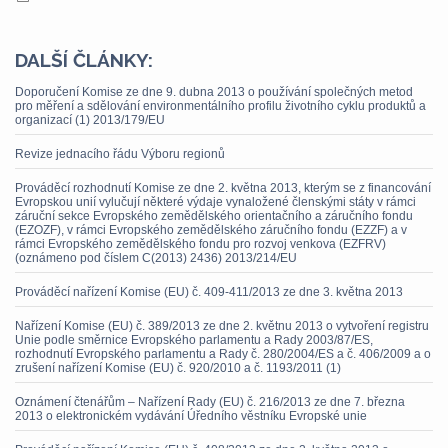
DALŠÍ ČLÁNKY:
Doporučení Komise ze dne 9. dubna 2013 o používání společných metod
pro měření a sdělování environmentálního profilu životního cyklu produktů a
organizací (1) 2013/179/EU
Revize jednacího řádu Výboru regionů
Prováděcí rozhodnutí Komise ze dne 2. května 2013, kterým se z financování
Evropskou unií vylučují některé výdaje vynaložené členskými státy v rámci
záruční sekce Evropského zemědělského orientačního a záručního fondu
(EZOZF), v rámci Evropského zemědělského záručního fondu (EZZF) a v
rámci Evropského zemědělského fondu pro rozvoj venkova (EZFRV)
(oznámeno pod číslem C(2013) 2436) 2013/214/EU
Prováděcí nařízení Komise (EU) č. 409-411/2013 ze dne 3. května 2013
Nařízení Komise (EU) č. 389/2013 ze dne 2. květnu 2013 o vytvoření registru
Unie podle směrnice Evropského parlamentu a Rady 2003/87/ES,
rozhodnutí Evropského parlamentu a Rady č. 280/2004/ES a č. 406/2009 a o
zrušení nařízení Komise (EU) č. 920/2010 a č. 1193/2011 (1)
Oznámení čtenářům – Nařízení Rady (EU) č. 216/2013 ze dne 7. března
2013 o elektronickém vydávání Úředního věstníku Evropské unie