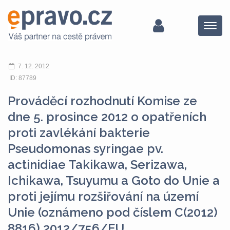
Menu
7. 12. 2012
ID: 87789
Prováděcí rozhodnutí Komise ze
dne 5. prosince 2012 o opatřeních
proti zavlékání bakterie
Pseudomonas syringae pv.
actinidiae Takikawa, Serizawa,
Ichikawa, Tsuyumu a Goto do Unie a
proti jejímu rozšiřování na území
Unie (oznámeno pod číslem C(2012)
8816) 2012/756/EU