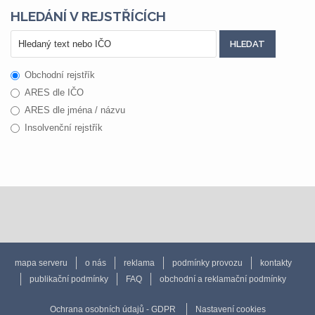
HLEDÁNÍ V REJSTŘÍCÍCH
Obchodní rejstřík
ARES dle IČO
ARES dle jména / názvu
Insolvenční rejstřík
mapa serveru
o nás
reklama
podmínky provozu
kontakty
publikační podmínky
FAQ
obchodní a reklamační podmínky
Ochrana osobních údajů - GDPR
Nastavení cookies