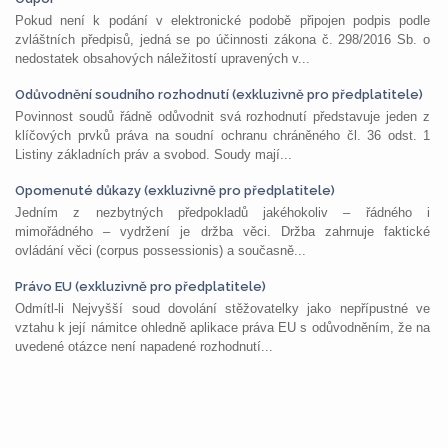
Pokud není k podání v elektronické podobě připojen podpis podle
zvláštních předpisů, jedná se po účinnosti zákona č. 298/2016 Sb. o
nedostatek obsahových náležitostí upravených v...
Odůvodnění soudního rozhodnutí (exkluzivně pro předplatitele)
Povinnost soudů řádně odůvodnit svá rozhodnutí představuje jeden z
klíčových prvků práva na soudní ochranu chráněného čl. 36 odst. 1
Listiny základních práv a svobod. Soudy mají...
Opomenuté důkazy (exkluzivně pro předplatitele)
Jedním z nezbytných předpokladů jakéhokoliv – řádného i
mimořádného – vydržení je držba věci. Držba zahrnuje faktické
ovládání věci (corpus possessionis) a současně...
Právo EU (exkluzivně pro předplatitele)
Odmítl-li Nejvyšší soud dovolání stěžovatelky jako nepřípustné ve
vztahu k její námitce ohledně aplikace práva EU s odůvodněním, že na
uvedené otázce není napadené rozhodnutí...