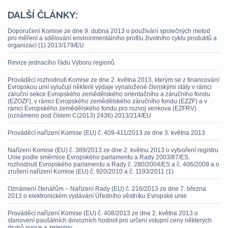
DALŠÍ ČLÁNKY:
Doporučení Komise ze dne 9. dubna 2013 o používání společných metod
pro měření a sdělování environmentálního profilu životního cyklu produktů a
organizací (1) 2013/179/EU
Revize jednacího řádu Výboru regionů
Prováděcí rozhodnutí Komise ze dne 2. května 2013, kterým se z financování
Evropskou unií vylučují některé výdaje vynaložené členskými státy v rámci
záruční sekce Evropského zemědělského orientačního a záručního fondu
(EZOZF), v rámci Evropského zemědělského záručního fondu (EZZF) a v
rámci Evropského zemědělského fondu pro rozvoj venkova (EZFRV)
(oznámeno pod číslem C(2013) 2436) 2013/214/EU
Prováděcí nařízení Komise (EU) č. 409-411/2013 ze dne 3. května 2013
Nařízení Komise (EU) č. 389/2013 ze dne 2. květnu 2013 o vytvoření registru
Unie podle směrnice Evropského parlamentu a Rady 2003/87/ES,
rozhodnutí Evropského parlamentu a Rady č. 280/2004/ES a č. 406/2009 a o
zrušení nařízení Komise (EU) č. 920/2010 a č. 1193/2011 (1)
Oznámení čtenářům – Nařízení Rady (EU) č. 216/2013 ze dne 7. března
2013 o elektronickém vydávání Úředního věstníku Evropské unie
Prováděcí nařízení Komise (EU) č. 408/2013 ze dne 2. května 2013 o
stanovení paušálních dovozních hodnot pro určení vstupní ceny některých
druhů ovoce a zeleniny