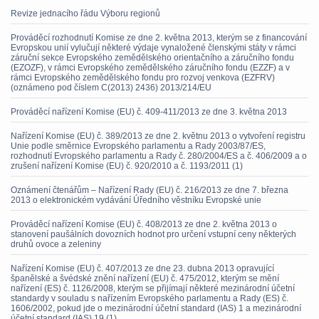
Revize jednacího řádu Výboru regionů
Prováděcí rozhodnutí Komise ze dne 2. května 2013, kterým se z financování
Evropskou unií vylučují některé výdaje vynaložené členskými státy v rámci
záruční sekce Evropského zemědělského orientačního a záručního fondu
(EZOZF), v rámci Evropského zemědělského záručního fondu (EZZF) a v
rámci Evropského zemědělského fondu pro rozvoj venkova (EZFRV)
(oznámeno pod číslem C(2013) 2436) 2013/214/EU
Prováděcí nařízení Komise (EU) č. 409-411/2013 ze dne 3. května 2013
Nařízení Komise (EU) č. 389/2013 ze dne 2. květnu 2013 o vytvoření registru
Unie podle směrnice Evropského parlamentu a Rady 2003/87/ES,
rozhodnutí Evropského parlamentu a Rady č. 280/2004/ES a č. 406/2009 a o
zrušení nařízení Komise (EU) č. 920/2010 a č. 1193/2011 (1)
Oznámení čtenářům – Nařízení Rady (EU) č. 216/2013 ze dne 7. března
2013 o elektronickém vydávání Úředního věstníku Evropské unie
Prováděcí nařízení Komise (EU) č. 408/2013 ze dne 2. května 2013 o
stanovení paušálních dovozních hodnot pro určení vstupní ceny některých
druhů ovoce a zeleniny
Nařízení Komise (EU) č. 407/2013 ze dne 23. dubna 2013 opravující
španělské a švédské znění nařízení (EU) č. 475/2012, kterým se mění
nařízení (ES) č. 1126/2008, kterým se přijímají některé mezinárodní účetní
standardy v souladu s nařízením Evropského parlamentu a Rady (ES) č.
1606/2002, pokud jde o mezinárodní účetní standard (IAS) 1 a mezinárodní
účetní standard (IAS) 19 (1)