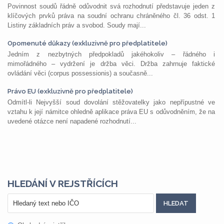
Povinnost soudů řádně odůvodnit svá rozhodnutí představuje jeden z
klíčových prvků práva na soudní ochranu chráněného čl. 36 odst. 1
Listiny základních práv a svobod. Soudy mají...
Opomenuté důkazy (exkluzivně pro předplatitele)
Jedním z nezbytných předpokladů jakéhokoliv – řádného i
mimořádného – vydržení je držba věci. Držba zahrnuje faktické
ovládání věci (corpus possessionis) a současně...
Právo EU (exkluzivně pro předplatitele)
Odmítl-li Nejvyšší soud dovolání stěžovatelky jako nepřípustné ve
vztahu k její námitce ohledně aplikace práva EU s odůvodněním, že na
uvedené otázce není napadené rozhodnutí...
HLEDÁNÍ V REJSTŘÍCÍCH