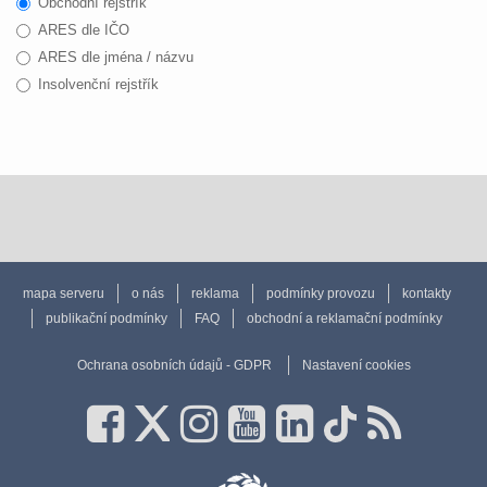
Obchodní rejstřík
ARES dle IČO
ARES dle jména / názvu
Insolvenční rejstřík
mapa serveru
o nás
reklama
podmínky provozu
kontakty
publikační podmínky
FAQ
obchodní a reklamační podmínky
Ochrana osobních údajů - GDPR
Nastavení cookies