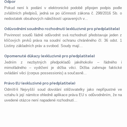
Odpor
Pokud není k podání v elektronické podobě připojen podpis podle
zvláštních předpisů, jedná se po účinnosti zákona č. 298/2016 Sb. o
nedostatek obsahových náležitostí upravených v...
Odůvodnění soudního rozhodnutí (exkluzivně pro předplatitele)
Povinnost soudů řádně odůvodnit svá rozhodnutí představuje jeden z
klíčových prvků práva na soudní ochranu chráněného čl. 36 odst. 1
Listiny základních práv a svobod. Soudy mají...
Opomenuté důkazy (exkluzivně pro předplatitele)
Jedním z nezbytných předpokladů jakéhokoliv – řádného i
mimořádného – vydržení je držba věci. Držba zahrnuje faktické
ovládání věci (corpus possessionis) a současně...
Právo EU (exkluzivně pro předplatitele)
Odmítl-li Nejvyšší soud dovolání stěžovatelky jako nepřípustné ve
vztahu k její námitce ohledně aplikace práva EU s odůvodněním, že na
uvedené otázce není napadené rozhodnutí...