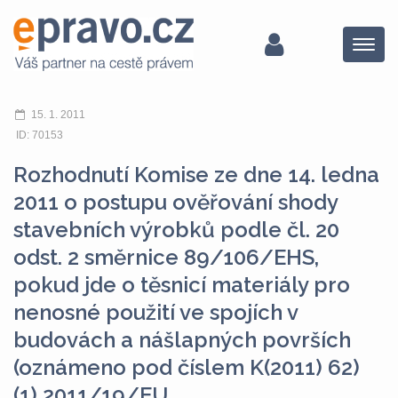
Menu
15. 1. 2011
ID: 70153
Rozhodnutí Komise ze dne 14. ledna
2011 o postupu ověřování shody
stavebních výrobků podle čl. 20
odst. 2 směrnice 89/106/EHS,
pokud jde o těsnicí materiály pro
nenosné použití ve spojích v
budovách a nášlapných površích
(oznámeno pod číslem K(2011) 62)
(1) 2011/19/EU