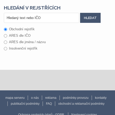
HLEDÁNÍ V REJSTŘÍCÍCH
Obchodní rejstřík
ARES dle IČO
ARES dle jména / názvu
Insolvenční rejstřík
mapa serveru
o nás
reklama
podmínky provozu
kontakty
publikační podmínky
FAQ
obchodní a reklamační podmínky
Ochrana osobních údajů - GDPR
Nastavení cookies