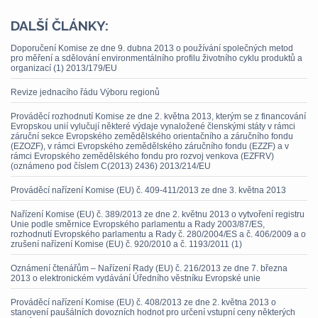
DALŠÍ ČLÁNKY:
Doporučení Komise ze dne 9. dubna 2013 o používání společných metod
pro měření a sdělování environmentálního profilu životního cyklu produktů a
organizací (1) 2013/179/EU
Revize jednacího řádu Výboru regionů
Prováděcí rozhodnutí Komise ze dne 2. května 2013, kterým se z financování
Evropskou unií vylučují některé výdaje vynaložené členskými státy v rámci
záruční sekce Evropského zemědělského orientačního a záručního fondu
(EZOZF), v rámci Evropského zemědělského záručního fondu (EZZF) a v
rámci Evropského zemědělského fondu pro rozvoj venkova (EZFRV)
(oznámeno pod číslem C(2013) 2436) 2013/214/EU
Prováděcí nařízení Komise (EU) č. 409-411/2013 ze dne 3. května 2013
Nařízení Komise (EU) č. 389/2013 ze dne 2. květnu 2013 o vytvoření registru
Unie podle směrnice Evropského parlamentu a Rady 2003/87/ES,
rozhodnutí Evropského parlamentu a Rady č. 280/2004/ES a č. 406/2009 a o
zrušení nařízení Komise (EU) č. 920/2010 a č. 1193/2011 (1)
Oznámení čtenářům – Nařízení Rady (EU) č. 216/2013 ze dne 7. března
2013 o elektronickém vydávání Úředního věstníku Evropské unie
Prováděcí nařízení Komise (EU) č. 408/2013 ze dne 2. května 2013 o
stanovení paušálních dovozních hodnot pro určení vstupní ceny některých